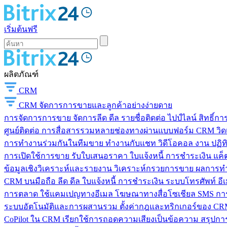
เริ่มต้นฟรี
ผลิตภัณฑ์
CRM
CRM
จัดการการขายและลูกค้าอย่างง่ายดาย
การจัดการการขาย
จัดการลีด ดีล รายชื่อติดต่อ ไปป์ไลน์ สิทธิ์
ศูนย์ติดต่อ
การสื่อสารรวมหลายช่องทางผ่านแบบฟอร์ม CRM วิดเจ็
การทำงานร่วมกันในทีมขาย
ทำงานกับแชท วิดีโอคอล งาน ปฏิทิ
การเปิดใช้การขาย
รับใบเสนอราคา ใบแจ้งหนี้ การชำระเงิน แค็ต
ข้อมูลเชิงวิเคราะห์และรายงาน
วิเคราะห์กรวยการขาย ผลการท
CRM บนมือถือ
ลีด ดีล ใบแจ้งหนี้ การชำระเงิน ระบบโทรศัพท์ อี
การตลาด
ใช้แคมเปญทางอีเมล โฆษณาทางสื่อโซเชียล SMS การ
ระบบอัตโนมัติและการผสานรวม
ตั้งค่ากฎและทริกเกอร์ของ CRM
CoPilot ใน CRM
เรียกใช้การถอดความเสียงเป็นข้อความ สรุปการ