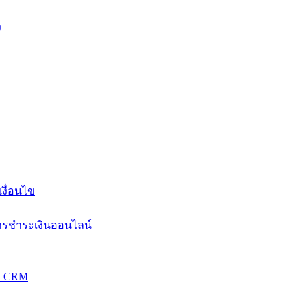
ง
งื่อนไข
การชำระเงินออนไลน์
วม CRM