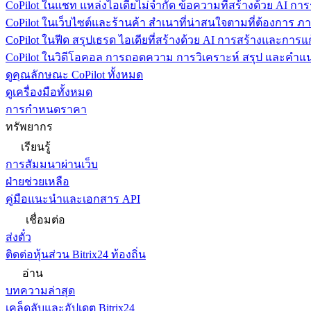
CoPilot ในแชท
แหล่งไอเดียไม่จำกัด ข้อความที่สร้างด้วย AI ก
CoPilot ในเว็บไซต์และร้านค้า
สำเนาที่น่าสนใจตามที่ต้องการ ภ
CoPilot ในฟีด
สรุปเธรด ไอเดียที่สร้างด้วย AI การสร้างและการ
CoPilot ในวิดีโอคอล
การถอดความ การวิเคราะห์ สรุป และคำแนะ
ดูคุณลักษณะ CoPilot ทั้งหมด
ดูเครื่องมือทั้งหมด
การกำหนดราคา
ทรัพยากร
เรียนรู้
การสัมมนาผ่านเว็บ
ฝ่ายช่วยเหลือ
คู่มือแนะนำและเอกสาร API
เชื่อมต่อ
ส่งตั๋ว
ติดต่อหุ้นส่วน Bitrix24 ท้องถิ่น
อ่าน
บทความล่าสุด
เคล็ดลับและอัปเดต Bitrix24