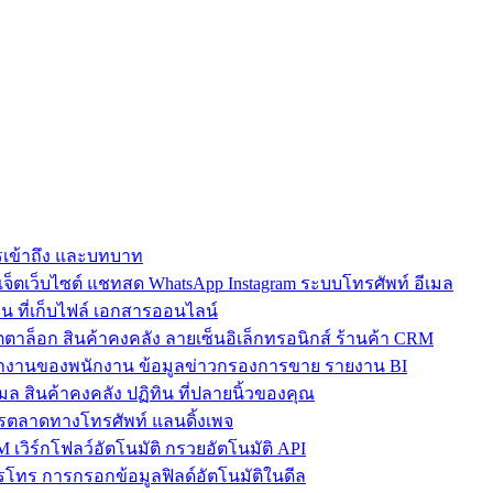
การเข้าถึง และบทบาท
ตเว็บไซต์ แชทสด WhatsApp Instagram ระบบโทรศัพท์ อีเมล
น ที่เก็บไฟล์ เอกสารออนไลน์
ตาล็อก สินค้าคงคลัง ลายเซ็นอิเล็กทรอนิกส์ ร้านค้า CRM
ำงานของพนักงาน ข้อมูลข่าวกรองการขาย รายงาน BI
เมล สินค้าคงคลัง ปฏิทิน ที่ปลายนิ้วของคุณ
ตลาดทางโทรศัพท์ แลนดิ้งเพจ
 เวิร์กโฟลว์อัตโนมัติ กรวยอัตโนมัติ API
โทร การกรอกข้อมูลฟิลด์อัตโนมัติในดีล