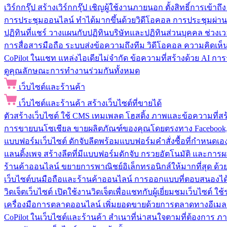
เวิร์กกรุ๊ป
สร้างเวิร์กกรุ๊ป เชิญผู้ใช้งานภายนอก ตั้งสิทธิ์การเ
การประชุมออนไลน์
ทำได้มากขึ้นด้วยวิดีโอคอล การประชุมผ่าน
ปฏิทินที่แชร์
วางแผนกับปฏิทินบริษัทและปฏิทินส่วนบุคคล ช่วงเ
การสื่อสารมือถือ
ระบบส่งข้อความถึงทีม วิดีโอคอล ความคิดเห็น ป
CoPilot ในแชท
แหล่งไอเดียไม่จำกัด ข้อความที่สร้างด้วย AI ก
ดูคุณลักษณะการทำงานร่วมกันทั้งหมด
เว็บไซต์และร้านค้า
เว็บไซต์และร้านค้า
สร้างเว็บไซต์ที่ขายได้
ตัวสร้างเว็บไซต์
ใช้ CMS เทมเพลต โฮสติ้ง ภาพและข้อความที่สร้า
การขายบนโซเชียล
ขายผลิตภัณฑ์ของคุณโดยตรงทาง Facebook, I
แบบฟอร์มเว็บไซต์
ดักจับลีดพร้อมแบบฟอร์มคำสั่งซื้อที่กำหนดเ
แลนดิ้งเพจ
สร้างลีดที่มีแบบฟอร์มดักจับ กรวยอัตโนมัติ และการผ
ร้านค้าออนไลน์
ขยายการพาณิชย์อิเล็กทรอนิกส์ให้มากที่สุด ด
เว็บไซต์บนมือถือและร้านค้าออนไลน์
การออกแบบที่ตอบสนองได้ด
วิดเจ็ตเว็บไซต์
เปิดใช้งานวิดเจ็ตเพื่อแชทกับผู้เยี่ยมชมเว็บไซ
เครื่องมือการตลาดออนไลน์
เพิ่มยอดขายด้วยการตลาดทางอีเมล
CoPilot ในเว็บไซต์และร้านค้า
สำเนาที่น่าสนใจตามที่ต้องการ ภ