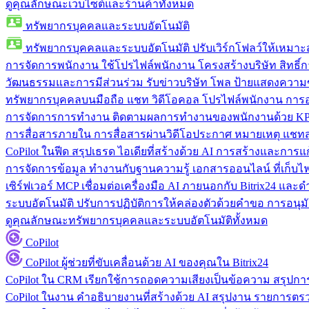
ดูคุณลักษณะเว็บไซต์และร้านค้าทั้งหมด
ทรัพยากรบุคคลและระบบอัตโนมัติ
ทรัพยากรบุคคลและระบบอัตโนมัติ
ปรับเวิร์กโฟลว์ให้เหมา
การจัดการพนักงาน
ใช้โปรไฟล์พนักงาน โครงสร้างบริษัท สิทธิ์กา
วัฒนธรรมและการมีส่วนร่วม
รับข่าวบริษัท โพล ป้ายแสดงความ
ทรัพยากรบุคคลบนมือถือ
แชท วิดีโอคอล โปรไฟล์พนักงาน การอน
การจัดการการทำงาน
ติดตามผลการทำงานของพนักงานด้วย KPI
การสื่อสารภายใน
การสื่อสารผ่านวิดีโอประกาศ หมายเหตุ แ
CoPilot ในฟีด
สรุปเธรด ไอเดียที่สร้างด้วย AI การสร้างและการ
การจัดการข้อมูล
ทำงานกับฐานความรู้ เอกสารออนไลน์ ที่เก็บไฟล์
เซิร์ฟเวอร์ MCP
เชื่อมต่อเครื่องมือ AI ภายนอกกับ Bitrix24 แล
ระบบอัตโนมัติ
ปรับการปฏิบัติการให้คล่องตัวด้วยคำขอ การอนุมัต
ดูคุณลักษณะทรัพยากรบุคคลและระบบอัตโนมัติทั้งหมด
CoPilot
CoPilot
ผู้ช่วยที่ขับเคลื่อนด้วย AI ของคุณใน Bitrix24
CoPilot ใน CRM
เรียกใช้การถอดความเสียงเป็นข้อความ สรุปการ
CoPilot ในงาน
คำอธิบายงานที่สร้างด้วย AI สรุปงาน รายการต