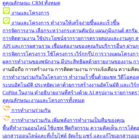
ดูคุณลักษณะ CRM ทั้งหมด
งานและโครงการ
งานและโครงการ
ทำงานให้เสร็จง่ายขึ้นและเร็วขึ้น
การจัดการงาน
เลือกระหว่างกระดานคัมบัง แผนภูมิแกนต์ สกรั
การติดตามงาน
ใช้ประโยชน์จากรายการตรวจสอบและงานลูก สร
API และการผสานรวม
เชื่อมต่องานของคุณกับบริการอื่นๆ ผ่าน
การจัดการโครงการ
ใช้โครงการ เวิร์กกรุ๊ป การวางแผนโครงการ
ผลการทำงานของพนักงาน
มีประสิทธิผลด้วยรายงานของงาน กา
งานมือถือ
การสร้างงาน การติดตามงาน การแจ้งเตือน ความคิดเ
การทำงานร่วมกันในโครงการ
ทํางานเร็วขึ้นด้วยแชท วิดีโอคอ
ระบบอัตโนมัติ
ประหยัดเวลาด้วยการสร้างงานอัตโนมัติ และเวิร์ก
CoPilot ในงาน
คำอธิบายงานที่สร้างด้วย AI สรุปงาน รายการต
ดูคุณลักษณะงานและโครงการทั้งหมด
การทำงานร่วมกัน
การทำงานร่วมกัน
เพิ่มพลังการทำงานเป็นทีมของคุณ
พื้นที่ทำงานออนไลน์
ใช้แชท ฟีดกิจกรรม ความคิดเห็น การโต้ตอบ 
เอกสารออนไลน์และที่เก็บไฟล์
จัดเก็บ แชร์ และแก้ไขเอกสารออน