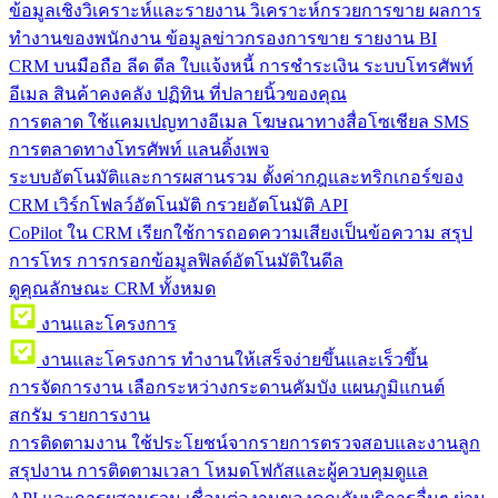
ข้อมูลเชิงวิเคราะห์และรายงาน
วิเคราะห์กรวยการขาย ผลการ
ทำงานของพนักงาน ข้อมูลข่าวกรองการขาย รายงาน BI
CRM บนมือถือ
ลีด ดีล ใบแจ้งหนี้ การชำระเงิน ระบบโทรศัพท์
อีเมล สินค้าคงคลัง ปฏิทิน ที่ปลายนิ้วของคุณ
การตลาด
ใช้แคมเปญทางอีเมล โฆษณาทางสื่อโซเชียล SMS
การตลาดทางโทรศัพท์ แลนดิ้งเพจ
ระบบอัตโนมัติและการผสานรวม
ตั้งค่ากฎและทริกเกอร์ของ
CRM เวิร์กโฟลว์อัตโนมัติ กรวยอัตโนมัติ API
CoPilot ใน CRM
เรียกใช้การถอดความเสียงเป็นข้อความ สรุป
การโทร การกรอกข้อมูลฟิลด์อัตโนมัติในดีล
ดูคุณลักษณะ CRM ทั้งหมด
งานและโครงการ
งานและโครงการ
ทำงานให้เสร็จง่ายขึ้นและเร็วขึ้น
การจัดการงาน
เลือกระหว่างกระดานคัมบัง แผนภูมิแกนต์
สกรัม รายการงาน
การติดตามงาน
ใช้ประโยชน์จากรายการตรวจสอบและงานลูก
สรุปงาน การติดตามเวลา โหมดโฟกัสและผู้ควบคุมดูแล