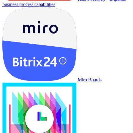
business process capabilities
Miro Boards