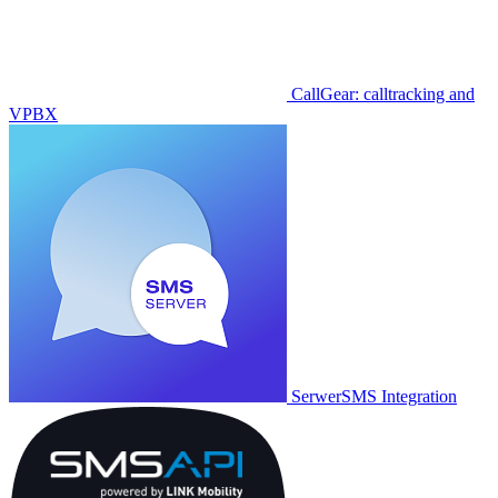
CallGear: calltracking and
VPBX
SerwerSMS Integration