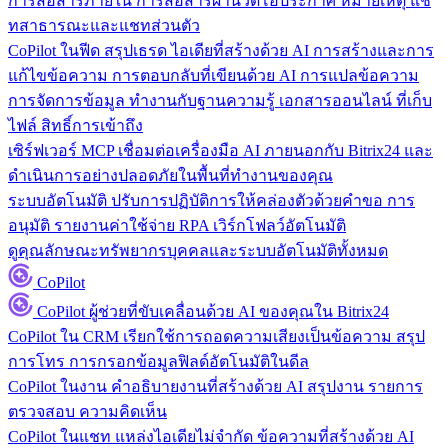
การสื่อสารภายใน
การสื่อสารผ่านวิดีโอประกาศ หมายเหตุ แช
ทสาธารณะและแชทส่วนตัว
CoPilot ในฟีด
สรุปเธรด ไอเดียที่สร้างด้วย AI การสร้างและการ
แก้ไขข้อความ การตอบกลับที่เขียนด้วย AI การแปลข้อความ
การจัดการข้อมูล
ทำงานกับฐานความรู้ เอกสารออนไลน์ ที่เก็บ
ไฟล์ สิทธิ์การเข้าถึง
เซิร์ฟเวอร์ MCP
เชื่อมต่อเครื่องมือ AI ภายนอกกับ Bitrix24 และ
ดำเนินการอย่างปลอดภัยในพื้นที่ทำงานของคุณ
ระบบอัตโนมัติ
ปรับการปฏิบัติการให้คล่องตัวด้วยคำขอ การ
อนุมัติ รายงานค่าใช้จ่าย RPA เวิร์กโฟลว์อัตโนมัติ
ดูคุณลักษณะทรัพยากรบุคคลและระบบอัตโนมัติทั้งหมด
CoPilot
CoPilot
ผู้ช่วยที่ขับเคลื่อนด้วย AI ของคุณใน Bitrix24
CoPilot ใน CRM
เรียกใช้การถอดความเสียงเป็นข้อความ สรุป
การโทร การกรอกข้อมูลฟิลด์อัตโนมัติในดีล
CoPilot ในงาน
คำอธิบายงานที่สร้างด้วย AI สรุปงาน รายการ
ตรวจสอบ ความคิดเห็น
CoPilot ในแชท
แหล่งไอเดียไม่จำกัด ข้อความที่สร้างด้วย AI