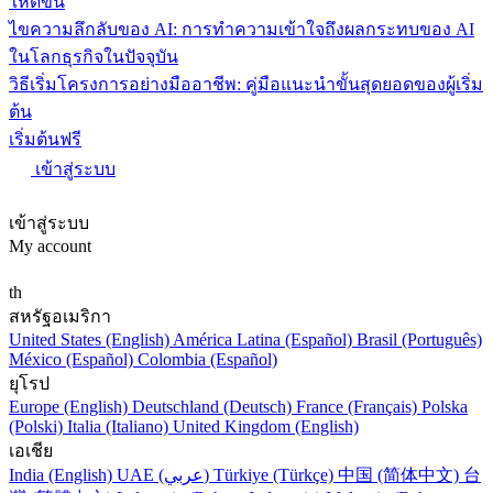
ให้ดีขึ้น
ไขความลึกลับของ AI: การทำความเข้าใจถึงผลกระทบของ AI
ในโลกธุรกิจในปัจจุบัน
วิธีเริ่มโครงการอย่างมืออาชีพ: คู่มือแนะนำขั้นสุดยอดของผู้เริ่ม
ต้น
เริ่มต้นฟรี
เข้าสู่ระบบ
เข้าสู่ระบบ
My account
th
สหรัฐอเมริกา
United States (English)
América Latina (Español)
Brasil (Português)
México (Español)
Colombia (Español)
ยุโรป
Europe (English)
Deutschland (Deutsch)
France (Français)
Polska
(Polski)
Italia (Italiano)
United Kingdom (English)
เอเชีย
India (English)
UAE (عربي)
Türkiye (Türkçe)
中国 (简体中文)
台