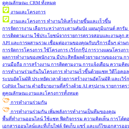
ดูคุณลักษณะ CRM ทั้งหมด
งานและโครงการ
งานและโครงการ
ทำงานให้เสร็จง่ายขึ้นและเร็วขึ้น
การจัดการงาน
เลือกระหว่างกระดานคัมบัง แผนภูมิแกนต์ สกรั
การติดตามงาน
ใช้ประโยชน์จากรายการตรวจสอบและงานลูก สร
API และการผสานรวม
เชื่อมต่องานของคุณกับบริการอื่นๆ ผ่าน
การจัดการโครงการ
ใช้โครงการ เวิร์กกรุ๊ป การวางแผนโครงการ
ผลการทำงานของพนักงาน
มีประสิทธิผลด้วยรายงานของงาน กา
งานมือถือ
การสร้างงาน การติดตามงาน การแจ้งเตือน ความคิดเ
การทำงานร่วมกันในโครงการ
ทํางานเร็วขึ้นด้วยแชท วิดีโอคอ
ระบบอัตโนมัติ
ประหยัดเวลาด้วยการสร้างงานอัตโนมัติ และเวิร์ก
CoPilot ในงาน
คำอธิบายงานที่สร้างด้วย AI สรุปงาน รายการต
ดูคุณลักษณะงานและโครงการทั้งหมด
การทำงานร่วมกัน
การทำงานร่วมกัน
เพิ่มพลังการทำงานเป็นทีมของคุณ
พื้นที่ทำงานออนไลน์
ใช้แชท ฟีดกิจกรรม ความคิดเห็น การโต้ตอบ 
เอกสารออนไลน์และที่เก็บไฟล์
จัดเก็บ แชร์ และแก้ไขเอกสารออน