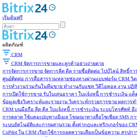
เริ่มต้นฟรี
ผลิตภัณฑ์
CRM
CRM
จัดการการขายและลูกค้าอย่างง่ายดาย
การจัดการการขาย
จัดการลีด ดีล รายชื่อติดต่อ ไปป์ไลน์ สิทธิ์
ศูนย์ติดต่อ
การสื่อสารรวมหลายช่องทางผ่านแบบฟอร์ม CRM วิดเจ็
การทำงานร่วมกันในทีมขาย
ทำงานกับแชท วิดีโอคอล งาน ปฏิทิ
การเปิดใช้การขาย
รับใบเสนอราคา ใบแจ้งหนี้ การชำระเงิน แค็ต
ข้อมูลเชิงวิเคราะห์และรายงาน
วิเคราะห์กรวยการขาย ผลการท
CRM บนมือถือ
ลีด ดีล ใบแจ้งหนี้ การชำระเงิน ระบบโทรศัพท์ อี
การตลาด
ใช้แคมเปญทางอีเมล โฆษณาทางสื่อโซเชียล SMS การ
ระบบอัตโนมัติและการผสานรวม
ตั้งค่ากฎและทริกเกอร์ของ CRM
CoPilot ใน CRM
เรียกใช้การถอดความเสียงเป็นข้อความ สรุปการ