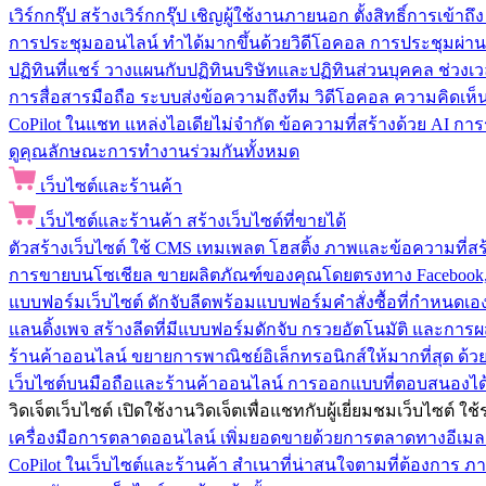
เวิร์กกรุ๊ป
สร้างเวิร์กกรุ๊ป เชิญผู้ใช้งานภายนอก ตั้งสิทธิ์การเ
การประชุมออนไลน์
ทำได้มากขึ้นด้วยวิดีโอคอล การประชุมผ่าน
ปฏิทินที่แชร์
วางแผนกับปฏิทินบริษัทและปฏิทินส่วนบุคคล ช่วงเ
การสื่อสารมือถือ
ระบบส่งข้อความถึงทีม วิดีโอคอล ความคิดเห็น ป
CoPilot ในแชท
แหล่งไอเดียไม่จำกัด ข้อความที่สร้างด้วย AI ก
ดูคุณลักษณะการทำงานร่วมกันทั้งหมด
เว็บไซต์และร้านค้า
เว็บไซต์และร้านค้า
สร้างเว็บไซต์ที่ขายได้
ตัวสร้างเว็บไซต์
ใช้ CMS เทมเพลต โฮสติ้ง ภาพและข้อความที่สร้า
การขายบนโซเชียล
ขายผลิตภัณฑ์ของคุณโดยตรงทาง Facebook, I
แบบฟอร์มเว็บไซต์
ดักจับลีดพร้อมแบบฟอร์มคำสั่งซื้อที่กำหนดเ
แลนดิ้งเพจ
สร้างลีดที่มีแบบฟอร์มดักจับ กรวยอัตโนมัติ และการผ
ร้านค้าออนไลน์
ขยายการพาณิชย์อิเล็กทรอนิกส์ให้มากที่สุด ด
เว็บไซต์บนมือถือและร้านค้าออนไลน์
การออกแบบที่ตอบสนองได้ด
วิดเจ็ตเว็บไซต์
เปิดใช้งานวิดเจ็ตเพื่อแชทกับผู้เยี่ยมชมเว็บไซ
เครื่องมือการตลาดออนไลน์
เพิ่มยอดขายด้วยการตลาดทางอีเมล
CoPilot ในเว็บไซต์และร้านค้า
สำเนาที่น่าสนใจตามที่ต้องการ ภ