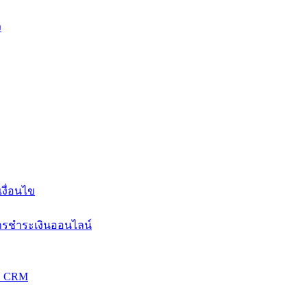
ง
งื่อนไข
การชำระเงินออนไลน์
วม CRM