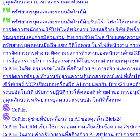
ดูคุณลักษณะเว็บไซต์และร้านค้าทั้งหมด
ทรัพยากรบุคคลและระบบอัตโนมัติ
ทรัพยากรบุคคลและระบบอัตโนมัติ
ปรับเวิร์กโฟลว์ให้เหมา
การจัดการพนักงาน
ใช้โปรไฟล์พนักงาน โครงสร้างบริษัท สิทธิ์กา
วัฒนธรรมและการมีส่วนร่วม
รับข่าวบริษัท โพล ป้ายแสดงความ
ทรัพยากรบุคคลบนมือถือ
แชท วิดีโอคอล โปรไฟล์พนักงาน การอน
การจัดการการทำงาน
ติดตามผลการทำงานของพนักงานด้วย KPI
การสื่อสารภายใน
การสื่อสารผ่านวิดีโอประกาศ หมายเหตุ แ
CoPilot ในฟีด
สรุปเธรด ไอเดียที่สร้างด้วย AI การสร้างและการ
การจัดการข้อมูล
ทำงานกับฐานความรู้ เอกสารออนไลน์ ที่เก็บไฟล์
เซิร์ฟเวอร์ MCP
เชื่อมต่อเครื่องมือ AI ภายนอกกับ Bitrix24 แล
ระบบอัตโนมัติ
ปรับการปฏิบัติการให้คล่องตัวด้วยคำขอ การอนุมัต
ดูคุณลักษณะทรัพยากรบุคคลและระบบอัตโนมัติทั้งหมด
CoPilot
CoPilot
ผู้ช่วยที่ขับเคลื่อนด้วย AI ของคุณใน Bitrix24
CoPilot ใน CRM
เรียกใช้การถอดความเสียงเป็นข้อความ สรุปการ
CoPilot ในงาน
คำอธิบายงานที่สร้างด้วย AI สรุปงาน รายการต