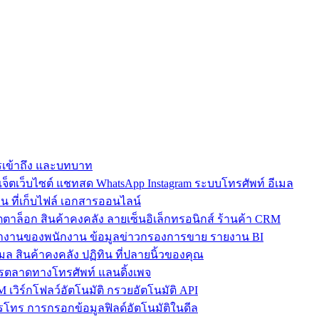
การเข้าถึง และบทบาท
ตเว็บไซต์ แชทสด WhatsApp Instagram ระบบโทรศัพท์ อีเมล
น ที่เก็บไฟล์ เอกสารออนไลน์
ตาล็อก สินค้าคงคลัง ลายเซ็นอิเล็กทรอนิกส์ ร้านค้า CRM
ำงานของพนักงาน ข้อมูลข่าวกรองการขาย รายงาน BI
เมล สินค้าคงคลัง ปฏิทิน ที่ปลายนิ้วของคุณ
ตลาดทางโทรศัพท์ แลนดิ้งเพจ
 เวิร์กโฟลว์อัตโนมัติ กรวยอัตโนมัติ API
โทร การกรอกข้อมูลฟิลด์อัตโนมัติในดีล