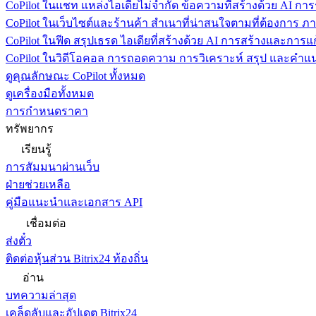
CoPilot ในแชท
แหล่งไอเดียไม่จำกัด ข้อความที่สร้างด้วย AI ก
CoPilot ในเว็บไซต์และร้านค้า
สำเนาที่น่าสนใจตามที่ต้องการ ภ
CoPilot ในฟีด
สรุปเธรด ไอเดียที่สร้างด้วย AI การสร้างและการ
CoPilot ในวิดีโอคอล
การถอดความ การวิเคราะห์ สรุป และคำแนะ
ดูคุณลักษณะ CoPilot ทั้งหมด
ดูเครื่องมือทั้งหมด
การกำหนดราคา
ทรัพยากร
เรียนรู้
การสัมมนาผ่านเว็บ
ฝ่ายช่วยเหลือ
คู่มือแนะนำและเอกสาร API
เชื่อมต่อ
ส่งตั๋ว
ติดต่อหุ้นส่วน Bitrix24 ท้องถิ่น
อ่าน
บทความล่าสุด
เคล็ดลับและอัปเดต Bitrix24