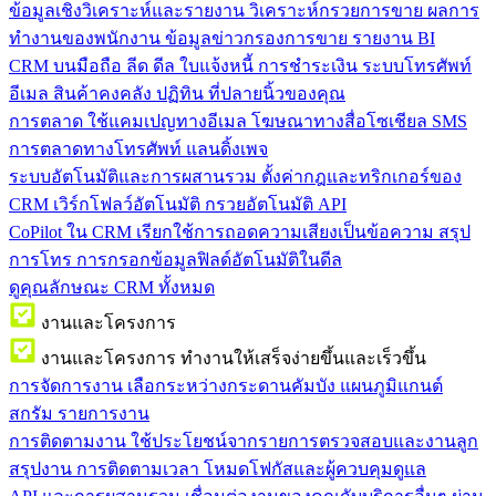
ข้อมูลเชิงวิเคราะห์และรายงาน
วิเคราะห์กรวยการขาย ผลการ
ทำงานของพนักงาน ข้อมูลข่าวกรองการขาย รายงาน BI
CRM บนมือถือ
ลีด ดีล ใบแจ้งหนี้ การชำระเงิน ระบบโทรศัพท์
อีเมล สินค้าคงคลัง ปฏิทิน ที่ปลายนิ้วของคุณ
การตลาด
ใช้แคมเปญทางอีเมล โฆษณาทางสื่อโซเชียล SMS
การตลาดทางโทรศัพท์ แลนดิ้งเพจ
ระบบอัตโนมัติและการผสานรวม
ตั้งค่ากฎและทริกเกอร์ของ
CRM เวิร์กโฟลว์อัตโนมัติ กรวยอัตโนมัติ API
CoPilot ใน CRM
เรียกใช้การถอดความเสียงเป็นข้อความ สรุป
การโทร การกรอกข้อมูลฟิลด์อัตโนมัติในดีล
ดูคุณลักษณะ CRM ทั้งหมด
งานและโครงการ
งานและโครงการ
ทำงานให้เสร็จง่ายขึ้นและเร็วขึ้น
การจัดการงาน
เลือกระหว่างกระดานคัมบัง แผนภูมิแกนต์
สกรัม รายการงาน
การติดตามงาน
ใช้ประโยชน์จากรายการตรวจสอบและงานลูก
สรุปงาน การติดตามเวลา โหมดโฟกัสและผู้ควบคุมดูแล