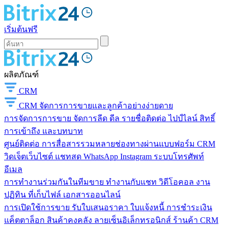
เริ่มต้นฟรี
ผลิตภัณฑ์
CRM
CRM
จัดการการขายและลูกค้าอย่างง่ายดาย
การจัดการการขาย
จัดการลีด ดีล รายชื่อติดต่อ ไปป์ไลน์ สิทธิ์
การเข้าถึง และบทบาท
ศูนย์ติดต่อ
การสื่อสารรวมหลายช่องทางผ่านแบบฟอร์ม CRM
วิดเจ็ตเว็บไซต์ แชทสด WhatsApp Instagram ระบบโทรศัพท์
อีเมล
การทำงานร่วมกันในทีมขาย
ทำงานกับแชท วิดีโอคอล งาน
ปฏิทิน ที่เก็บไฟล์ เอกสารออนไลน์
การเปิดใช้การขาย
รับใบเสนอราคา ใบแจ้งหนี้ การชำระเงิน
แค็ตตาล็อก สินค้าคงคลัง ลายเซ็นอิเล็กทรอนิกส์ ร้านค้า CRM