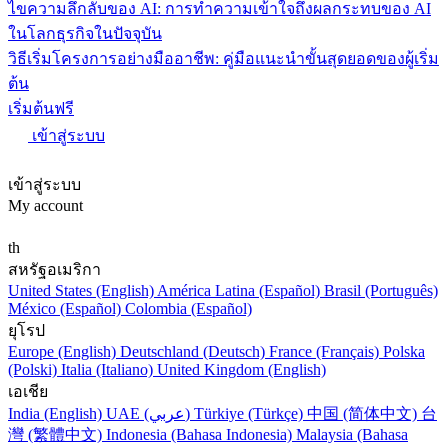
ไขความลึกลับของ AI: การทำความเข้าใจถึงผลกระทบของ AI
ในโลกธุรกิจในปัจจุบัน
วิธีเริ่มโครงการอย่างมืออาชีพ: คู่มือแนะนำขั้นสุดยอดของผู้เริ่ม
ต้น
เริ่มต้นฟรี
เข้าสู่ระบบ
เข้าสู่ระบบ
My account
th
สหรัฐอเมริกา
United States (English)
América Latina (Español)
Brasil (Português)
México (Español)
Colombia (Español)
ยุโรป
Europe (English)
Deutschland (Deutsch)
France (Français)
Polska
(Polski)
Italia (Italiano)
United Kingdom (English)
เอเชีย
India (English)
UAE (عربي)
Türkiye (Türkçe)
中国 (简体中文)
台
灣 (繁體中文)
Indonesia (Bahasa Indonesia)
Malaysia (Bahasa