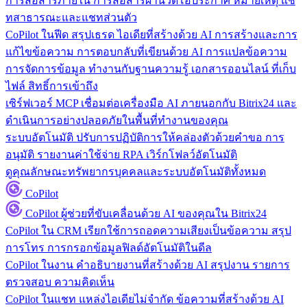
การสื่อสารภายใน
การสื่อสารผ่านวิดีโอประกาศ หมายเหตุ แช
ทสาธารณะและแชทส่วนตัว
CoPilot ในฟีด
สรุปเธรด ไอเดียที่สร้างด้วย AI การสร้างและการ
แก้ไขข้อความ การตอบกลับที่เขียนด้วย AI การแปลข้อความ
การจัดการข้อมูล
ทำงานกับฐานความรู้ เอกสารออนไลน์ ที่เก็บ
ไฟล์ สิทธิ์การเข้าถึง
เซิร์ฟเวอร์ MCP
เชื่อมต่อเครื่องมือ AI ภายนอกกับ Bitrix24 และ
ดำเนินการอย่างปลอดภัยในพื้นที่ทำงานของคุณ
ระบบอัตโนมัติ
ปรับการปฏิบัติการให้คล่องตัวด้วยคำขอ การ
อนุมัติ รายงานค่าใช้จ่าย RPA เวิร์กโฟลว์อัตโนมัติ
ดูคุณลักษณะทรัพยากรบุคคลและระบบอัตโนมัติทั้งหมด
CoPilot
CoPilot
ผู้ช่วยที่ขับเคลื่อนด้วย AI ของคุณใน Bitrix24
CoPilot ใน CRM
เรียกใช้การถอดความเสียงเป็นข้อความ สรุป
การโทร การกรอกข้อมูลฟิลด์อัตโนมัติในดีล
CoPilot ในงาน
คำอธิบายงานที่สร้างด้วย AI สรุปงาน รายการ
ตรวจสอบ ความคิดเห็น
CoPilot ในแชท
แหล่งไอเดียไม่จำกัด ข้อความที่สร้างด้วย AI