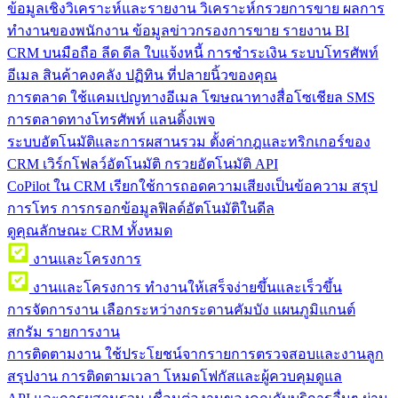
ข้อมูลเชิงวิเคราะห์และรายงาน
วิเคราะห์กรวยการขาย ผลการ
ทำงานของพนักงาน ข้อมูลข่าวกรองการขาย รายงาน BI
CRM บนมือถือ
ลีด ดีล ใบแจ้งหนี้ การชำระเงิน ระบบโทรศัพท์
อีเมล สินค้าคงคลัง ปฏิทิน ที่ปลายนิ้วของคุณ
การตลาด
ใช้แคมเปญทางอีเมล โฆษณาทางสื่อโซเชียล SMS
การตลาดทางโทรศัพท์ แลนดิ้งเพจ
ระบบอัตโนมัติและการผสานรวม
ตั้งค่ากฎและทริกเกอร์ของ
CRM เวิร์กโฟลว์อัตโนมัติ กรวยอัตโนมัติ API
CoPilot ใน CRM
เรียกใช้การถอดความเสียงเป็นข้อความ สรุป
การโทร การกรอกข้อมูลฟิลด์อัตโนมัติในดีล
ดูคุณลักษณะ CRM ทั้งหมด
งานและโครงการ
งานและโครงการ
ทำงานให้เสร็จง่ายขึ้นและเร็วขึ้น
การจัดการงาน
เลือกระหว่างกระดานคัมบัง แผนภูมิแกนต์
สกรัม รายการงาน
การติดตามงาน
ใช้ประโยชน์จากรายการตรวจสอบและงานลูก
สรุปงาน การติดตามเวลา โหมดโฟกัสและผู้ควบคุมดูแล