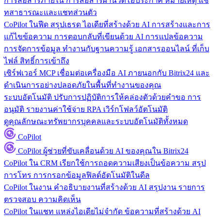
การสื่อสารภายใน
การสื่อสารผ่านวิดีโอประกาศ หมายเหตุ แช
ทสาธารณะและแชทส่วนตัว
CoPilot ในฟีด
สรุปเธรด ไอเดียที่สร้างด้วย AI การสร้างและการ
แก้ไขข้อความ การตอบกลับที่เขียนด้วย AI การแปลข้อความ
การจัดการข้อมูล
ทำงานกับฐานความรู้ เอกสารออนไลน์ ที่เก็บ
ไฟล์ สิทธิ์การเข้าถึง
เซิร์ฟเวอร์ MCP
เชื่อมต่อเครื่องมือ AI ภายนอกกับ Bitrix24 และ
ดำเนินการอย่างปลอดภัยในพื้นที่ทำงานของคุณ
ระบบอัตโนมัติ
ปรับการปฏิบัติการให้คล่องตัวด้วยคำขอ การ
อนุมัติ รายงานค่าใช้จ่าย RPA เวิร์กโฟลว์อัตโนมัติ
ดูคุณลักษณะทรัพยากรบุคคลและระบบอัตโนมัติทั้งหมด
CoPilot
CoPilot
ผู้ช่วยที่ขับเคลื่อนด้วย AI ของคุณใน Bitrix24
CoPilot ใน CRM
เรียกใช้การถอดความเสียงเป็นข้อความ สรุป
การโทร การกรอกข้อมูลฟิลด์อัตโนมัติในดีล
CoPilot ในงาน
คำอธิบายงานที่สร้างด้วย AI สรุปงาน รายการ
ตรวจสอบ ความคิดเห็น
CoPilot ในแชท
แหล่งไอเดียไม่จำกัด ข้อความที่สร้างด้วย AI