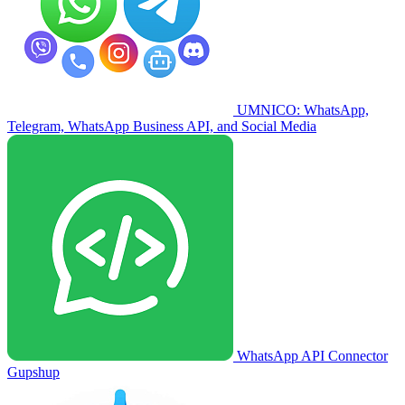
UMNICO: WhatsApp,
Telegram, WhatsApp Business API, and Social Media
WhatsApp API Connector
Gupshup