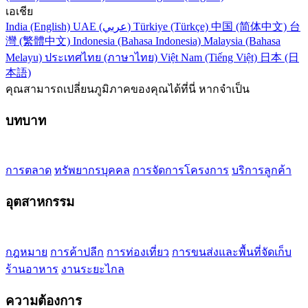
เอเชีย
India (English)
UAE (عربي)
Türkiye (Türkçe)
中国 (简体中文)
台
灣 (繁體中文)
Indonesia (Bahasa Indonesia)
Malaysia (Bahasa
Melayu)
ประเทศไทย (ภาษาไทย)
Việt Nam (Tiếng Việt)
日本 (日
本語)
คุณสามารถเปลี่ยนภูมิภาคของคุณได้ที่นี่ หากจำเป็น
บทบาท
การตลาด
ทรัพยากรบุคคล
การจัดการโครงการ
บริการลูกค้า
อุตสาหกรรม
กฎหมาย
การค้าปลีก
การท่องเที่ยว
การขนส่งและพื้นที่จัดเก็บ
ร้านอาหาร
งานระยะไกล
ความต้องการ