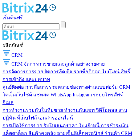
เริ่มต้นฟรี
ผลิตภัณฑ์
CRM
CRM
จัดการการขายและลูกค้าอย่างง่ายดาย
การจัดการการขาย
จัดการลีด ดีล รายชื่อติดต่อ ไปป์ไลน์ สิทธิ์
การเข้าถึง และบทบาท
ศูนย์ติดต่อ
การสื่อสารรวมหลายช่องทางผ่านแบบฟอร์ม CRM
วิดเจ็ตเว็บไซต์ แชทสด WhatsApp Instagram ระบบโทรศัพท์
อีเมล
การทำงานร่วมกันในทีมขาย
ทำงานกับแชท วิดีโอคอล งาน
ปฏิทิน ที่เก็บไฟล์ เอกสารออนไลน์
การเปิดใช้การขาย
รับใบเสนอราคา ใบแจ้งหนี้ การชำระเงิน
แค็ตตาล็อก สินค้าคงคลัง ลายเซ็นอิเล็กทรอนิกส์ ร้านค้า CRM