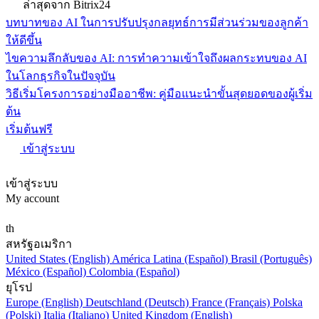
ล่าสุดจาก Bitrix24
บทบาทของ AI ในการปรับปรุงกลยุทธ์การมีส่วนร่วมของลูกค้า
ให้ดีขึ้น
ไขความลึกลับของ AI: การทำความเข้าใจถึงผลกระทบของ AI
ในโลกธุรกิจในปัจจุบัน
วิธีเริ่มโครงการอย่างมืออาชีพ: คู่มือแนะนำขั้นสุดยอดของผู้เริ่ม
ต้น
เริ่มต้นฟรี
เข้าสู่ระบบ
เข้าสู่ระบบ
My account
th
สหรัฐอเมริกา
United States (English)
América Latina (Español)
Brasil (Português)
México (Español)
Colombia (Español)
ยุโรป
Europe (English)
Deutschland (Deutsch)
France (Français)
Polska
(Polski)
Italia (Italiano)
United Kingdom (English)