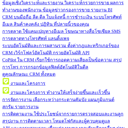
ข้อมูลเชิงวิเคราะห์และรายงาน
วิเคราะห์กรวยการขาย ผลการ
ทำงานของพนักงาน ข้อมูลข่าวกรองการขาย รายงาน BI
CRM บนมือถือ
ลีด ดีล ใบแจ้งหนี้ การชำระเงิน ระบบโทรศัพท์
อีเมล สินค้าคงคลัง ปฏิทิน ที่ปลายนิ้วของคุณ
การตลาด
ใช้แคมเปญทางอีเมล โฆษณาทางสื่อโซเชียล SMS
การตลาดทางโทรศัพท์ แลนดิ้งเพจ
ระบบอัตโนมัติและการผสานรวม
ตั้งค่ากฎและทริกเกอร์ของ
CRM เวิร์กโฟลว์อัตโนมัติ กรวยอัตโนมัติ API
CoPilot ใน CRM
เรียกใช้การถอดความเสียงเป็นข้อความ สรุป
การโทร การกรอกข้อมูลฟิลด์อัตโนมัติในดีล
ดูคุณลักษณะ CRM ทั้งหมด
งานและโครงการ
งานและโครงการ
ทำงานให้เสร็จง่ายขึ้นและเร็วขึ้น
การจัดการงาน
เลือกระหว่างกระดานคัมบัง แผนภูมิแกนต์
สกรัม รายการงาน
การติดตามงาน
ใช้ประโยชน์จากรายการตรวจสอบและงานลูก
สรุปงาน การติดตามเวลา โหมดโฟกัสและผู้ควบคุมดูแล