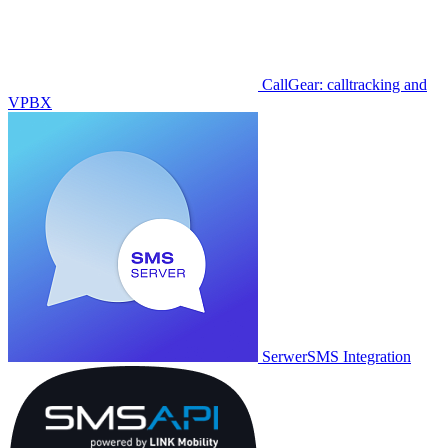
CallGear: calltracking and
VPBX
SerwerSMS Integration