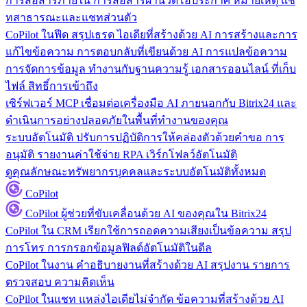
การสื่อสารภายใน
การสื่อสารผ่านวิดีโอประกาศ หมายเหตุ แช
ทสาธารณะและแชทส่วนตัว
CoPilot ในฟีด
สรุปเธรด ไอเดียที่สร้างด้วย AI การสร้างและการ
แก้ไขข้อความ การตอบกลับที่เขียนด้วย AI การแปลข้อความ
การจัดการข้อมูล
ทำงานกับฐานความรู้ เอกสารออนไลน์ ที่เก็บ
ไฟล์ สิทธิ์การเข้าถึง
เซิร์ฟเวอร์ MCP
เชื่อมต่อเครื่องมือ AI ภายนอกกับ Bitrix24 และ
ดำเนินการอย่างปลอดภัยในพื้นที่ทำงานของคุณ
ระบบอัตโนมัติ
ปรับการปฏิบัติการให้คล่องตัวด้วยคำขอ การ
อนุมัติ รายงานค่าใช้จ่าย RPA เวิร์กโฟลว์อัตโนมัติ
ดูคุณลักษณะทรัพยากรบุคคลและระบบอัตโนมัติทั้งหมด
CoPilot
CoPilot
ผู้ช่วยที่ขับเคลื่อนด้วย AI ของคุณใน Bitrix24
CoPilot ใน CRM
เรียกใช้การถอดความเสียงเป็นข้อความ สรุป
การโทร การกรอกข้อมูลฟิลด์อัตโนมัติในดีล
CoPilot ในงาน
คำอธิบายงานที่สร้างด้วย AI สรุปงาน รายการ
ตรวจสอบ ความคิดเห็น
CoPilot ในแชท
แหล่งไอเดียไม่จำกัด ข้อความที่สร้างด้วย AI