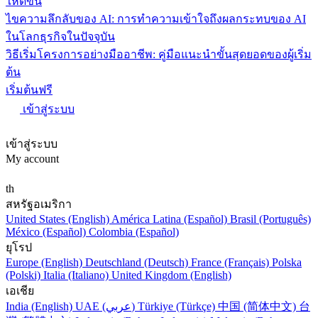
ให้ดีขึ้น
ไขความลึกลับของ AI: การทำความเข้าใจถึงผลกระทบของ AI
ในโลกธุรกิจในปัจจุบัน
วิธีเริ่มโครงการอย่างมืออาชีพ: คู่มือแนะนำขั้นสุดยอดของผู้เริ่ม
ต้น
เริ่มต้นฟรี
เข้าสู่ระบบ
เข้าสู่ระบบ
My account
th
สหรัฐอเมริกา
United States (English)
América Latina (Español)
Brasil (Português)
México (Español)
Colombia (Español)
ยุโรป
Europe (English)
Deutschland (Deutsch)
France (Français)
Polska
(Polski)
Italia (Italiano)
United Kingdom (English)
เอเชีย
India (English)
UAE (عربي)
Türkiye (Türkçe)
中国 (简体中文)
台