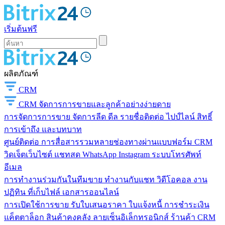
เริ่มต้นฟรี
ผลิตภัณฑ์
CRM
CRM
จัดการการขายและลูกค้าอย่างง่ายดาย
การจัดการการขาย
จัดการลีด ดีล รายชื่อติดต่อ ไปป์ไลน์ สิทธิ์
การเข้าถึง และบทบาท
ศูนย์ติดต่อ
การสื่อสารรวมหลายช่องทางผ่านแบบฟอร์ม CRM
วิดเจ็ตเว็บไซต์ แชทสด WhatsApp Instagram ระบบโทรศัพท์
อีเมล
การทำงานร่วมกันในทีมขาย
ทำงานกับแชท วิดีโอคอล งาน
ปฏิทิน ที่เก็บไฟล์ เอกสารออนไลน์
การเปิดใช้การขาย
รับใบเสนอราคา ใบแจ้งหนี้ การชำระเงิน
แค็ตตาล็อก สินค้าคงคลัง ลายเซ็นอิเล็กทรอนิกส์ ร้านค้า CRM