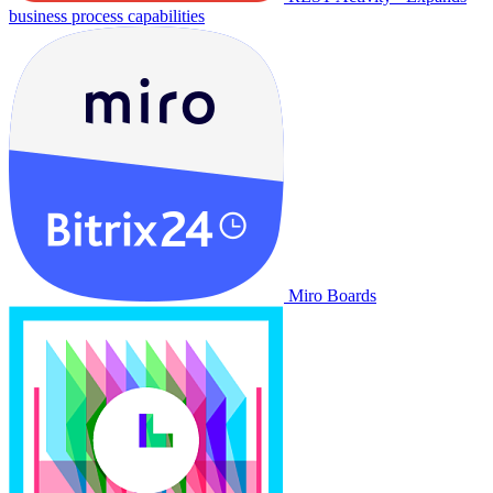
business process capabilities
Miro Boards