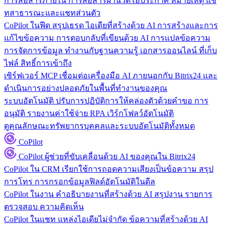
การสื่อสารภายใน
การสื่อสารผ่านวิดีโอประกาศ หมายเหตุ แช
ทสาธารณะและแชทส่วนตัว
CoPilot ในฟีด
สรุปเธรด ไอเดียที่สร้างด้วย AI การสร้างและการ
แก้ไขข้อความ การตอบกลับที่เขียนด้วย AI การแปลข้อความ
การจัดการข้อมูล
ทำงานกับฐานความรู้ เอกสารออนไลน์ ที่เก็บ
ไฟล์ สิทธิ์การเข้าถึง
เซิร์ฟเวอร์ MCP
เชื่อมต่อเครื่องมือ AI ภายนอกกับ Bitrix24 และ
ดำเนินการอย่างปลอดภัยในพื้นที่ทำงานของคุณ
ระบบอัตโนมัติ
ปรับการปฏิบัติการให้คล่องตัวด้วยคำขอ การ
อนุมัติ รายงานค่าใช้จ่าย RPA เวิร์กโฟลว์อัตโนมัติ
ดูคุณลักษณะทรัพยากรบุคคลและระบบอัตโนมัติทั้งหมด
CoPilot
CoPilot
ผู้ช่วยที่ขับเคลื่อนด้วย AI ของคุณใน Bitrix24
CoPilot ใน CRM
เรียกใช้การถอดความเสียงเป็นข้อความ สรุป
การโทร การกรอกข้อมูลฟิลด์อัตโนมัติในดีล
CoPilot ในงาน
คำอธิบายงานที่สร้างด้วย AI สรุปงาน รายการ
ตรวจสอบ ความคิดเห็น
CoPilot ในแชท
แหล่งไอเดียไม่จำกัด ข้อความที่สร้างด้วย AI