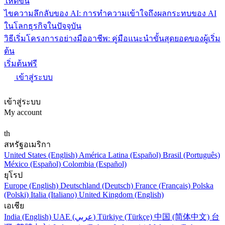
ให้ดีขึ้น
ไขความลึกลับของ AI: การทำความเข้าใจถึงผลกระทบของ AI
ในโลกธุรกิจในปัจจุบัน
วิธีเริ่มโครงการอย่างมืออาชีพ: คู่มือแนะนำขั้นสุดยอดของผู้เริ่ม
ต้น
เริ่มต้นฟรี
เข้าสู่ระบบ
เข้าสู่ระบบ
My account
th
สหรัฐอเมริกา
United States (English)
América Latina (Español)
Brasil (Português)
México (Español)
Colombia (Español)
ยุโรป
Europe (English)
Deutschland (Deutsch)
France (Français)
Polska
(Polski)
Italia (Italiano)
United Kingdom (English)
เอเชีย
India (English)
UAE (عربي)
Türkiye (Türkçe)
中国 (简体中文)
台