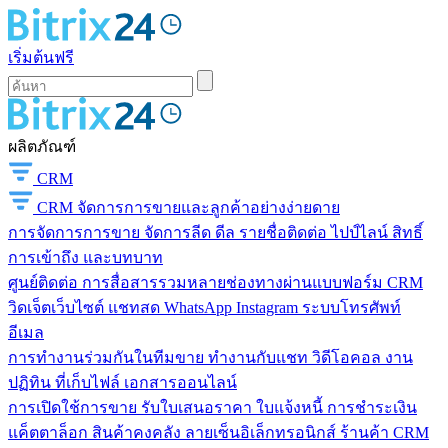
เริ่มต้นฟรี
ผลิตภัณฑ์
CRM
CRM
จัดการการขายและลูกค้าอย่างง่ายดาย
การจัดการการขาย
จัดการลีด ดีล รายชื่อติดต่อ ไปป์ไลน์ สิทธิ์
การเข้าถึง และบทบาท
ศูนย์ติดต่อ
การสื่อสารรวมหลายช่องทางผ่านแบบฟอร์ม CRM
วิดเจ็ตเว็บไซต์ แชทสด WhatsApp Instagram ระบบโทรศัพท์
อีเมล
การทำงานร่วมกันในทีมขาย
ทำงานกับแชท วิดีโอคอล งาน
ปฏิทิน ที่เก็บไฟล์ เอกสารออนไลน์
การเปิดใช้การขาย
รับใบเสนอราคา ใบแจ้งหนี้ การชำระเงิน
แค็ตตาล็อก สินค้าคงคลัง ลายเซ็นอิเล็กทรอนิกส์ ร้านค้า CRM