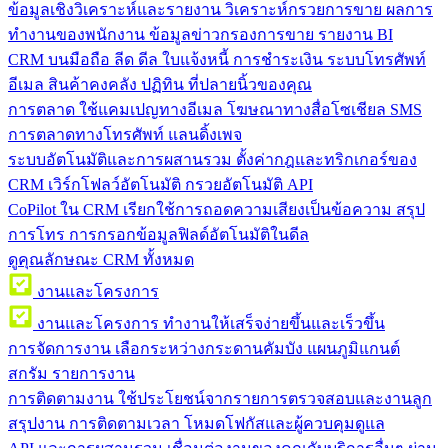
ข้อมูลเชิงวิเคราะห์และรายงาน
วิเคราะห์กรวยการขาย ผลการ
ทำงานของพนักงาน ข้อมูลข่าวกรองการขาย รายงาน BI
CRM บนมือถือ
ลีด ดีล ใบแจ้งหนี้ การชำระเงิน ระบบโทรศัพท์
อีเมล สินค้าคงคลัง ปฏิทิน ที่ปลายนิ้วของคุณ
การตลาด
ใช้แคมเปญทางอีเมล โฆษณาทางสื่อโซเชียล SMS
การตลาดทางโทรศัพท์ แลนดิ้งเพจ
ระบบอัตโนมัติและการผสานรวม
ตั้งค่ากฎและทริกเกอร์ของ
CRM เวิร์กโฟลว์อัตโนมัติ กรวยอัตโนมัติ API
CoPilot ใน CRM
เรียกใช้การถอดความเสียงเป็นข้อความ สรุป
การโทร การกรอกข้อมูลฟิลด์อัตโนมัติในดีล
ดูคุณลักษณะ CRM ทั้งหมด
งานและโครงการ
งานและโครงการ
ทำงานให้เสร็จง่ายขึ้นและเร็วขึ้น
การจัดการงาน
เลือกระหว่างกระดานคัมบัง แผนภูมิแกนต์
สกรัม รายการงาน
การติดตามงาน
ใช้ประโยชน์จากรายการตรวจสอบและงานลูก
สรุปงาน การติดตามเวลา โหมดโฟกัสและผู้ควบคุมดูแล