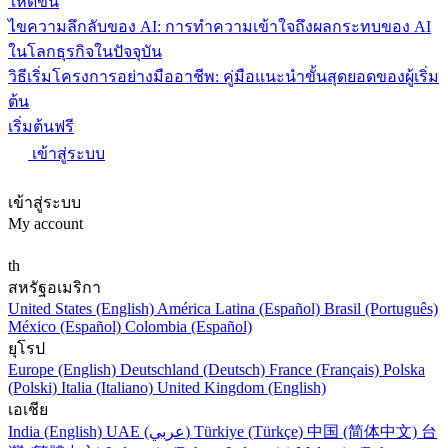
ให้ดีขึ้น
ไขความลึกลับของ AI: การทำความเข้าใจถึงผลกระทบของ AI
ในโลกธุรกิจในปัจจุบัน
วิธีเริ่มโครงการอย่างมืออาชีพ: คู่มือแนะนำขั้นสุดยอดของผู้เริ่ม
ต้น
เริ่มต้นฟรี
เข้าสู่ระบบ
เข้าสู่ระบบ
My account
th
สหรัฐอเมริกา
United States (English)
América Latina (Español)
Brasil (Português)
México (Español)
Colombia (Español)
ยุโรป
Europe (English)
Deutschland (Deutsch)
France (Français)
Polska
(Polski)
Italia (Italiano)
United Kingdom (English)
เอเชีย
India (English)
UAE (عربي)
Türkiye (Türkçe)
中国 (简体中文)
台