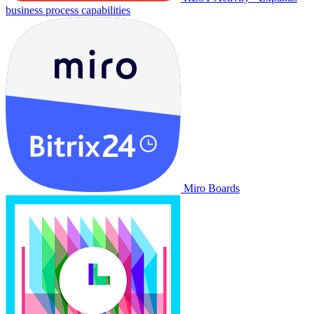
business process capabilities
Miro Boards