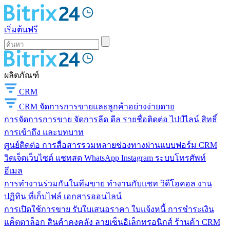
เริ่มต้นฟรี
ผลิตภัณฑ์
CRM
CRM
จัดการการขายและลูกค้าอย่างง่ายดาย
การจัดการการขาย
จัดการลีด ดีล รายชื่อติดต่อ ไปป์ไลน์ สิทธิ์
การเข้าถึง และบทบาท
ศูนย์ติดต่อ
การสื่อสารรวมหลายช่องทางผ่านแบบฟอร์ม CRM
วิดเจ็ตเว็บไซต์ แชทสด WhatsApp Instagram ระบบโทรศัพท์
อีเมล
การทำงานร่วมกันในทีมขาย
ทำงานกับแชท วิดีโอคอล งาน
ปฏิทิน ที่เก็บไฟล์ เอกสารออนไลน์
การเปิดใช้การขาย
รับใบเสนอราคา ใบแจ้งหนี้ การชำระเงิน
แค็ตตาล็อก สินค้าคงคลัง ลายเซ็นอิเล็กทรอนิกส์ ร้านค้า CRM