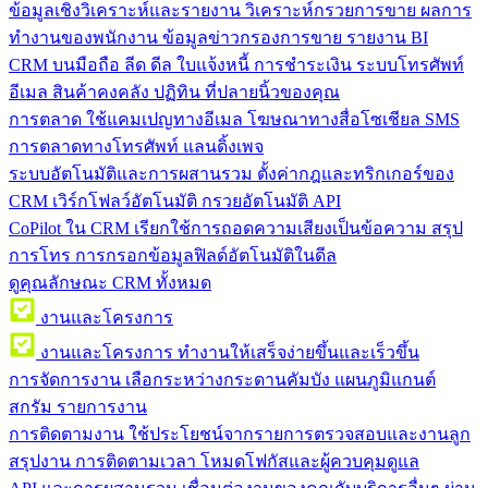
ข้อมูลเชิงวิเคราะห์และรายงาน
วิเคราะห์กรวยการขาย ผลการ
ทำงานของพนักงาน ข้อมูลข่าวกรองการขาย รายงาน BI
CRM บนมือถือ
ลีด ดีล ใบแจ้งหนี้ การชำระเงิน ระบบโทรศัพท์
อีเมล สินค้าคงคลัง ปฏิทิน ที่ปลายนิ้วของคุณ
การตลาด
ใช้แคมเปญทางอีเมล โฆษณาทางสื่อโซเชียล SMS
การตลาดทางโทรศัพท์ แลนดิ้งเพจ
ระบบอัตโนมัติและการผสานรวม
ตั้งค่ากฎและทริกเกอร์ของ
CRM เวิร์กโฟลว์อัตโนมัติ กรวยอัตโนมัติ API
CoPilot ใน CRM
เรียกใช้การถอดความเสียงเป็นข้อความ สรุป
การโทร การกรอกข้อมูลฟิลด์อัตโนมัติในดีล
ดูคุณลักษณะ CRM ทั้งหมด
งานและโครงการ
งานและโครงการ
ทำงานให้เสร็จง่ายขึ้นและเร็วขึ้น
การจัดการงาน
เลือกระหว่างกระดานคัมบัง แผนภูมิแกนต์
สกรัม รายการงาน
การติดตามงาน
ใช้ประโยชน์จากรายการตรวจสอบและงานลูก
สรุปงาน การติดตามเวลา โหมดโฟกัสและผู้ควบคุมดูแล