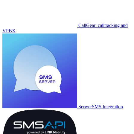
CallGear: calltracking and
VPBX
SerwerSMS Integration