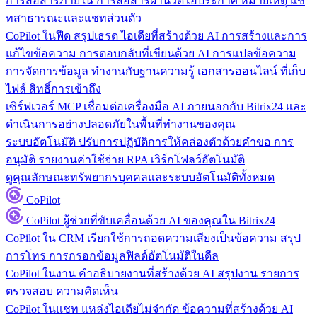
การสื่อสารภายใน
การสื่อสารผ่านวิดีโอประกาศ หมายเหตุ แช
ทสาธารณะและแชทส่วนตัว
CoPilot ในฟีด
สรุปเธรด ไอเดียที่สร้างด้วย AI การสร้างและการ
แก้ไขข้อความ การตอบกลับที่เขียนด้วย AI การแปลข้อความ
การจัดการข้อมูล
ทำงานกับฐานความรู้ เอกสารออนไลน์ ที่เก็บ
ไฟล์ สิทธิ์การเข้าถึง
เซิร์ฟเวอร์ MCP
เชื่อมต่อเครื่องมือ AI ภายนอกกับ Bitrix24 และ
ดำเนินการอย่างปลอดภัยในพื้นที่ทำงานของคุณ
ระบบอัตโนมัติ
ปรับการปฏิบัติการให้คล่องตัวด้วยคำขอ การ
อนุมัติ รายงานค่าใช้จ่าย RPA เวิร์กโฟลว์อัตโนมัติ
ดูคุณลักษณะทรัพยากรบุคคลและระบบอัตโนมัติทั้งหมด
CoPilot
CoPilot
ผู้ช่วยที่ขับเคลื่อนด้วย AI ของคุณใน Bitrix24
CoPilot ใน CRM
เรียกใช้การถอดความเสียงเป็นข้อความ สรุป
การโทร การกรอกข้อมูลฟิลด์อัตโนมัติในดีล
CoPilot ในงาน
คำอธิบายงานที่สร้างด้วย AI สรุปงาน รายการ
ตรวจสอบ ความคิดเห็น
CoPilot ในแชท
แหล่งไอเดียไม่จำกัด ข้อความที่สร้างด้วย AI