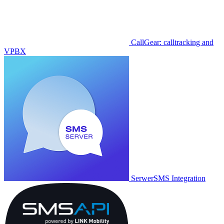
CallGear: calltracking and
VPBX
SerwerSMS Integration