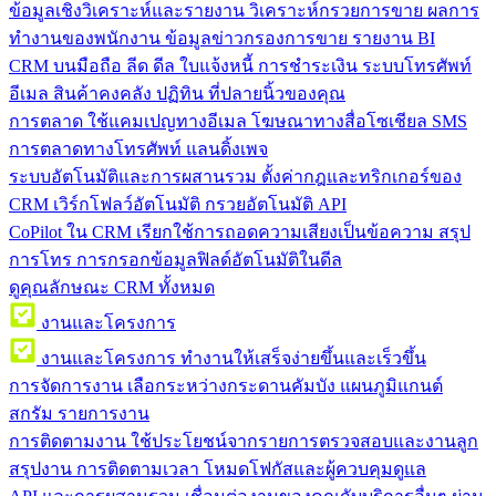
ข้อมูลเชิงวิเคราะห์และรายงาน
วิเคราะห์กรวยการขาย ผลการ
ทำงานของพนักงาน ข้อมูลข่าวกรองการขาย รายงาน BI
CRM บนมือถือ
ลีด ดีล ใบแจ้งหนี้ การชำระเงิน ระบบโทรศัพท์
อีเมล สินค้าคงคลัง ปฏิทิน ที่ปลายนิ้วของคุณ
การตลาด
ใช้แคมเปญทางอีเมล โฆษณาทางสื่อโซเชียล SMS
การตลาดทางโทรศัพท์ แลนดิ้งเพจ
ระบบอัตโนมัติและการผสานรวม
ตั้งค่ากฎและทริกเกอร์ของ
CRM เวิร์กโฟลว์อัตโนมัติ กรวยอัตโนมัติ API
CoPilot ใน CRM
เรียกใช้การถอดความเสียงเป็นข้อความ สรุป
การโทร การกรอกข้อมูลฟิลด์อัตโนมัติในดีล
ดูคุณลักษณะ CRM ทั้งหมด
งานและโครงการ
งานและโครงการ
ทำงานให้เสร็จง่ายขึ้นและเร็วขึ้น
การจัดการงาน
เลือกระหว่างกระดานคัมบัง แผนภูมิแกนต์
สกรัม รายการงาน
การติดตามงาน
ใช้ประโยชน์จากรายการตรวจสอบและงานลูก
สรุปงาน การติดตามเวลา โหมดโฟกัสและผู้ควบคุมดูแล