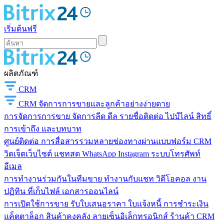
เริ่มต้นฟรี
ผลิตภัณฑ์
CRM
CRM
จัดการการขายและลูกค้าอย่างง่ายดาย
การจัดการการขาย
จัดการลีด ดีล รายชื่อติดต่อ ไปป์ไลน์ สิทธิ์
การเข้าถึง และบทบาท
ศูนย์ติดต่อ
การสื่อสารรวมหลายช่องทางผ่านแบบฟอร์ม CRM
วิดเจ็ตเว็บไซต์ แชทสด WhatsApp Instagram ระบบโทรศัพท์
อีเมล
การทำงานร่วมกันในทีมขาย
ทำงานกับแชท วิดีโอคอล งาน
ปฏิทิน ที่เก็บไฟล์ เอกสารออนไลน์
การเปิดใช้การขาย
รับใบเสนอราคา ใบแจ้งหนี้ การชำระเงิน
แค็ตตาล็อก สินค้าคงคลัง ลายเซ็นอิเล็กทรอนิกส์ ร้านค้า CRM