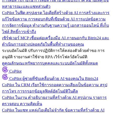
การสื่อสารภายใน
การสื่อสารผ่านวิดีโอประกาศ หมายเหตุ แช
ทสาธารณะและแชทส่วนตัว
CoPilot ในฟีด
สรุปเธรด ไอเดียที่สร้างด้วย AI การสร้างและการ
แก้ไขข้อความ การตอบกลับที่เขียนด้วย AI การแปลข้อความ
การจัดการข้อมูล
ทำงานกับฐานความรู้ เอกสารออนไลน์ ที่เก็บ
ไฟล์ สิทธิ์การเข้าถึง
เซิร์ฟเวอร์ MCP
เชื่อมต่อเครื่องมือ AI ภายนอกกับ Bitrix24 และ
ดำเนินการอย่างปลอดภัยในพื้นที่ทำงานของคุณ
ระบบอัตโนมัติ
ปรับการปฏิบัติการให้คล่องตัวด้วยคำขอ การ
อนุมัติ รายงานค่าใช้จ่าย RPA เวิร์กโฟลว์อัตโนมัติ
ดูคุณลักษณะทรัพยากรบุคคลและระบบอัตโนมัติทั้งหมด
CoPilot
CoPilot
ผู้ช่วยที่ขับเคลื่อนด้วย AI ของคุณใน Bitrix24
CoPilot ใน CRM
เรียกใช้การถอดความเสียงเป็นข้อความ สรุป
การโทร การกรอกข้อมูลฟิลด์อัตโนมัติในดีล
CoPilot ในงาน
คำอธิบายงานที่สร้างด้วย AI สรุปงาน รายการ
ตรวจสอบ ความคิดเห็น
CoPilot ในแชท
แหล่งไอเดียไม่จำกัด ข้อความที่สร้างด้วย AI