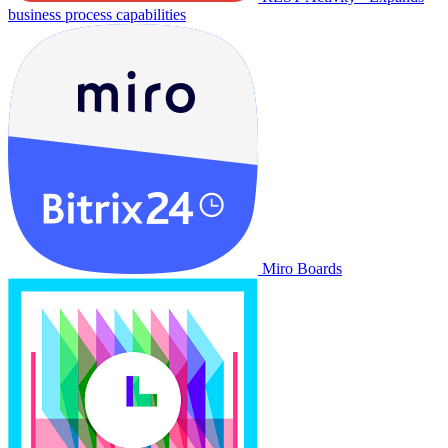
business process capabilities
Miro Boards