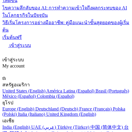
ให้ดีขึ้น
ไขความลึกลับของ AI: การทำความเข้าใจถึงผลกระทบของ AI
ในโลกธุรกิจในปัจจุบัน
วิธีเริ่มโครงการอย่างมืออาชีพ: คู่มือแนะนำขั้นสุดยอดของผู้เริ่ม
ต้น
เริ่มต้นฟรี
เข้าสู่ระบบ
เข้าสู่ระบบ
My account
th
สหรัฐอเมริกา
United States (English)
América Latina (Español)
Brasil (Português)
México (Español)
Colombia (Español)
ยุโรป
Europe (English)
Deutschland (Deutsch)
France (Français)
Polska
(Polski)
Italia (Italiano)
United Kingdom (English)
เอเชีย
India (English)
UAE (عربي)
Türkiye (Türkçe)
中国 (简体中文)
台