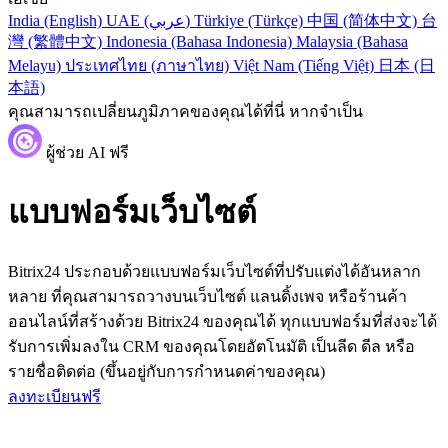
India (English)
UAE (عربي)
Türkiye (Türkçe)
中国 (简体中文)
台
灣 (繁體中文)
Indonesia (Bahasa Indonesia)
Malaysia (Bahasa
Melayu)
ประเทศไทย (ภาษาไทย)
Việt Nam (Tiếng Việt)
日本 (日
本語)
คุณสามารถเปลี่ยนภูมิภาคของคุณได้ที่นี่ หากจำเป็น
ผู้ช่วย AI ฟรี
แบบฟอร์มเว็บไซต์
Bitrix24 ประกอบด้วยแบบฟอร์มเว็บไซต์ที่ปรับแต่งได้อันหลาก
หลาย ที่คุณสามารถวางบนเว็บไซต์ แลนดิ้งเพจ หรือร้านค้า
ออนไลน์ที่สร้างด้วย Bitrix24 ของคุณได้ ทุกแบบฟอร์มที่ส่งจะได้
รับการเพิ่มลงใน CRM ของคุณโดยอัตโนมัติ เป็นลีด ดีล หรือ
รายชื่อติดต่อ (ขึ้นอยู่กับการกำหนดค่าของคุณ)
ลงทะเบียนฟรี