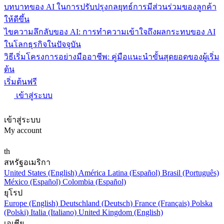
บทบาทของ AI ในการปรับปรุงกลยุทธ์การมีส่วนร่วมของลูกค้า
ให้ดีขึ้น
ไขความลึกลับของ AI: การทำความเข้าใจถึงผลกระทบของ AI
ในโลกธุรกิจในปัจจุบัน
วิธีเริ่มโครงการอย่างมืออาชีพ: คู่มือแนะนำขั้นสุดยอดของผู้เริ่ม
ต้น
เริ่มต้นฟรี
เข้าสู่ระบบ
เข้าสู่ระบบ
My account
th
สหรัฐอเมริกา
United States (English)
América Latina (Español)
Brasil (Português)
México (Español)
Colombia (Español)
ยุโรป
Europe (English)
Deutschland (Deutsch)
France (Français)
Polska
(Polski)
Italia (Italiano)
United Kingdom (English)
เอเชีย