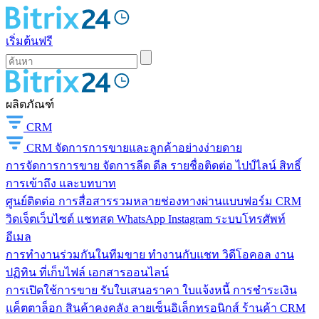
เริ่มต้นฟรี
ผลิตภัณฑ์
CRM
CRM
จัดการการขายและลูกค้าอย่างง่ายดาย
การจัดการการขาย
จัดการลีด ดีล รายชื่อติดต่อ ไปป์ไลน์ สิทธิ์
การเข้าถึง และบทบาท
ศูนย์ติดต่อ
การสื่อสารรวมหลายช่องทางผ่านแบบฟอร์ม CRM
วิดเจ็ตเว็บไซต์ แชทสด WhatsApp Instagram ระบบโทรศัพท์
อีเมล
การทำงานร่วมกันในทีมขาย
ทำงานกับแชท วิดีโอคอล งาน
ปฏิทิน ที่เก็บไฟล์ เอกสารออนไลน์
การเปิดใช้การขาย
รับใบเสนอราคา ใบแจ้งหนี้ การชำระเงิน
แค็ตตาล็อก สินค้าคงคลัง ลายเซ็นอิเล็กทรอนิกส์ ร้านค้า CRM