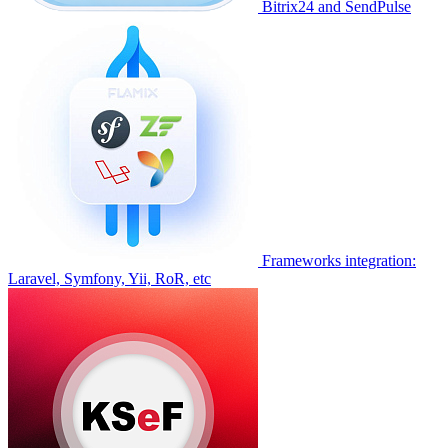
Bitrix24 and SendPulse
Frameworks integration:
Laravel, Symfony, Yii, RoR, etc