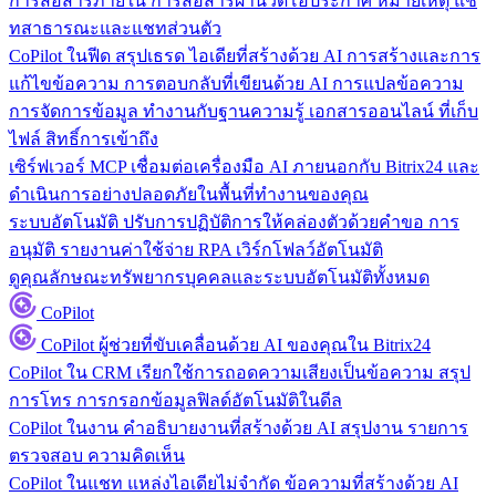
การสื่อสารภายใน
การสื่อสารผ่านวิดีโอประกาศ หมายเหตุ แช
ทสาธารณะและแชทส่วนตัว
CoPilot ในฟีด
สรุปเธรด ไอเดียที่สร้างด้วย AI การสร้างและการ
แก้ไขข้อความ การตอบกลับที่เขียนด้วย AI การแปลข้อความ
การจัดการข้อมูล
ทำงานกับฐานความรู้ เอกสารออนไลน์ ที่เก็บ
ไฟล์ สิทธิ์การเข้าถึง
เซิร์ฟเวอร์ MCP
เชื่อมต่อเครื่องมือ AI ภายนอกกับ Bitrix24 และ
ดำเนินการอย่างปลอดภัยในพื้นที่ทำงานของคุณ
ระบบอัตโนมัติ
ปรับการปฏิบัติการให้คล่องตัวด้วยคำขอ การ
อนุมัติ รายงานค่าใช้จ่าย RPA เวิร์กโฟลว์อัตโนมัติ
ดูคุณลักษณะทรัพยากรบุคคลและระบบอัตโนมัติทั้งหมด
CoPilot
CoPilot
ผู้ช่วยที่ขับเคลื่อนด้วย AI ของคุณใน Bitrix24
CoPilot ใน CRM
เรียกใช้การถอดความเสียงเป็นข้อความ สรุป
การโทร การกรอกข้อมูลฟิลด์อัตโนมัติในดีล
CoPilot ในงาน
คำอธิบายงานที่สร้างด้วย AI สรุปงาน รายการ
ตรวจสอบ ความคิดเห็น
CoPilot ในแชท
แหล่งไอเดียไม่จำกัด ข้อความที่สร้างด้วย AI