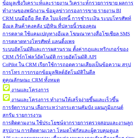
ข้อมูลเชิงวิเคราะห์และรายงาน
วิเคราะห์กรวยการขาย ผลการ
ทำงานของพนักงาน ข้อมูลข่าวกรองการขาย รายงาน BI
CRM บนมือถือ
ลีด ดีล ใบแจ้งหนี้ การชำระเงิน ระบบโทรศัพท์
อีเมล สินค้าคงคลัง ปฏิทิน ที่ปลายนิ้วของคุณ
การตลาด
ใช้แคมเปญทางอีเมล โฆษณาทางสื่อโซเชียล SMS
การตลาดทางโทรศัพท์ แลนดิ้งเพจ
ระบบอัตโนมัติและการผสานรวม
ตั้งค่ากฎและทริกเกอร์ของ
CRM เวิร์กโฟลว์อัตโนมัติ กรวยอัตโนมัติ API
CoPilot ใน CRM
เรียกใช้การถอดความเสียงเป็นข้อความ สรุป
การโทร การกรอกข้อมูลฟิลด์อัตโนมัติในดีล
ดูคุณลักษณะ CRM ทั้งหมด
งานและโครงการ
งานและโครงการ
ทำงานให้เสร็จง่ายขึ้นและเร็วขึ้น
การจัดการงาน
เลือกระหว่างกระดานคัมบัง แผนภูมิแกนต์
สกรัม รายการงาน
การติดตามงาน
ใช้ประโยชน์จากรายการตรวจสอบและงานลูก
สรุปงาน การติดตามเวลา โหมดโฟกัสและผู้ควบคุมดูแล