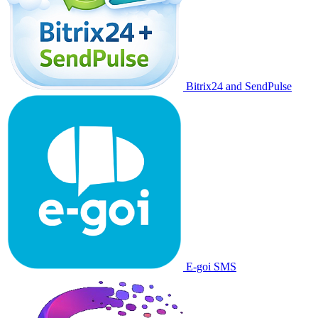
Bitrix24 and SendPulse
E-goi SMS