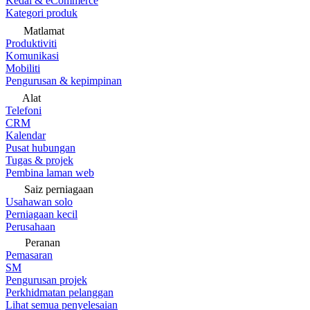
Kedai & eCommerce
Kategori produk
Matlamat
Produktiviti
Komunikasi
Mobiliti
Pengurusan & kepimpinan
Alat
Telefoni
CRM
Kalendar
Pusat hubungan
Tugas & projek
Pembina laman web
Saiz perniagaan
Usahawan solo
Perniagaan kecil
Perusahaan
Peranan
Pemasaran
SM
Pengurusan projek
Perkhidmatan pelanggan
Lihat semua penyelesaian