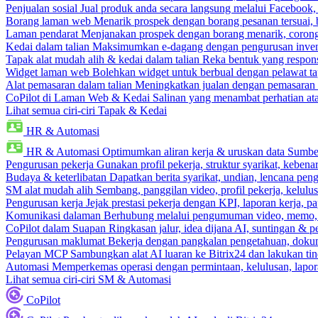
Penjualan sosial
Jual produk anda secara langsung melalui Facebook
Borang laman web
Menarik prospek dengan borang pesanan tersuai,
Laman pendarat
Menjanakan prospek dengan borang menarik, corong 
Kedai dalam talian
Maksimumkan e-dagang dengan pengurusan invento
Tapak alat mudah alih & kedai dalam talian
Reka bentuk yang respons
Widget laman web
Bolehkan widget untuk berbual dengan pelawat ta
Alat pemasaran dalam talian
Meningkatkan jualan dengan pemasaran 
CoPilot di Laman Web & Kedai
Salinan yang menambat perhatian atas
Lihat semua ciri-ciri Tapak & Kedai
HR & Automasi
HR & Automasi
Optimumkan aliran kerja & uruskan data Sumb
Pengurusan pekerja
Gunakan profil pekerja, struktur syarikat, kebena
Budaya & keterlibatan
Dapatkan berita syarikat, undian, lencana pen
SM alat mudah alih
Sembang, panggilan video, profil pekerja, kelul
Pengurusan kerja
Jejak prestasi pekerja dengan KPI, laporan kerja, p
Komunikasi dalaman
Berhubung melalui pengumuman video, memo,
CoPilot dalam Suapan
Ringkasan jalur, idea dijana AI, suntingan & p
Pengurusan maklumat
Bekerja dengan pangkalan pengetahuan, dokume
Pelayan MCP
Sambungkan alat AI luaran ke Bitrix24 dan lakukan tin
Automasi
Memperkemas operasi dengan permintaan, kelulusan, lapora
Lihat semua ciri-ciri SM & Automasi
CoPilot