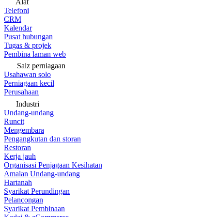
Alat
Telefoni
CRM
Kalendar
Pusat hubungan
Tugas & projek
Pembina laman web
Saiz perniagaan
Usahawan solo
Perniagaan kecil
Perusahaan
Industri
Undang-undang
Runcit
Mengembara
Pengangkutan dan storan
Restoran
Kerja jauh
Organisasi Penjagaan Kesihatan
Amalan Undang-undang
Hartanah
Syarikat Perundingan
Pelancongan
Syarikat Pembinaan