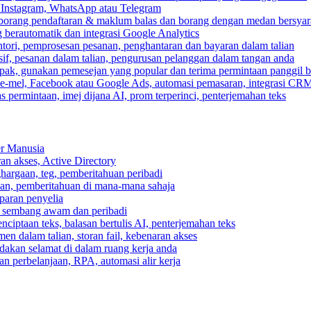
, Instagram, WhatsApp atau Telegram
 borang pendaftaran & maklum balas dan borang dengan medan bersyar
berautomatik dan integrasi Google Analytics
ri, pemprosesan pesanan, penghantaran dan bayaran dalam talian
if, pesanan dalam talian, pengurusan pelanggan dalam tangan anda
pak, gunakan pemesejan yang popular dan terima permintaan panggil b
e-mel, Facebook atau Google Ads, automasi pemasaran, integrasi CR
 permintaan, imej dijana AI, prom terperinci, penterjemahan teks
er Manusia
ran akses, Active Directory
ghargaan, teg, pemberitahuan peribadi
usan, pemberitahuan di mana-mana sahaja
aparan penyelia
 sembang awam dan peribadi
enciptaan teks, balasan bertulis AI, penterjemahan teks
n dalam talian, storan fail, kebenaran akses
dakan selamat di dalam ruang kerja anda
n perbelanjaan, RPA, automasi alir kerja