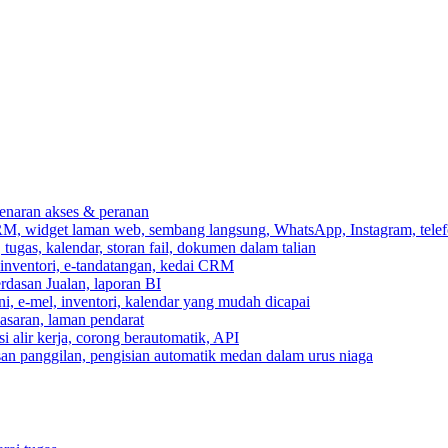
ebenaran akses & peranan
RM, widget laman web, sembang langsung, WhatsApp, Instagram, telef
ugas, kalendar, storan fail, dokumen dalam talian
 inventori, e-tandatangan, kedai CRM
erdasan Jualan, laporan BI
ni, e-mel, inventori, kalendar yang mudah dicapai
asaran, laman pendarat
 alir kerja, corong berautomatik, API
asan panggilan, pengisian automatik medan dalam urus niaga