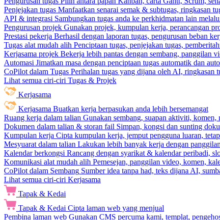
Pengurusan tugas
Pilih antara papan Kanban, carta Gantt, Scrum, sena
Penjejakan tugas
Manfaatkan senarai semak & subtugas, ringkasan tu
API & integrasi
Sambungkan tugas anda ke perkhidmatan lain melalui 
Pengurusan projek
Gunakan projek, kumpulan kerja, perancangan pro
Prestasi pekerja
Berhasil dengan laporan tugas, pengurusan beban ke
Tugas alat mudah alih
Penciptaan tugas, penjejakan tugas, pemberit
Kerjasama projek
Bekerja lebih pantas dengan sembang, panggilan vi
Automasi
Jimatkan masa dengan penciptaan tugas automatik dan autom
CoPilot dalam Tugas
Perihalan tugas yang dijana oleh AI, ringkasan 
Lihat semua ciri-ciri Tugas & Projek
Kerjasama
Kerjasama
Buatkan kerja berpasukan anda lebih bersemangat
Ruang kerja dalam talian
Gunakan sembang, suapan aktiviti, komen, 
Dokumen dalam talian & storan fail
Simpan, kongsi dan sunting dok
Kumpulan kerja
Cipta kumpulan kerja, jemput pengguna luaran, teta
Mesyuarat dalam talian
Lakukan lebih banyak kerja dengan panggilan 
Kalendar berkongsi
Rancang dengan syarikat & kalendar peribadi, sl
Komunikasi alat mudah alih
Pemesejan, panggilan video, komen, kal
CoPilot dalam Sembang
Sumber idea tanpa had, teks dijana AI, sumba
Lihat semua ciri-ciri Kerjasama
Tapak & Kedai
Tapak & Kedai
Cipta laman web yang menjual
Pembina laman web
Gunakan CMS percuma kami, templat, pengehosa