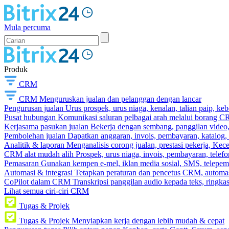
Mula percuma
Produk
CRM
CRM
Menguruskan jualan dan pelanggan dengan lancar
Pengurusan jualan
Urus prospek, urus niaga, kenalan, talian paip, k
Pusat hubungan
Komunikasi saluran pelbagai arah melalui borang C
Kerjasama pasukan jualan
Bekerja dengan sembang, panggilan video, t
Pembolehan jualan
Dapatkan anggaran, invois, pembayaran, katalog,
Analitik & laporan
Menganalisis corong jualan, prestasi pekerja, Kec
CRM alat mudah alih
Prospek, urus niaga, invois, pembayaran, telefo
Pemasaran
Gunakan kempen e-mel, iklan media sosial, SMS, telepem
Automasi & integrasi
Tetapkan peraturan dan pencetus CRM, automasi
CoPilot dalam CRM
Transkripsi panggilan audio kepada teks, ringk
Lihat semua ciri-ciri CRM
Tugas & Projek
Tugas & Projek
Menyiapkan kerja dengan lebih mudah & cepat