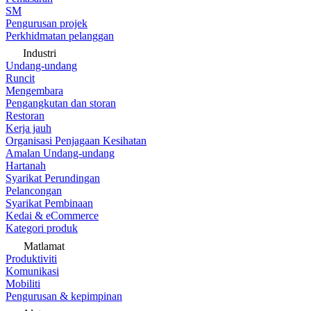
SM
Pengurusan projek
Perkhidmatan pelanggan
Industri
Undang-undang
Runcit
Mengembara
Pengangkutan dan storan
Restoran
Kerja jauh
Organisasi Penjagaan Kesihatan
Amalan Undang-undang
Hartanah
Syarikat Perundingan
Pelancongan
Syarikat Pembinaan
Kedai & eCommerce
Kategori produk
Matlamat
Produktiviti
Komunikasi
Mobiliti
Pengurusan & kepimpinan