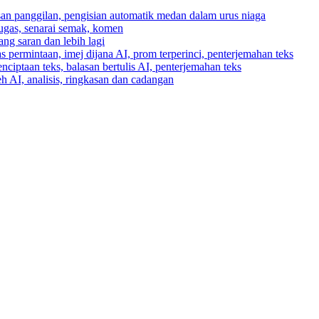
asan panggilan, pengisian automatik medan dalam urus niaga
tugas, senarai semak, komen
ng saran dan lebih lagi
 permintaan, imej dijana AI, prom terperinci, penterjemahan teks
enciptaan teks, balasan bertulis AI, penterjemahan teks
h AI, analisis, ringkasan dan cadangan