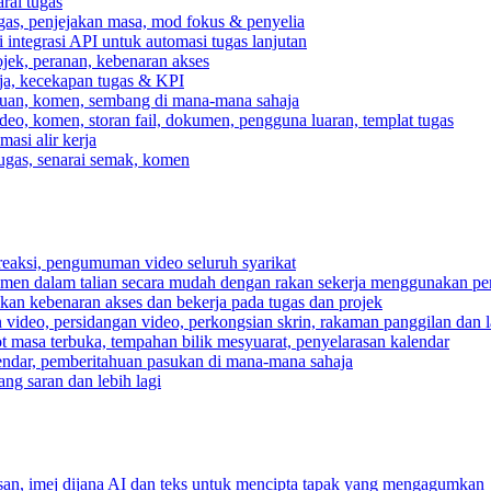
rai tugas
gas, penjejakan masa, mod fokus & penyelia
integrasi API untuk automasi tugas lanjutan
jek, peranan, kebenaran akses
rja, kecekapan tugas & KPI
ahuan, komen, sembang di mana-mana sahaja
deo, komen, storan fail, dokumen, pengguna luaran, templat tugas
asi alir kerja
tugas, senarai semak, komen
reaksi, pengumuman video seluruh syarikat
umen dalam talian secara mudah dengan rakan sekerja menggunakan pe
pkan kebenaran akses dan bekerja pada tugas dan projek
video, persidangan video, perkongsian skrin, rakaman panggilan dan la
ot masa terbuka, tempahan bilik mesyuarat, penyelarasan kalendar
endar, pemberitahuan pasukan di mana-mana sahaja
ng saran dan lebih lagi
n, imej dijana AI dan teks untuk mencipta tapak yang mengagumkan