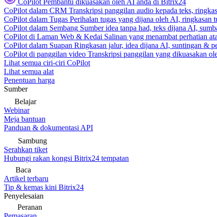
CoPilot
Pembantu dikuasakan oleh AI anda di Bitrix24
CoPilot dalam CRM
Transkripsi panggilan audio kepada teks, ringk
CoPilot dalam Tugas
Perihalan tugas yang dijana oleh AI, ringkasan 
CoPilot dalam Sembang
Sumber idea tanpa had, teks dijana AI, sumba
CoPilot di Laman Web & Kedai
Salinan yang menambat perhatian atas
CoPilot dalam Suapan
Ringkasan jalur, idea dijana AI, suntingan & p
CoPilot di panggilan video
Transkripsi panggilan yang dikuasakan ole
Lihat semua ciri-ciri CoPilot
Lihat semua alat
Penentuan harga
Sumber
Belajar
Webinar
Meja bantuan
Panduan & dokumentasi API
Sambung
Serahkan tiket
Hubungi rakan kongsi Bitrix24 tempatan
Baca
Artikel terbaru
Tip & kemas kini Bitrix24
Penyelesaian
Peranan
Pemasaran