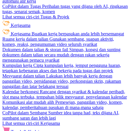
automasi alir kerja
CoPilot dalam Tugas
Perihalan tugas yang dijana oleh AI, ringkasan
tugas, senarai semak, komen
Lihat semua ciri-ciri Tugas & Projek
Kerjasama
Kerjasama
Buatkan kerja berpasukan anda lebih bersemangat
Ruang kerja dalam talian
Gunakan sembang, suapan aktiviti,
komen, reaksi, pengumuman video seluruh syarikat
Dokumen dalam talian & storan fail
Simpan, kongsi dan sunting
dokumen dalam talian secara mudah dengan rakan sekerja
menggunakan pemacu syarikat
Kumpulan kerja
Cipta kumpulan kerja, jemput pengguna luaran,
tetapkan kebenaran akses dan bekerja pada tugas dan projek
Mesyuarat dalam talian
Lakukan lebih banyak kerja dengan
panggilan video, persidangan video, perkongsian skrin, rakaman
panggilan dan latar belakang tersuai
Kalendar berkongsi
Rancang dengan syarikat & kalendar peribadi,
slot masa terbuka, tempahan bilik mesyuarat, penyelarasan kalendar
Komunikasi alat mudah alih
Pemesejan, panggilan video, komen,
kalendar, pemberitahuan pasukan di mana-mana sahaja
CoPilot dalam Sembang
Sumber idea tanpa had, teks dijana AI,
sumbang saran dan lebih lagi
Lihat semua ciri-ciri Kerjasama