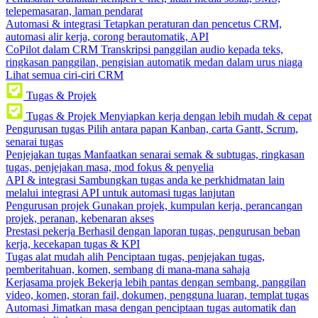
telepemasaran, laman pendarat
Automasi & integrasi
Tetapkan peraturan dan pencetus CRM,
automasi alir kerja, corong berautomatik, API
CoPilot dalam CRM
Transkripsi panggilan audio kepada teks,
ringkasan panggilan, pengisian automatik medan dalam urus niaga
Lihat semua ciri-ciri CRM
Tugas & Projek
Tugas & Projek
Menyiapkan kerja dengan lebih mudah & cepat
Pengurusan tugas
Pilih antara papan Kanban, carta Gantt, Scrum,
senarai tugas
Penjejakan tugas
Manfaatkan senarai semak & subtugas, ringkasan
tugas, penjejakan masa, mod fokus & penyelia
API & integrasi
Sambungkan tugas anda ke perkhidmatan lain
melalui integrasi API untuk automasi tugas lanjutan
Pengurusan projek
Gunakan projek, kumpulan kerja, perancangan
projek, peranan, kebenaran akses
Prestasi pekerja
Berhasil dengan laporan tugas, pengurusan beban
kerja, kecekapan tugas & KPI
Tugas alat mudah alih
Penciptaan tugas, penjejakan tugas,
pemberitahuan, komen, sembang di mana-mana sahaja
Kerjasama projek
Bekerja lebih pantas dengan sembang, panggilan
video, komen, storan fail, dokumen, pengguna luaran, templat tugas
Automasi
Jimatkan masa dengan penciptaan tugas automatik dan