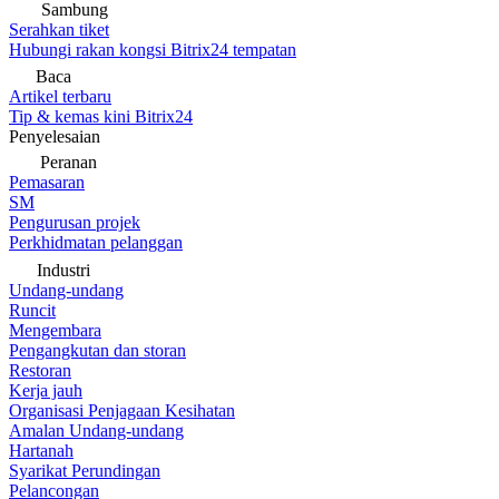
Sambung
Serahkan tiket
Hubungi rakan kongsi Bitrix24 tempatan
Baca
Artikel terbaru
Tip & kemas kini Bitrix24
Penyelesaian
Peranan
Pemasaran
SM
Pengurusan projek
Perkhidmatan pelanggan
Industri
Undang-undang
Runcit
Mengembara
Pengangkutan dan storan
Restoran
Kerja jauh
Organisasi Penjagaan Kesihatan
Amalan Undang-undang
Hartanah
Syarikat Perundingan
Pelancongan