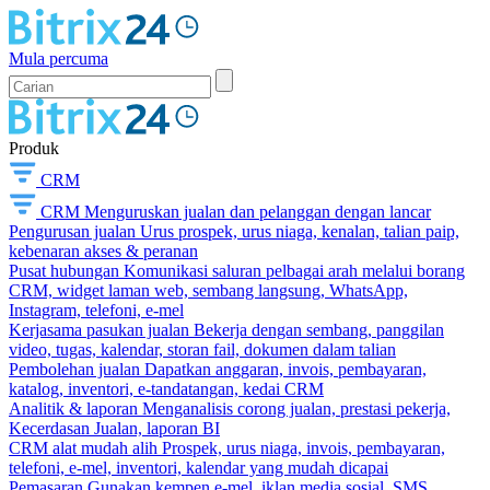
Mula percuma
Produk
CRM
CRM
Menguruskan jualan dan pelanggan dengan lancar
Pengurusan jualan
Urus prospek, urus niaga, kenalan, talian paip,
kebenaran akses & peranan
Pusat hubungan
Komunikasi saluran pelbagai arah melalui borang
CRM, widget laman web, sembang langsung, WhatsApp,
Instagram, telefoni, e-mel
Kerjasama pasukan jualan
Bekerja dengan sembang, panggilan
video, tugas, kalendar, storan fail, dokumen dalam talian
Pembolehan jualan
Dapatkan anggaran, invois, pembayaran,
katalog, inventori, e-tandatangan, kedai CRM
Analitik & laporan
Menganalisis corong jualan, prestasi pekerja,
Kecerdasan Jualan, laporan BI
CRM alat mudah alih
Prospek, urus niaga, invois, pembayaran,
telefoni, e-mel, inventori, kalendar yang mudah dicapai
Pemasaran
Gunakan kempen e-mel, iklan media sosial, SMS,