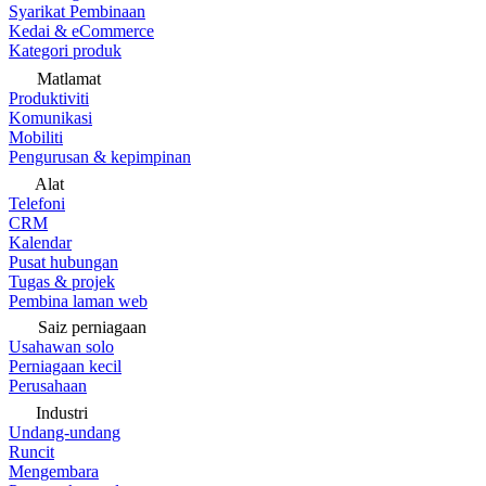
Syarikat Pembinaan
Kedai & eCommerce
Kategori produk
Matlamat
Produktiviti
Komunikasi
Mobiliti
Pengurusan & kepimpinan
Alat
Telefoni
CRM
Kalendar
Pusat hubungan
Tugas & projek
Pembina laman web
Saiz perniagaan
Usahawan solo
Perniagaan kecil
Perusahaan
Industri
Undang-undang
Runcit
Mengembara