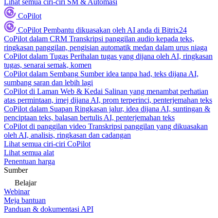
Lihat semua ciri-ciri SM & Automasi
CoPilot
CoPilot
Pembantu dikuasakan oleh AI anda di Bitrix24
CoPilot dalam CRM
Transkripsi panggilan audio kepada teks,
ringkasan panggilan, pengisian automatik medan dalam urus niaga
CoPilot dalam Tugas
Perihalan tugas yang dijana oleh AI, ringkasan
tugas, senarai semak, komen
CoPilot dalam Sembang
Sumber idea tanpa had, teks dijana AI,
sumbang saran dan lebih lagi
CoPilot di Laman Web & Kedai
Salinan yang menambat perhatian
atas permintaan, imej dijana AI, prom terperinci, penterjemahan teks
CoPilot dalam Suapan
Ringkasan jalur, idea dijana AI, suntingan &
penciptaan teks, balasan bertulis AI, penterjemahan teks
CoPilot di panggilan video
Transkripsi panggilan yang dikuasakan
oleh AI, analisis, ringkasan dan cadangan
Lihat semua ciri-ciri CoPilot
Lihat semua alat
Penentuan harga
Sumber
Belajar
Webinar
Meja bantuan
Panduan & dokumentasi API