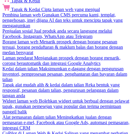
Tapak & Kedai
Tapak & Kedai
Cipta laman web yang menjual
Pembina laman web
Gunakan CMS percuma kami, templat,
pengehosan, imej dijana AI dan teks untuk mencipta tapak yang
mengagumkan
Penjualan sosial
Jual produk anda secara langsung melalui
Facebook, Instagram, WhatsApp atau Telegram
Borang laman web
Menarik prospek dengan borang pesanan
tersuai, borang pendaftaran & maklum balas dan borang dengan
medan bersyarat
Laman pendarat
Menjanakan prospek dengan borang menarik,
corong berautomatik dan integrasi Google Analytics
Kedai dalam talian
Maksimumkan e-dagang dengan pengurusan
inventori, pemprosesan pesanan, penghantaran dan bayaran dalam
talian
Tapak alat mudah alih & kedai dalam talian
Reka bentuk yang
responsif, pesanan dalam talian, pengurusan pelanggan dalam
tangan anda
Widget laman web
Bolehkan widget untuk berbual dengan pelawat
tapak, gunakan pemesejan yang popular dan terima permintaan
panggil balik
Alat pemasaran dalam talian
Meningkatkan jualan dengan
pemasaran e-mel, Facebook atau Google Ads, automasi pemasaran,
integrasi CRM
CoPilot di Laman Web & Kedai
Salinan yang menambat perhatian