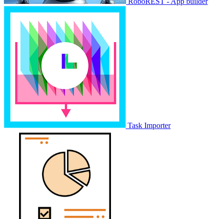
RoboREST - App builder
Task Importer