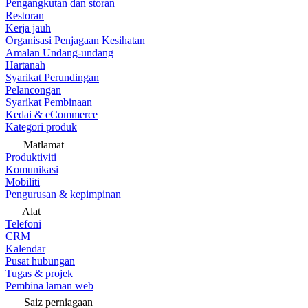
Pengangkutan dan storan
Restoran
Kerja jauh
Organisasi Penjagaan Kesihatan
Amalan Undang-undang
Hartanah
Syarikat Perundingan
Pelancongan
Syarikat Pembinaan
Kedai & eCommerce
Kategori produk
Matlamat
Produktiviti
Komunikasi
Mobiliti
Pengurusan & kepimpinan
Alat
Telefoni
CRM
Kalendar
Pusat hubungan
Tugas & projek
Pembina laman web
Saiz perniagaan