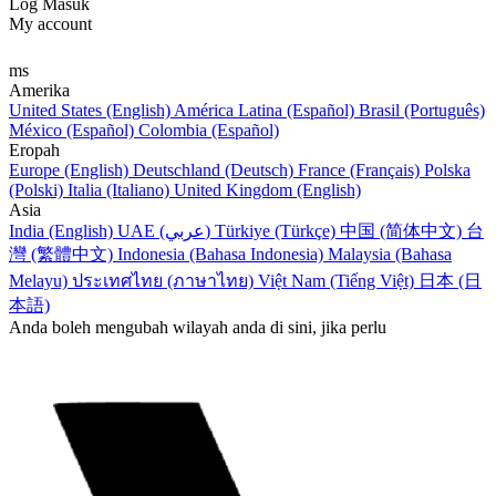
Log Masuk
My account
ms
Amerika
United States (English)
América Latina (Español)
Brasil (Português)
México (Español)
Colombia (Español)
Eropah
Europe (English)
Deutschland (Deutsch)
France (Français)
Polska
(Polski)
Italia (Italiano)
United Kingdom (English)
Asia
India (English)
UAE (عربي)
Türkiye (Türkçe)
中国 (简体中文)
台
灣 (繁體中文)
Indonesia (Bahasa Indonesia)
Malaysia (Bahasa
Melayu)
ประเทศไทย (ภาษาไทย)
Việt Nam (Tiếng Việt)
日本 (日
本語)
Anda boleh mengubah wilayah anda di sini, jika perlu