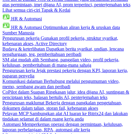
atas permintaan, imej dijana AI, prom terperinci, penterjemahan teks
Lihat semua ciri-ciri Tapak & Kedai
HR & Automasi
HR & Automasi
Optimumkan aliran kerja & uruskan data
Sumber Manusia
Pengurusan pekerja
Gunakan profil pekerja, struktur syarikat,
kebenaran akses, Active Directory
Budaya & keterlibatan
Dapatkan berita syarikat, undian, lencana
penghargaan, teg, pemberitahuan peribadi
SM alat mudah alih
Sembang, panggilan video, profil pekerja,
kelulusan, pemberitahuan di mana-mana sahaja
Pengurusan kerja
Jejak prestasi pekerja dengan KPI, laporan kerja,
paparan penyelia
Komunikasi dalaman
Berhubung melalui pengumuman video,
memo, sembang awam dan peribadi
CoPilot dalam Suapan
Ringkasan jalur, idea dijana AI, suntingan &
penciptaan teks, balasan bertulis AI, penterjemahan teks
Pengurusan maklumat
Bekerja dengan pangkalan pengetahuan,
dokumen dalam talian, storan fail, kebenaran akses
Pelayan MCP
Sambungkan alat AI luaran ke Bitrix24 dan lakukan
tindakan selamat di dalam ruang kerja anda
Automasi
Memperkemas operasi dengan permintaan, kelulusan,
laporan perbelanjaan, RPA, automasi alir kerja