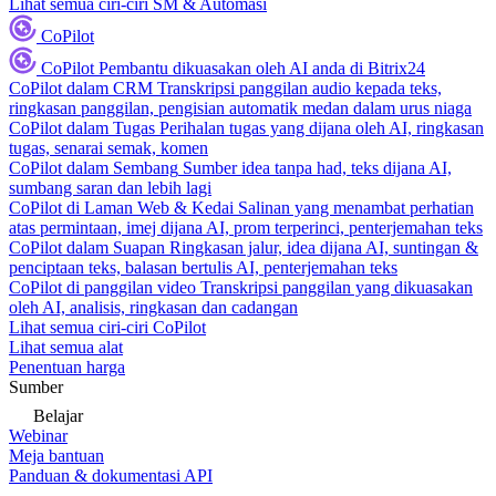
Lihat semua ciri-ciri SM & Automasi
CoPilot
CoPilot
Pembantu dikuasakan oleh AI anda di Bitrix24
CoPilot dalam CRM
Transkripsi panggilan audio kepada teks,
ringkasan panggilan, pengisian automatik medan dalam urus niaga
CoPilot dalam Tugas
Perihalan tugas yang dijana oleh AI, ringkasan
tugas, senarai semak, komen
CoPilot dalam Sembang
Sumber idea tanpa had, teks dijana AI,
sumbang saran dan lebih lagi
CoPilot di Laman Web & Kedai
Salinan yang menambat perhatian
atas permintaan, imej dijana AI, prom terperinci, penterjemahan teks
CoPilot dalam Suapan
Ringkasan jalur, idea dijana AI, suntingan &
penciptaan teks, balasan bertulis AI, penterjemahan teks
CoPilot di panggilan video
Transkripsi panggilan yang dikuasakan
oleh AI, analisis, ringkasan dan cadangan
Lihat semua ciri-ciri CoPilot
Lihat semua alat
Penentuan harga
Sumber
Belajar
Webinar
Meja bantuan
Panduan & dokumentasi API