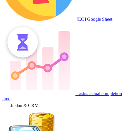
[EQ] Google Sheet
Tasks: actual completion
time
Jualan & CRM