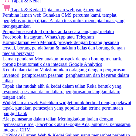
Tapak & Kedai
Tapak & Kedai
Cipta laman web yang menjual
Pembina laman web
Gunakan CMS percuma kami, templat,
pengehosan, imej dijana AI dan teks untuk mencipta tapak yang
mengagumkan
Penjualan sosial
Jual produk anda secara langsung melalui
Facebook, Instagram, WhatsApp atau Telegram
Borang laman web
Menarik prospek dengan borang pesanan
tersuai, borang pendaftaran & maklum balas dan borang dengan
medan bersyarat
Laman pendarat
Menjanakan prospek dengan borang menarik,
corong berautomatik dan integrasi Google Analytics
Kedai dalam talian
Maksimumkan e-dagang dengan pengurusan
inventori, pemprosesan pesanan, penghantaran dan bayaran dalam
talian
Tapak alat mudah alih & kedai dalam talian
Reka bentuk yang
responsif, pesanan dalam talian, pengurusan pelanggan dalam
tangan anda
Widget laman web
Bolehkan widget untuk berbual dengan pelawat
tapak, gunakan pemesejan yang popular dan terima permintaan
panggil balik
Alat pemasaran dalam talian
Meningkatkan jualan dengan
pemasaran e-mel, Facebook atau Google Ads, automasi pemasaran,
integrasi CRM
CoPilot di Laman Web & Kedai
Salinan yang menambat perhatian