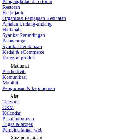
Pengangkutan dan storan
Restoran
Kerja jauh
Organisasi Penjagaan Kesihatan
Amalan Undang-undang
Hartanah
Syarikat Perundingan
Pelancongan
Syarikat Pembinaan
Kedai & eCommerce
Kategori produk
Matlamat
Produktiviti
Komunikasi
Mobiliti
Pengurusan & kepimpinan
Alat
Telefoni
CRM
Kalendar
Pusat hubungan
Tugas & projek
Pembina laman web
Saiz perniagaan