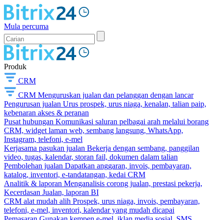
Mula percuma
Produk
CRM
CRM
Menguruskan jualan dan pelanggan dengan lancar
Pengurusan jualan
Urus prospek, urus niaga, kenalan, talian paip,
kebenaran akses & peranan
Pusat hubungan
Komunikasi saluran pelbagai arah melalui borang
CRM, widget laman web, sembang langsung, WhatsApp,
Instagram, telefoni, e-mel
Kerjasama pasukan jualan
Bekerja dengan sembang, panggilan
video, tugas, kalendar, storan fail, dokumen dalam talian
Pembolehan jualan
Dapatkan anggaran, invois, pembayaran,
katalog, inventori, e-tandatangan, kedai CRM
Analitik & laporan
Menganalisis corong jualan, prestasi pekerja,
Kecerdasan Jualan, laporan BI
CRM alat mudah alih
Prospek, urus niaga, invois, pembayaran,
telefoni, e-mel, inventori, kalendar yang mudah dicapai
Pemasaran
Gunakan kempen e-mel, iklan media sosial, SMS,