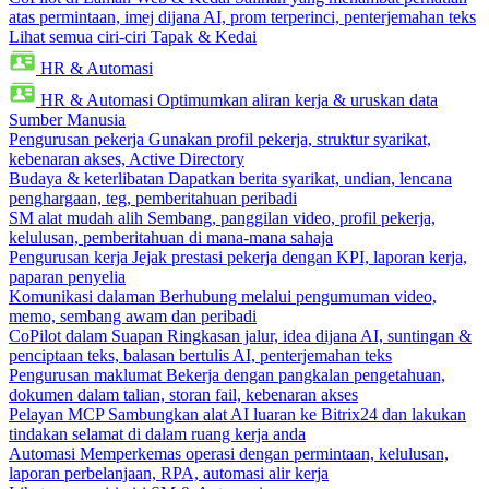
atas permintaan, imej dijana AI, prom terperinci, penterjemahan teks
Lihat semua ciri-ciri Tapak & Kedai
HR & Automasi
HR & Automasi
Optimumkan aliran kerja & uruskan data
Sumber Manusia
Pengurusan pekerja
Gunakan profil pekerja, struktur syarikat,
kebenaran akses, Active Directory
Budaya & keterlibatan
Dapatkan berita syarikat, undian, lencana
penghargaan, teg, pemberitahuan peribadi
SM alat mudah alih
Sembang, panggilan video, profil pekerja,
kelulusan, pemberitahuan di mana-mana sahaja
Pengurusan kerja
Jejak prestasi pekerja dengan KPI, laporan kerja,
paparan penyelia
Komunikasi dalaman
Berhubung melalui pengumuman video,
memo, sembang awam dan peribadi
CoPilot dalam Suapan
Ringkasan jalur, idea dijana AI, suntingan &
penciptaan teks, balasan bertulis AI, penterjemahan teks
Pengurusan maklumat
Bekerja dengan pangkalan pengetahuan,
dokumen dalam talian, storan fail, kebenaran akses
Pelayan MCP
Sambungkan alat AI luaran ke Bitrix24 dan lakukan
tindakan selamat di dalam ruang kerja anda
Automasi
Memperkemas operasi dengan permintaan, kelulusan,
laporan perbelanjaan, RPA, automasi alir kerja