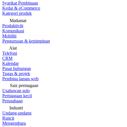
Syarikat Pembinaan
Kedai & eCommerce
Kategori produk
Matlamat
Produktiviti
Komunikasi
Mobiliti
Pengurusan & kepimpinan
Alat
Telefoni
CRM
Kalendar
Pusat hubungan
Tugas & projek
Pembina laman web
Saiz perniagaan
Usahawan solo
Perniagaan kecil
Perusahaan
Industri
Undang-undang
Runcit
Mengembara