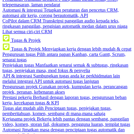
telepemasaran, laman pendarat
Automasi & integrasi
Tetapkan peraturan dan pencetus CRM,
automasi alir kerja, corong berautomatik, API
CoPilot dalam CRM
Transkripsi panggilan audio kepada teks,
ringkasan panggilan, pengisian automatik medan dalam urus niaga
Lihat semua ciri-ciri CRM
Tugas & Projek
Tugas & Projek
Menyiapkan kerja dengan lebih mudah & cepat
Pengurusan tugas
Pilih antara papan Kanban, carta Gantt, Scrum,
senarai tugas
Penjejakan tugas
Manfaatkan senarai semak & subtugas, ringkasan
tugas, penjejakan masa, mod fokus & penyelia
API & integrasi
Sambungkan tugas anda ke perkhidmatan lain
melalui integrasi API untuk automasi tugas lanjutan
Pengurusan projek
Gunakan projek, kumpulan kerja, perancangan
projek, peranan, kebenaran akses
Prestasi pekerja
Berhasil dengan laporan tugas, pengurusan beban
kerja, kecekapan tugas & KPI
Tugas alat mudah alih
Penciptaan tugas, penjejakan tugas,
pemberitahuan, komen, sembang di mana-mana sahaja
Kerjasama projek
Bekerja lebih pantas dengan sembang, panggilan
video, komen, storan fail, dokumen, pengguna luaran, templat tugas
Automasi
Jimatkan masa dengan penciptaan tugas automatik dan