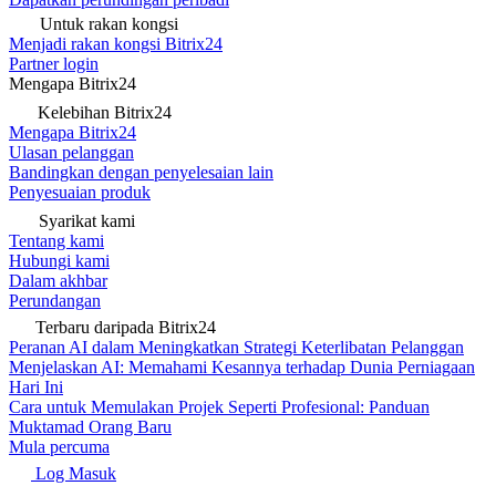
Untuk rakan kongsi
Menjadi rakan kongsi Bitrix24
Partner login
Mengapa Bitrix24
Kelebihan Bitrix24
Mengapa Bitrix24
Ulasan pelanggan
Bandingkan dengan penyelesaian lain
Penyesuaian produk
Syarikat kami
Tentang kami
Hubungi kami
Dalam akhbar
Perundangan
Terbaru daripada Bitrix24
Peranan AI dalam Meningkatkan Strategi Keterlibatan Pelanggan
Menjelaskan AI: Memahami Kesannya terhadap Dunia Perniagaan
Hari Ini
Cara untuk Memulakan Projek Seperti Profesional: Panduan
Muktamad Orang Baru
Mula percuma
Log Masuk