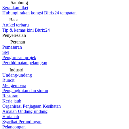
Sambung
Serahkan tiket
Hubungi rakan kongsi Bitrix24 tempatan
Baca
Artikel terbaru
Tip & kemas kini Bitrix24
Penyelesaian
Peranan
Pemasaran
SM
Pengurusan projek
Perkhidmatan pelanggan
Industri
Undang-undang
Runcit
Mengembara
Pengangkutan dan storan
Restoran
Kerja jauh
Organisasi Penjagaan Kesihatan
Amalan Undang-undang
Hartanah
Syarikat Perundingan
Pelancongan