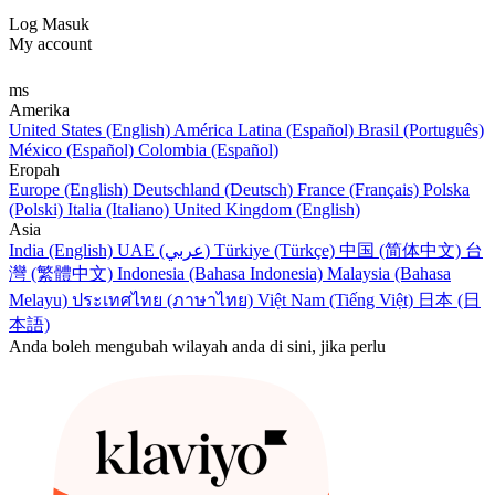
Log Masuk
My account
ms
Amerika
United States (English)
América Latina (Español)
Brasil (Português)
México (Español)
Colombia (Español)
Eropah
Europe (English)
Deutschland (Deutsch)
France (Français)
Polska
(Polski)
Italia (Italiano)
United Kingdom (English)
Asia
India (English)
UAE (عربي)
Türkiye (Türkçe)
中国 (简体中文)
台
灣 (繁體中文)
Indonesia (Bahasa Indonesia)
Malaysia (Bahasa
Melayu)
ประเทศไทย (ภาษาไทย)
Việt Nam (Tiếng Việt)
日本 (日
本語)
Anda boleh mengubah wilayah anda di sini, jika perlu