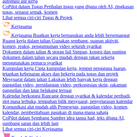
automasi alir kerja
CoPilot dalam Tugas
Perihalan tugas yang dijana oleh AI, ringkasan
tugas, senarai semak, komen
Lihat semua ciri-ciri Tugas & Projek
Kerjasama
Kerjasama
Buatkan kerja berpasukan anda lebih bersemangat
Ruang kerja dalam talian
Gunakan sembang, suapan aktiviti,
komen, reaksi, pengumuman video seluruh syarikat
Dokumen dalam talian & storan fail
Simpan, kongsi dan sunting
dokumen dalam talian secara mudah dengan rakan sekerja
menggunakan pemacu syarikat
Kumpulan kerja
Cipta kumpulan kerja, jemput pengguna luaran,
tetapkan kebenaran akses dan bekerja pada tugas dan projek
Mesyuarat dalam talian
Lakukan lebih banyak kerja dengan
panggilan video, persidangan video, perkongsian skrin, rakaman
panggilan dan latar belakang tersuai
Kalendar berkongsi
Rancang dengan syarikat & kalendar peribadi,
slot masa terbuka, tempahan bilik mesyuarat, penyelarasan kalendar
Komunikasi alat mudah alih
Pemesejan, panggilan video, komen,
kalendar, pemberitahuan pasukan di mana-mana sahaja
CoPilot dalam Sembang
Sumber idea tanpa had, teks dijana AI,
sumbang saran dan lebih lagi
Lihat semua ciri-ciri Kerjasama