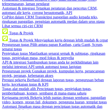
telepemasaran, laman pendarat
Automasi & integrasi
Tetapkan peraturan dan pencetus CRM,
automasi alir kerja, corong berautomatik, API
CoPilot dalam CRM
Transkripsi panggilan audio kepada teks,
ringkasan panggilan, pengisian automatik medan dalam urus niaga
Lihat semua ciri-ciri CRM
Tugas & Projek
Tugas & Projek
Menyiapkan kerja dengan lebih mudah & cepat
Pengurusan tugas
Pilih antara papan Kanban, carta Gantt, Scrum,
senarai tugas
Penjejakan tugas
Manfaatkan senarai semak & subtugas, ringkasan
tugas, penjejakan masa, mod fokus & penyelia
API & integrasi
Sambungkan tugas anda ke perkhidmatan lain
melalui integrasi API untuk automasi tugas lanjutan
Pengurusan projek
Gunakan projek, kumpulan kerja, perancangan
projek, peranan, kebenaran akses
Prestasi pekerja
Berhasil dengan laporan tugas, pengurusan beban
kerja, kecekapan tugas & KPI
Tugas alat mudah alih
Penciptaan tugas, penjejakan tugas,
pemberitahuan, komen, sembang di mana-mana sahaja
Kerjasama projek
Bekerja lebih pantas dengan sembang, panggilan
video, komen, storan fail, dokumen, pengguna luaran, templat tugas
Automasi
Jimatkan masa dengan penciptaan tugas automatik dan