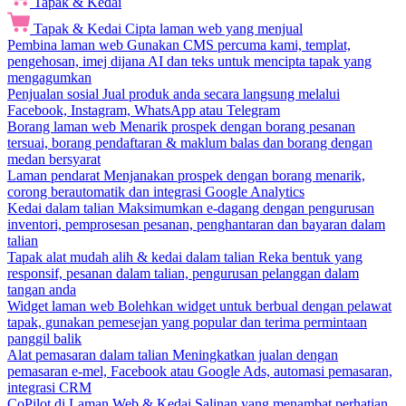
Tapak & Kedai
Tapak & Kedai
Cipta laman web yang menjual
Pembina laman web
Gunakan CMS percuma kami, templat,
pengehosan, imej dijana AI dan teks untuk mencipta tapak yang
mengagumkan
Penjualan sosial
Jual produk anda secara langsung melalui
Facebook, Instagram, WhatsApp atau Telegram
Borang laman web
Menarik prospek dengan borang pesanan
tersuai, borang pendaftaran & maklum balas dan borang dengan
medan bersyarat
Laman pendarat
Menjanakan prospek dengan borang menarik,
corong berautomatik dan integrasi Google Analytics
Kedai dalam talian
Maksimumkan e-dagang dengan pengurusan
inventori, pemprosesan pesanan, penghantaran dan bayaran dalam
talian
Tapak alat mudah alih & kedai dalam talian
Reka bentuk yang
responsif, pesanan dalam talian, pengurusan pelanggan dalam
tangan anda
Widget laman web
Bolehkan widget untuk berbual dengan pelawat
tapak, gunakan pemesejan yang popular dan terima permintaan
panggil balik
Alat pemasaran dalam talian
Meningkatkan jualan dengan
pemasaran e-mel, Facebook atau Google Ads, automasi pemasaran,
integrasi CRM
CoPilot di Laman Web & Kedai
Salinan yang menambat perhatian