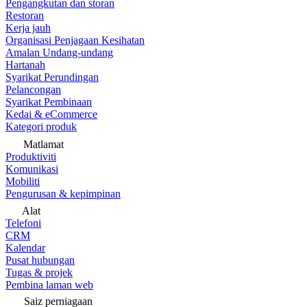
Pengangkutan dan storan
Restoran
Kerja jauh
Organisasi Penjagaan Kesihatan
Amalan Undang-undang
Hartanah
Syarikat Perundingan
Pelancongan
Syarikat Pembinaan
Kedai & eCommerce
Kategori produk
Matlamat
Produktiviti
Komunikasi
Mobiliti
Pengurusan & kepimpinan
Alat
Telefoni
CRM
Kalendar
Pusat hubungan
Tugas & projek
Pembina laman web
Saiz perniagaan