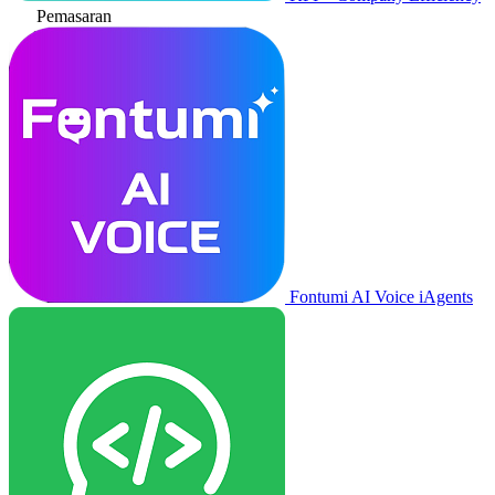
Pemasaran
Fontumi AI Voice iAgents