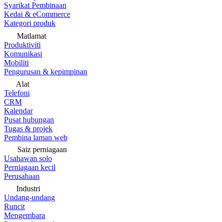
Syarikat Pembinaan
Kedai & eCommerce
Kategori produk
Matlamat
Produktiviti
Komunikasi
Mobiliti
Pengurusan & kepimpinan
Alat
Telefoni
CRM
Kalendar
Pusat hubungan
Tugas & projek
Pembina laman web
Saiz perniagaan
Usahawan solo
Perniagaan kecil
Perusahaan
Industri
Undang-undang
Runcit
Mengembara