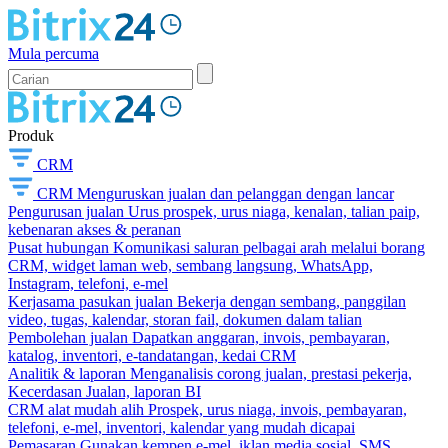
Mula percuma
Produk
CRM
CRM
Menguruskan jualan dan pelanggan dengan lancar
Pengurusan jualan
Urus prospek, urus niaga, kenalan, talian paip,
kebenaran akses & peranan
Pusat hubungan
Komunikasi saluran pelbagai arah melalui borang
CRM, widget laman web, sembang langsung, WhatsApp,
Instagram, telefoni, e-mel
Kerjasama pasukan jualan
Bekerja dengan sembang, panggilan
video, tugas, kalendar, storan fail, dokumen dalam talian
Pembolehan jualan
Dapatkan anggaran, invois, pembayaran,
katalog, inventori, e-tandatangan, kedai CRM
Analitik & laporan
Menganalisis corong jualan, prestasi pekerja,
Kecerdasan Jualan, laporan BI
CRM alat mudah alih
Prospek, urus niaga, invois, pembayaran,
telefoni, e-mel, inventori, kalendar yang mudah dicapai
Pemasaran
Gunakan kempen e-mel, iklan media sosial, SMS,