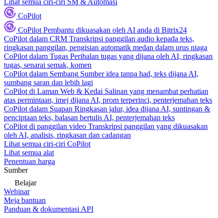
Lihat semua ciri-ciri SM & Automasi
CoPilot
CoPilot
Pembantu dikuasakan oleh AI anda di Bitrix24
CoPilot dalam CRM
Transkripsi panggilan audio kepada teks,
ringkasan panggilan, pengisian automatik medan dalam urus niaga
CoPilot dalam Tugas
Perihalan tugas yang dijana oleh AI, ringkasan
tugas, senarai semak, komen
CoPilot dalam Sembang
Sumber idea tanpa had, teks dijana AI,
sumbang saran dan lebih lagi
CoPilot di Laman Web & Kedai
Salinan yang menambat perhatian
atas permintaan, imej dijana AI, prom terperinci, penterjemahan teks
CoPilot dalam Suapan
Ringkasan jalur, idea dijana AI, suntingan &
penciptaan teks, balasan bertulis AI, penterjemahan teks
CoPilot di panggilan video
Transkripsi panggilan yang dikuasakan
oleh AI, analisis, ringkasan dan cadangan
Lihat semua ciri-ciri CoPilot
Lihat semua alat
Penentuan harga
Sumber
Belajar
Webinar
Meja bantuan
Panduan & dokumentasi API