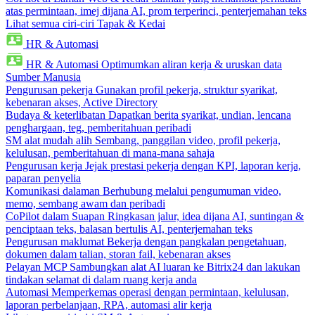
atas permintaan, imej dijana AI, prom terperinci, penterjemahan teks
Lihat semua ciri-ciri Tapak & Kedai
HR & Automasi
HR & Automasi
Optimumkan aliran kerja & uruskan data
Sumber Manusia
Pengurusan pekerja
Gunakan profil pekerja, struktur syarikat,
kebenaran akses, Active Directory
Budaya & keterlibatan
Dapatkan berita syarikat, undian, lencana
penghargaan, teg, pemberitahuan peribadi
SM alat mudah alih
Sembang, panggilan video, profil pekerja,
kelulusan, pemberitahuan di mana-mana sahaja
Pengurusan kerja
Jejak prestasi pekerja dengan KPI, laporan kerja,
paparan penyelia
Komunikasi dalaman
Berhubung melalui pengumuman video,
memo, sembang awam dan peribadi
CoPilot dalam Suapan
Ringkasan jalur, idea dijana AI, suntingan &
penciptaan teks, balasan bertulis AI, penterjemahan teks
Pengurusan maklumat
Bekerja dengan pangkalan pengetahuan,
dokumen dalam talian, storan fail, kebenaran akses
Pelayan MCP
Sambungkan alat AI luaran ke Bitrix24 dan lakukan
tindakan selamat di dalam ruang kerja anda
Automasi
Memperkemas operasi dengan permintaan, kelulusan,
laporan perbelanjaan, RPA, automasi alir kerja