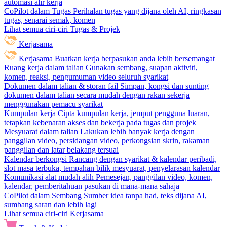
automasi alir kerja
CoPilot dalam Tugas
Perihalan tugas yang dijana oleh AI, ringkasan
tugas, senarai semak, komen
Lihat semua ciri-ciri Tugas & Projek
Kerjasama
Kerjasama
Buatkan kerja berpasukan anda lebih bersemangat
Ruang kerja dalam talian
Gunakan sembang, suapan aktiviti,
komen, reaksi, pengumuman video seluruh syarikat
Dokumen dalam talian & storan fail
Simpan, kongsi dan sunting
dokumen dalam talian secara mudah dengan rakan sekerja
menggunakan pemacu syarikat
Kumpulan kerja
Cipta kumpulan kerja, jemput pengguna luaran,
tetapkan kebenaran akses dan bekerja pada tugas dan projek
Mesyuarat dalam talian
Lakukan lebih banyak kerja dengan
panggilan video, persidangan video, perkongsian skrin, rakaman
panggilan dan latar belakang tersuai
Kalendar berkongsi
Rancang dengan syarikat & kalendar peribadi,
slot masa terbuka, tempahan bilik mesyuarat, penyelarasan kalendar
Komunikasi alat mudah alih
Pemesejan, panggilan video, komen,
kalendar, pemberitahuan pasukan di mana-mana sahaja
CoPilot dalam Sembang
Sumber idea tanpa had, teks dijana AI,
sumbang saran dan lebih lagi
Lihat semua ciri-ciri Kerjasama