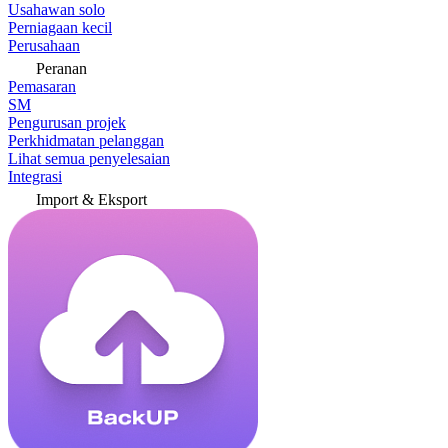
Usahawan solo
Perniagaan kecil
Perusahaan
Peranan
Pemasaran
SM
Pengurusan projek
Perkhidmatan pelanggan
Lihat semua penyelesaian
Integrasi
Import & Eksport