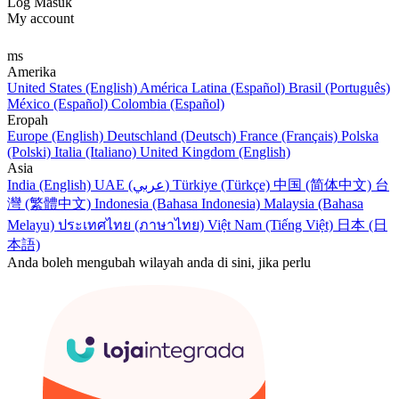
Log Masuk
My account
ms
Amerika
United States (English)
América Latina (Español)
Brasil (Português)
México (Español)
Colombia (Español)
Eropah
Europe (English)
Deutschland (Deutsch)
France (Français)
Polska
(Polski)
Italia (Italiano)
United Kingdom (English)
Asia
India (English)
UAE (عربي)
Türkiye (Türkçe)
中国 (简体中文)
台
灣 (繁體中文)
Indonesia (Bahasa Indonesia)
Malaysia (Bahasa
Melayu)
ประเทศไทย (ภาษาไทย)
Việt Nam (Tiếng Việt)
日本 (日
本語)
Anda boleh mengubah wilayah anda di sini, jika perlu