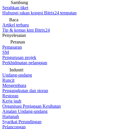
Sambung
Serahkan tiket
Hubungi rakan kongsi Bitrix24 tempatan
Baca
Artikel terbaru
Tip & kemas kini Bitrix24
Penyelesaian
Peranan
Pemasaran
SM
Pengurusan projek
Perkhidmatan pelanggan
Industri
Undang-undang
Runcit
Mengembara
Pengangkutan dan storan
Restoran
Kerja jauh
Organisasi Penjagaan Kesihatan
Amalan Undang-undang
Hartanah
Syarikat Perundingan
Pelancongan