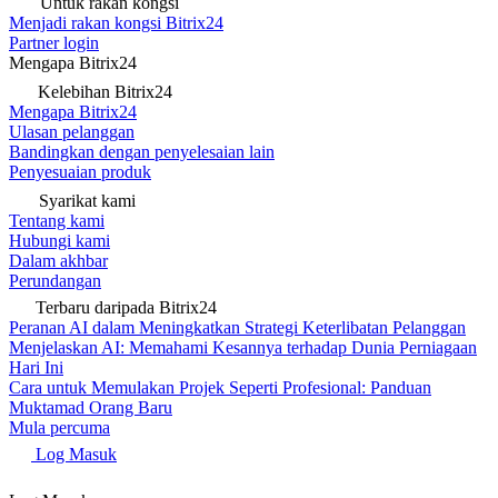
Untuk rakan kongsi
Menjadi rakan kongsi Bitrix24
Partner login
Mengapa Bitrix24
Kelebihan Bitrix24
Mengapa Bitrix24
Ulasan pelanggan
Bandingkan dengan penyelesaian lain
Penyesuaian produk
Syarikat kami
Tentang kami
Hubungi kami
Dalam akhbar
Perundangan
Terbaru daripada Bitrix24
Peranan AI dalam Meningkatkan Strategi Keterlibatan Pelanggan
Menjelaskan AI: Memahami Kesannya terhadap Dunia Perniagaan
Hari Ini
Cara untuk Memulakan Projek Seperti Profesional: Panduan
Muktamad Orang Baru
Mula percuma
Log Masuk