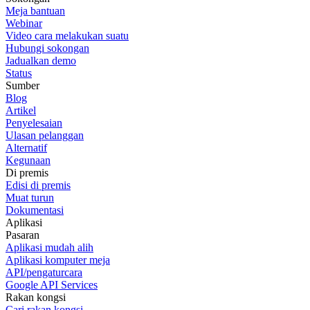
Meja bantuan
Webinar
Video cara melakukan suatu
Hubungi sokongan
Jadualkan demo
Status
Sumber
Blog
Artikel
Penyelesaian
Ulasan pelanggan
Alternatif
Kegunaan
Di premis
Edisi di premis
Muat turun
Dokumentasi
Aplikasi
Pasaran
Aplikasi mudah alih
Aplikasi komputer meja
API/pengaturcara
Google API Services
Rakan kongsi
Cari rakan kongsi