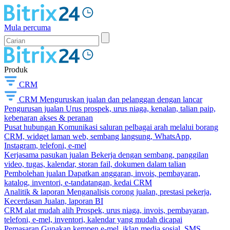
Mula percuma
Produk
CRM
CRM
Menguruskan jualan dan pelanggan dengan lancar
Pengurusan jualan
Urus prospek, urus niaga, kenalan, talian paip,
kebenaran akses & peranan
Pusat hubungan
Komunikasi saluran pelbagai arah melalui borang
CRM, widget laman web, sembang langsung, WhatsApp,
Instagram, telefoni, e-mel
Kerjasama pasukan jualan
Bekerja dengan sembang, panggilan
video, tugas, kalendar, storan fail, dokumen dalam talian
Pembolehan jualan
Dapatkan anggaran, invois, pembayaran,
katalog, inventori, e-tandatangan, kedai CRM
Analitik & laporan
Menganalisis corong jualan, prestasi pekerja,
Kecerdasan Jualan, laporan BI
CRM alat mudah alih
Prospek, urus niaga, invois, pembayaran,
telefoni, e-mel, inventori, kalendar yang mudah dicapai
Pemasaran
Gunakan kempen e-mel, iklan media sosial, SMS,