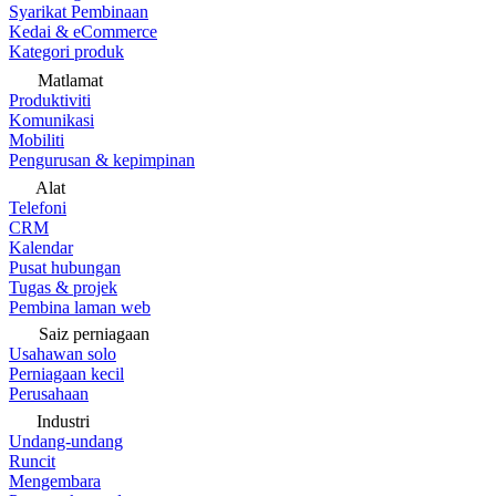
Syarikat Pembinaan
Kedai & eCommerce
Kategori produk
Matlamat
Produktiviti
Komunikasi
Mobiliti
Pengurusan & kepimpinan
Alat
Telefoni
CRM
Kalendar
Pusat hubungan
Tugas & projek
Pembina laman web
Saiz perniagaan
Usahawan solo
Perniagaan kecil
Perusahaan
Industri
Undang-undang
Runcit
Mengembara