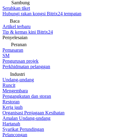
Sambung
Serahkan tiket
Hubungi rakan kongsi Bitrix24 tempatan
Baca
Artikel terbaru
Tip & kemas kini Bitrix24
Penyelesaian
Peranan
Pemasaran
SM
Pengurusan projek
Perkhidmatan pelanggan
Industri
Undang-undang
Runcit
Mengembara
Pengangkutan dan storan
Restoran
Kerja jauh
Organisasi Penjagaan Kesihatan
Amalan Undang-undang
Hartanah
Syarikat Perundingan
Pelancongan