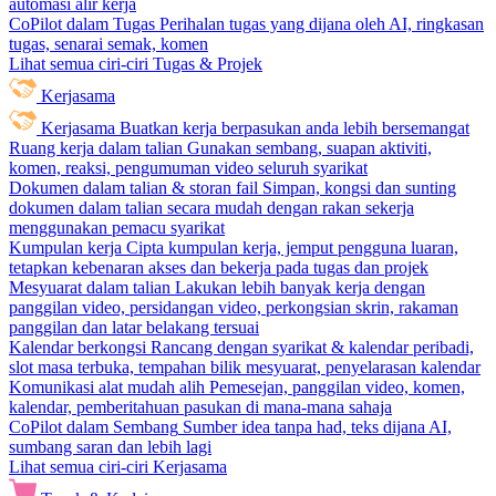
automasi alir kerja
CoPilot dalam Tugas
Perihalan tugas yang dijana oleh AI, ringkasan
tugas, senarai semak, komen
Lihat semua ciri-ciri Tugas & Projek
Kerjasama
Kerjasama
Buatkan kerja berpasukan anda lebih bersemangat
Ruang kerja dalam talian
Gunakan sembang, suapan aktiviti,
komen, reaksi, pengumuman video seluruh syarikat
Dokumen dalam talian & storan fail
Simpan, kongsi dan sunting
dokumen dalam talian secara mudah dengan rakan sekerja
menggunakan pemacu syarikat
Kumpulan kerja
Cipta kumpulan kerja, jemput pengguna luaran,
tetapkan kebenaran akses dan bekerja pada tugas dan projek
Mesyuarat dalam talian
Lakukan lebih banyak kerja dengan
panggilan video, persidangan video, perkongsian skrin, rakaman
panggilan dan latar belakang tersuai
Kalendar berkongsi
Rancang dengan syarikat & kalendar peribadi,
slot masa terbuka, tempahan bilik mesyuarat, penyelarasan kalendar
Komunikasi alat mudah alih
Pemesejan, panggilan video, komen,
kalendar, pemberitahuan pasukan di mana-mana sahaja
CoPilot dalam Sembang
Sumber idea tanpa had, teks dijana AI,
sumbang saran dan lebih lagi
Lihat semua ciri-ciri Kerjasama