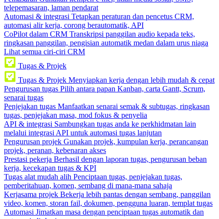
telepemasaran, laman pendarat
Automasi & integrasi
Tetapkan peraturan dan pencetus CRM,
automasi alir kerja, corong berautomatik, API
CoPilot dalam CRM
Transkripsi panggilan audio kepada teks,
ringkasan panggilan, pengisian automatik medan dalam urus niaga
Lihat semua ciri-ciri CRM
Tugas & Projek
Tugas & Projek
Menyiapkan kerja dengan lebih mudah & cepat
Pengurusan tugas
Pilih antara papan Kanban, carta Gantt, Scrum,
senarai tugas
Penjejakan tugas
Manfaatkan senarai semak & subtugas, ringkasan
tugas, penjejakan masa, mod fokus & penyelia
API & integrasi
Sambungkan tugas anda ke perkhidmatan lain
melalui integrasi API untuk automasi tugas lanjutan
Pengurusan projek
Gunakan projek, kumpulan kerja, perancangan
projek, peranan, kebenaran akses
Prestasi pekerja
Berhasil dengan laporan tugas, pengurusan beban
kerja, kecekapan tugas & KPI
Tugas alat mudah alih
Penciptaan tugas, penjejakan tugas,
pemberitahuan, komen, sembang di mana-mana sahaja
Kerjasama projek
Bekerja lebih pantas dengan sembang, panggilan
video, komen, storan fail, dokumen, pengguna luaran, templat tugas
Automasi
Jimatkan masa dengan penciptaan tugas automatik dan