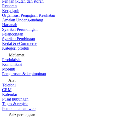
Pengangkutan dan storan
Restoran
Kerja jauh
Organisasi Penjagaan Kesihatan
Amalan Undang-undang
Hartanah
Syarikat Perundingan
Pelancongan
Syarikat Pembinaan
Kedai & eCommerce
Kategori produk
Matlamat
Produktiviti
Komunikasi
Mobiliti
Pengurusan & kepimpinan
Alat
Telefoni
CRM
Kalendar
Pusat hubungan
Tugas & projek
Pembina laman web
Saiz perniagaan