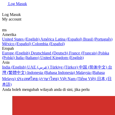
Log Masuk
Log Masuk
My account
ms
Amerika
United States (English)
América Latina (Español)
Brasil (Português)
México (Español)
Colombia (Español)
Eropah
Europe (English)
Deutschland (Deutsch)
France (Français)
Polska
(Polski)
Italia (Italiano)
United Kingdom (English)
Asia
India (English)
UAE (عربي)
Türkiye (Türkçe)
中国 (简体中文)
台
灣 (繁體中文)
Indonesia (Bahasa Indonesia)
Malaysia (Bahasa
Melayu)
ประเทศไทย (ภาษาไทย)
Việt Nam (Tiếng Việt)
日本 (日
本語)
Anda boleh mengubah wilayah anda di sini, jika perlu