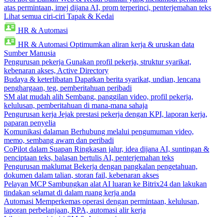
atas permintaan, imej dijana AI, prom terperinci, penterjemahan teks
Lihat semua ciri-ciri Tapak & Kedai
HR & Automasi
HR & Automasi
Optimumkan aliran kerja & uruskan data
Sumber Manusia
Pengurusan pekerja
Gunakan profil pekerja, struktur syarikat,
kebenaran akses, Active Directory
Budaya & keterlibatan
Dapatkan berita syarikat, undian, lencana
penghargaan, teg, pemberitahuan peribadi
SM alat mudah alih
Sembang, panggilan video, profil pekerja,
kelulusan, pemberitahuan di mana-mana sahaja
Pengurusan kerja
Jejak prestasi pekerja dengan KPI, laporan kerja,
paparan penyelia
Komunikasi dalaman
Berhubung melalui pengumuman video,
memo, sembang awam dan peribadi
CoPilot dalam Suapan
Ringkasan jalur, idea dijana AI, suntingan &
penciptaan teks, balasan bertulis AI, penterjemahan teks
Pengurusan maklumat
Bekerja dengan pangkalan pengetahuan,
dokumen dalam talian, storan fail, kebenaran akses
Pelayan MCP
Sambungkan alat AI luaran ke Bitrix24 dan lakukan
tindakan selamat di dalam ruang kerja anda
Automasi
Memperkemas operasi dengan permintaan, kelulusan,
laporan perbelanjaan, RPA, automasi alir kerja