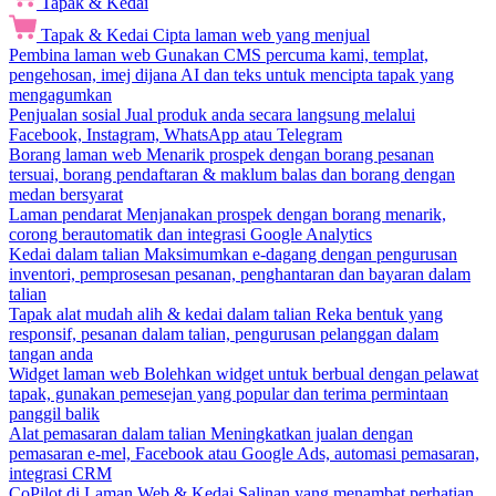
Tapak & Kedai
Tapak & Kedai
Cipta laman web yang menjual
Pembina laman web
Gunakan CMS percuma kami, templat,
pengehosan, imej dijana AI dan teks untuk mencipta tapak yang
mengagumkan
Penjualan sosial
Jual produk anda secara langsung melalui
Facebook, Instagram, WhatsApp atau Telegram
Borang laman web
Menarik prospek dengan borang pesanan
tersuai, borang pendaftaran & maklum balas dan borang dengan
medan bersyarat
Laman pendarat
Menjanakan prospek dengan borang menarik,
corong berautomatik dan integrasi Google Analytics
Kedai dalam talian
Maksimumkan e-dagang dengan pengurusan
inventori, pemprosesan pesanan, penghantaran dan bayaran dalam
talian
Tapak alat mudah alih & kedai dalam talian
Reka bentuk yang
responsif, pesanan dalam talian, pengurusan pelanggan dalam
tangan anda
Widget laman web
Bolehkan widget untuk berbual dengan pelawat
tapak, gunakan pemesejan yang popular dan terima permintaan
panggil balik
Alat pemasaran dalam talian
Meningkatkan jualan dengan
pemasaran e-mel, Facebook atau Google Ads, automasi pemasaran,
integrasi CRM
CoPilot di Laman Web & Kedai
Salinan yang menambat perhatian