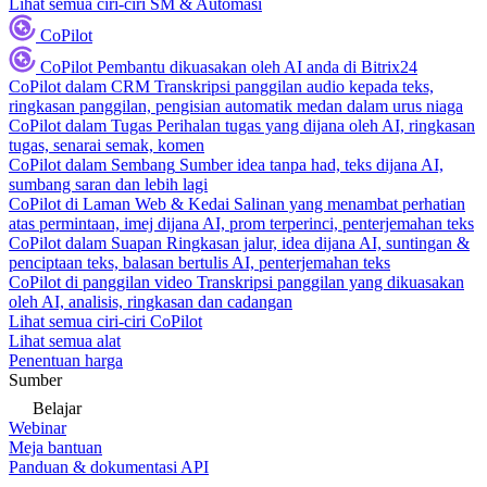
Lihat semua ciri-ciri SM & Automasi
CoPilot
CoPilot
Pembantu dikuasakan oleh AI anda di Bitrix24
CoPilot dalam CRM
Transkripsi panggilan audio kepada teks,
ringkasan panggilan, pengisian automatik medan dalam urus niaga
CoPilot dalam Tugas
Perihalan tugas yang dijana oleh AI, ringkasan
tugas, senarai semak, komen
CoPilot dalam Sembang
Sumber idea tanpa had, teks dijana AI,
sumbang saran dan lebih lagi
CoPilot di Laman Web & Kedai
Salinan yang menambat perhatian
atas permintaan, imej dijana AI, prom terperinci, penterjemahan teks
CoPilot dalam Suapan
Ringkasan jalur, idea dijana AI, suntingan &
penciptaan teks, balasan bertulis AI, penterjemahan teks
CoPilot di panggilan video
Transkripsi panggilan yang dikuasakan
oleh AI, analisis, ringkasan dan cadangan
Lihat semua ciri-ciri CoPilot
Lihat semua alat
Penentuan harga
Sumber
Belajar
Webinar
Meja bantuan
Panduan & dokumentasi API