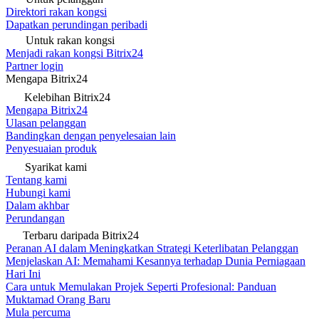
Direktori rakan kongsi
Dapatkan perundingan peribadi
Untuk rakan kongsi
Menjadi rakan kongsi Bitrix24
Partner login
Mengapa Bitrix24
Kelebihan Bitrix24
Mengapa Bitrix24
Ulasan pelanggan
Bandingkan dengan penyelesaian lain
Penyesuaian produk
Syarikat kami
Tentang kami
Hubungi kami
Dalam akhbar
Perundangan
Terbaru daripada Bitrix24
Peranan AI dalam Meningkatkan Strategi Keterlibatan Pelanggan
Menjelaskan AI: Memahami Kesannya terhadap Dunia Perniagaan
Hari Ini
Cara untuk Memulakan Projek Seperti Profesional: Panduan
Muktamad Orang Baru
Mula percuma