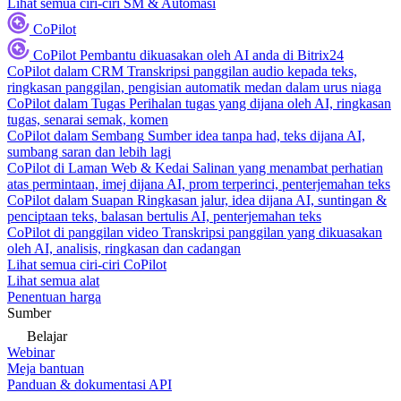
Lihat semua ciri-ciri SM & Automasi
CoPilot
CoPilot
Pembantu dikuasakan oleh AI anda di Bitrix24
CoPilot dalam CRM
Transkripsi panggilan audio kepada teks,
ringkasan panggilan, pengisian automatik medan dalam urus niaga
CoPilot dalam Tugas
Perihalan tugas yang dijana oleh AI, ringkasan
tugas, senarai semak, komen
CoPilot dalam Sembang
Sumber idea tanpa had, teks dijana AI,
sumbang saran dan lebih lagi
CoPilot di Laman Web & Kedai
Salinan yang menambat perhatian
atas permintaan, imej dijana AI, prom terperinci, penterjemahan teks
CoPilot dalam Suapan
Ringkasan jalur, idea dijana AI, suntingan &
penciptaan teks, balasan bertulis AI, penterjemahan teks
CoPilot di panggilan video
Transkripsi panggilan yang dikuasakan
oleh AI, analisis, ringkasan dan cadangan
Lihat semua ciri-ciri CoPilot
Lihat semua alat
Penentuan harga
Sumber
Belajar
Webinar
Meja bantuan
Panduan & dokumentasi API