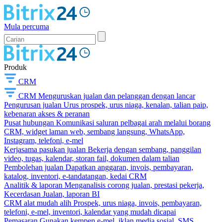
Mula percuma
Produk
CRM
CRM
Menguruskan jualan dan pelanggan dengan lancar
Pengurusan jualan
Urus prospek, urus niaga, kenalan, talian paip,
kebenaran akses & peranan
Pusat hubungan
Komunikasi saluran pelbagai arah melalui borang
CRM, widget laman web, sembang langsung, WhatsApp,
Instagram, telefoni, e-mel
Kerjasama pasukan jualan
Bekerja dengan sembang, panggilan
video, tugas, kalendar, storan fail, dokumen dalam talian
Pembolehan jualan
Dapatkan anggaran, invois, pembayaran,
katalog, inventori, e-tandatangan, kedai CRM
Analitik & laporan
Menganalisis corong jualan, prestasi pekerja,
Kecerdasan Jualan, laporan BI
CRM alat mudah alih
Prospek, urus niaga, invois, pembayaran,
telefoni, e-mel, inventori, kalendar yang mudah dicapai
Pemasaran
Gunakan kempen e-mel, iklan media sosial, SMS,