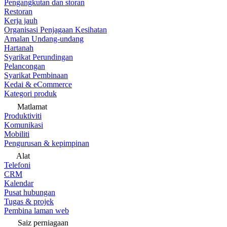
Pengangkutan dan storan
Restoran
Kerja jauh
Organisasi Penjagaan Kesihatan
Amalan Undang-undang
Hartanah
Syarikat Perundingan
Pelancongan
Syarikat Pembinaan
Kedai & eCommerce
Kategori produk
Matlamat
Produktiviti
Komunikasi
Mobiliti
Pengurusan & kepimpinan
Alat
Telefoni
CRM
Kalendar
Pusat hubungan
Tugas & projek
Pembina laman web
Saiz perniagaan