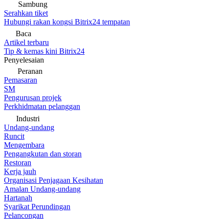
Sambung
Serahkan tiket
Hubungi rakan kongsi Bitrix24 tempatan
Baca
Artikel terbaru
Tip & kemas kini Bitrix24
Penyelesaian
Peranan
Pemasaran
SM
Pengurusan projek
Perkhidmatan pelanggan
Industri
Undang-undang
Runcit
Mengembara
Pengangkutan dan storan
Restoran
Kerja jauh
Organisasi Penjagaan Kesihatan
Amalan Undang-undang
Hartanah
Syarikat Perundingan
Pelancongan