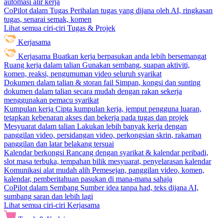
automasi alir kerja
CoPilot dalam Tugas
Perihalan tugas yang dijana oleh AI, ringkasan
tugas, senarai semak, komen
Lihat semua ciri-ciri Tugas & Projek
Kerjasama
Kerjasama
Buatkan kerja berpasukan anda lebih bersemangat
Ruang kerja dalam talian
Gunakan sembang, suapan aktiviti,
komen, reaksi, pengumuman video seluruh syarikat
Dokumen dalam talian & storan fail
Simpan, kongsi dan sunting
dokumen dalam talian secara mudah dengan rakan sekerja
menggunakan pemacu syarikat
Kumpulan kerja
Cipta kumpulan kerja, jemput pengguna luaran,
tetapkan kebenaran akses dan bekerja pada tugas dan projek
Mesyuarat dalam talian
Lakukan lebih banyak kerja dengan
panggilan video, persidangan video, perkongsian skrin, rakaman
panggilan dan latar belakang tersuai
Kalendar berkongsi
Rancang dengan syarikat & kalendar peribadi,
slot masa terbuka, tempahan bilik mesyuarat, penyelarasan kalendar
Komunikasi alat mudah alih
Pemesejan, panggilan video, komen,
kalendar, pemberitahuan pasukan di mana-mana sahaja
CoPilot dalam Sembang
Sumber idea tanpa had, teks dijana AI,
sumbang saran dan lebih lagi
Lihat semua ciri-ciri Kerjasama