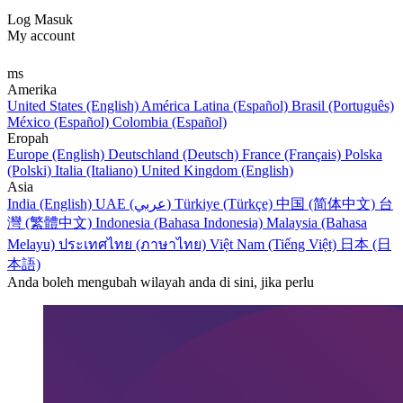
Log Masuk
My account
ms
Amerika
United States (English)
América Latina (Español)
Brasil (Português)
México (Español)
Colombia (Español)
Eropah
Europe (English)
Deutschland (Deutsch)
France (Français)
Polska
(Polski)
Italia (Italiano)
United Kingdom (English)
Asia
India (English)
UAE (عربي)
Türkiye (Türkçe)
中国 (简体中文)
台
灣 (繁體中文)
Indonesia (Bahasa Indonesia)
Malaysia (Bahasa
Melayu)
ประเทศไทย (ภาษาไทย)
Việt Nam (Tiếng Việt)
日本 (日
本語)
Anda boleh mengubah wilayah anda di sini, jika perlu