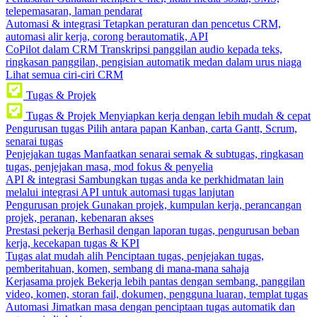
telepemasaran, laman pendarat
Automasi & integrasi
Tetapkan peraturan dan pencetus CRM,
automasi alir kerja, corong berautomatik, API
CoPilot dalam CRM
Transkripsi panggilan audio kepada teks,
ringkasan panggilan, pengisian automatik medan dalam urus niaga
Lihat semua ciri-ciri CRM
Tugas & Projek
Tugas & Projek
Menyiapkan kerja dengan lebih mudah & cepat
Pengurusan tugas
Pilih antara papan Kanban, carta Gantt, Scrum,
senarai tugas
Penjejakan tugas
Manfaatkan senarai semak & subtugas, ringkasan
tugas, penjejakan masa, mod fokus & penyelia
API & integrasi
Sambungkan tugas anda ke perkhidmatan lain
melalui integrasi API untuk automasi tugas lanjutan
Pengurusan projek
Gunakan projek, kumpulan kerja, perancangan
projek, peranan, kebenaran akses
Prestasi pekerja
Berhasil dengan laporan tugas, pengurusan beban
kerja, kecekapan tugas & KPI
Tugas alat mudah alih
Penciptaan tugas, penjejakan tugas,
pemberitahuan, komen, sembang di mana-mana sahaja
Kerjasama projek
Bekerja lebih pantas dengan sembang, panggilan
video, komen, storan fail, dokumen, pengguna luaran, templat tugas
Automasi
Jimatkan masa dengan penciptaan tugas automatik dan