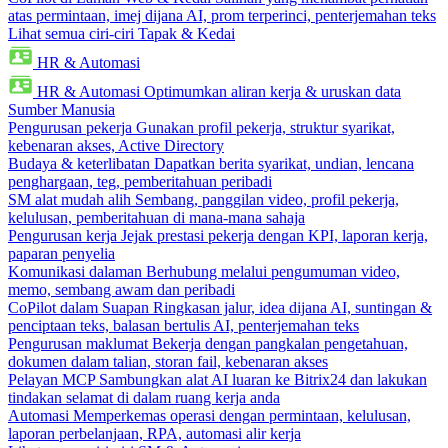
atas permintaan, imej dijana AI, prom terperinci, penterjemahan teks
Lihat semua ciri-ciri Tapak & Kedai
HR & Automasi
HR & Automasi
Optimumkan aliran kerja & uruskan data
Sumber Manusia
Pengurusan pekerja
Gunakan profil pekerja, struktur syarikat,
kebenaran akses, Active Directory
Budaya & keterlibatan
Dapatkan berita syarikat, undian, lencana
penghargaan, teg, pemberitahuan peribadi
SM alat mudah alih
Sembang, panggilan video, profil pekerja,
kelulusan, pemberitahuan di mana-mana sahaja
Pengurusan kerja
Jejak prestasi pekerja dengan KPI, laporan kerja,
paparan penyelia
Komunikasi dalaman
Berhubung melalui pengumuman video,
memo, sembang awam dan peribadi
CoPilot dalam Suapan
Ringkasan jalur, idea dijana AI, suntingan &
penciptaan teks, balasan bertulis AI, penterjemahan teks
Pengurusan maklumat
Bekerja dengan pangkalan pengetahuan,
dokumen dalam talian, storan fail, kebenaran akses
Pelayan MCP
Sambungkan alat AI luaran ke Bitrix24 dan lakukan
tindakan selamat di dalam ruang kerja anda
Automasi
Memperkemas operasi dengan permintaan, kelulusan,
laporan perbelanjaan, RPA, automasi alir kerja