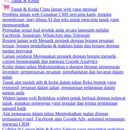
Tapak & Kedai
Tapak & Kedai
Cipta laman web yang menjual
Pembina laman web
Gunakan CMS percuma kami, templat,
pengehosan, imej dijana AI dan teks untuk mencipta tapak yang
mengagumkan
Penjualan sosial
Jual produk anda secara langsung melalui
Facebook, Instagram, WhatsApp atau Telegram
Borang laman web
Menarik prospek dengan borang pesanan
tersuai, borang pendaftaran & maklum balas dan borang dengan
medan bersyarat
Laman pendarat
Menjanakan prospek dengan borang menarik,
corong berautomatik dan integrasi Google Analytics
Kedai dalam talian
Maksimumkan e-dagang dengan pengurusan
inventori, pemprosesan pesanan, penghantaran dan bayaran dalam
talian
Tapak alat mudah alih & kedai dalam talian
Reka bentuk yang
responsif, pesanan dalam talian, pengurusan pelanggan dalam
tangan anda
Widget laman web
Bolehkan widget untuk berbual dengan pelawat
tapak, gunakan pemesejan yang popular dan terima permintaan
panggil balik
Alat pemasaran dalam talian
Meningkatkan jualan dengan
pemasaran e-mel, Facebook atau Google Ads, automasi pemasaran,
integrasi CRM
CoPilot di Laman Web & Kedai
Salinan yang menambat perhatian