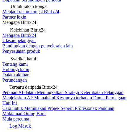
Untuk rakan kongsi
Menjadi rakan kongsi Bitrix24
Partner login
Mengapa Bitrix24
Kelebihan Bitrix24
Mengapa Bitrix24
Ulasan pelanggan
Bandingkan dengan penyelesaian lain
Penyesuaian produk
Syarikat kami
Tentang kami
Hubungi kami
Dalam akhbar
Perundangan
Terbaru daripada Bitrix24
Peranan AI dalam Meningkatkan Strategi Keterlibatan Pelanggan
Menjelaskan AI: Memahami Kesannya terhadap Dunia Perniagaan
Hari Ini
Cara untuk Memulakan Projek Seperti Profesional: Panduan
Muktamad Orang Baru
Mula percuma
Log Masuk