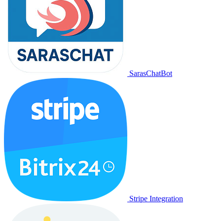
SarasChatBot
Stripe Integration