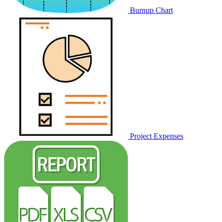
Burnup Chart
Project Expenses