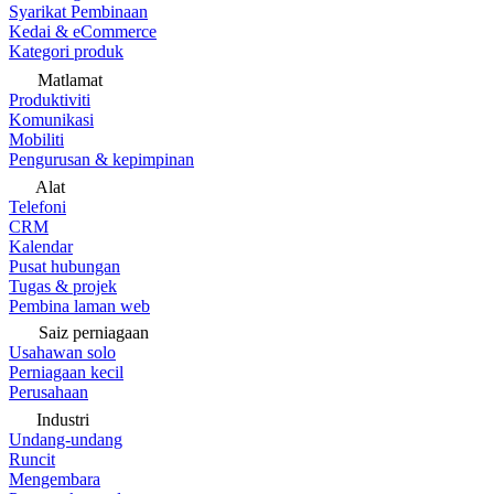
Syarikat Pembinaan
Kedai & eCommerce
Kategori produk
Matlamat
Produktiviti
Komunikasi
Mobiliti
Pengurusan & kepimpinan
Alat
Telefoni
CRM
Kalendar
Pusat hubungan
Tugas & projek
Pembina laman web
Saiz perniagaan
Usahawan solo
Perniagaan kecil
Perusahaan
Industri
Undang-undang
Runcit
Mengembara