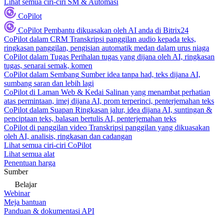
Lihat semua ciri-ciri SM & Automasi
CoPilot
CoPilot
Pembantu dikuasakan oleh AI anda di Bitrix24
CoPilot dalam CRM
Transkripsi panggilan audio kepada teks,
ringkasan panggilan, pengisian automatik medan dalam urus niaga
CoPilot dalam Tugas
Perihalan tugas yang dijana oleh AI, ringkasan
tugas, senarai semak, komen
CoPilot dalam Sembang
Sumber idea tanpa had, teks dijana AI,
sumbang saran dan lebih lagi
CoPilot di Laman Web & Kedai
Salinan yang menambat perhatian
atas permintaan, imej dijana AI, prom terperinci, penterjemahan teks
CoPilot dalam Suapan
Ringkasan jalur, idea dijana AI, suntingan &
penciptaan teks, balasan bertulis AI, penterjemahan teks
CoPilot di panggilan video
Transkripsi panggilan yang dikuasakan
oleh AI, analisis, ringkasan dan cadangan
Lihat semua ciri-ciri CoPilot
Lihat semua alat
Penentuan harga
Sumber
Belajar
Webinar
Meja bantuan
Panduan & dokumentasi API