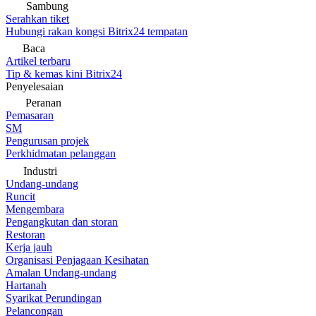
Sambung
Serahkan tiket
Hubungi rakan kongsi Bitrix24 tempatan
Baca
Artikel terbaru
Tip & kemas kini Bitrix24
Penyelesaian
Peranan
Pemasaran
SM
Pengurusan projek
Perkhidmatan pelanggan
Industri
Undang-undang
Runcit
Mengembara
Pengangkutan dan storan
Restoran
Kerja jauh
Organisasi Penjagaan Kesihatan
Amalan Undang-undang
Hartanah
Syarikat Perundingan
Pelancongan