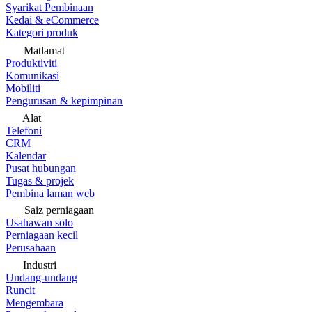
Syarikat Pembinaan
Kedai & eCommerce
Kategori produk
Matlamat
Produktiviti
Komunikasi
Mobiliti
Pengurusan & kepimpinan
Alat
Telefoni
CRM
Kalendar
Pusat hubungan
Tugas & projek
Pembina laman web
Saiz perniagaan
Usahawan solo
Perniagaan kecil
Perusahaan
Industri
Undang-undang
Runcit
Mengembara