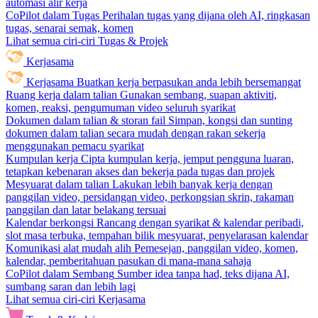
automasi alir kerja
CoPilot dalam Tugas
Perihalan tugas yang dijana oleh AI, ringkasan
tugas, senarai semak, komen
Lihat semua ciri-ciri Tugas & Projek
Kerjasama
Kerjasama
Buatkan kerja berpasukan anda lebih bersemangat
Ruang kerja dalam talian
Gunakan sembang, suapan aktiviti,
komen, reaksi, pengumuman video seluruh syarikat
Dokumen dalam talian & storan fail
Simpan, kongsi dan sunting
dokumen dalam talian secara mudah dengan rakan sekerja
menggunakan pemacu syarikat
Kumpulan kerja
Cipta kumpulan kerja, jemput pengguna luaran,
tetapkan kebenaran akses dan bekerja pada tugas dan projek
Mesyuarat dalam talian
Lakukan lebih banyak kerja dengan
panggilan video, persidangan video, perkongsian skrin, rakaman
panggilan dan latar belakang tersuai
Kalendar berkongsi
Rancang dengan syarikat & kalendar peribadi,
slot masa terbuka, tempahan bilik mesyuarat, penyelarasan kalendar
Komunikasi alat mudah alih
Pemesejan, panggilan video, komen,
kalendar, pemberitahuan pasukan di mana-mana sahaja
CoPilot dalam Sembang
Sumber idea tanpa had, teks dijana AI,
sumbang saran dan lebih lagi
Lihat semua ciri-ciri Kerjasama