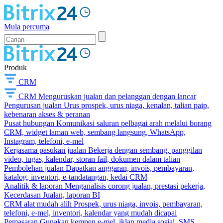
Mula percuma
Produk
CRM
CRM
Menguruskan jualan dan pelanggan dengan lancar
Pengurusan jualan
Urus prospek, urus niaga, kenalan, talian paip,
kebenaran akses & peranan
Pusat hubungan
Komunikasi saluran pelbagai arah melalui borang
CRM, widget laman web, sembang langsung, WhatsApp,
Instagram, telefoni, e-mel
Kerjasama pasukan jualan
Bekerja dengan sembang, panggilan
video, tugas, kalendar, storan fail, dokumen dalam talian
Pembolehan jualan
Dapatkan anggaran, invois, pembayaran,
katalog, inventori, e-tandatangan, kedai CRM
Analitik & laporan
Menganalisis corong jualan, prestasi pekerja,
Kecerdasan Jualan, laporan BI
CRM alat mudah alih
Prospek, urus niaga, invois, pembayaran,
telefoni, e-mel, inventori, kalendar yang mudah dicapai
Pemasaran
Gunakan kempen e-mel, iklan media sosial, SMS,