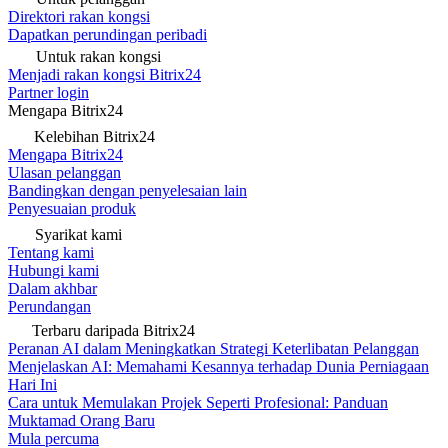
Direktori rakan kongsi
Dapatkan perundingan peribadi
Untuk rakan kongsi
Menjadi rakan kongsi Bitrix24
Partner login
Mengapa Bitrix24
Kelebihan Bitrix24
Mengapa Bitrix24
Ulasan pelanggan
Bandingkan dengan penyelesaian lain
Penyesuaian produk
Syarikat kami
Tentang kami
Hubungi kami
Dalam akhbar
Perundangan
Terbaru daripada Bitrix24
Peranan AI dalam Meningkatkan Strategi Keterlibatan Pelanggan
Menjelaskan AI: Memahami Kesannya terhadap Dunia Perniagaan
Hari Ini
Cara untuk Memulakan Projek Seperti Profesional: Panduan
Muktamad Orang Baru
Mula percuma