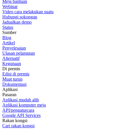
Meja bantuan
Webinar
Video cara melakukan suatu
Hubungi sokongan
Jadualkan demo
Status
Sumber
Blog
Artikel
Penyelesaian
Ulasan pelanggan
Alternatif
Kegunaan
Di premis
Edisi di premis
Muat turun
Dokumentasi
Aplikasi
Pasaran
Aplikasi mudah alih
Aplikasi komputer meja
API/pengaturcara
Google API Services
Rakan kongsi
Cari rakan kongsi