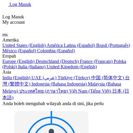
Log Masuk
Log Masuk
My account
ms
Amerika
United States (English)
América Latina (Español)
Brasil (Português)
México (Español)
Colombia (Español)
Eropah
Europe (English)
Deutschland (Deutsch)
France (Français)
Polska
(Polski)
Italia (Italiano)
United Kingdom (English)
Asia
India (English)
UAE (عربي)
Türkiye (Türkçe)
中国 (简体中文)
台
灣 (繁體中文)
Indonesia (Bahasa Indonesia)
Malaysia (Bahasa
Melayu)
ประเทศไทย (ภาษาไทย)
Việt Nam (Tiếng Việt)
日本 (日
本語)
Anda boleh mengubah wilayah anda di sini, jika perlu