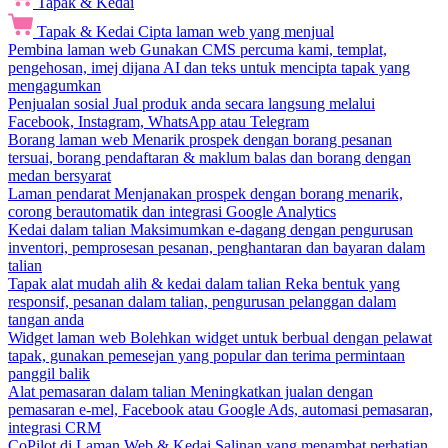
Tapak & Kedai
Tapak & Kedai
Cipta laman web yang menjual
Pembina laman web
Gunakan CMS percuma kami, templat,
pengehosan, imej dijana AI dan teks untuk mencipta tapak yang
mengagumkan
Penjualan sosial
Jual produk anda secara langsung melalui
Facebook, Instagram, WhatsApp atau Telegram
Borang laman web
Menarik prospek dengan borang pesanan
tersuai, borang pendaftaran & maklum balas dan borang dengan
medan bersyarat
Laman pendarat
Menjanakan prospek dengan borang menarik,
corong berautomatik dan integrasi Google Analytics
Kedai dalam talian
Maksimumkan e-dagang dengan pengurusan
inventori, pemprosesan pesanan, penghantaran dan bayaran dalam
talian
Tapak alat mudah alih & kedai dalam talian
Reka bentuk yang
responsif, pesanan dalam talian, pengurusan pelanggan dalam
tangan anda
Widget laman web
Bolehkan widget untuk berbual dengan pelawat
tapak, gunakan pemesejan yang popular dan terima permintaan
panggil balik
Alat pemasaran dalam talian
Meningkatkan jualan dengan
pemasaran e-mel, Facebook atau Google Ads, automasi pemasaran,
integrasi CRM
CoPilot di Laman Web & Kedai
Salinan yang menambat perhatian