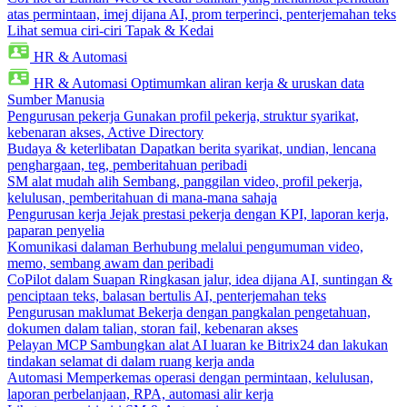
atas permintaan, imej dijana AI, prom terperinci, penterjemahan teks
Lihat semua ciri-ciri Tapak & Kedai
HR & Automasi
HR & Automasi
Optimumkan aliran kerja & uruskan data
Sumber Manusia
Pengurusan pekerja
Gunakan profil pekerja, struktur syarikat,
kebenaran akses, Active Directory
Budaya & keterlibatan
Dapatkan berita syarikat, undian, lencana
penghargaan, teg, pemberitahuan peribadi
SM alat mudah alih
Sembang, panggilan video, profil pekerja,
kelulusan, pemberitahuan di mana-mana sahaja
Pengurusan kerja
Jejak prestasi pekerja dengan KPI, laporan kerja,
paparan penyelia
Komunikasi dalaman
Berhubung melalui pengumuman video,
memo, sembang awam dan peribadi
CoPilot dalam Suapan
Ringkasan jalur, idea dijana AI, suntingan &
penciptaan teks, balasan bertulis AI, penterjemahan teks
Pengurusan maklumat
Bekerja dengan pangkalan pengetahuan,
dokumen dalam talian, storan fail, kebenaran akses
Pelayan MCP
Sambungkan alat AI luaran ke Bitrix24 dan lakukan
tindakan selamat di dalam ruang kerja anda
Automasi
Memperkemas operasi dengan permintaan, kelulusan,
laporan perbelanjaan, RPA, automasi alir kerja