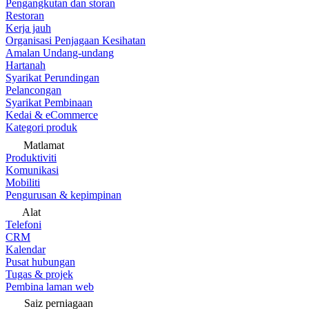
Pengangkutan dan storan
Restoran
Kerja jauh
Organisasi Penjagaan Kesihatan
Amalan Undang-undang
Hartanah
Syarikat Perundingan
Pelancongan
Syarikat Pembinaan
Kedai & eCommerce
Kategori produk
Matlamat
Produktiviti
Komunikasi
Mobiliti
Pengurusan & kepimpinan
Alat
Telefoni
CRM
Kalendar
Pusat hubungan
Tugas & projek
Pembina laman web
Saiz perniagaan