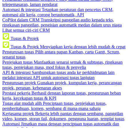
telepemasaran, laman pendarat
Automasi & integrasi
Tetapkan peraturan dan pencetus CRM,
automasi alir kerja, corong berautomatik, API
CoPilot dalam CRM
Transkripsi panggilan audio kepada teks,
ringkasan panggilan, pengisian automatik medan dalam urus niaga
Lihat semua ciri-ciri CRM
Tugas & Projek
Tugas & Projek
Menyiapkan kerja dengan lebih mudah & cepat
Pengurusan tugas
Pilih antara papan Kanban, carta Gantt, Scrum,
senarai tugas
Penjejakan tugas
Manfaatkan senarai semak & subtugas, ringkasan
tugas, penjejakan masa, mod fokus & penyelia
API & integrasi
Sambungkan tugas anda ke perkhidmatan lain
melalui integrasi API untuk automasi tugas lanjutan
Pengurusan projek
Gunakan projek, kumpulan kerja, perancangan
projek, peranan, kebenaran akses
Prestasi pekerja
Berhasil dengan laporan tugas, pengurusan beban
kerja, kecekapan tugas & KPI
Tugas alat mudah alih
Penciptaan tugas, penjejakan tugas,
pemberitahuan, komen, sembang di mana-mana sahaja
Kerjasama projek
Bekerja lebih pantas dengan sembang, panggilan
video, komen, storan fail, dokumen, pengguna luaran, templat tugas
Automasi
Jimatkan masa dengan penciptaan tugas automatik dan