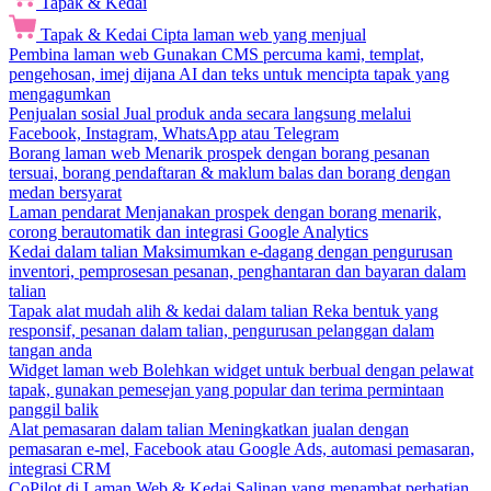
Tapak & Kedai
Tapak & Kedai
Cipta laman web yang menjual
Pembina laman web
Gunakan CMS percuma kami, templat,
pengehosan, imej dijana AI dan teks untuk mencipta tapak yang
mengagumkan
Penjualan sosial
Jual produk anda secara langsung melalui
Facebook, Instagram, WhatsApp atau Telegram
Borang laman web
Menarik prospek dengan borang pesanan
tersuai, borang pendaftaran & maklum balas dan borang dengan
medan bersyarat
Laman pendarat
Menjanakan prospek dengan borang menarik,
corong berautomatik dan integrasi Google Analytics
Kedai dalam talian
Maksimumkan e-dagang dengan pengurusan
inventori, pemprosesan pesanan, penghantaran dan bayaran dalam
talian
Tapak alat mudah alih & kedai dalam talian
Reka bentuk yang
responsif, pesanan dalam talian, pengurusan pelanggan dalam
tangan anda
Widget laman web
Bolehkan widget untuk berbual dengan pelawat
tapak, gunakan pemesejan yang popular dan terima permintaan
panggil balik
Alat pemasaran dalam talian
Meningkatkan jualan dengan
pemasaran e-mel, Facebook atau Google Ads, automasi pemasaran,
integrasi CRM
CoPilot di Laman Web & Kedai
Salinan yang menambat perhatian