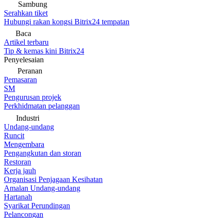
Sambung
Serahkan tiket
Hubungi rakan kongsi Bitrix24 tempatan
Baca
Artikel terbaru
Tip & kemas kini Bitrix24
Penyelesaian
Peranan
Pemasaran
SM
Pengurusan projek
Perkhidmatan pelanggan
Industri
Undang-undang
Runcit
Mengembara
Pengangkutan dan storan
Restoran
Kerja jauh
Organisasi Penjagaan Kesihatan
Amalan Undang-undang
Hartanah
Syarikat Perundingan
Pelancongan