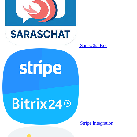
SarasChatBot
Stripe Integration