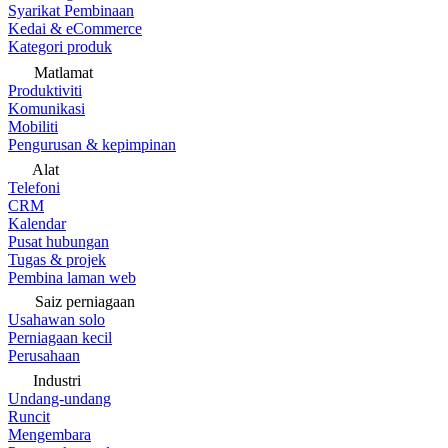
Syarikat Pembinaan
Kedai & eCommerce
Kategori produk
Matlamat
Produktiviti
Komunikasi
Mobiliti
Pengurusan & kepimpinan
Alat
Telefoni
CRM
Kalendar
Pusat hubungan
Tugas & projek
Pembina laman web
Saiz perniagaan
Usahawan solo
Perniagaan kecil
Perusahaan
Industri
Undang-undang
Runcit
Mengembara