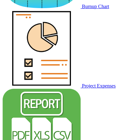
Burnup Chart
Project Expenses