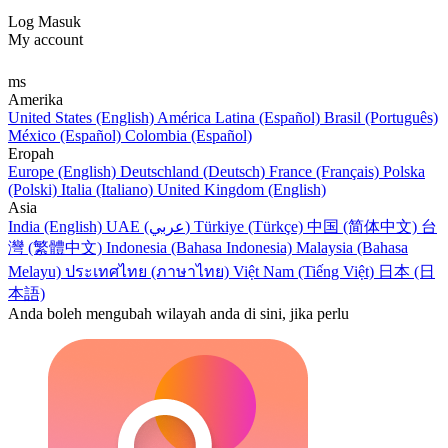
Log Masuk
My account
ms
Amerika
United States (English)
América Latina (Español)
Brasil (Português)
México (Español)
Colombia (Español)
Eropah
Europe (English)
Deutschland (Deutsch)
France (Français)
Polska
(Polski)
Italia (Italiano)
United Kingdom (English)
Asia
India (English)
UAE (عربي)
Türkiye (Türkçe)
中国 (简体中文)
台
灣 (繁體中文)
Indonesia (Bahasa Indonesia)
Malaysia (Bahasa
Melayu)
ประเทศไทย (ภาษาไทย)
Việt Nam (Tiếng Việt)
日本 (日
本語)
Anda boleh mengubah wilayah anda di sini, jika perlu