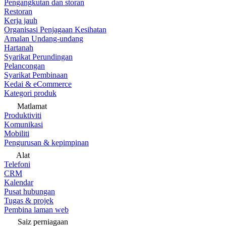
Pengangkutan dan storan
Restoran
Kerja jauh
Organisasi Penjagaan Kesihatan
Amalan Undang-undang
Hartanah
Syarikat Perundingan
Pelancongan
Syarikat Pembinaan
Kedai & eCommerce
Kategori produk
Matlamat
Produktiviti
Komunikasi
Mobiliti
Pengurusan & kepimpinan
Alat
Telefoni
CRM
Kalendar
Pusat hubungan
Tugas & projek
Pembina laman web
Saiz perniagaan