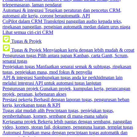
telepemasaran, laman pendarat
Automasi & integrasi
Tetapkan peraturan dan pencetus CRM,
automasi alir kerja, corong berautomatik, API
CoPilot dalam CRM
Transkripsi panggilan audio kepada teks,
ringkasan panggilan, pengisian automatik medan dalam urus niaga
Lihat semua ciri-ciri CRM
Tugas & Projek
Tugas & Projek
Menyiapkan kerja dengan lebih mudah & cepat
Pengurusan tugas
Pilih antara papan Kanban, carta Gantt, Scrum,
senarai tugas
Penjejakan tugas
Manfaatkan senarai semak & subtugas, ringkasan
tugas, penjejakan masa, mod fokus & penyelia
API & integrasi
Sambungkan tugas anda ke perkhidmatan lain
melalui integrasi API untuk automasi tugas lanjutan
Pengurusan projek
Gunakan projek, kumpulan kerja, perancangan
projek, peranan, kebenaran akses
Prestasi pekerja
Berhasil dengan laporan tugas, pengurusan beban
kerja, kecekapan tugas & KPI
Tugas alat mudah alih
Penciptaan tugas, penjejakan tugas,
pemberitahuan, komen, sembang di mana-mana sahaja
Kerjasama projek
Bekerja lebih pantas dengan sembang, panggilan
video, komen, storan fail, dokumen, pengguna luaran, templat tugas
Automasi
Jimatkan masa dengan penciptaan tugas automatik dan