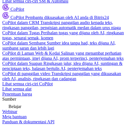
Lihat semua ciri-ciri SM & Automasi
CoPilot
CoPilot
Pembantu dikuasakan oleh AI anda di Bitrix24
CoPilot dalam CRM
Transkripsi panggilan audio kepada teks,
ringkasan panggilan, pengisian automatik medan dalam urus niaga
CoPilot dalam Tugas
Perihalan tugas yang dijana oleh AI, ringkasan
tugas, senarai semak, komen
CoPilot dalam Sembang
Sumber idea tanpa had, teks dijana AI,
sumbang saran dan lebih lagi
CoPilot di Laman Web & Kedai
Salinan yang menambat perhatian
atas permintaan, imej dijana AI, prom terperinci, penterjemahan teks
CoPilot dalam Suapan
Ringkasan jalur, idea dijana AI, suntingan &
penciptaan teks, balasan bertulis AI, penterjemahan teks
CoPilot di panggilan video
Transkripsi panggilan yang dikuasakan
oleh AI, analisis, ringkasan dan cadangan
Lihat semua ciri-ciri CoPilot
Lihat semua alat
Penentuan harga
Sumber
Belajar
Webinar
Meja bantuan
Panduan & dokumentasi API