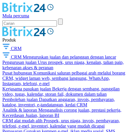
Mula percuma
Produk
CRM
CRM
Menguruskan jualan dan pelanggan dengan lancar
Pengurusan jualan
Urus prospek, urus niaga, kenalan, talian paip,
kebenaran akses & peranan
Pusat hubungan
Komunikasi saluran pelbagai arah melalui borang
CRM, widget laman web, sembang langsung, WhatsApp,
Instagram, telefoni, e-mel
Kerjasama pasukan jualan
Bekerja dengan sembang, panggilan
video, tugas, kalendar, storan fail, dokumen dalam talian
Pembolehan jualan
Dapatkan anggaran, invois, pembayaran,
katalog, inventori, e-tandatangan, kedai CRM
Analitik & laporan
Menganalisis corong jualan, prestasi pekerja,
Kecerdasan Jualan, laporan BI
CRM alat mudah alih
Prospek, urus niaga, invois, pembayaran,
telefoni, e-mel, inventori, kalendar yang mudah dicapai
Pemasaran
Gunakan kempen e-mel, iklan media sosial, SMS,