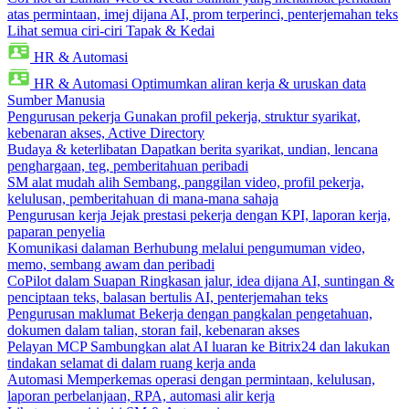
atas permintaan, imej dijana AI, prom terperinci, penterjemahan teks
Lihat semua ciri-ciri Tapak & Kedai
HR & Automasi
HR & Automasi
Optimumkan aliran kerja & uruskan data
Sumber Manusia
Pengurusan pekerja
Gunakan profil pekerja, struktur syarikat,
kebenaran akses, Active Directory
Budaya & keterlibatan
Dapatkan berita syarikat, undian, lencana
penghargaan, teg, pemberitahuan peribadi
SM alat mudah alih
Sembang, panggilan video, profil pekerja,
kelulusan, pemberitahuan di mana-mana sahaja
Pengurusan kerja
Jejak prestasi pekerja dengan KPI, laporan kerja,
paparan penyelia
Komunikasi dalaman
Berhubung melalui pengumuman video,
memo, sembang awam dan peribadi
CoPilot dalam Suapan
Ringkasan jalur, idea dijana AI, suntingan &
penciptaan teks, balasan bertulis AI, penterjemahan teks
Pengurusan maklumat
Bekerja dengan pangkalan pengetahuan,
dokumen dalam talian, storan fail, kebenaran akses
Pelayan MCP
Sambungkan alat AI luaran ke Bitrix24 dan lakukan
tindakan selamat di dalam ruang kerja anda
Automasi
Memperkemas operasi dengan permintaan, kelulusan,
laporan perbelanjaan, RPA, automasi alir kerja