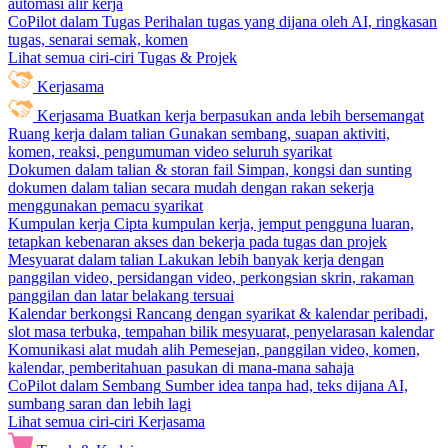
automasi alir kerja
CoPilot dalam Tugas
Perihalan tugas yang dijana oleh AI, ringkasan
tugas, senarai semak, komen
Lihat semua ciri-ciri Tugas & Projek
Kerjasama
Kerjasama
Buatkan kerja berpasukan anda lebih bersemangat
Ruang kerja dalam talian
Gunakan sembang, suapan aktiviti,
komen, reaksi, pengumuman video seluruh syarikat
Dokumen dalam talian & storan fail
Simpan, kongsi dan sunting
dokumen dalam talian secara mudah dengan rakan sekerja
menggunakan pemacu syarikat
Kumpulan kerja
Cipta kumpulan kerja, jemput pengguna luaran,
tetapkan kebenaran akses dan bekerja pada tugas dan projek
Mesyuarat dalam talian
Lakukan lebih banyak kerja dengan
panggilan video, persidangan video, perkongsian skrin, rakaman
panggilan dan latar belakang tersuai
Kalendar berkongsi
Rancang dengan syarikat & kalendar peribadi,
slot masa terbuka, tempahan bilik mesyuarat, penyelarasan kalendar
Komunikasi alat mudah alih
Pemesejan, panggilan video, komen,
kalendar, pemberitahuan pasukan di mana-mana sahaja
CoPilot dalam Sembang
Sumber idea tanpa had, teks dijana AI,
sumbang saran dan lebih lagi
Lihat semua ciri-ciri Kerjasama