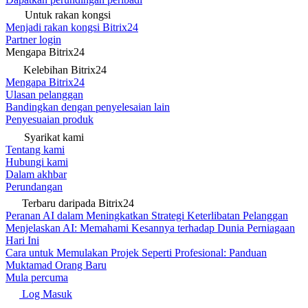
Untuk rakan kongsi
Menjadi rakan kongsi Bitrix24
Partner login
Mengapa Bitrix24
Kelebihan Bitrix24
Mengapa Bitrix24
Ulasan pelanggan
Bandingkan dengan penyelesaian lain
Penyesuaian produk
Syarikat kami
Tentang kami
Hubungi kami
Dalam akhbar
Perundangan
Terbaru daripada Bitrix24
Peranan AI dalam Meningkatkan Strategi Keterlibatan Pelanggan
Menjelaskan AI: Memahami Kesannya terhadap Dunia Perniagaan
Hari Ini
Cara untuk Memulakan Projek Seperti Profesional: Panduan
Muktamad Orang Baru
Mula percuma
Log Masuk