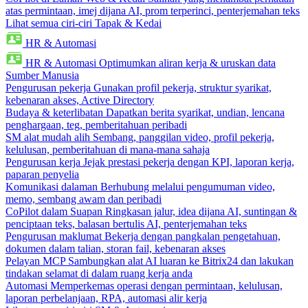
atas permintaan, imej dijana AI, prom terperinci, penterjemahan teks
Lihat semua ciri-ciri Tapak & Kedai
HR & Automasi
HR & Automasi
Optimumkan aliran kerja & uruskan data
Sumber Manusia
Pengurusan pekerja
Gunakan profil pekerja, struktur syarikat,
kebenaran akses, Active Directory
Budaya & keterlibatan
Dapatkan berita syarikat, undian, lencana
penghargaan, teg, pemberitahuan peribadi
SM alat mudah alih
Sembang, panggilan video, profil pekerja,
kelulusan, pemberitahuan di mana-mana sahaja
Pengurusan kerja
Jejak prestasi pekerja dengan KPI, laporan kerja,
paparan penyelia
Komunikasi dalaman
Berhubung melalui pengumuman video,
memo, sembang awam dan peribadi
CoPilot dalam Suapan
Ringkasan jalur, idea dijana AI, suntingan &
penciptaan teks, balasan bertulis AI, penterjemahan teks
Pengurusan maklumat
Bekerja dengan pangkalan pengetahuan,
dokumen dalam talian, storan fail, kebenaran akses
Pelayan MCP
Sambungkan alat AI luaran ke Bitrix24 dan lakukan
tindakan selamat di dalam ruang kerja anda
Automasi
Memperkemas operasi dengan permintaan, kelulusan,
laporan perbelanjaan, RPA, automasi alir kerja