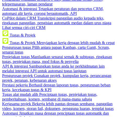
telepemasaran, laman pendarat
Automasi & integrasi
Tetapkan peraturan dan pencetus CRM,
automasi alir kerja, corong berautomatik, API
CoPilot dalam CRM
Transkripsi panggilan audio kepada teks,
ringkasan panggilan, pengisian automatik medan dalam urus niaga
Lihat semua ciri-ciri CRM
Tugas & Projek
Tugas & Projek
Menyiapkan kerja dengan lebih mudah & cepat
Pengurusan tugas
Pilih antara papan Kanban, carta Gantt, Scrum,
senarai tugas
Penjejakan tugas
Manfaatkan senarai semak & subtugas, ringkasan
tugas, penjejakan masa, mod fokus & penyelia
API & integrasi
Sambungkan tugas anda ke perkhidmatan lain
melalui integrasi API untuk automasi tugas lanjutan
Pengurusan projek
Gunakan projek, kumpulan kerja, perancangan
projek, peranan, kebenaran akses
Prestasi pekerja
Berhasil dengan laporan tugas, pengurusan beban
kerja, kecekapan tugas & KPI
Tugas alat mudah alih
Penciptaan tugas, penjejakan tugas,
pemberitahuan, komen, sembang di mana-mana sahaja
Kerjasama projek
Bekerja lebih pantas dengan sembang, panggilan
video, komen, storan fail, dokumen, pengguna luaran, templat tugas
Automasi
Jimatkan masa dengan penciptaan tugas automatik dan