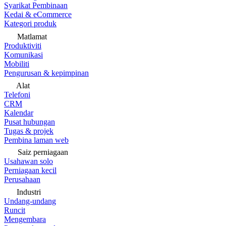
Syarikat Pembinaan
Kedai & eCommerce
Kategori produk
Matlamat
Produktiviti
Komunikasi
Mobiliti
Pengurusan & kepimpinan
Alat
Telefoni
CRM
Kalendar
Pusat hubungan
Tugas & projek
Pembina laman web
Saiz perniagaan
Usahawan solo
Perniagaan kecil
Perusahaan
Industri
Undang-undang
Runcit
Mengembara