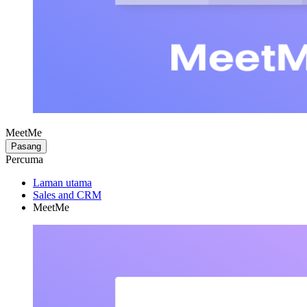
MeetMe
Pasang
Percuma
Laman utama
Sales and CRM
MeetMe