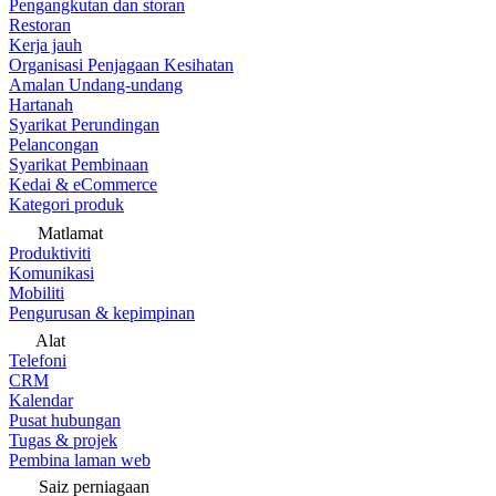
Pengangkutan dan storan
Restoran
Kerja jauh
Organisasi Penjagaan Kesihatan
Amalan Undang-undang
Hartanah
Syarikat Perundingan
Pelancongan
Syarikat Pembinaan
Kedai & eCommerce
Kategori produk
Matlamat
Produktiviti
Komunikasi
Mobiliti
Pengurusan & kepimpinan
Alat
Telefoni
CRM
Kalendar
Pusat hubungan
Tugas & projek
Pembina laman web
Saiz perniagaan