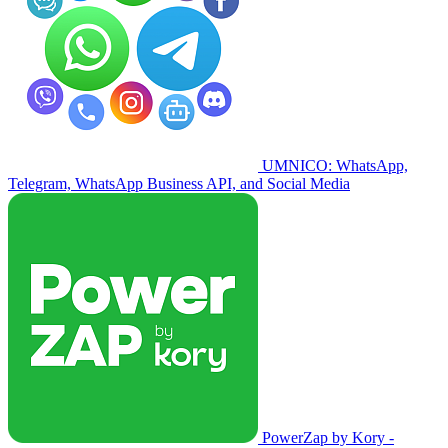
UMNICO: WhatsApp,
Telegram, WhatsApp Business API, and Social Media
PowerZap by Kory -