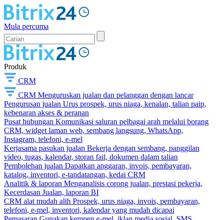
Mula percuma
Produk
CRM
CRM
Menguruskan jualan dan pelanggan dengan lancar
Pengurusan jualan
Urus prospek, urus niaga, kenalan, talian paip,
kebenaran akses & peranan
Pusat hubungan
Komunikasi saluran pelbagai arah melalui borang
CRM, widget laman web, sembang langsung, WhatsApp,
Instagram, telefoni, e-mel
Kerjasama pasukan jualan
Bekerja dengan sembang, panggilan
video, tugas, kalendar, storan fail, dokumen dalam talian
Pembolehan jualan
Dapatkan anggaran, invois, pembayaran,
katalog, inventori, e-tandatangan, kedai CRM
Analitik & laporan
Menganalisis corong jualan, prestasi pekerja,
Kecerdasan Jualan, laporan BI
CRM alat mudah alih
Prospek, urus niaga, invois, pembayaran,
telefoni, e-mel, inventori, kalendar yang mudah dicapai
Pemasaran
Gunakan kempen e-mel, iklan media sosial, SMS,