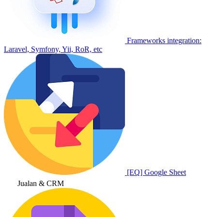
Frameworks integration:
Laravel, Symfony, Yii, RoR, etc
[EQ] Google Sheet
Jualan & CRM