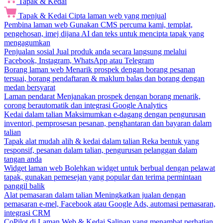
Tapak & Kedai
Tapak & Kedai
Cipta laman web yang menjual
Pembina laman web
Gunakan CMS percuma kami, templat,
pengehosan, imej dijana AI dan teks untuk mencipta tapak yang
mengagumkan
Penjualan sosial
Jual produk anda secara langsung melalui
Facebook, Instagram, WhatsApp atau Telegram
Borang laman web
Menarik prospek dengan borang pesanan
tersuai, borang pendaftaran & maklum balas dan borang dengan
medan bersyarat
Laman pendarat
Menjanakan prospek dengan borang menarik,
corong berautomatik dan integrasi Google Analytics
Kedai dalam talian
Maksimumkan e-dagang dengan pengurusan
inventori, pemprosesan pesanan, penghantaran dan bayaran dalam
talian
Tapak alat mudah alih & kedai dalam talian
Reka bentuk yang
responsif, pesanan dalam talian, pengurusan pelanggan dalam
tangan anda
Widget laman web
Bolehkan widget untuk berbual dengan pelawat
tapak, gunakan pemesejan yang popular dan terima permintaan
panggil balik
Alat pemasaran dalam talian
Meningkatkan jualan dengan
pemasaran e-mel, Facebook atau Google Ads, automasi pemasaran,
integrasi CRM
CoPilot di Laman Web & Kedai
Salinan yang menambat perhatian