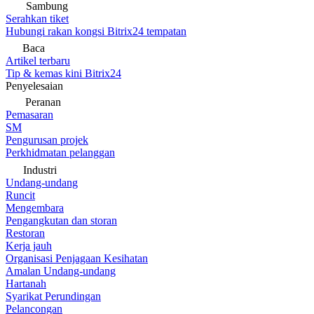
Sambung
Serahkan tiket
Hubungi rakan kongsi Bitrix24 tempatan
Baca
Artikel terbaru
Tip & kemas kini Bitrix24
Penyelesaian
Peranan
Pemasaran
SM
Pengurusan projek
Perkhidmatan pelanggan
Industri
Undang-undang
Runcit
Mengembara
Pengangkutan dan storan
Restoran
Kerja jauh
Organisasi Penjagaan Kesihatan
Amalan Undang-undang
Hartanah
Syarikat Perundingan
Pelancongan