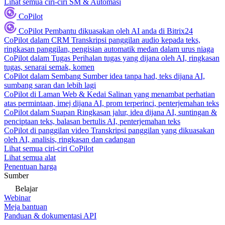
Lihat semua ciri-ciri SM & Automasi
CoPilot
CoPilot
Pembantu dikuasakan oleh AI anda di Bitrix24
CoPilot dalam CRM
Transkripsi panggilan audio kepada teks,
ringkasan panggilan, pengisian automatik medan dalam urus niaga
CoPilot dalam Tugas
Perihalan tugas yang dijana oleh AI, ringkasan
tugas, senarai semak, komen
CoPilot dalam Sembang
Sumber idea tanpa had, teks dijana AI,
sumbang saran dan lebih lagi
CoPilot di Laman Web & Kedai
Salinan yang menambat perhatian
atas permintaan, imej dijana AI, prom terperinci, penterjemahan teks
CoPilot dalam Suapan
Ringkasan jalur, idea dijana AI, suntingan &
penciptaan teks, balasan bertulis AI, penterjemahan teks
CoPilot di panggilan video
Transkripsi panggilan yang dikuasakan
oleh AI, analisis, ringkasan dan cadangan
Lihat semua ciri-ciri CoPilot
Lihat semua alat
Penentuan harga
Sumber
Belajar
Webinar
Meja bantuan
Panduan & dokumentasi API