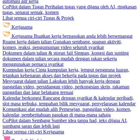
automasi alir kerja
CoPilot dalam Tugas
Perihalan tugas yang dijana oleh AI, ringkasan
tugas, senarai semak, komen
Lihat semua ciri-ciri Tugas & Projek
Kerjasama
Kerjasama
Buatkan kerja berpasukan anda lebih bersemangat
Ruang kerja dalam talian
Gunakan sembang, suapan aktiviti,
komen, reaksi, pengumuman video seluruh syarikat
Dokumen dalam talian & storan fail
Simpan, kongsi dan sunting
dokumen dalam talian secara mudah dengan rakan sekerja
menggunakan pemacu syarikat
Kumpulan kerja
Cipta kumpulan kerja, jemput pengguna luaran,
tetapkan kebenaran akses dan bekerja pada tugas dan projek
Mesyuarat dalam talian
Lakukan lebih banyak kerja dengan
panggilan video, persidangan video, perkongsian skrin, rakaman
panggilan dan latar belakang tersuai
Kalendar berkongsi
Rancang dengan syarikat & kalendar peribadi,
slot masa terbuka, tempahan bilik mesyuarat, penyelarasan kalendar
Komunikasi alat mudah alih
Pemesejan, panggilan video, komen,
kalendar, pemberitahuan pasukan di mana-mana sahaja
CoPilot dalam Sembang
Sumber idea tanpa had, teks dijana AI,
sumbang saran dan lebih lagi
Lihat semua ciri-ciri Kerjasama