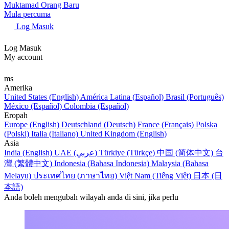
Muktamad Orang Baru
Mula percuma
Log Masuk
Log Masuk
My account
ms
Amerika
United States (English)
América Latina (Español)
Brasil (Português)
México (Español)
Colombia (Español)
Eropah
Europe (English)
Deutschland (Deutsch)
France (Français)
Polska
(Polski)
Italia (Italiano)
United Kingdom (English)
Asia
India (English)
UAE (عربي)
Türkiye (Türkçe)
中国 (简体中文)
台
灣 (繁體中文)
Indonesia (Bahasa Indonesia)
Malaysia (Bahasa
Melayu)
ประเทศไทย (ภาษาไทย)
Việt Nam (Tiếng Việt)
日本 (日
本語)
Anda boleh mengubah wilayah anda di sini, jika perlu