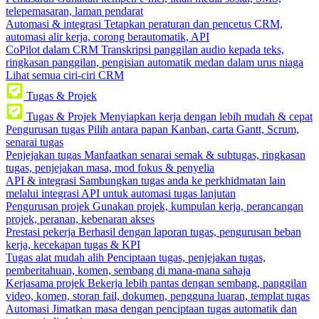
telepemasaran, laman pendarat
Automasi & integrasi
Tetapkan peraturan dan pencetus CRM,
automasi alir kerja, corong berautomatik, API
CoPilot dalam CRM
Transkripsi panggilan audio kepada teks,
ringkasan panggilan, pengisian automatik medan dalam urus niaga
Lihat semua ciri-ciri CRM
Tugas & Projek
Tugas & Projek
Menyiapkan kerja dengan lebih mudah & cepat
Pengurusan tugas
Pilih antara papan Kanban, carta Gantt, Scrum,
senarai tugas
Penjejakan tugas
Manfaatkan senarai semak & subtugas, ringkasan
tugas, penjejakan masa, mod fokus & penyelia
API & integrasi
Sambungkan tugas anda ke perkhidmatan lain
melalui integrasi API untuk automasi tugas lanjutan
Pengurusan projek
Gunakan projek, kumpulan kerja, perancangan
projek, peranan, kebenaran akses
Prestasi pekerja
Berhasil dengan laporan tugas, pengurusan beban
kerja, kecekapan tugas & KPI
Tugas alat mudah alih
Penciptaan tugas, penjejakan tugas,
pemberitahuan, komen, sembang di mana-mana sahaja
Kerjasama projek
Bekerja lebih pantas dengan sembang, panggilan
video, komen, storan fail, dokumen, pengguna luaran, templat tugas
Automasi
Jimatkan masa dengan penciptaan tugas automatik dan