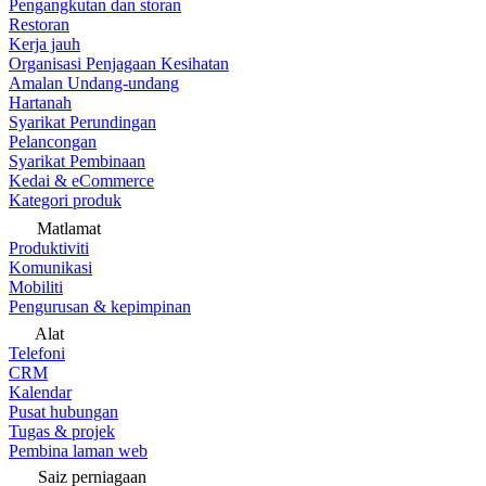
Pengangkutan dan storan
Restoran
Kerja jauh
Organisasi Penjagaan Kesihatan
Amalan Undang-undang
Hartanah
Syarikat Perundingan
Pelancongan
Syarikat Pembinaan
Kedai & eCommerce
Kategori produk
Matlamat
Produktiviti
Komunikasi
Mobiliti
Pengurusan & kepimpinan
Alat
Telefoni
CRM
Kalendar
Pusat hubungan
Tugas & projek
Pembina laman web
Saiz perniagaan