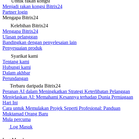
Untuk rakan kongsi
Menjadi rakan kongsi Bitrix24
Partner login
Mengapa Bitrix24
Kelebihan Bitrix24
Mengapa Bitrix24
Ulasan pelanggan
Bandingkan dengan penyelesaian lain
Penyesuaian produk
Syarikat kami
Tentang kami
Hubungi kami
Dalam akhbar
Perundangan
Terbaru daripada Bitrix24
Peranan AI dalam Meningkatkan Strategi Keterlibatan Pelanggan
Menjelaskan AI: Memahami Kesannya terhadap Dunia Perniagaan
Hari Ini
Cara untuk Memulakan Projek Seperti Profesional: Panduan
Muktamad Orang Baru
Mula percuma
Log Masuk