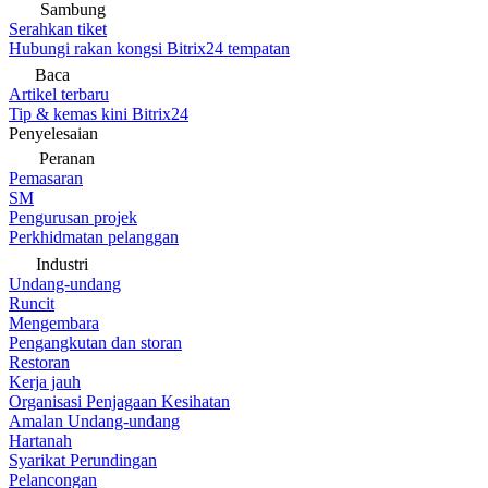
Sambung
Serahkan tiket
Hubungi rakan kongsi Bitrix24 tempatan
Baca
Artikel terbaru
Tip & kemas kini Bitrix24
Penyelesaian
Peranan
Pemasaran
SM
Pengurusan projek
Perkhidmatan pelanggan
Industri
Undang-undang
Runcit
Mengembara
Pengangkutan dan storan
Restoran
Kerja jauh
Organisasi Penjagaan Kesihatan
Amalan Undang-undang
Hartanah
Syarikat Perundingan
Pelancongan