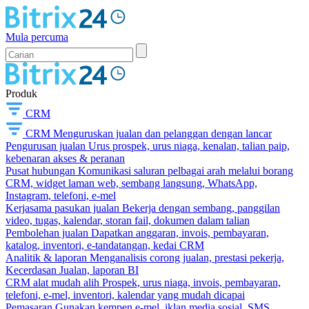
Mula percuma
Produk
CRM
CRM
Menguruskan jualan dan pelanggan dengan lancar
Pengurusan jualan
Urus prospek, urus niaga, kenalan, talian paip,
kebenaran akses & peranan
Pusat hubungan
Komunikasi saluran pelbagai arah melalui borang
CRM, widget laman web, sembang langsung, WhatsApp,
Instagram, telefoni, e-mel
Kerjasama pasukan jualan
Bekerja dengan sembang, panggilan
video, tugas, kalendar, storan fail, dokumen dalam talian
Pembolehan jualan
Dapatkan anggaran, invois, pembayaran,
katalog, inventori, e-tandatangan, kedai CRM
Analitik & laporan
Menganalisis corong jualan, prestasi pekerja,
Kecerdasan Jualan, laporan BI
CRM alat mudah alih
Prospek, urus niaga, invois, pembayaran,
telefoni, e-mel, inventori, kalendar yang mudah dicapai
Pemasaran
Gunakan kempen e-mel, iklan media sosial, SMS,