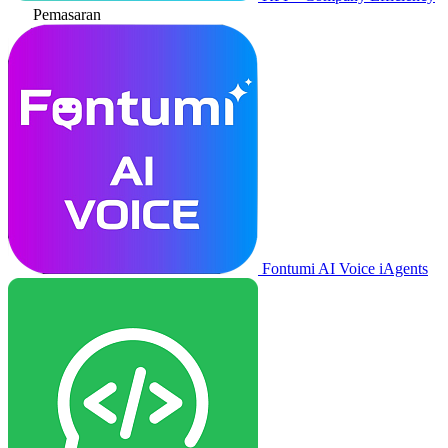
Pemasaran
Fontumi AI Voice iAgents