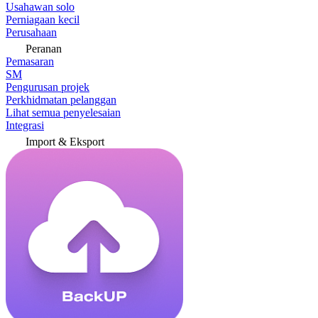
Usahawan solo
Perniagaan kecil
Perusahaan
Peranan
Pemasaran
SM
Pengurusan projek
Perkhidmatan pelanggan
Lihat semua penyelesaian
Integrasi
Import & Eksport