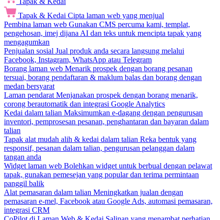
Tapak & Kedai
Tapak & Kedai
Cipta laman web yang menjual
Pembina laman web
Gunakan CMS percuma kami, templat,
pengehosan, imej dijana AI dan teks untuk mencipta tapak yang
mengagumkan
Penjualan sosial
Jual produk anda secara langsung melalui
Facebook, Instagram, WhatsApp atau Telegram
Borang laman web
Menarik prospek dengan borang pesanan
tersuai, borang pendaftaran & maklum balas dan borang dengan
medan bersyarat
Laman pendarat
Menjanakan prospek dengan borang menarik,
corong berautomatik dan integrasi Google Analytics
Kedai dalam talian
Maksimumkan e-dagang dengan pengurusan
inventori, pemprosesan pesanan, penghantaran dan bayaran dalam
talian
Tapak alat mudah alih & kedai dalam talian
Reka bentuk yang
responsif, pesanan dalam talian, pengurusan pelanggan dalam
tangan anda
Widget laman web
Bolehkan widget untuk berbual dengan pelawat
tapak, gunakan pemesejan yang popular dan terima permintaan
panggil balik
Alat pemasaran dalam talian
Meningkatkan jualan dengan
pemasaran e-mel, Facebook atau Google Ads, automasi pemasaran,
integrasi CRM
CoPilot di Laman Web & Kedai
Salinan yang menambat perhatian