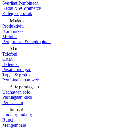
Syarikat Pembinaan
Kedai & eCommerce
Kategori produk
Matlamat
Produktiviti
Komunikasi
Mobiliti
Pengurusan & kepimpinan
Alat
Telefoni
CRM
Kalendar
Pusat hubungan
Tugas & projek
Pembina laman web
Saiz perniagaan
Usahawan solo
Perniagaan kecil
Perusahaan
Industri
Undang-undang
Runcit
Mengembara