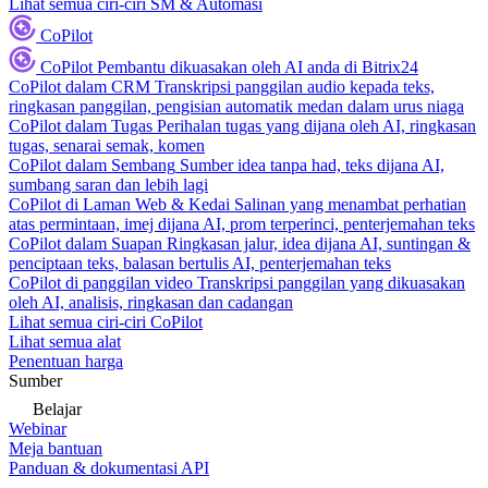
Lihat semua ciri-ciri SM & Automasi
CoPilot
CoPilot
Pembantu dikuasakan oleh AI anda di Bitrix24
CoPilot dalam CRM
Transkripsi panggilan audio kepada teks,
ringkasan panggilan, pengisian automatik medan dalam urus niaga
CoPilot dalam Tugas
Perihalan tugas yang dijana oleh AI, ringkasan
tugas, senarai semak, komen
CoPilot dalam Sembang
Sumber idea tanpa had, teks dijana AI,
sumbang saran dan lebih lagi
CoPilot di Laman Web & Kedai
Salinan yang menambat perhatian
atas permintaan, imej dijana AI, prom terperinci, penterjemahan teks
CoPilot dalam Suapan
Ringkasan jalur, idea dijana AI, suntingan &
penciptaan teks, balasan bertulis AI, penterjemahan teks
CoPilot di panggilan video
Transkripsi panggilan yang dikuasakan
oleh AI, analisis, ringkasan dan cadangan
Lihat semua ciri-ciri CoPilot
Lihat semua alat
Penentuan harga
Sumber
Belajar
Webinar
Meja bantuan
Panduan & dokumentasi API