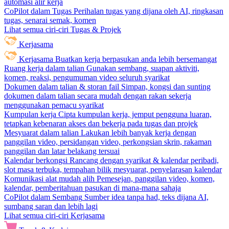
automasi alir kerja
CoPilot dalam Tugas
Perihalan tugas yang dijana oleh AI, ringkasan
tugas, senarai semak, komen
Lihat semua ciri-ciri Tugas & Projek
Kerjasama
Kerjasama
Buatkan kerja berpasukan anda lebih bersemangat
Ruang kerja dalam talian
Gunakan sembang, suapan aktiviti,
komen, reaksi, pengumuman video seluruh syarikat
Dokumen dalam talian & storan fail
Simpan, kongsi dan sunting
dokumen dalam talian secara mudah dengan rakan sekerja
menggunakan pemacu syarikat
Kumpulan kerja
Cipta kumpulan kerja, jemput pengguna luaran,
tetapkan kebenaran akses dan bekerja pada tugas dan projek
Mesyuarat dalam talian
Lakukan lebih banyak kerja dengan
panggilan video, persidangan video, perkongsian skrin, rakaman
panggilan dan latar belakang tersuai
Kalendar berkongsi
Rancang dengan syarikat & kalendar peribadi,
slot masa terbuka, tempahan bilik mesyuarat, penyelarasan kalendar
Komunikasi alat mudah alih
Pemesejan, panggilan video, komen,
kalendar, pemberitahuan pasukan di mana-mana sahaja
CoPilot dalam Sembang
Sumber idea tanpa had, teks dijana AI,
sumbang saran dan lebih lagi
Lihat semua ciri-ciri Kerjasama