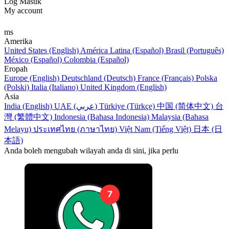
Log Masuk
My account
ms
Amerika
United States (English)
América Latina (Español)
Brasil (Português)
México (Español)
Colombia (Español)
Eropah
Europe (English)
Deutschland (Deutsch)
France (Français)
Polska
(Polski)
Italia (Italiano)
United Kingdom (English)
Asia
India (English)
UAE (عربي)
Türkiye (Türkçe)
中国 (简体中文)
台
灣 (繁體中文)
Indonesia (Bahasa Indonesia)
Malaysia (Bahasa
Melayu)
ประเทศไทย (ภาษาไทย)
Việt Nam (Tiếng Việt)
日本 (日
本語)
Anda boleh mengubah wilayah anda di sini, jika perlu