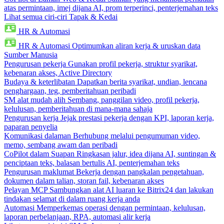
atas permintaan, imej dijana AI, prom terperinci, penterjemahan teks
Lihat semua ciri-ciri Tapak & Kedai
HR & Automasi
HR & Automasi
Optimumkan aliran kerja & uruskan data
Sumber Manusia
Pengurusan pekerja
Gunakan profil pekerja, struktur syarikat,
kebenaran akses, Active Directory
Budaya & keterlibatan
Dapatkan berita syarikat, undian, lencana
penghargaan, teg, pemberitahuan peribadi
SM alat mudah alih
Sembang, panggilan video, profil pekerja,
kelulusan, pemberitahuan di mana-mana sahaja
Pengurusan kerja
Jejak prestasi pekerja dengan KPI, laporan kerja,
paparan penyelia
Komunikasi dalaman
Berhubung melalui pengumuman video,
memo, sembang awam dan peribadi
CoPilot dalam Suapan
Ringkasan jalur, idea dijana AI, suntingan &
penciptaan teks, balasan bertulis AI, penterjemahan teks
Pengurusan maklumat
Bekerja dengan pangkalan pengetahuan,
dokumen dalam talian, storan fail, kebenaran akses
Pelayan MCP
Sambungkan alat AI luaran ke Bitrix24 dan lakukan
tindakan selamat di dalam ruang kerja anda
Automasi
Memperkemas operasi dengan permintaan, kelulusan,
laporan perbelanjaan, RPA, automasi alir kerja