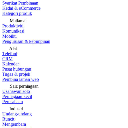
Syarikat Pembinaan
Kedai & eCommerce
Kategori produk
Matlamat
Produktiviti
Komunikasi
Mobiliti
Pengurusan & kepimpinan
Alat
Telefoni
CRM
Kalendar
Pusat hubungan
Tugas & projek
Pembina laman web
Saiz perniagaan
Usahawan solo
Perniagaan kecil
Perusahaan
Industri
Undang-undang
Runcit
Mengembara