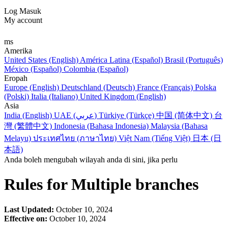
Log Masuk
My account
ms
Amerika
United States (English)
América Latina (Español)
Brasil (Português)
México (Español)
Colombia (Español)
Eropah
Europe (English)
Deutschland (Deutsch)
France (Français)
Polska
(Polski)
Italia (Italiano)
United Kingdom (English)
Asia
India (English)
UAE (عربي)
Türkiye (Türkçe)
中国 (简体中文)
台
灣 (繁體中文)
Indonesia (Bahasa Indonesia)
Malaysia (Bahasa
Melayu)
ประเทศไทย (ภาษาไทย)
Việt Nam (Tiếng Việt)
日本 (日
本語)
Anda boleh mengubah wilayah anda di sini, jika perlu
Rules for Multiple branches
Last Updated:
October 10, 2024
Effective on:
October 10, 2024