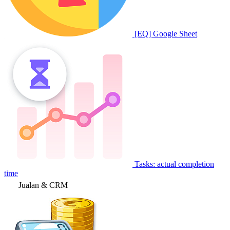
[EQ] Google Sheet
Tasks: actual completion
time
Jualan & CRM