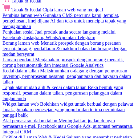
Tapak & Kedai
Tapak & Kedai
Cipta laman web yang menjual
Pembina laman web
Gunakan CMS percuma kami, templat,
pengehosan, imej dijana AI dan teks untuk mencipta tapak yang
mengagumkan
Penjualan sosial
Jual produk anda secara langsung melalui
Facebook, Instagram, WhatsApp atau Telegram
Borang laman web
Menarik prospek dengan borang pesanan
tersuai, borang pendaftaran & maklum balas dan borang dengan
medan bersyarat
Laman pendarat
Menjanakan prospek dengan borang menarik,
corong berautomatik dan integrasi Google Analytics
Kedai dalam talian
Maksimumkan e-dagang dengan pengurusan
inventori, pemprosesan pesanan, penghantaran dan bayaran dalam
talian
Tapak alat mudah alih & kedai dalam talian
Reka bentuk yang
responsif, pesanan dalam talian, pengurusan pelanggan dalam
tangan anda
Widget laman web
Bolehkan widget untuk berbual dengan pelawat
tapak, gunakan pemesejan yang popular dan terima permintaan
panggil balik
Alat pemasaran dalam talian
Meningkatkan jualan dengan
pemasaran e-mel, Facebook atau Google Ads, automasi pemasaran,
integrasi CRM
CoPilot di Laman Web & Kedai
Salinan yang menambat perhatian