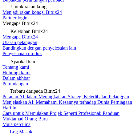
Untuk rakan kongsi
Menjadi rakan kongsi Bitrix24
Partner login
Mengapa Bitrix24
Kelebihan Bitrix24
Mengapa Bitrix24
Ulasan pelanggan
Bandingkan dengan penyelesaian lain
Penyesuaian produk
Syarikat kami
Tentang kami
Hubungi kami
Dalam akhbar
Perundangan
Terbaru daripada Bitrix24
Peranan AI dalam Meningkatkan Strategi Keterlibatan Pelanggan
Menjelaskan AI: Memahami Kesannya terhadap Dunia Perniagaan
Hari Ini
Cara untuk Memulakan Projek Seperti Profesional: Panduan
Muktamad Orang Baru
Mula percuma
Log Masuk