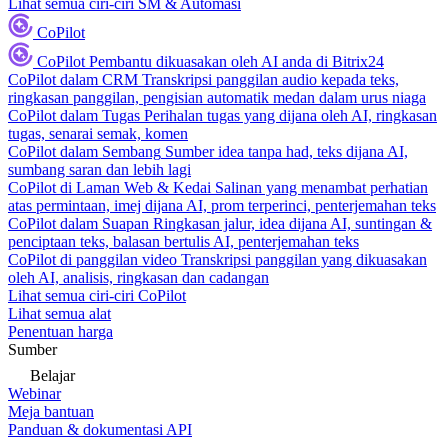
Lihat semua ciri-ciri SM & Automasi
CoPilot
CoPilot
Pembantu dikuasakan oleh AI anda di Bitrix24
CoPilot dalam CRM
Transkripsi panggilan audio kepada teks,
ringkasan panggilan, pengisian automatik medan dalam urus niaga
CoPilot dalam Tugas
Perihalan tugas yang dijana oleh AI, ringkasan
tugas, senarai semak, komen
CoPilot dalam Sembang
Sumber idea tanpa had, teks dijana AI,
sumbang saran dan lebih lagi
CoPilot di Laman Web & Kedai
Salinan yang menambat perhatian
atas permintaan, imej dijana AI, prom terperinci, penterjemahan teks
CoPilot dalam Suapan
Ringkasan jalur, idea dijana AI, suntingan &
penciptaan teks, balasan bertulis AI, penterjemahan teks
CoPilot di panggilan video
Transkripsi panggilan yang dikuasakan
oleh AI, analisis, ringkasan dan cadangan
Lihat semua ciri-ciri CoPilot
Lihat semua alat
Penentuan harga
Sumber
Belajar
Webinar
Meja bantuan
Panduan & dokumentasi API