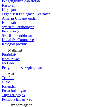
Pengangkutan dan storan
Restoran
Kerja jauh
Organisasi Penjagaan Kesihatan
Amalan Undang-undang
Hartanah
Syarikat Perundingan
Pelancongan
Syarikat Pembinaan
Kedai & eCommerce
Kategori produk
Matlamat
Produktiviti
Komunikasi
Mobiliti
Pengurusan & kepimpinan
Alat
Telefoni
CRM
Kalendar
Pusat hubungan
Tugas & projek
Pembina laman web
Saiz perniagaan