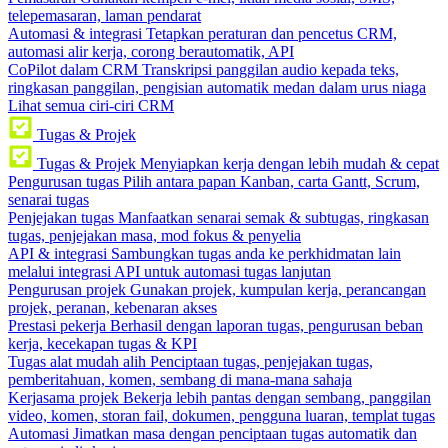
telepemasaran, laman pendarat
Automasi & integrasi
Tetapkan peraturan dan pencetus CRM,
automasi alir kerja, corong berautomatik, API
CoPilot dalam CRM
Transkripsi panggilan audio kepada teks,
ringkasan panggilan, pengisian automatik medan dalam urus niaga
Lihat semua ciri-ciri CRM
Tugas & Projek
Tugas & Projek
Menyiapkan kerja dengan lebih mudah & cepat
Pengurusan tugas
Pilih antara papan Kanban, carta Gantt, Scrum,
senarai tugas
Penjejakan tugas
Manfaatkan senarai semak & subtugas, ringkasan
tugas, penjejakan masa, mod fokus & penyelia
API & integrasi
Sambungkan tugas anda ke perkhidmatan lain
melalui integrasi API untuk automasi tugas lanjutan
Pengurusan projek
Gunakan projek, kumpulan kerja, perancangan
projek, peranan, kebenaran akses
Prestasi pekerja
Berhasil dengan laporan tugas, pengurusan beban
kerja, kecekapan tugas & KPI
Tugas alat mudah alih
Penciptaan tugas, penjejakan tugas,
pemberitahuan, komen, sembang di mana-mana sahaja
Kerjasama projek
Bekerja lebih pantas dengan sembang, panggilan
video, komen, storan fail, dokumen, pengguna luaran, templat tugas
Automasi
Jimatkan masa dengan penciptaan tugas automatik dan