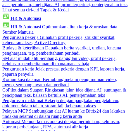
atas permintaan, imej dijana AI, prom terperinci, penterjemahan teks
Lihat semua ciri-ciri Tapak & Kedai
HR & Automasi
HR & Automasi
Optimumkan aliran kerja & uruskan data
Sumber Manusia
Pengurusan pekerja
Gunakan profil pekerja, struktur syarikat,
kebenaran akses, Active Directory
Budaya & keterlibatan
Dapatkan berita syarikat, undian, lencana
penghargaan, teg, pemberitahuan peribadi
SM alat mudah alih
Sembang, panggilan video, profil pekerja,
kelulusan, pemberitahuan di mana-mana sahaja
Pengurusan kerja
Jejak prestasi pekerja dengan KPI, laporan kerja,
paparan penyelia
Komunikasi dalaman
Berhubung melalui pengumuman video,
memo, sembang awam dan peribadi
CoPilot dalam Suapan
Ringkasan jalur, idea dijana AI, suntingan &
penciptaan teks, balasan bertulis AI, penterjemahan teks
Pengurusan maklumat
Bekerja dengan pangkalan pengetahuan,
dokumen dalam talian, storan fail, kebenaran akses
Pelayan MCP
Sambungkan alat AI luaran ke Bitrix24 dan lakukan
tindakan selamat di dalam ruang kerja anda
Automasi
Memperkemas operasi dengan permintaan, kelulusan,
laporan perbelanjaan, RPA, automasi alir kerja