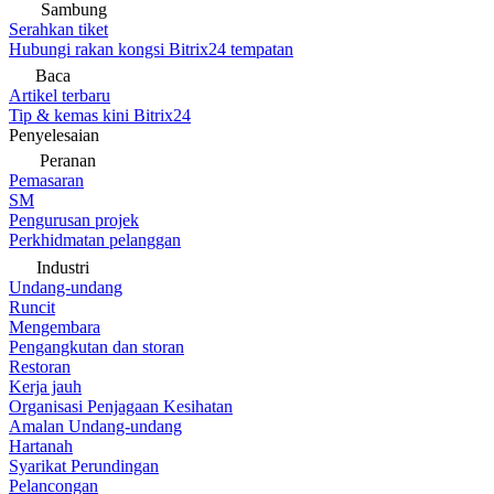
Sambung
Serahkan tiket
Hubungi rakan kongsi Bitrix24 tempatan
Baca
Artikel terbaru
Tip & kemas kini Bitrix24
Penyelesaian
Peranan
Pemasaran
SM
Pengurusan projek
Perkhidmatan pelanggan
Industri
Undang-undang
Runcit
Mengembara
Pengangkutan dan storan
Restoran
Kerja jauh
Organisasi Penjagaan Kesihatan
Amalan Undang-undang
Hartanah
Syarikat Perundingan
Pelancongan