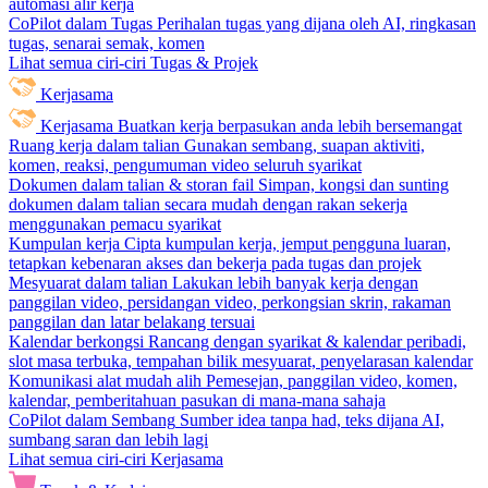
automasi alir kerja
CoPilot dalam Tugas
Perihalan tugas yang dijana oleh AI, ringkasan
tugas, senarai semak, komen
Lihat semua ciri-ciri Tugas & Projek
Kerjasama
Kerjasama
Buatkan kerja berpasukan anda lebih bersemangat
Ruang kerja dalam talian
Gunakan sembang, suapan aktiviti,
komen, reaksi, pengumuman video seluruh syarikat
Dokumen dalam talian & storan fail
Simpan, kongsi dan sunting
dokumen dalam talian secara mudah dengan rakan sekerja
menggunakan pemacu syarikat
Kumpulan kerja
Cipta kumpulan kerja, jemput pengguna luaran,
tetapkan kebenaran akses dan bekerja pada tugas dan projek
Mesyuarat dalam talian
Lakukan lebih banyak kerja dengan
panggilan video, persidangan video, perkongsian skrin, rakaman
panggilan dan latar belakang tersuai
Kalendar berkongsi
Rancang dengan syarikat & kalendar peribadi,
slot masa terbuka, tempahan bilik mesyuarat, penyelarasan kalendar
Komunikasi alat mudah alih
Pemesejan, panggilan video, komen,
kalendar, pemberitahuan pasukan di mana-mana sahaja
CoPilot dalam Sembang
Sumber idea tanpa had, teks dijana AI,
sumbang saran dan lebih lagi
Lihat semua ciri-ciri Kerjasama