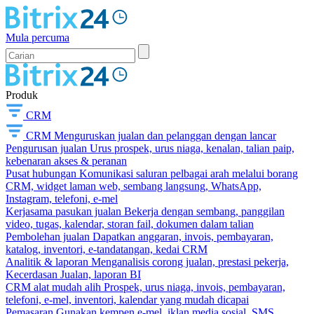
Mula percuma
Produk
CRM
CRM
Menguruskan jualan dan pelanggan dengan lancar
Pengurusan jualan
Urus prospek, urus niaga, kenalan, talian paip,
kebenaran akses & peranan
Pusat hubungan
Komunikasi saluran pelbagai arah melalui borang
CRM, widget laman web, sembang langsung, WhatsApp,
Instagram, telefoni, e-mel
Kerjasama pasukan jualan
Bekerja dengan sembang, panggilan
video, tugas, kalendar, storan fail, dokumen dalam talian
Pembolehan jualan
Dapatkan anggaran, invois, pembayaran,
katalog, inventori, e-tandatangan, kedai CRM
Analitik & laporan
Menganalisis corong jualan, prestasi pekerja,
Kecerdasan Jualan, laporan BI
CRM alat mudah alih
Prospek, urus niaga, invois, pembayaran,
telefoni, e-mel, inventori, kalendar yang mudah dicapai
Pemasaran
Gunakan kempen e-mel, iklan media sosial, SMS,