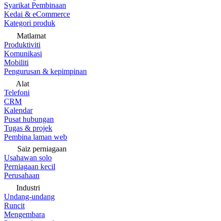
Syarikat Pembinaan
Kedai & eCommerce
Kategori produk
Matlamat
Produktiviti
Komunikasi
Mobiliti
Pengurusan & kepimpinan
Alat
Telefoni
CRM
Kalendar
Pusat hubungan
Tugas & projek
Pembina laman web
Saiz perniagaan
Usahawan solo
Perniagaan kecil
Perusahaan
Industri
Undang-undang
Runcit
Mengembara