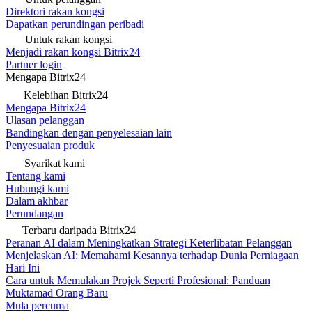
Direktori rakan kongsi
Dapatkan perundingan peribadi
Untuk rakan kongsi
Menjadi rakan kongsi Bitrix24
Partner login
Mengapa Bitrix24
Kelebihan Bitrix24
Mengapa Bitrix24
Ulasan pelanggan
Bandingkan dengan penyelesaian lain
Penyesuaian produk
Syarikat kami
Tentang kami
Hubungi kami
Dalam akhbar
Perundangan
Terbaru daripada Bitrix24
Peranan AI dalam Meningkatkan Strategi Keterlibatan Pelanggan
Menjelaskan AI: Memahami Kesannya terhadap Dunia Perniagaan
Hari Ini
Cara untuk Memulakan Projek Seperti Profesional: Panduan
Muktamad Orang Baru
Mula percuma