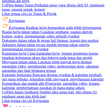
automasi alir kerja
CoPilot dalam Tugas
Perihalan tugas yang dijana oleh AI, ringkasan
tugas, senarai semak, komen
Lihat semua ciri-ciri Tugas & Projek
Kerjasama
Kerjasama
Buatkan kerja berpasukan anda lebih bersemangat
Ruang kerja dalam talian
Gunakan sembang, suapan aktiviti,
komen, reaksi, pengumuman video seluruh syarikat
Dokumen dalam talian & storan fail
Simpan, kongsi dan sunting
dokumen dalam talian secara mudah dengan rakan sekerja
menggunakan pemacu syarikat
Kumpulan kerja
Cipta kumpulan kerja, jemput pengguna luaran,
tetapkan kebenaran akses dan bekerja pada tugas dan projek
Mesyuarat dalam talian
Lakukan lebih banyak kerja dengan
panggilan video, persidangan video, perkongsian skrin, rakaman
panggilan dan latar belakang tersuai
Kalendar berkongsi
Rancang dengan syarikat & kalendar peribadi,
slot masa terbuka, tempahan bilik mesyuarat, penyelarasan kalendar
Komunikasi alat mudah alih
Pemesejan, panggilan video, komen,
kalendar, pemberitahuan pasukan di mana-mana sahaja
CoPilot dalam Sembang
Sumber idea tanpa had, teks dijana AI,
sumbang saran dan lebih lagi
Lihat semua ciri-ciri Kerjasama