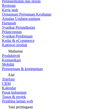
Pengangkutan dan storan
Restoran
Kerja jauh
Organisasi Penjagaan Kesihatan
Amalan Undang-undang
Hartanah
Syarikat Perundingan
Pelancongan
Syarikat Pembinaan
Kedai & eCommerce
Kategori produk
Matlamat
Produktiviti
Komunikasi
Mobiliti
Pengurusan & kepimpinan
Alat
Telefoni
CRM
Kalendar
Pusat hubungan
Tugas & projek
Pembina laman web
Saiz perniagaan