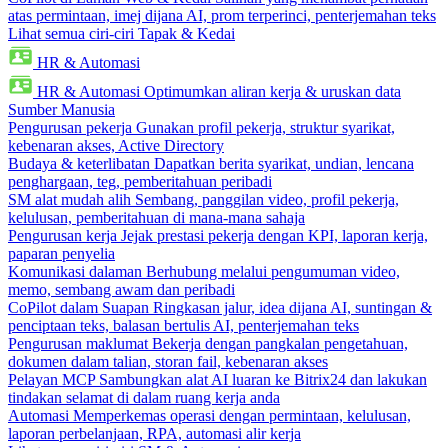
atas permintaan, imej dijana AI, prom terperinci, penterjemahan teks
Lihat semua ciri-ciri Tapak & Kedai
HR & Automasi
HR & Automasi
Optimumkan aliran kerja & uruskan data
Sumber Manusia
Pengurusan pekerja
Gunakan profil pekerja, struktur syarikat,
kebenaran akses, Active Directory
Budaya & keterlibatan
Dapatkan berita syarikat, undian, lencana
penghargaan, teg, pemberitahuan peribadi
SM alat mudah alih
Sembang, panggilan video, profil pekerja,
kelulusan, pemberitahuan di mana-mana sahaja
Pengurusan kerja
Jejak prestasi pekerja dengan KPI, laporan kerja,
paparan penyelia
Komunikasi dalaman
Berhubung melalui pengumuman video,
memo, sembang awam dan peribadi
CoPilot dalam Suapan
Ringkasan jalur, idea dijana AI, suntingan &
penciptaan teks, balasan bertulis AI, penterjemahan teks
Pengurusan maklumat
Bekerja dengan pangkalan pengetahuan,
dokumen dalam talian, storan fail, kebenaran akses
Pelayan MCP
Sambungkan alat AI luaran ke Bitrix24 dan lakukan
tindakan selamat di dalam ruang kerja anda
Automasi
Memperkemas operasi dengan permintaan, kelulusan,
laporan perbelanjaan, RPA, automasi alir kerja