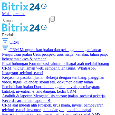
Mula percuma
Produk
CRM
CRM
Menguruskan jualan dan pelanggan dengan lancar
Pengurusan jualan
Urus prospek, urus niaga, kenalan, talian paip,
kebenaran akses & peranan
Pusat hubungan
Komunikasi saluran pelbagai arah melalui borang
CRM, widget laman web, sembang langsung, WhatsApp,
Instagram, telefoni, e-mel
Kerjasama pasukan jualan
Bekerja dengan sembang, panggilan
video, tugas, kalendar, storan fail, dokumen dalam talian
Pembolehan jualan
Dapatkan anggaran, invois, pembayaran,
katalog, inventori, e-tandatangan, kedai CRM
Analitik & laporan
Menganalisis corong jualan, prestasi pekerja,
Kecerdasan Jualan, laporan BI
CRM alat mudah alih
Prospek, urus niaga, invois, pembayaran,
telefoni, e-mel, inventori, kalendar yang mudah dicapai
Pemasaran
Gunakan kempen e-mel, iklan media sosial, SMS,