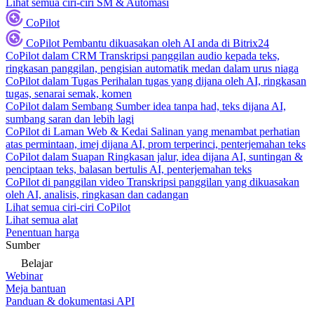
Lihat semua ciri-ciri SM & Automasi
CoPilot
CoPilot
Pembantu dikuasakan oleh AI anda di Bitrix24
CoPilot dalam CRM
Transkripsi panggilan audio kepada teks,
ringkasan panggilan, pengisian automatik medan dalam urus niaga
CoPilot dalam Tugas
Perihalan tugas yang dijana oleh AI, ringkasan
tugas, senarai semak, komen
CoPilot dalam Sembang
Sumber idea tanpa had, teks dijana AI,
sumbang saran dan lebih lagi
CoPilot di Laman Web & Kedai
Salinan yang menambat perhatian
atas permintaan, imej dijana AI, prom terperinci, penterjemahan teks
CoPilot dalam Suapan
Ringkasan jalur, idea dijana AI, suntingan &
penciptaan teks, balasan bertulis AI, penterjemahan teks
CoPilot di panggilan video
Transkripsi panggilan yang dikuasakan
oleh AI, analisis, ringkasan dan cadangan
Lihat semua ciri-ciri CoPilot
Lihat semua alat
Penentuan harga
Sumber
Belajar
Webinar
Meja bantuan
Panduan & dokumentasi API