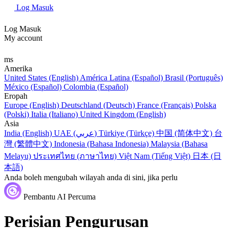
Log Masuk
Log Masuk
My account
ms
Amerika
United States (English)
América Latina (Español)
Brasil (Português)
México (Español)
Colombia (Español)
Eropah
Europe (English)
Deutschland (Deutsch)
France (Français)
Polska
(Polski)
Italia (Italiano)
United Kingdom (English)
Asia
India (English)
UAE (عربي)
Türkiye (Türkçe)
中国 (简体中文)
台
灣 (繁體中文)
Indonesia (Bahasa Indonesia)
Malaysia (Bahasa
Melayu)
ประเทศไทย (ภาษาไทย)
Việt Nam (Tiếng Việt)
日本 (日
本語)
Anda boleh mengubah wilayah anda di sini, jika perlu
Pembantu AI Percuma
Perisian Pengurusan