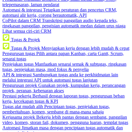
telepemasaran, laman pendarat
Automasi & integrasi
Tetapkan peraturan dan pencetus CRM,
automasi alir kerja, corong berautomatik, API
CoPilot dalam CRM
Transkripsi panggilan audio kepada teks,
ringkasan panggilan, pengisian automatik medan dalam urus niaga
Lihat semua ciri-ciri CRM
Tugas & Projek
Tugas & Projek
Menyiapkan kerja dengan lebih mudah & cepat
Pengurusan tugas
Pilih antara papan Kanban, carta Gantt, Scrum,
senarai tugas
Penjejakan tugas
Manfaatkan senarai semak & subtugas, ringkasan
tugas, penjejakan masa, mod fokus & penyelia
API & integrasi
Sambungkan tugas anda ke perkhidmatan lain
melalui integrasi API untuk automasi tugas lanjutan
Pengurusan projek
Gunakan projek, kumpulan kerja, perancangan
projek, peranan, kebenaran akses
Prestasi pekerja
Berhasil dengan laporan tugas, pengurusan beban
kerja, kecekapan tugas & KPI
Tugas alat mudah alih
Penciptaan tugas, penjejakan tugas,
pemberitahuan, komen, sembang di mana-mana sahaja
Kerjasama projek
Bekerja lebih pantas dengan sembang, panggilan
video, komen, storan fail, dokumen, pengguna luaran, templat tugas
Automasi
Jimatkan masa dengan penciptaan tugas automatik dan