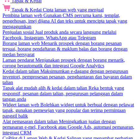
Tapak & Kedai
Tapak & Kedai
Cipta laman web yang menjual
Pembina laman web
Gunakan CMS percuma kami, templat,
pengehosan, imej dijana AI dan teks untuk mencipta tapak yang
mengagumkan
Penjualan sosial
Jual produk anda secara langsung melalui
Facebook, Instagram, WhatsApp atau Telegram
Borang laman web
Menarik prospek dengan borang pesanan
tersuai, borang pendaftaran & maklum balas dan borang dengan
medan bersyarat
Laman pendarat
Menjanakan prospek dengan borang menarik,
corong berautomatik dan integrasi Google Analytics
Kedai dalam talian
Maksimumkan e-dagang dengan pengurusan
inventori, pemprosesan pesanan, penghantaran dan bayaran dalam
talian
Tapak alat mudah alih & kedai dalam talian
Reka bentuk yang
responsif, pesanan dalam talian, pengurusan pelanggan dalam
tangan anda
Widget laman web
Bolehkan widget untuk berbual dengan pelawat
tapak, gunakan pemesejan yang popular dan terima permintaan
panggil balik
Alat pemasaran dalam talian
Meningkatkan jualan dengan
pemasaran e-mel, Facebook atau Google Ads, automasi pemasaran,
integrasi CRM
CoPilot di Laman Web & Kedai
Salinan yang menambat perhatian