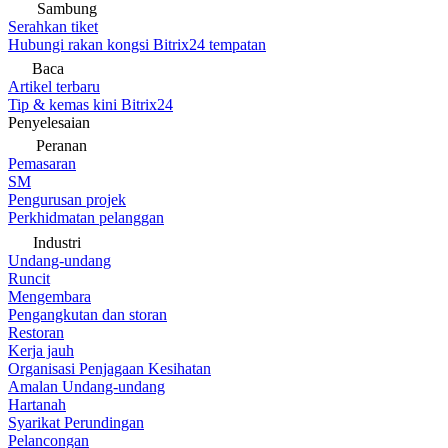
Sambung
Serahkan tiket
Hubungi rakan kongsi Bitrix24 tempatan
Baca
Artikel terbaru
Tip & kemas kini Bitrix24
Penyelesaian
Peranan
Pemasaran
SM
Pengurusan projek
Perkhidmatan pelanggan
Industri
Undang-undang
Runcit
Mengembara
Pengangkutan dan storan
Restoran
Kerja jauh
Organisasi Penjagaan Kesihatan
Amalan Undang-undang
Hartanah
Syarikat Perundingan
Pelancongan