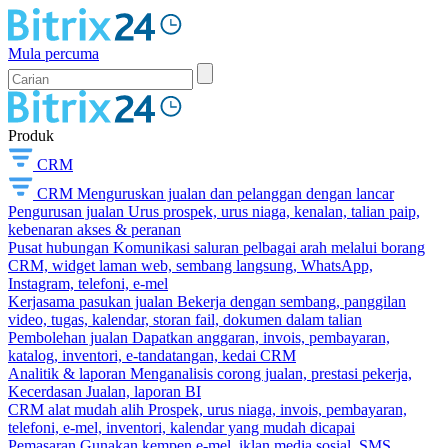
Mula percuma
Produk
CRM
CRM
Menguruskan jualan dan pelanggan dengan lancar
Pengurusan jualan
Urus prospek, urus niaga, kenalan, talian paip,
kebenaran akses & peranan
Pusat hubungan
Komunikasi saluran pelbagai arah melalui borang
CRM, widget laman web, sembang langsung, WhatsApp,
Instagram, telefoni, e-mel
Kerjasama pasukan jualan
Bekerja dengan sembang, panggilan
video, tugas, kalendar, storan fail, dokumen dalam talian
Pembolehan jualan
Dapatkan anggaran, invois, pembayaran,
katalog, inventori, e-tandatangan, kedai CRM
Analitik & laporan
Menganalisis corong jualan, prestasi pekerja,
Kecerdasan Jualan, laporan BI
CRM alat mudah alih
Prospek, urus niaga, invois, pembayaran,
telefoni, e-mel, inventori, kalendar yang mudah dicapai
Pemasaran
Gunakan kempen e-mel, iklan media sosial, SMS,