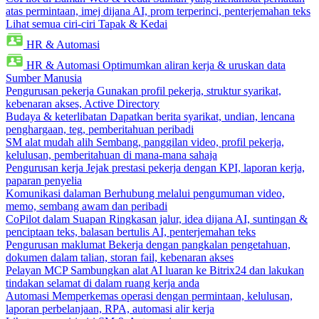
atas permintaan, imej dijana AI, prom terperinci, penterjemahan teks
Lihat semua ciri-ciri Tapak & Kedai
HR & Automasi
HR & Automasi
Optimumkan aliran kerja & uruskan data
Sumber Manusia
Pengurusan pekerja
Gunakan profil pekerja, struktur syarikat,
kebenaran akses, Active Directory
Budaya & keterlibatan
Dapatkan berita syarikat, undian, lencana
penghargaan, teg, pemberitahuan peribadi
SM alat mudah alih
Sembang, panggilan video, profil pekerja,
kelulusan, pemberitahuan di mana-mana sahaja
Pengurusan kerja
Jejak prestasi pekerja dengan KPI, laporan kerja,
paparan penyelia
Komunikasi dalaman
Berhubung melalui pengumuman video,
memo, sembang awam dan peribadi
CoPilot dalam Suapan
Ringkasan jalur, idea dijana AI, suntingan &
penciptaan teks, balasan bertulis AI, penterjemahan teks
Pengurusan maklumat
Bekerja dengan pangkalan pengetahuan,
dokumen dalam talian, storan fail, kebenaran akses
Pelayan MCP
Sambungkan alat AI luaran ke Bitrix24 dan lakukan
tindakan selamat di dalam ruang kerja anda
Automasi
Memperkemas operasi dengan permintaan, kelulusan,
laporan perbelanjaan, RPA, automasi alir kerja