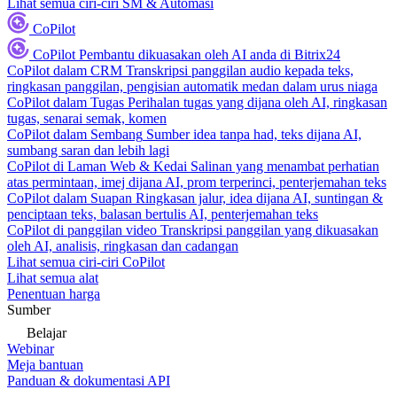
Lihat semua ciri-ciri SM & Automasi
CoPilot
CoPilot
Pembantu dikuasakan oleh AI anda di Bitrix24
CoPilot dalam CRM
Transkripsi panggilan audio kepada teks,
ringkasan panggilan, pengisian automatik medan dalam urus niaga
CoPilot dalam Tugas
Perihalan tugas yang dijana oleh AI, ringkasan
tugas, senarai semak, komen
CoPilot dalam Sembang
Sumber idea tanpa had, teks dijana AI,
sumbang saran dan lebih lagi
CoPilot di Laman Web & Kedai
Salinan yang menambat perhatian
atas permintaan, imej dijana AI, prom terperinci, penterjemahan teks
CoPilot dalam Suapan
Ringkasan jalur, idea dijana AI, suntingan &
penciptaan teks, balasan bertulis AI, penterjemahan teks
CoPilot di panggilan video
Transkripsi panggilan yang dikuasakan
oleh AI, analisis, ringkasan dan cadangan
Lihat semua ciri-ciri CoPilot
Lihat semua alat
Penentuan harga
Sumber
Belajar
Webinar
Meja bantuan
Panduan & dokumentasi API