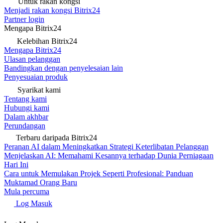
Untuk rakan kongsi
Menjadi rakan kongsi Bitrix24
Partner login
Mengapa Bitrix24
Kelebihan Bitrix24
Mengapa Bitrix24
Ulasan pelanggan
Bandingkan dengan penyelesaian lain
Penyesuaian produk
Syarikat kami
Tentang kami
Hubungi kami
Dalam akhbar
Perundangan
Terbaru daripada Bitrix24
Peranan AI dalam Meningkatkan Strategi Keterlibatan Pelanggan
Menjelaskan AI: Memahami Kesannya terhadap Dunia Perniagaan
Hari Ini
Cara untuk Memulakan Projek Seperti Profesional: Panduan
Muktamad Orang Baru
Mula percuma
Log Masuk