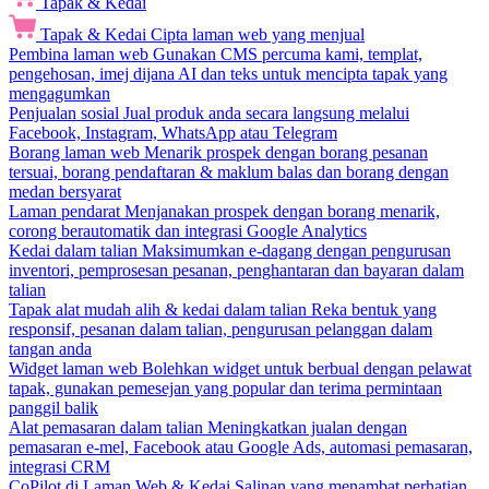
Tapak & Kedai
Tapak & Kedai
Cipta laman web yang menjual
Pembina laman web
Gunakan CMS percuma kami, templat,
pengehosan, imej dijana AI dan teks untuk mencipta tapak yang
mengagumkan
Penjualan sosial
Jual produk anda secara langsung melalui
Facebook, Instagram, WhatsApp atau Telegram
Borang laman web
Menarik prospek dengan borang pesanan
tersuai, borang pendaftaran & maklum balas dan borang dengan
medan bersyarat
Laman pendarat
Menjanakan prospek dengan borang menarik,
corong berautomatik dan integrasi Google Analytics
Kedai dalam talian
Maksimumkan e-dagang dengan pengurusan
inventori, pemprosesan pesanan, penghantaran dan bayaran dalam
talian
Tapak alat mudah alih & kedai dalam talian
Reka bentuk yang
responsif, pesanan dalam talian, pengurusan pelanggan dalam
tangan anda
Widget laman web
Bolehkan widget untuk berbual dengan pelawat
tapak, gunakan pemesejan yang popular dan terima permintaan
panggil balik
Alat pemasaran dalam talian
Meningkatkan jualan dengan
pemasaran e-mel, Facebook atau Google Ads, automasi pemasaran,
integrasi CRM
CoPilot di Laman Web & Kedai
Salinan yang menambat perhatian