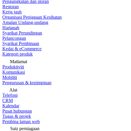
Pengangkutan dan storan
Restoran
Kerja jauh
Organisasi Penjagaan Kesihatan
Amalan Undang-undang
Hartanah
Syarikat Perundingan
Pelancongan
Syarikat Pembinaan
Kedai & eCommerce
Kategori produk
Matlamat
Produktiviti
Komunikasi
Mobiliti
Pengurusan & kepimpinan
Alat
Telefoni
CRM
Kalendar
Pusat hubungan
Tugas & projek
Pembina laman web
Saiz perniagaan