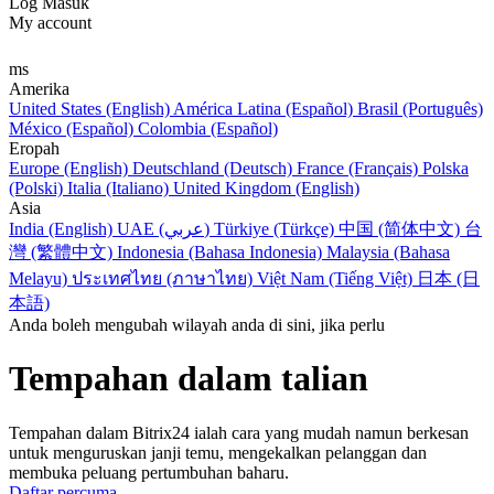
Log Masuk
My account
ms
Amerika
United States (English)
América Latina (Español)
Brasil (Português)
México (Español)
Colombia (Español)
Eropah
Europe (English)
Deutschland (Deutsch)
France (Français)
Polska
(Polski)
Italia (Italiano)
United Kingdom (English)
Asia
India (English)
UAE (عربي)
Türkiye (Türkçe)
中国 (简体中文)
台
灣 (繁體中文)
Indonesia (Bahasa Indonesia)
Malaysia (Bahasa
Melayu)
ประเทศไทย (ภาษาไทย)
Việt Nam (Tiếng Việt)
日本 (日
本語)
Anda boleh mengubah wilayah anda di sini, jika perlu
Tempahan dalam talian
Tempahan dalam Bitrix24 ialah cara yang mudah namun berkesan
untuk menguruskan janji temu, mengekalkan pelanggan dan
membuka peluang pertumbuhan baharu.
Daftar percuma