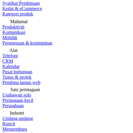
Syarikat Pembinaan
Kedai & eCommerce
Kategori produk
Matlamat
Produktiviti
Komunikasi
Mobiliti
Pengurusan & kepimpinan
Alat
Telefoni
CRM
Kalendar
Pusat hubungan
Tugas & projek
Pembina laman web
Saiz perniagaan
Usahawan solo
Perniagaan kecil
Perusahaan
Industri
Undang-undang
Runcit
Mengembara