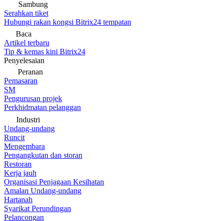
Sambung
Serahkan tiket
Hubungi rakan kongsi Bitrix24 tempatan
Baca
Artikel terbaru
Tip & kemas kini Bitrix24
Penyelesaian
Peranan
Pemasaran
SM
Pengurusan projek
Perkhidmatan pelanggan
Industri
Undang-undang
Runcit
Mengembara
Pengangkutan dan storan
Restoran
Kerja jauh
Organisasi Penjagaan Kesihatan
Amalan Undang-undang
Hartanah
Syarikat Perundingan
Pelancongan