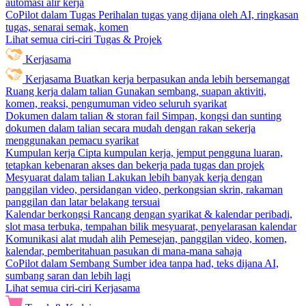
automasi alir kerja
CoPilot dalam Tugas
Perihalan tugas yang dijana oleh AI, ringkasan
tugas, senarai semak, komen
Lihat semua ciri-ciri Tugas & Projek
Kerjasama
Kerjasama
Buatkan kerja berpasukan anda lebih bersemangat
Ruang kerja dalam talian
Gunakan sembang, suapan aktiviti,
komen, reaksi, pengumuman video seluruh syarikat
Dokumen dalam talian & storan fail
Simpan, kongsi dan sunting
dokumen dalam talian secara mudah dengan rakan sekerja
menggunakan pemacu syarikat
Kumpulan kerja
Cipta kumpulan kerja, jemput pengguna luaran,
tetapkan kebenaran akses dan bekerja pada tugas dan projek
Mesyuarat dalam talian
Lakukan lebih banyak kerja dengan
panggilan video, persidangan video, perkongsian skrin, rakaman
panggilan dan latar belakang tersuai
Kalendar berkongsi
Rancang dengan syarikat & kalendar peribadi,
slot masa terbuka, tempahan bilik mesyuarat, penyelarasan kalendar
Komunikasi alat mudah alih
Pemesejan, panggilan video, komen,
kalendar, pemberitahuan pasukan di mana-mana sahaja
CoPilot dalam Sembang
Sumber idea tanpa had, teks dijana AI,
sumbang saran dan lebih lagi
Lihat semua ciri-ciri Kerjasama