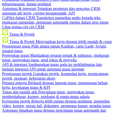
telepemasaran, laman pendarat
Automasi & integrasi
Tetapkan peraturan dan pencetus CRM,
automasi alir kerja, corong berautomatik, API
CoPilot dalam CRM
Transkripsi panggilan audio kepada teks,
ringkasan panggilan, pengisian automatik medan dalam urus niaga
Lihat semua ciri-ciri CRM
Tugas & Projek
Tugas & Projek
Menyiapkan kerja dengan lebih mudah & cepat
Pengurusan tugas
Pilih antara papan Kanban, carta Gantt, Scrum,
senarai tugas
Penjejakan tugas
Manfaatkan senarai semak & subtugas, ringkasan
tugas, penjejakan masa, mod fokus & penyelia
API & integrasi
Sambungkan tugas anda ke perkhidmatan lain
melalui integrasi API untuk automasi tugas lanjutan
Pengurusan projek
Gunakan projek, kumpulan kerja, perancangan
projek, peranan, kebenaran akses
Prestasi pekerja
Berhasil dengan laporan tugas, pengurusan beban
kerja, kecekapan tugas & KPI
Tugas alat mudah alih
Penciptaan tugas, penjejakan tugas,
pemberitahuan, komen, sembang di mana-mana sahaja
Kerjasama projek
Bekerja lebih pantas dengan sembang, panggilan
video, komen, storan fail, dokumen, pengguna luaran, templat tugas
Automasi
Jimatkan masa dengan penciptaan tugas automatik dan