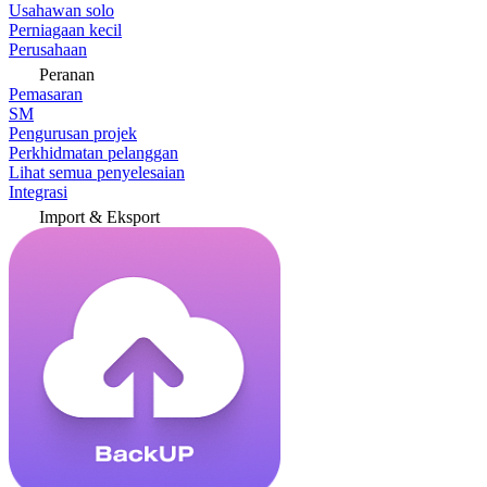
Usahawan solo
Perniagaan kecil
Perusahaan
Peranan
Pemasaran
SM
Pengurusan projek
Perkhidmatan pelanggan
Lihat semua penyelesaian
Integrasi
Import & Eksport