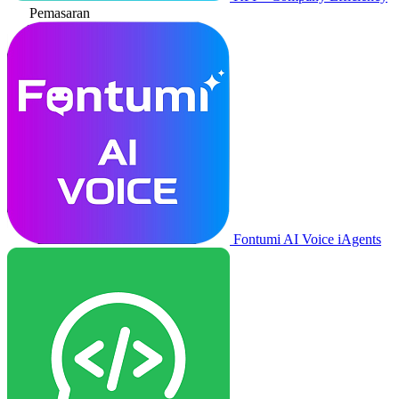
Pemasaran
Fontumi AI Voice iAgents