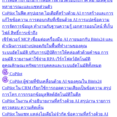
การสื่อสารภายใน
การสื่อสารผ่านวิดีโอประกาศ หมายเหตุ แช
ทสาธารณะและแชทส่วนตัว
CoPilot ในฟีด
สรุปเธรด ไอเดียที่สร้างด้วย AI การสร้างและการ
แก้ไขข้อความ การตอบกลับที่เขียนด้วย AI การแปลข้อความ
การจัดการข้อมูล
ทำงานกับฐานความรู้ เอกสารออนไลน์ ที่เก็บ
ไฟล์ สิทธิ์การเข้าถึง
เซิร์ฟเวอร์ MCP
เชื่อมต่อเครื่องมือ AI ภายนอกกับ Bitrix24 และ
ดำเนินการอย่างปลอดภัยในพื้นที่ทำงานของคุณ
ระบบอัตโนมัติ
ปรับการปฏิบัติการให้คล่องตัวด้วยคำขอ การ
อนุมัติ รายงานค่าใช้จ่าย RPA เวิร์กโฟลว์อัตโนมัติ
ดูคุณลักษณะทรัพยากรบุคคลและระบบอัตโนมัติทั้งหมด
CoPilot
CoPilot
ผู้ช่วยที่ขับเคลื่อนด้วย AI ของคุณใน Bitrix24
CoPilot ใน CRM
เรียกใช้การถอดความเสียงเป็นข้อความ สรุป
การโทร การกรอกข้อมูลฟิลด์อัตโนมัติในดีล
CoPilot ในงาน
คำอธิบายงานที่สร้างด้วย AI สรุปงาน รายการ
ตรวจสอบ ความคิดเห็น
CoPilot ในแชท
แหล่งไอเดียไม่จำกัด ข้อความที่สร้างด้วย AI