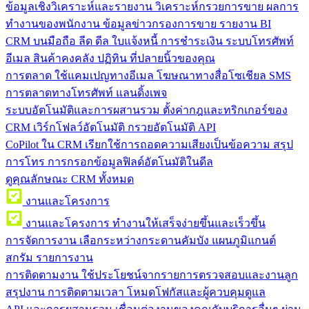
ข้อมูลเชิงวิเคราะห์และรายงาน
วิเคราะห์กรวยการขาย ผลการ
ทำงานของพนักงาน ข้อมูลข่าวกรองการขาย รายงาน BI
CRM บนมือถือ
ลีด ดีล ใบแจ้งหนี้ การชำระเงิน ระบบโทรศัพท์
อีเมล สินค้าคงคลัง ปฏิทิน ที่ปลายนิ้วของคุณ
การตลาด
ใช้แคมเปญทางอีเมล โฆษณาทางสื่อโซเชียล SMS
การตลาดทางโทรศัพท์ แลนดิ้งเพจ
ระบบอัตโนมัติและการผสานรวม
ตั้งค่ากฎและทริกเกอร์ของ
CRM เวิร์กโฟลว์อัตโนมัติ กรวยอัตโนมัติ API
CoPilot ใน CRM
เรียกใช้การถอดความเสียงเป็นข้อความ สรุป
การโทร การกรอกข้อมูลฟิลด์อัตโนมัติในดีล
ดูคุณลักษณะ CRM ทั้งหมด
งานและโครงการ
งานและโครงการ
ทำงานให้เสร็จง่ายขึ้นและเร็วขึ้น
การจัดการงาน
เลือกระหว่างกระดานคัมบัง แผนภูมิแกนต์
สกรัม รายการงาน
การติดตามงาน
ใช้ประโยชน์จากรายการตรวจสอบและงานลูก
สรุปงาน การติดตามเวลา โหมดโฟกัสและผู้ควบคุมดูแล