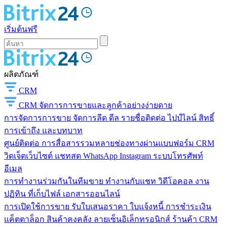
เริ่มต้นฟรี
ผลิตภัณฑ์
CRM
CRM
จัดการการขายและลูกค้าอย่างง่ายดาย
การจัดการการขาย
จัดการลีด ดีล รายชื่อติดต่อ ไปป์ไลน์ สิทธิ์
การเข้าถึง และบทบาท
ศูนย์ติดต่อ
การสื่อสารรวมหลายช่องทางผ่านแบบฟอร์ม CRM
วิดเจ็ตเว็บไซต์ แชทสด WhatsApp Instagram ระบบโทรศัพท์
อีเมล
การทำงานร่วมกันในทีมขาย
ทำงานกับแชท วิดีโอคอล งาน
ปฏิทิน ที่เก็บไฟล์ เอกสารออนไลน์
การเปิดใช้การขาย
รับใบเสนอราคา ใบแจ้งหนี้ การชำระเงิน
แค็ตตาล็อก สินค้าคงคลัง ลายเซ็นอิเล็กทรอนิกส์ ร้านค้า CRM