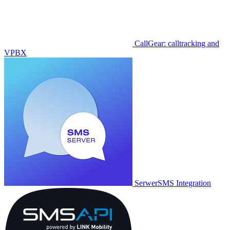
CallGear: calltracking and
VPBX
SerwerSMS Integration