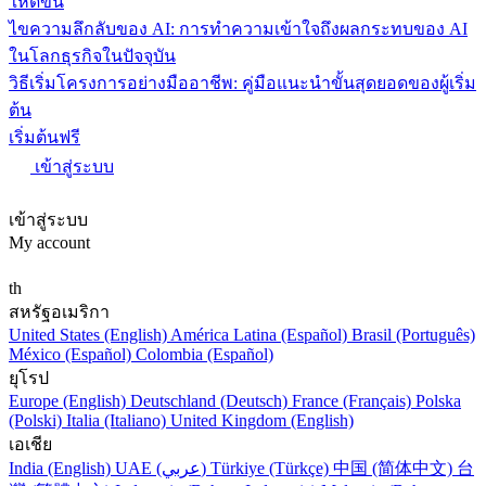
ให้ดีขึ้น
ไขความลึกลับของ AI: การทำความเข้าใจถึงผลกระทบของ AI
ในโลกธุรกิจในปัจจุบัน
วิธีเริ่มโครงการอย่างมืออาชีพ: คู่มือแนะนำขั้นสุดยอดของผู้เริ่ม
ต้น
เริ่มต้นฟรี
เข้าสู่ระบบ
เข้าสู่ระบบ
My account
th
สหรัฐอเมริกา
United States (English)
América Latina (Español)
Brasil (Português)
México (Español)
Colombia (Español)
ยุโรป
Europe (English)
Deutschland (Deutsch)
France (Français)
Polska
(Polski)
Italia (Italiano)
United Kingdom (English)
เอเชีย
India (English)
UAE (عربي)
Türkiye (Türkçe)
中国 (简体中文)
台