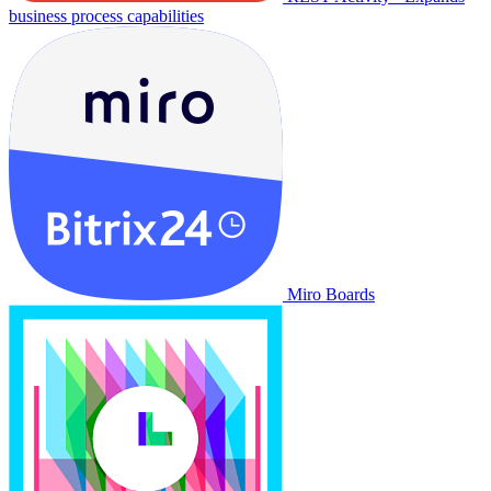
business process capabilities
Miro Boards