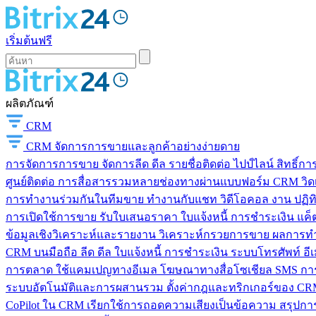
เริ่มต้นฟรี
ผลิตภัณฑ์
CRM
CRM
จัดการการขายและลูกค้าอย่างง่ายดาย
การจัดการการขาย
จัดการลีด ดีล รายชื่อติดต่อ ไปป์ไลน์ สิทธิ์
ศูนย์ติดต่อ
การสื่อสารรวมหลายช่องทางผ่านแบบฟอร์ม CRM วิดเจ็
การทำงานร่วมกันในทีมขาย
ทำงานกับแชท วิดีโอคอล งาน ปฏิทิ
การเปิดใช้การขาย
รับใบเสนอราคา ใบแจ้งหนี้ การชำระเงิน แค็ต
ข้อมูลเชิงวิเคราะห์และรายงาน
วิเคราะห์กรวยการขาย ผลการท
CRM บนมือถือ
ลีด ดีล ใบแจ้งหนี้ การชำระเงิน ระบบโทรศัพท์ อี
การตลาด
ใช้แคมเปญทางอีเมล โฆษณาทางสื่อโซเชียล SMS การ
ระบบอัตโนมัติและการผสานรวม
ตั้งค่ากฎและทริกเกอร์ของ CRM
CoPilot ใน CRM
เรียกใช้การถอดความเสียงเป็นข้อความ สรุปการ