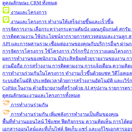
ดูคุณลักษณะ CRM ทั้งหมด
งานและโครงการ
งานและโครงการ
ทำงานให้เสร็จง่ายขึ้นและเร็วขึ้น
การจัดการงาน
เลือกระหว่างกระดานคัมบัง แผนภูมิแกนต์ สกรั
การติดตามงาน
ใช้ประโยชน์จากรายการตรวจสอบและงานลูก สร
API และการผสานรวม
เชื่อมต่องานของคุณกับบริการอื่นๆ ผ่าน
การจัดการโครงการ
ใช้โครงการ เวิร์กกรุ๊ป การวางแผนโครงการ
ผลการทำงานของพนักงาน
มีประสิทธิผลด้วยรายงานของงาน กา
งานมือถือ
การสร้างงาน การติดตามงาน การแจ้งเตือน ความคิดเ
การทำงานร่วมกันในโครงการ
ทํางานเร็วขึ้นด้วยแชท วิดีโอคอ
ระบบอัตโนมัติ
ประหยัดเวลาด้วยการสร้างงานอัตโนมัติ และเวิร์ก
CoPilot ในงาน
คำอธิบายงานที่สร้างด้วย AI สรุปงาน รายการต
ดูคุณลักษณะงานและโครงการทั้งหมด
การทำงานร่วมกัน
การทำงานร่วมกัน
เพิ่มพลังการทำงานเป็นทีมของคุณ
พื้นที่ทำงานออนไลน์
ใช้แชท ฟีดกิจกรรม ความคิดเห็น การโต้ตอบ 
เอกสารออนไลน์และที่เก็บไฟล์
จัดเก็บ แชร์ และแก้ไขเอกสารออน