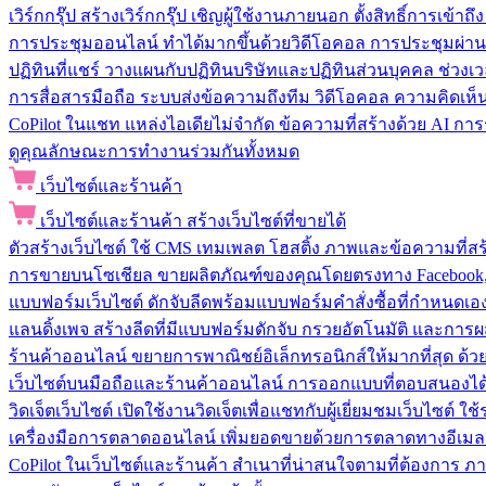
เวิร์กกรุ๊ป
สร้างเวิร์กกรุ๊ป เชิญผู้ใช้งานภายนอก ตั้งสิทธิ์การเ
การประชุมออนไลน์
ทำได้มากขึ้นด้วยวิดีโอคอล การประชุมผ่าน
ปฏิทินที่แชร์
วางแผนกับปฏิทินบริษัทและปฏิทินส่วนบุคคล ช่วงเ
การสื่อสารมือถือ
ระบบส่งข้อความถึงทีม วิดีโอคอล ความคิดเห็น ป
CoPilot ในแชท
แหล่งไอเดียไม่จำกัด ข้อความที่สร้างด้วย AI ก
ดูคุณลักษณะการทำงานร่วมกันทั้งหมด
เว็บไซต์และร้านค้า
เว็บไซต์และร้านค้า
สร้างเว็บไซต์ที่ขายได้
ตัวสร้างเว็บไซต์
ใช้ CMS เทมเพลต โฮสติ้ง ภาพและข้อความที่สร้า
การขายบนโซเชียล
ขายผลิตภัณฑ์ของคุณโดยตรงทาง Facebook, I
แบบฟอร์มเว็บไซต์
ดักจับลีดพร้อมแบบฟอร์มคำสั่งซื้อที่กำหนดเ
แลนดิ้งเพจ
สร้างลีดที่มีแบบฟอร์มดักจับ กรวยอัตโนมัติ และการผ
ร้านค้าออนไลน์
ขยายการพาณิชย์อิเล็กทรอนิกส์ให้มากที่สุด ด
เว็บไซต์บนมือถือและร้านค้าออนไลน์
การออกแบบที่ตอบสนองได้ด
วิดเจ็ตเว็บไซต์
เปิดใช้งานวิดเจ็ตเพื่อแชทกับผู้เยี่ยมชมเว็บไซ
เครื่องมือการตลาดออนไลน์
เพิ่มยอดขายด้วยการตลาดทางอีเมล
CoPilot ในเว็บไซต์และร้านค้า
สำเนาที่น่าสนใจตามที่ต้องการ ภ