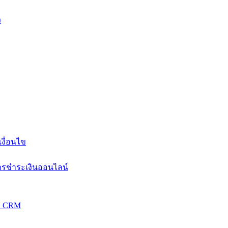
ง
งื่อนไข
การชำระเงินออนไลน์
วม CRM