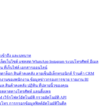
การเข้าถึง และบทบาท
ตเว็บไซต์ แชทสด WhatsApp Instagram ระบบโทรศัพท์ อีเมล
น ที่เก็บไฟล์ เอกสารออนไลน์
ตาล็อก สินค้าคงคลัง ลายเซ็นอิเล็กทรอนิกส์ ร้านค้า CRM
ำงานของพนักงาน ข้อมูลข่าวกรองการขาย รายงาน BI
เมล สินค้าคงคลัง ปฏิทิน ที่ปลายนิ้วของคุณ
ตลาดทางโทรศัพท์ แลนดิ้งเพจ
 เวิร์กโฟลว์อัตโนมัติ กรวยอัตโนมัติ API
โทร การกรอกข้อมูลฟิลด์อัตโนมัติในดีล