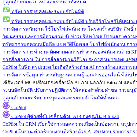
ดูคุณลักษณะเว็บไซต์และร้านค้าทั้งหมด
ทรัพยากรบุคคลและระบบอัตโนมัติ
ทรัพยากรบุคคลและระบบอัตโนมัติ
ปรับเวิร์กโฟลว์ให้เหมา
การจัดการพนักงาน
ใช้โปรไฟล์พนักงาน โครงสร้างบริษัท สิทธิ์กา
วัฒนธรรมและการมีส่วนร่วม
รับข่าวบริษัท โพล ป้ายแสดงความ
ทรัพยากรบุคคลบนมือถือ
แชท วิดีโอคอล โปรไฟล์พนักงาน การอน
การจัดการการทำงาน
ติดตามผลการทำงานของพนักงานด้วย KPI
การสื่อสารภายใน
การสื่อสารผ่านวิดีโอประกาศ หมายเหตุ แ
CoPilot ในฟีด
สรุปเธรด ไอเดียที่สร้างด้วย AI การสร้างและการ
การจัดการข้อมูล
ทำงานกับฐานความรู้ เอกสารออนไลน์ ที่เก็บไฟล์
เซิร์ฟเวอร์ MCP
เชื่อมต่อเครื่องมือ AI ภายนอกกับ Bitrix24 แล
ระบบอัตโนมัติ
ปรับการปฏิบัติการให้คล่องตัวด้วยคำขอ การอนุมัต
ดูคุณลักษณะทรัพยากรบุคคลและระบบอัตโนมัติทั้งหมด
CoPilot
CoPilot
ผู้ช่วยที่ขับเคลื่อนด้วย AI ของคุณใน Bitrix24
CoPilot ใน CRM
เรียกใช้การถอดความเสียงเป็นข้อความ สรุปการ
CoPilot ในงาน
คำอธิบายงานที่สร้างด้วย AI สรุปงาน รายการต