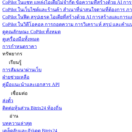
CoPilot ในแชท
แหล่งไอเดียไม่จำกัด ข้อความที่สร้างด้วย AI ก
CoPilot ในเว็บไซต์และร้านค้า
สำเนาที่น่าสนใจตามที่ต้องการ ภ
CoPilot ในฟีด
สรุปเธรด ไอเดียที่สร้างด้วย AI การสร้างและการ
CoPilot ในวิดีโอคอล
การถอดความ การวิเคราะห์ สรุป และคำแนะ
ดูคุณลักษณะ CoPilot ทั้งหมด
ดูเครื่องมือทั้งหมด
การกำหนดราคา
ทรัพยากร
เรียนรู้
การสัมมนาผ่านเว็บ
ฝ่ายช่วยเหลือ
คู่มือแนะนำและเอกสาร API
เชื่อมต่อ
ส่งตั๋ว
ติดต่อหุ้นส่วน Bitrix24 ท้องถิ่น
อ่าน
บทความล่าสุด
เคล็ดลับและอัปเดต Bitrix24