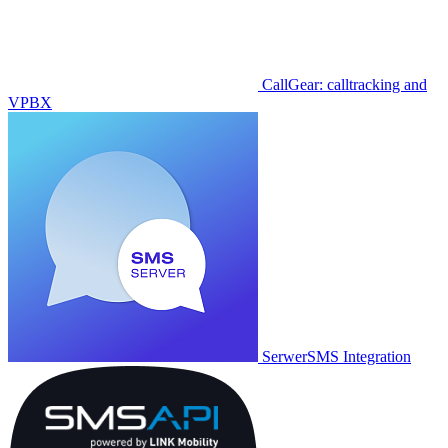
CallGear: calltracking and
VPBX
SerwerSMS Integration