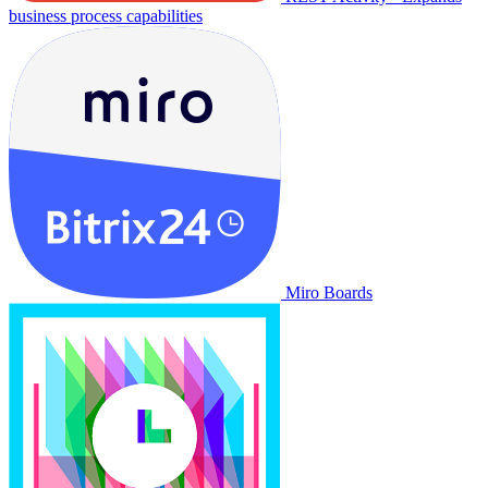
business process capabilities
Miro Boards