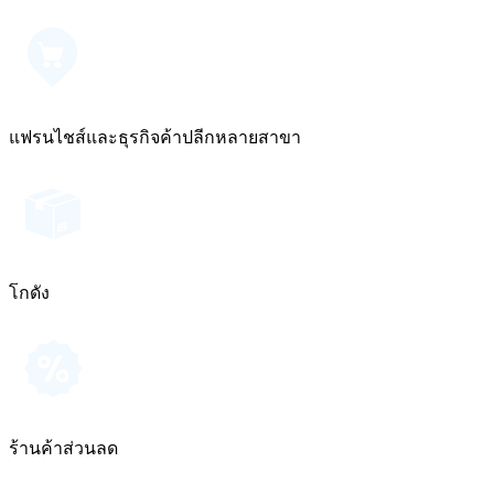
แฟรนไชส์และธุรกิจค้าปลีกหลายสาขา
โกดัง
ร้านค้าส่วนลด