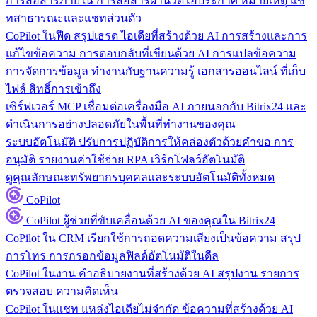
การสื่อสารภายใน
การสื่อสารผ่านวิดีโอประกาศ หมายเหตุ แช
ทสาธารณะและแชทส่วนตัว
CoPilot ในฟีด
สรุปเธรด ไอเดียที่สร้างด้วย AI การสร้างและการ
แก้ไขข้อความ การตอบกลับที่เขียนด้วย AI การแปลข้อความ
การจัดการข้อมูล
ทำงานกับฐานความรู้ เอกสารออนไลน์ ที่เก็บ
ไฟล์ สิทธิ์การเข้าถึง
เซิร์ฟเวอร์ MCP
เชื่อมต่อเครื่องมือ AI ภายนอกกับ Bitrix24 และ
ดำเนินการอย่างปลอดภัยในพื้นที่ทำงานของคุณ
ระบบอัตโนมัติ
ปรับการปฏิบัติการให้คล่องตัวด้วยคำขอ การ
อนุมัติ รายงานค่าใช้จ่าย RPA เวิร์กโฟลว์อัตโนมัติ
ดูคุณลักษณะทรัพยากรบุคคลและระบบอัตโนมัติทั้งหมด
CoPilot
CoPilot
ผู้ช่วยที่ขับเคลื่อนด้วย AI ของคุณใน Bitrix24
CoPilot ใน CRM
เรียกใช้การถอดความเสียงเป็นข้อความ สรุป
การโทร การกรอกข้อมูลฟิลด์อัตโนมัติในดีล
CoPilot ในงาน
คำอธิบายงานที่สร้างด้วย AI สรุปงาน รายการ
ตรวจสอบ ความคิดเห็น
CoPilot ในแชท
แหล่งไอเดียไม่จำกัด ข้อความที่สร้างด้วย AI