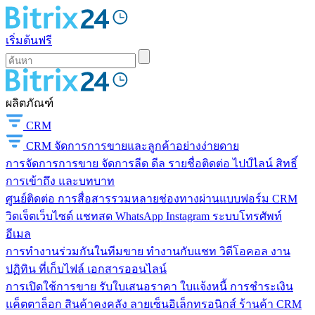
เริ่มต้นฟรี
ผลิตภัณฑ์
CRM
CRM
จัดการการขายและลูกค้าอย่างง่ายดาย
การจัดการการขาย
จัดการลีด ดีล รายชื่อติดต่อ ไปป์ไลน์ สิทธิ์
การเข้าถึง และบทบาท
ศูนย์ติดต่อ
การสื่อสารรวมหลายช่องทางผ่านแบบฟอร์ม CRM
วิดเจ็ตเว็บไซต์ แชทสด WhatsApp Instagram ระบบโทรศัพท์
อีเมล
การทำงานร่วมกันในทีมขาย
ทำงานกับแชท วิดีโอคอล งาน
ปฏิทิน ที่เก็บไฟล์ เอกสารออนไลน์
การเปิดใช้การขาย
รับใบเสนอราคา ใบแจ้งหนี้ การชำระเงิน
แค็ตตาล็อก สินค้าคงคลัง ลายเซ็นอิเล็กทรอนิกส์ ร้านค้า CRM