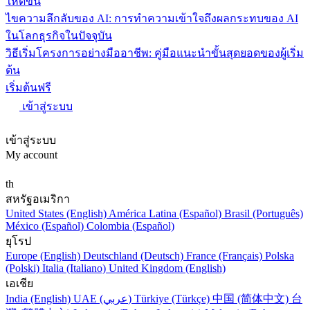
ให้ดีขึ้น
ไขความลึกลับของ AI: การทำความเข้าใจถึงผลกระทบของ AI
ในโลกธุรกิจในปัจจุบัน
วิธีเริ่มโครงการอย่างมืออาชีพ: คู่มือแนะนำขั้นสุดยอดของผู้เริ่ม
ต้น
เริ่มต้นฟรี
เข้าสู่ระบบ
เข้าสู่ระบบ
My account
th
สหรัฐอเมริกา
United States (English)
América Latina (Español)
Brasil (Português)
México (Español)
Colombia (Español)
ยุโรป
Europe (English)
Deutschland (Deutsch)
France (Français)
Polska
(Polski)
Italia (Italiano)
United Kingdom (English)
เอเชีย
India (English)
UAE (عربي)
Türkiye (Türkçe)
中国 (简体中文)
台