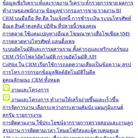
ข้อมูลเชิงวิเคราะห์และรายงาน
วิเคราะห์กรวยการขาย ผลการ
ทำงานของพนักงาน ข้อมูลข่าวกรองการขาย รายงาน BI
CRM บนมือถือ
ลีด ดีล ใบแจ้งหนี้ การชำระเงิน ระบบโทรศัพท์
อีเมล สินค้าคงคลัง ปฏิทิน ที่ปลายนิ้วของคุณ
การตลาด
ใช้แคมเปญทางอีเมล โฆษณาทางสื่อโซเชียล SMS
การตลาดทางโทรศัพท์ แลนดิ้งเพจ
ระบบอัตโนมัติและการผสานรวม
ตั้งค่ากฎและทริกเกอร์ของ
CRM เวิร์กโฟลว์อัตโนมัติ กรวยอัตโนมัติ API
CoPilot ใน CRM
เรียกใช้การถอดความเสียงเป็นข้อความ สรุป
การโทร การกรอกข้อมูลฟิลด์อัตโนมัติในดีล
ดูคุณลักษณะ CRM ทั้งหมด
งานและโครงการ
งานและโครงการ
ทำงานให้เสร็จง่ายขึ้นและเร็วขึ้น
การจัดการงาน
เลือกระหว่างกระดานคัมบัง แผนภูมิแกนต์
สกรัม รายการงาน
การติดตามงาน
ใช้ประโยชน์จากรายการตรวจสอบและงานลูก
สรุปงาน การติดตามเวลา โหมดโฟกัสและผู้ควบคุมดูแล