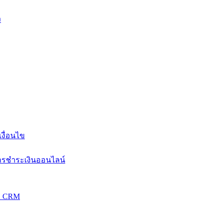
ง
งื่อนไข
การชำระเงินออนไลน์
วม CRM