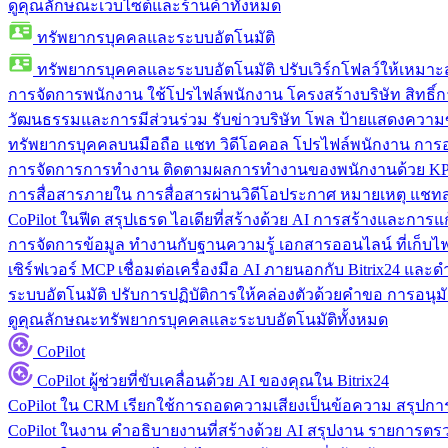
ดูคุณลักษณะเว็บไซต์และร้านค้าทั้งหมด
ทรัพยากรบุคคลและระบบอัตโนมัติ
ทรัพยากรบุคคลและระบบอัตโนมัติ
ปรับเวิร์กโฟลว์ให้เหมา
การจัดการพนักงาน
ใช้โปรไฟล์พนักงาน โครงสร้างบริษัท สิทธิ์กา
วัฒนธรรมและการมีส่วนร่วม
รับข่าวบริษัท โพล ป้ายแสดงความ
ทรัพยากรบุคคลบนมือถือ
แชท วิดีโอคอล โปรไฟล์พนักงาน การอน
การจัดการการทำงาน
ติดตามผลการทำงานของพนักงานด้วย KPI
การสื่อสารภายใน
การสื่อสารผ่านวิดีโอประกาศ หมายเหตุ แ
CoPilot ในฟีด
สรุปเธรด ไอเดียที่สร้างด้วย AI การสร้างและการ
การจัดการข้อมูล
ทำงานกับฐานความรู้ เอกสารออนไลน์ ที่เก็บไฟล์
เซิร์ฟเวอร์ MCP
เชื่อมต่อเครื่องมือ AI ภายนอกกับ Bitrix24 แล
ระบบอัตโนมัติ
ปรับการปฏิบัติการให้คล่องตัวด้วยคำขอ การอนุมัต
ดูคุณลักษณะทรัพยากรบุคคลและระบบอัตโนมัติทั้งหมด
CoPilot
CoPilot
ผู้ช่วยที่ขับเคลื่อนด้วย AI ของคุณใน Bitrix24
CoPilot ใน CRM
เรียกใช้การถอดความเสียงเป็นข้อความ สรุปการ
CoPilot ในงาน
คำอธิบายงานที่สร้างด้วย AI สรุปงาน รายการต