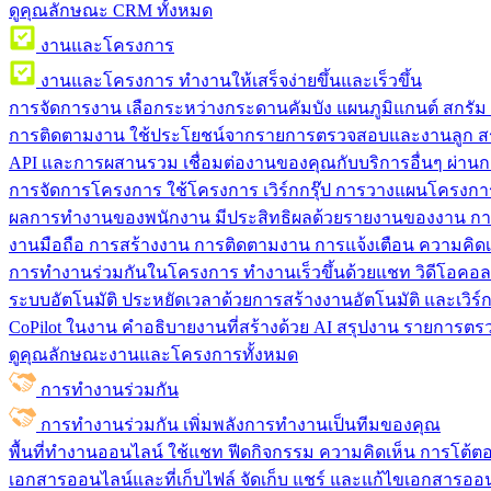
ดูคุณลักษณะ CRM ทั้งหมด
งานและโครงการ
งานและโครงการ
ทำงานให้เสร็จง่ายขึ้นและเร็วขึ้น
การจัดการงาน
เลือกระหว่างกระดานคัมบัง แผนภูมิแกนต์ สกรั
การติดตามงาน
ใช้ประโยชน์จากรายการตรวจสอบและงานลูก สร
API และการผสานรวม
เชื่อมต่องานของคุณกับบริการอื่นๆ ผ่าน
การจัดการโครงการ
ใช้โครงการ เวิร์กกรุ๊ป การวางแผนโครงการ
ผลการทำงานของพนักงาน
มีประสิทธิผลด้วยรายงานของงาน กา
งานมือถือ
การสร้างงาน การติดตามงาน การแจ้งเตือน ความคิดเ
การทำงานร่วมกันในโครงการ
ทํางานเร็วขึ้นด้วยแชท วิดีโอคอ
ระบบอัตโนมัติ
ประหยัดเวลาด้วยการสร้างงานอัตโนมัติ และเวิร์ก
CoPilot ในงาน
คำอธิบายงานที่สร้างด้วย AI สรุปงาน รายการต
ดูคุณลักษณะงานและโครงการทั้งหมด
การทำงานร่วมกัน
การทำงานร่วมกัน
เพิ่มพลังการทำงานเป็นทีมของคุณ
พื้นที่ทำงานออนไลน์
ใช้แชท ฟีดกิจกรรม ความคิดเห็น การโต้ตอบ 
เอกสารออนไลน์และที่เก็บไฟล์
จัดเก็บ แชร์ และแก้ไขเอกสารออน