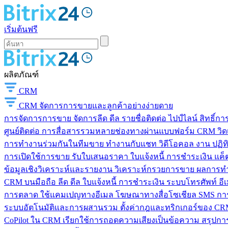
เริ่มต้นฟรี
ผลิตภัณฑ์
CRM
CRM
จัดการการขายและลูกค้าอย่างง่ายดาย
การจัดการการขาย
จัดการลีด ดีล รายชื่อติดต่อ ไปป์ไลน์ สิทธิ์
ศูนย์ติดต่อ
การสื่อสารรวมหลายช่องทางผ่านแบบฟอร์ม CRM วิดเจ็
การทำงานร่วมกันในทีมขาย
ทำงานกับแชท วิดีโอคอล งาน ปฏิทิ
การเปิดใช้การขาย
รับใบเสนอราคา ใบแจ้งหนี้ การชำระเงิน แค็ต
ข้อมูลเชิงวิเคราะห์และรายงาน
วิเคราะห์กรวยการขาย ผลการท
CRM บนมือถือ
ลีด ดีล ใบแจ้งหนี้ การชำระเงิน ระบบโทรศัพท์ อี
การตลาด
ใช้แคมเปญทางอีเมล โฆษณาทางสื่อโซเชียล SMS การ
ระบบอัตโนมัติและการผสานรวม
ตั้งค่ากฎและทริกเกอร์ของ CRM
CoPilot ใน CRM
เรียกใช้การถอดความเสียงเป็นข้อความ สรุปการ