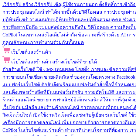
เวิร์กกรุ๊ป
สร้างเวิร์กกรุ๊ป เชิญผู้ใช้งานภายนอก ตั้งสิทธิ์การเ
การประชุมออนไลน์
ทำได้มากขึ้นด้วยวิดีโอคอล การประชุมผ่าน
ปฏิทินที่แชร์
วางแผนกับปฏิทินบริษัทและปฏิทินส่วนบุคคล ช่วงเ
การสื่อสารมือถือ
ระบบส่งข้อความถึงทีม วิดีโอคอล ความคิดเห็น ป
CoPilot ในแชท
แหล่งไอเดียไม่จำกัด ข้อความที่สร้างด้วย AI ก
ดูคุณลักษณะการทำงานร่วมกันทั้งหมด
เว็บไซต์และร้านค้า
เว็บไซต์และร้านค้า
สร้างเว็บไซต์ที่ขายได้
ตัวสร้างเว็บไซต์
ใช้ CMS เทมเพลต โฮสติ้ง ภาพและข้อความที่สร้า
การขายบนโซเชียล
ขายผลิตภัณฑ์ของคุณโดยตรงทาง Facebook, I
แบบฟอร์มเว็บไซต์
ดักจับลีดพร้อมแบบฟอร์มคำสั่งซื้อที่กำหนดเ
แลนดิ้งเพจ
สร้างลีดที่มีแบบฟอร์มดักจับ กรวยอัตโนมัติ และการผ
ร้านค้าออนไลน์
ขยายการพาณิชย์อิเล็กทรอนิกส์ให้มากที่สุด ด
เว็บไซต์บนมือถือและร้านค้าออนไลน์
การออกแบบที่ตอบสนองได้ด
วิดเจ็ตเว็บไซต์
เปิดใช้งานวิดเจ็ตเพื่อแชทกับผู้เยี่ยมชมเว็บไซ
เครื่องมือการตลาดออนไลน์
เพิ่มยอดขายด้วยการตลาดทางอีเมล
CoPilot ในเว็บไซต์และร้านค้า
สำเนาที่น่าสนใจตามที่ต้องการ ภ