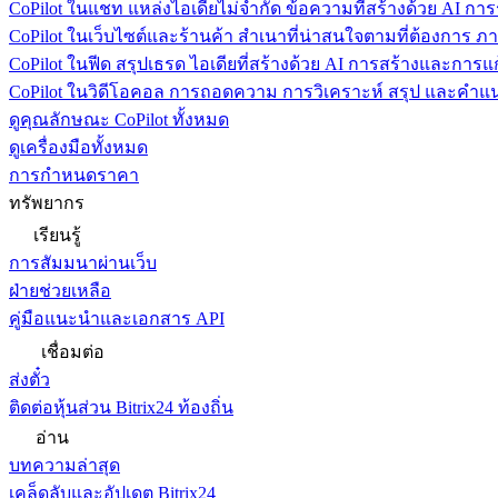
CoPilot ในแชท
แหล่งไอเดียไม่จำกัด ข้อความที่สร้างด้วย AI ก
CoPilot ในเว็บไซต์และร้านค้า
สำเนาที่น่าสนใจตามที่ต้องการ ภ
CoPilot ในฟีด
สรุปเธรด ไอเดียที่สร้างด้วย AI การสร้างและการ
CoPilot ในวิดีโอคอล
การถอดความ การวิเคราะห์ สรุป และคำแนะ
ดูคุณลักษณะ CoPilot ทั้งหมด
ดูเครื่องมือทั้งหมด
การกำหนดราคา
ทรัพยากร
เรียนรู้
การสัมมนาผ่านเว็บ
ฝ่ายช่วยเหลือ
คู่มือแนะนำและเอกสาร API
เชื่อมต่อ
ส่งตั๋ว
ติดต่อหุ้นส่วน Bitrix24 ท้องถิ่น
อ่าน
บทความล่าสุด
เคล็ดลับและอัปเดต Bitrix24