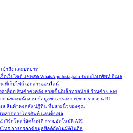
การเข้าถึง และบทบาท
ตเว็บไซต์ แชทสด WhatsApp Instagram ระบบโทรศัพท์ อีเมล
น ที่เก็บไฟล์ เอกสารออนไลน์
ตาล็อก สินค้าคงคลัง ลายเซ็นอิเล็กทรอนิกส์ ร้านค้า CRM
ำงานของพนักงาน ข้อมูลข่าวกรองการขาย รายงาน BI
เมล สินค้าคงคลัง ปฏิทิน ที่ปลายนิ้วของคุณ
ตลาดทางโทรศัพท์ แลนดิ้งเพจ
 เวิร์กโฟลว์อัตโนมัติ กรวยอัตโนมัติ API
โทร การกรอกข้อมูลฟิลด์อัตโนมัติในดีล