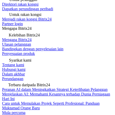
Direktori rakan kongsi
Dapatkan perundingan peribadi
Untuk rakan kongsi
Menjadi rakan kongsi Bitrix24
Partner login
Mengapa Bitrix24
Kelebihan Bitrix24
Mengapa Bitrix24
Ulasan pelanggan
Bandingkan dengan penyelesaian lain
Penyesuaian produk
Syarikat kami
Tentang kami
Hubungi kami
Dalam akhbar
Perundangan
Terbaru daripada Bitrix24
Peranan AI dalam Meningkatkan Strategi Keterlibatan Pelanggan
Menjelaskan AI: Memahami Kesannya terhadap Dunia Perniagaan
Hari Ini
Cara untuk Memulakan Projek Seperti Profesional: Panduan
Muktamad Orang Baru
Mula percuma