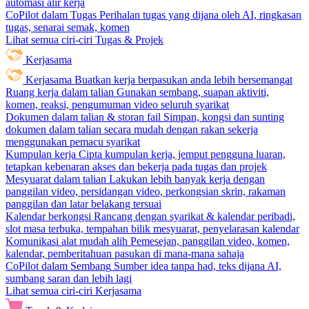
automasi alir kerja
CoPilot dalam Tugas
Perihalan tugas yang dijana oleh AI, ringkasan
tugas, senarai semak, komen
Lihat semua ciri-ciri Tugas & Projek
Kerjasama
Kerjasama
Buatkan kerja berpasukan anda lebih bersemangat
Ruang kerja dalam talian
Gunakan sembang, suapan aktiviti,
komen, reaksi, pengumuman video seluruh syarikat
Dokumen dalam talian & storan fail
Simpan, kongsi dan sunting
dokumen dalam talian secara mudah dengan rakan sekerja
menggunakan pemacu syarikat
Kumpulan kerja
Cipta kumpulan kerja, jemput pengguna luaran,
tetapkan kebenaran akses dan bekerja pada tugas dan projek
Mesyuarat dalam talian
Lakukan lebih banyak kerja dengan
panggilan video, persidangan video, perkongsian skrin, rakaman
panggilan dan latar belakang tersuai
Kalendar berkongsi
Rancang dengan syarikat & kalendar peribadi,
slot masa terbuka, tempahan bilik mesyuarat, penyelarasan kalendar
Komunikasi alat mudah alih
Pemesejan, panggilan video, komen,
kalendar, pemberitahuan pasukan di mana-mana sahaja
CoPilot dalam Sembang
Sumber idea tanpa had, teks dijana AI,
sumbang saran dan lebih lagi
Lihat semua ciri-ciri Kerjasama