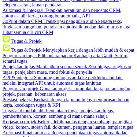
telepemasaran, laman pendarat
Automasi & integrasi
Tetapkan peraturan dan pencetus CRM,
automasi alir kerja, corong berautomatik, API
CoPilot dalam CRM
Transkripsi panggilan audio kepada teks,
ringkasan panggilan, pengisian automatik medan dalam urus niaga
Lihat semua ciri-ciri CRM
Tugas & Projek
Tugas & Projek
Menyiapkan kerja dengan lebih mudah & cepat
Pengurusan tugas
Pilih antara papan Kanban, carta Gantt, Scrum,
senarai tugas
Penjejakan tugas
Manfaatkan senarai semak & subtugas, ringkasan
tugas, penjejakan masa, mod fokus & penyelia
API & integrasi
Sambungkan tugas anda ke perkhidmatan lain
melalui integrasi API untuk automasi tugas lanjutan
Pengurusan projek
Gunakan projek, kumpulan kerja, perancangan
projek, peranan, kebenaran akses
Prestasi pekerja
Berhasil dengan laporan tugas, pengurusan beban
kerja, kecekapan tugas & KPI
Tugas alat mudah alih
Penciptaan tugas, penjejakan tugas,
pemberitahuan, komen, sembang di mana-mana sahaja
Kerjasama projek
Bekerja lebih pantas dengan sembang, panggilan
video, komen, storan fail, dokumen, pengguna luaran, templat tugas
Automasi
Jimatkan masa dengan penciptaan tugas automatik dan