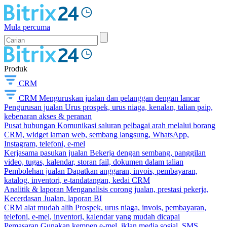
Mula percuma
Produk
CRM
CRM
Menguruskan jualan dan pelanggan dengan lancar
Pengurusan jualan
Urus prospek, urus niaga, kenalan, talian paip,
kebenaran akses & peranan
Pusat hubungan
Komunikasi saluran pelbagai arah melalui borang
CRM, widget laman web, sembang langsung, WhatsApp,
Instagram, telefoni, e-mel
Kerjasama pasukan jualan
Bekerja dengan sembang, panggilan
video, tugas, kalendar, storan fail, dokumen dalam talian
Pembolehan jualan
Dapatkan anggaran, invois, pembayaran,
katalog, inventori, e-tandatangan, kedai CRM
Analitik & laporan
Menganalisis corong jualan, prestasi pekerja,
Kecerdasan Jualan, laporan BI
CRM alat mudah alih
Prospek, urus niaga, invois, pembayaran,
telefoni, e-mel, inventori, kalendar yang mudah dicapai
Pemasaran
Gunakan kempen e-mel, iklan media sosial, SMS,