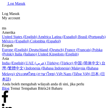
Log Masuk
Log Masuk
My account
ms
Amerika
United States (English)
América Latina (Español)
Brasil (Português)
México (Español)
Colombia (Español)
Eropah
Europe (English)
Deutschland (Deutsch)
France (Français)
Polska
(Polski)
Italia (Italiano)
United Kingdom (English)
Asia
India (English)
UAE (عربي)
Türkiye (Türkçe)
中国 (简体中文)
台
灣 (繁體中文)
Indonesia (Bahasa Indonesia)
Malaysia (Bahasa
Melayu)
ประเทศไทย (ภาษาไทย)
Việt Nam (Tiếng Việt)
日本 (日
本語)
Anda boleh mengubah wilayah anda di sini, jika perlu
Blog
Temui Tempahan Bitrix24 Baharu