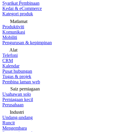
Syarikat Pembinaan
Kedai & eCommerce
Kategori produk
Matlamat
Produktiviti
Komunikasi
Mobiliti
Pengurusan & kepimpinan
Alat
Telefoni
CRM
Kalendar
Pusat hubungan
Tugas & projek
Pembina laman web
Saiz perniagaan
Usahawan solo
Perniagaan kecil
Perusahaan
Industri
Undang-undang
Runcit
Mengembara