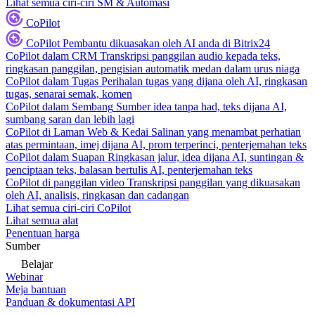
Lihat semua ciri-ciri SM & Automasi
CoPilot
CoPilot
Pembantu dikuasakan oleh AI anda di Bitrix24
CoPilot dalam CRM
Transkripsi panggilan audio kepada teks,
ringkasan panggilan, pengisian automatik medan dalam urus niaga
CoPilot dalam Tugas
Perihalan tugas yang dijana oleh AI, ringkasan
tugas, senarai semak, komen
CoPilot dalam Sembang
Sumber idea tanpa had, teks dijana AI,
sumbang saran dan lebih lagi
CoPilot di Laman Web & Kedai
Salinan yang menambat perhatian
atas permintaan, imej dijana AI, prom terperinci, penterjemahan teks
CoPilot dalam Suapan
Ringkasan jalur, idea dijana AI, suntingan &
penciptaan teks, balasan bertulis AI, penterjemahan teks
CoPilot di panggilan video
Transkripsi panggilan yang dikuasakan
oleh AI, analisis, ringkasan dan cadangan
Lihat semua ciri-ciri CoPilot
Lihat semua alat
Penentuan harga
Sumber
Belajar
Webinar
Meja bantuan
Panduan & dokumentasi API