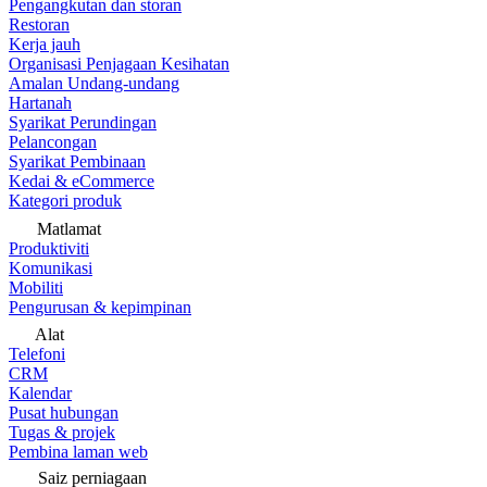
Pengangkutan dan storan
Restoran
Kerja jauh
Organisasi Penjagaan Kesihatan
Amalan Undang-undang
Hartanah
Syarikat Perundingan
Pelancongan
Syarikat Pembinaan
Kedai & eCommerce
Kategori produk
Matlamat
Produktiviti
Komunikasi
Mobiliti
Pengurusan & kepimpinan
Alat
Telefoni
CRM
Kalendar
Pusat hubungan
Tugas & projek
Pembina laman web
Saiz perniagaan