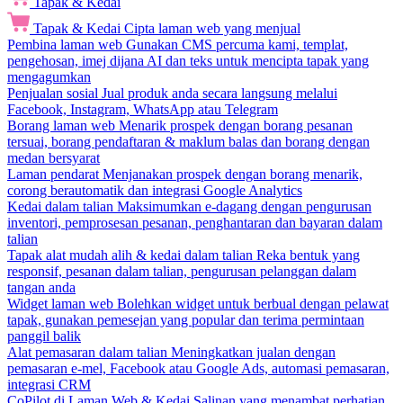
Tapak & Kedai
Tapak & Kedai
Cipta laman web yang menjual
Pembina laman web
Gunakan CMS percuma kami, templat,
pengehosan, imej dijana AI dan teks untuk mencipta tapak yang
mengagumkan
Penjualan sosial
Jual produk anda secara langsung melalui
Facebook, Instagram, WhatsApp atau Telegram
Borang laman web
Menarik prospek dengan borang pesanan
tersuai, borang pendaftaran & maklum balas dan borang dengan
medan bersyarat
Laman pendarat
Menjanakan prospek dengan borang menarik,
corong berautomatik dan integrasi Google Analytics
Kedai dalam talian
Maksimumkan e-dagang dengan pengurusan
inventori, pemprosesan pesanan, penghantaran dan bayaran dalam
talian
Tapak alat mudah alih & kedai dalam talian
Reka bentuk yang
responsif, pesanan dalam talian, pengurusan pelanggan dalam
tangan anda
Widget laman web
Bolehkan widget untuk berbual dengan pelawat
tapak, gunakan pemesejan yang popular dan terima permintaan
panggil balik
Alat pemasaran dalam talian
Meningkatkan jualan dengan
pemasaran e-mel, Facebook atau Google Ads, automasi pemasaran,
integrasi CRM
CoPilot di Laman Web & Kedai
Salinan yang menambat perhatian