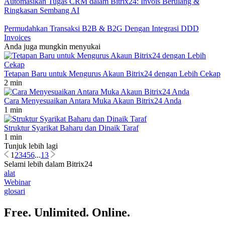
Automasikan Tugas CRM dalam Bitrix24: Invois Berulang &
Ringkasan Sembang AI
Permudahkan Transaksi B2B & B2G Dengan Integrasi DDD
Invoices
Anda juga mungkin menyukai
Tetapan Baru untuk Mengurus Akaun Bitrix24 dengan Lebih Cekap
2 min
Cara Menyesuaikan Antara Muka Akaun Bitrix24 Anda
1 min
Struktur Syarikat Baharu dan Dinaik Taraf
1 min
Tunjuk lebih lagi
1
2
3
4
5
6
...
13
Selami lebih dalam Bitrix24
alat
Webinar
glosari
Free. Unlimited. Online.