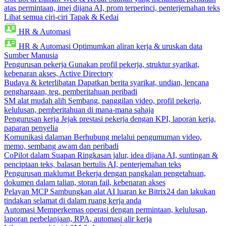
atas permintaan, imej dijana AI, prom terperinci, penterjemahan teks
Lihat semua ciri-ciri Tapak & Kedai
HR & Automasi
HR & Automasi
Optimumkan aliran kerja & uruskan data
Sumber Manusia
Pengurusan pekerja
Gunakan profil pekerja, struktur syarikat,
kebenaran akses, Active Directory
Budaya & keterlibatan
Dapatkan berita syarikat, undian, lencana
penghargaan, teg, pemberitahuan peribadi
SM alat mudah alih
Sembang, panggilan video, profil pekerja,
kelulusan, pemberitahuan di mana-mana sahaja
Pengurusan kerja
Jejak prestasi pekerja dengan KPI, laporan kerja,
paparan penyelia
Komunikasi dalaman
Berhubung melalui pengumuman video,
memo, sembang awam dan peribadi
CoPilot dalam Suapan
Ringkasan jalur, idea dijana AI, suntingan &
penciptaan teks, balasan bertulis AI, penterjemahan teks
Pengurusan maklumat
Bekerja dengan pangkalan pengetahuan,
dokumen dalam talian, storan fail, kebenaran akses
Pelayan MCP
Sambungkan alat AI luaran ke Bitrix24 dan lakukan
tindakan selamat di dalam ruang kerja anda
Automasi
Memperkemas operasi dengan permintaan, kelulusan,
laporan perbelanjaan, RPA, automasi alir kerja