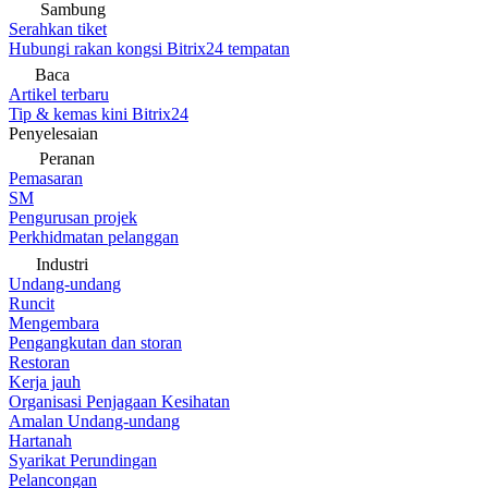
Sambung
Serahkan tiket
Hubungi rakan kongsi Bitrix24 tempatan
Baca
Artikel terbaru
Tip & kemas kini Bitrix24
Penyelesaian
Peranan
Pemasaran
SM
Pengurusan projek
Perkhidmatan pelanggan
Industri
Undang-undang
Runcit
Mengembara
Pengangkutan dan storan
Restoran
Kerja jauh
Organisasi Penjagaan Kesihatan
Amalan Undang-undang
Hartanah
Syarikat Perundingan
Pelancongan