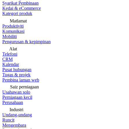
Syarikat Pembinaan
Kedai & eCommerce
Kategori produk
Matlamat
Produktiviti
Komunikasi
Mobiliti
Pengurusan & kepimpinan
Alat
Telefoni
CRM
Kalendar
Pusat hubungan
Tugas & projek
Pembina laman web
Saiz perniagaan
Usahawan solo
Perniagaan kecil
Perusahaan
Industri
Undang-undang
Runcit
Mengembara