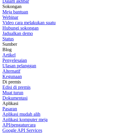
Dalam akhbar
Sokongan
Meja bantuan
Webinar
Video cara melakukan suatu
Hubungi sokongan
Jadualkan demo
Status
Sumber
Blog
Artikel
Penyelesaian
Ulasan pelanggan
Alternatif
Kegunaan
Di premis
Edisi di premis
Muat turun
Dokumentasi
Aplikasi
Pasaran
Aplikasi mudah alih
Aplikasi komputer meja
API/pengaturcara
Google API Services