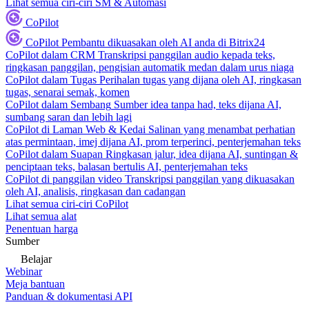
Lihat semua ciri-ciri SM & Automasi
CoPilot
CoPilot
Pembantu dikuasakan oleh AI anda di Bitrix24
CoPilot dalam CRM
Transkripsi panggilan audio kepada teks,
ringkasan panggilan, pengisian automatik medan dalam urus niaga
CoPilot dalam Tugas
Perihalan tugas yang dijana oleh AI, ringkasan
tugas, senarai semak, komen
CoPilot dalam Sembang
Sumber idea tanpa had, teks dijana AI,
sumbang saran dan lebih lagi
CoPilot di Laman Web & Kedai
Salinan yang menambat perhatian
atas permintaan, imej dijana AI, prom terperinci, penterjemahan teks
CoPilot dalam Suapan
Ringkasan jalur, idea dijana AI, suntingan &
penciptaan teks, balasan bertulis AI, penterjemahan teks
CoPilot di panggilan video
Transkripsi panggilan yang dikuasakan
oleh AI, analisis, ringkasan dan cadangan
Lihat semua ciri-ciri CoPilot
Lihat semua alat
Penentuan harga
Sumber
Belajar
Webinar
Meja bantuan
Panduan & dokumentasi API