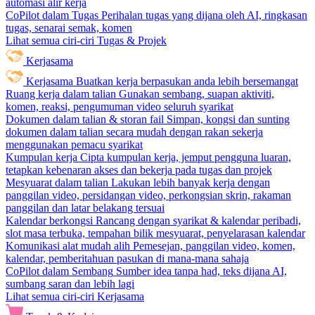
automasi alir kerja
CoPilot dalam Tugas
Perihalan tugas yang dijana oleh AI, ringkasan
tugas, senarai semak, komen
Lihat semua ciri-ciri Tugas & Projek
Kerjasama
Kerjasama
Buatkan kerja berpasukan anda lebih bersemangat
Ruang kerja dalam talian
Gunakan sembang, suapan aktiviti,
komen, reaksi, pengumuman video seluruh syarikat
Dokumen dalam talian & storan fail
Simpan, kongsi dan sunting
dokumen dalam talian secara mudah dengan rakan sekerja
menggunakan pemacu syarikat
Kumpulan kerja
Cipta kumpulan kerja, jemput pengguna luaran,
tetapkan kebenaran akses dan bekerja pada tugas dan projek
Mesyuarat dalam talian
Lakukan lebih banyak kerja dengan
panggilan video, persidangan video, perkongsian skrin, rakaman
panggilan dan latar belakang tersuai
Kalendar berkongsi
Rancang dengan syarikat & kalendar peribadi,
slot masa terbuka, tempahan bilik mesyuarat, penyelarasan kalendar
Komunikasi alat mudah alih
Pemesejan, panggilan video, komen,
kalendar, pemberitahuan pasukan di mana-mana sahaja
CoPilot dalam Sembang
Sumber idea tanpa had, teks dijana AI,
sumbang saran dan lebih lagi
Lihat semua ciri-ciri Kerjasama