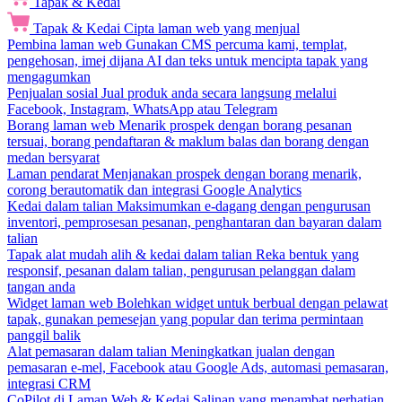
Tapak & Kedai
Tapak & Kedai
Cipta laman web yang menjual
Pembina laman web
Gunakan CMS percuma kami, templat,
pengehosan, imej dijana AI dan teks untuk mencipta tapak yang
mengagumkan
Penjualan sosial
Jual produk anda secara langsung melalui
Facebook, Instagram, WhatsApp atau Telegram
Borang laman web
Menarik prospek dengan borang pesanan
tersuai, borang pendaftaran & maklum balas dan borang dengan
medan bersyarat
Laman pendarat
Menjanakan prospek dengan borang menarik,
corong berautomatik dan integrasi Google Analytics
Kedai dalam talian
Maksimumkan e-dagang dengan pengurusan
inventori, pemprosesan pesanan, penghantaran dan bayaran dalam
talian
Tapak alat mudah alih & kedai dalam talian
Reka bentuk yang
responsif, pesanan dalam talian, pengurusan pelanggan dalam
tangan anda
Widget laman web
Bolehkan widget untuk berbual dengan pelawat
tapak, gunakan pemesejan yang popular dan terima permintaan
panggil balik
Alat pemasaran dalam talian
Meningkatkan jualan dengan
pemasaran e-mel, Facebook atau Google Ads, automasi pemasaran,
integrasi CRM
CoPilot di Laman Web & Kedai
Salinan yang menambat perhatian