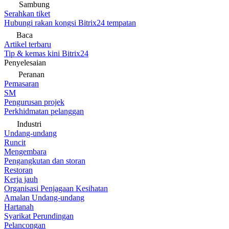
Sambung
Serahkan tiket
Hubungi rakan kongsi Bitrix24 tempatan
Baca
Artikel terbaru
Tip & kemas kini Bitrix24
Penyelesaian
Peranan
Pemasaran
SM
Pengurusan projek
Perkhidmatan pelanggan
Industri
Undang-undang
Runcit
Mengembara
Pengangkutan dan storan
Restoran
Kerja jauh
Organisasi Penjagaan Kesihatan
Amalan Undang-undang
Hartanah
Syarikat Perundingan
Pelancongan