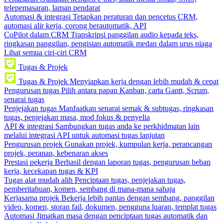
telepemasaran, laman pendarat
Automasi & integrasi
Tetapkan peraturan dan pencetus CRM,
automasi alir kerja, corong berautomatik, API
CoPilot dalam CRM
Transkripsi panggilan audio kepada teks,
ringkasan panggilan, pengisian automatik medan dalam urus niaga
Lihat semua ciri-ciri CRM
Tugas & Projek
Tugas & Projek
Menyiapkan kerja dengan lebih mudah & cepat
Pengurusan tugas
Pilih antara papan Kanban, carta Gantt, Scrum,
senarai tugas
Penjejakan tugas
Manfaatkan senarai semak & subtugas, ringkasan
tugas, penjejakan masa, mod fokus & penyelia
API & integrasi
Sambungkan tugas anda ke perkhidmatan lain
melalui integrasi API untuk automasi tugas lanjutan
Pengurusan projek
Gunakan projek, kumpulan kerja, perancangan
projek, peranan, kebenaran akses
Prestasi pekerja
Berhasil dengan laporan tugas, pengurusan beban
kerja, kecekapan tugas & KPI
Tugas alat mudah alih
Penciptaan tugas, penjejakan tugas,
pemberitahuan, komen, sembang di mana-mana sahaja
Kerjasama projek
Bekerja lebih pantas dengan sembang, panggilan
video, komen, storan fail, dokumen, pengguna luaran, templat tugas
Automasi
Jimatkan masa dengan penciptaan tugas automatik dan