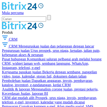
Mula percuma
Produk
CRM
CRM
Menguruskan jualan dan pelanggan dengan lancar
Pengurusan jualan
Urus prospek, urus niaga, kenalan, talian paip,
kebenaran akses & peranan
Pusat hubungan
Komunikasi saluran pelbagai arah melalui borang
CRM, widget laman web, sembang langsung, WhatsApp,
Instagram, telefoni, e-mel
Kerjasama pasukan jualan
Bekerja dengan sembang, panggilan
video, tugas, kalendar, storan fail, dokumen dalam talian
Pembolehan jualan
Dapatkan anggaran, invois, pembayaran,
katalog, inventori, e-tandatangan, kedai CRM
Analitik & laporan
Menganalisis corong jualan, prestasi pekerja,
Kecerdasan Jualan, laporan BI
CRM alat mudah alih
Prospek, urus niaga, invois, pembayaran,
telefoni, e-mel, inventori, kalendar yang mudah dicapai
Pemasaran
Gunakan kempen e-mel, iklan media sosial, SMS,