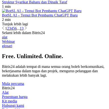
Struktur Syarikat Baharu dan Dinaik Taraf
1 min
BotSL AI – Temui Bot Pembantu ChatGPT Baru
2 min
Tunjuk lebih lagi
1
2
3
4
5
6
...
13
Selami lebih dalam Bitrix24
alat
Webinar
glosari
Free. Unlimited. Online.
Bitrix24 adalah tempat di mana semua orang boleh berkomunikasi,
bekerjasama dalam tugas dan projek, mengurus pelanggan dan
melakukan lebih banyak lagi.
Mula percuma
Bitrix24
Alat
Penentuan harga
Kit media
Hubungi kami