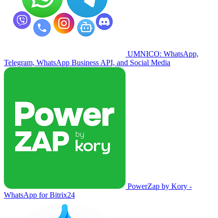
UMNICO: WhatsApp,
Telegram, WhatsApp Business API, and Social Media
PowerZap by Kory -
WhatsApp for Bitrix24