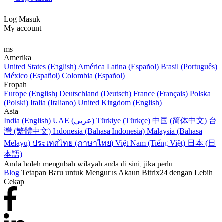
Log Masuk
My account
ms
Amerika
United States (English)
América Latina (Español)
Brasil (Português)
México (Español)
Colombia (Español)
Eropah
Europe (English)
Deutschland (Deutsch)
France (Français)
Polska
(Polski)
Italia (Italiano)
United Kingdom (English)
Asia
India (English)
UAE (عربي)
Türkiye (Türkçe)
中国 (简体中文)
台
灣 (繁體中文)
Indonesia (Bahasa Indonesia)
Malaysia (Bahasa
Melayu)
ประเทศไทย (ภาษาไทย)
Việt Nam (Tiếng Việt)
日本 (日
本語)
Anda boleh mengubah wilayah anda di sini, jika perlu
Blog
Tetapan Baru untuk Mengurus Akaun Bitrix24 dengan Lebih
Cekap