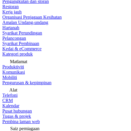
Pengangkutan dan storan
Restoran
Kerja jauh
Organisasi Penjagaan Kesihatan
Amalan Undang-undang
Hartanah
Syarikat Perundingan
Pelancongan
Syarikat Pembinaan
Kedai & eCommerce
Kategori produk
Matlamat
Produktiviti
Komunikasi
Mobiliti
Pengurusan & kepimpinan
Alat
Telefoni
CRM
Kalendar
Pusat hubungan
Tugas & projek
Pembina laman web
Saiz perniagaan