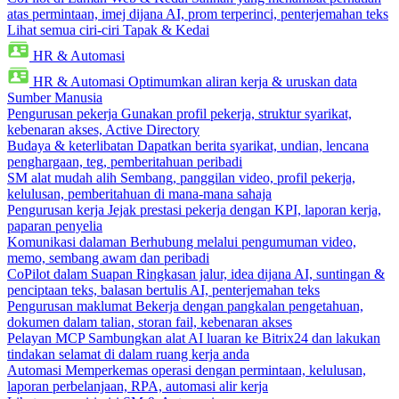
atas permintaan, imej dijana AI, prom terperinci, penterjemahan teks
Lihat semua ciri-ciri Tapak & Kedai
HR & Automasi
HR & Automasi
Optimumkan aliran kerja & uruskan data
Sumber Manusia
Pengurusan pekerja
Gunakan profil pekerja, struktur syarikat,
kebenaran akses, Active Directory
Budaya & keterlibatan
Dapatkan berita syarikat, undian, lencana
penghargaan, teg, pemberitahuan peribadi
SM alat mudah alih
Sembang, panggilan video, profil pekerja,
kelulusan, pemberitahuan di mana-mana sahaja
Pengurusan kerja
Jejak prestasi pekerja dengan KPI, laporan kerja,
paparan penyelia
Komunikasi dalaman
Berhubung melalui pengumuman video,
memo, sembang awam dan peribadi
CoPilot dalam Suapan
Ringkasan jalur, idea dijana AI, suntingan &
penciptaan teks, balasan bertulis AI, penterjemahan teks
Pengurusan maklumat
Bekerja dengan pangkalan pengetahuan,
dokumen dalam talian, storan fail, kebenaran akses
Pelayan MCP
Sambungkan alat AI luaran ke Bitrix24 dan lakukan
tindakan selamat di dalam ruang kerja anda
Automasi
Memperkemas operasi dengan permintaan, kelulusan,
laporan perbelanjaan, RPA, automasi alir kerja