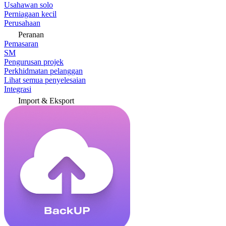
Usahawan solo
Perniagaan kecil
Perusahaan
Peranan
Pemasaran
SM
Pengurusan projek
Perkhidmatan pelanggan
Lihat semua penyelesaian
Integrasi
Import & Eksport