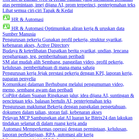
atas permintaan, imej dijana AI, prom terperinci, penterjemahan teks
Lihat semua ciri-ciri Tapak & Kedai
HR & Automasi
HR & Automasi
Optimumkan aliran kerja & uruskan data
Sumber Manusia
Pengurusan pekerja
Gunakan profil pekerja, struktur syarikat,
kebenaran akses, Active Directory
Budaya & keterlibatan
Dapatkan berita syarikat, undian, lencana
penghargaan, teg, pemberitahuan peribadi
SM alat mudah alih
Sembang, panggilan video, profil pekerja,
kelulusan, pemberitahuan di mana-mana sahaja
Pengurusan kerja
Jejak prestasi pekerja dengan KPI, laporan kerja,
paparan penyelia
Komunikasi dalaman
Berhubung melalui pengumuman video,
memo, sembang awam dan peribadi
CoPilot dalam Suapan
Ringkasan jalur, idea dijana AI, suntingan &
penciptaan teks, balasan bertulis AI, penterjemahan teks
Pengurusan maklumat
Bekerja dengan pangkalan pengetahuan,
dokumen dalam talian, storan fail, kebenaran akses
Pelayan MCP
Sambungkan alat AI luaran ke Bitrix24 dan lakukan
tindakan selamat di dalam ruang kerja anda
Automasi
Memperkemas operasi dengan permintaan, kelulusan,
laporan perbelanjaan, RPA, automasi alir kerja