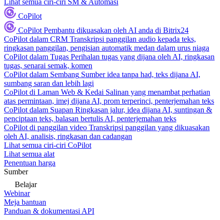
Lihat semua ciri-ciri SM & Automasi
CoPilot
CoPilot
Pembantu dikuasakan oleh AI anda di Bitrix24
CoPilot dalam CRM
Transkripsi panggilan audio kepada teks,
ringkasan panggilan, pengisian automatik medan dalam urus niaga
CoPilot dalam Tugas
Perihalan tugas yang dijana oleh AI, ringkasan
tugas, senarai semak, komen
CoPilot dalam Sembang
Sumber idea tanpa had, teks dijana AI,
sumbang saran dan lebih lagi
CoPilot di Laman Web & Kedai
Salinan yang menambat perhatian
atas permintaan, imej dijana AI, prom terperinci, penterjemahan teks
CoPilot dalam Suapan
Ringkasan jalur, idea dijana AI, suntingan &
penciptaan teks, balasan bertulis AI, penterjemahan teks
CoPilot di panggilan video
Transkripsi panggilan yang dikuasakan
oleh AI, analisis, ringkasan dan cadangan
Lihat semua ciri-ciri CoPilot
Lihat semua alat
Penentuan harga
Sumber
Belajar
Webinar
Meja bantuan
Panduan & dokumentasi API