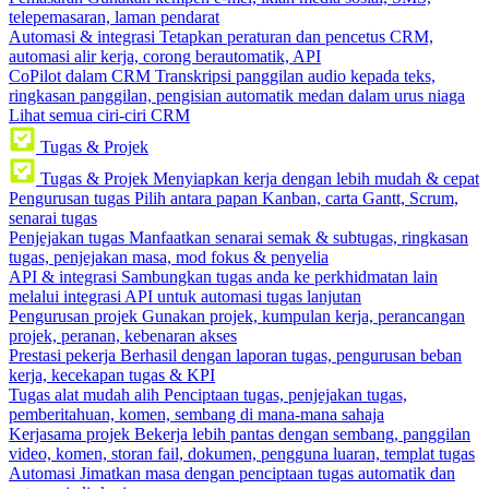
telepemasaran, laman pendarat
Automasi & integrasi
Tetapkan peraturan dan pencetus CRM,
automasi alir kerja, corong berautomatik, API
CoPilot dalam CRM
Transkripsi panggilan audio kepada teks,
ringkasan panggilan, pengisian automatik medan dalam urus niaga
Lihat semua ciri-ciri CRM
Tugas & Projek
Tugas & Projek
Menyiapkan kerja dengan lebih mudah & cepat
Pengurusan tugas
Pilih antara papan Kanban, carta Gantt, Scrum,
senarai tugas
Penjejakan tugas
Manfaatkan senarai semak & subtugas, ringkasan
tugas, penjejakan masa, mod fokus & penyelia
API & integrasi
Sambungkan tugas anda ke perkhidmatan lain
melalui integrasi API untuk automasi tugas lanjutan
Pengurusan projek
Gunakan projek, kumpulan kerja, perancangan
projek, peranan, kebenaran akses
Prestasi pekerja
Berhasil dengan laporan tugas, pengurusan beban
kerja, kecekapan tugas & KPI
Tugas alat mudah alih
Penciptaan tugas, penjejakan tugas,
pemberitahuan, komen, sembang di mana-mana sahaja
Kerjasama projek
Bekerja lebih pantas dengan sembang, panggilan
video, komen, storan fail, dokumen, pengguna luaran, templat tugas
Automasi
Jimatkan masa dengan penciptaan tugas automatik dan