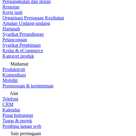
Pengangkutan dan storan
Restoran
Kerja jauh
Organisasi Penjagaan Kesihatan
Amalan Undang-undang
Hartanah
Syarikat Perundingan
Pelancongan
Syarikat Pembinaan
Kedai & eCommerce
Kategori produk
Matlamat
Produktiviti
Komunikasi
Mobiliti
Pengurusan & kepimpinan
Alat
Telefoni
CRM
Kalendar
Pusat hubungan
Tugas & projek
Pembina laman web
Saiz perniagaan