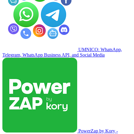
UMNICO: WhatsApp,
Telegram, WhatsApp Business API, and Social Media
PowerZap by Kory -