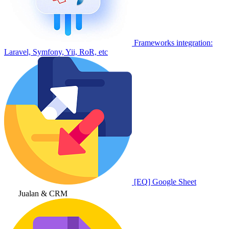
Frameworks integration:
Laravel, Symfony, Yii, RoR, etc
[EQ] Google Sheet
Jualan & CRM