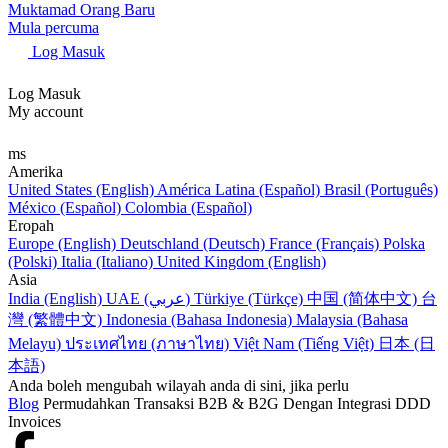
Muktamad Orang Baru
Mula percuma
Log Masuk
Log Masuk
My account
ms
Amerika
United States (English)
América Latina (Español)
Brasil (Português)
México (Español)
Colombia (Español)
Eropah
Europe (English)
Deutschland (Deutsch)
France (Français)
Polska
(Polski)
Italia (Italiano)
United Kingdom (English)
Asia
India (English)
UAE (عربي)
Türkiye (Türkçe)
中国 (简体中文)
台
灣 (繁體中文)
Indonesia (Bahasa Indonesia)
Malaysia (Bahasa
Melayu)
ประเทศไทย (ภาษาไทย)
Việt Nam (Tiếng Việt)
日本 (日
本語)
Anda boleh mengubah wilayah anda di sini, jika perlu
Blog
Permudahkan Transaksi B2B & B2G Dengan Integrasi DDD
Invoices