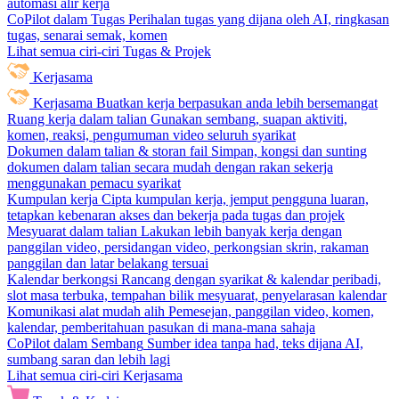
automasi alir kerja
CoPilot dalam Tugas
Perihalan tugas yang dijana oleh AI, ringkasan
tugas, senarai semak, komen
Lihat semua ciri-ciri Tugas & Projek
Kerjasama
Kerjasama
Buatkan kerja berpasukan anda lebih bersemangat
Ruang kerja dalam talian
Gunakan sembang, suapan aktiviti,
komen, reaksi, pengumuman video seluruh syarikat
Dokumen dalam talian & storan fail
Simpan, kongsi dan sunting
dokumen dalam talian secara mudah dengan rakan sekerja
menggunakan pemacu syarikat
Kumpulan kerja
Cipta kumpulan kerja, jemput pengguna luaran,
tetapkan kebenaran akses dan bekerja pada tugas dan projek
Mesyuarat dalam talian
Lakukan lebih banyak kerja dengan
panggilan video, persidangan video, perkongsian skrin, rakaman
panggilan dan latar belakang tersuai
Kalendar berkongsi
Rancang dengan syarikat & kalendar peribadi,
slot masa terbuka, tempahan bilik mesyuarat, penyelarasan kalendar
Komunikasi alat mudah alih
Pemesejan, panggilan video, komen,
kalendar, pemberitahuan pasukan di mana-mana sahaja
CoPilot dalam Sembang
Sumber idea tanpa had, teks dijana AI,
sumbang saran dan lebih lagi
Lihat semua ciri-ciri Kerjasama