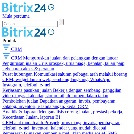
Mula percuma
Produk
CRM
CRM
Menguruskan jualan dan pelanggan dengan lancar
Pengurusan jualan
Urus prospek, urus niaga, kenalan, talian paip,
kebenaran akses & peranan
Pusat hubungan
Komunikasi saluran pelbagai arah melalui borang
CRM, widget laman web, sembang langsung, WhatsApp,
Instagram, telefoni, e-mel
Kerjasama pasukan jualan
Bekerja dengan sembang, panggilan
video, tugas, kalendar, storan fail, dokumen dalam talian
Pembolehan jualan
Dapatkan anggaran, invois, pembayaran,
katalog, inventori, e-tandatangan, kedai CRM
Analitik & laporan
Menganalisis corong jualan, prestasi pekerja,
Kecerdasan Jualan, laporan BI
CRM alat mudah alih
Prospek, urus niaga, invois, pembayaran,
telefoni, e-mel, inventori, kalendar yang mudah dicapai
Pemasaran
Gunakan kempen e-mel, iklan media sosial, SMS,