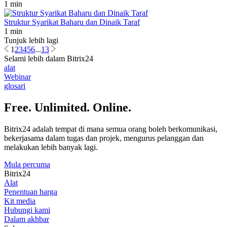
1 min
Struktur Syarikat Baharu dan Dinaik Taraf
1 min
Tunjuk lebih lagi
1
2
3
4
5
6
...
13
Selami lebih dalam Bitrix24
alat
Webinar
glosari
Free. Unlimited. Online.
Bitrix24 adalah tempat di mana semua orang boleh berkomunikasi,
bekerjasama dalam tugas dan projek, mengurus pelanggan dan
melakukan lebih banyak lagi.
Mula percuma
Bitrix24
Alat
Penentuan harga
Kit media
Hubungi kami
Dalam akhbar