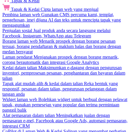
Tapak & Kedai
Tapak & Kedai
Cipta laman web yang menjual
Pembina laman web
Gunakan CMS percuma kami, templat,
pengehosan, imej dijana AI dan teks untuk mencipta tapak yang
mengagumkan
Penjualan sosial
Jual produk anda secara langsung melalui
Facebook, Instagram, WhatsApp atau Telegram
Borang laman web
Menarik prospek dengan borang pesanan
tersuai, borang pendaftaran & maklum balas dan borang dengan
medan bersyarat
Laman pendarat
Menjanakan prospek dengan borang menarik,
corong berautomatik dan integrasi Google Analytics
Kedai dalam talian
Maksimumkan e-dagang dengan pengurusan
inventori, pemprosesan pesanan, penghantaran dan bayaran dalam
talian
Tapak alat mudah alih & kedai dalam talian
Reka bentuk yang
responsif, pesanan dalam talian, pengurusan pelanggan dalam
tangan anda
Widget laman web
Bolehkan widget untuk berbual dengan pelawat
tapak, gunakan pemesejan yang popular dan terima permintaan
panggil balik
Alat pemasaran dalam talian
Meningkatkan jualan dengan
pemasaran e-mel, Facebook atau Google Ads, automasi pemasaran,
integrasi CRM
CoPilot di Laman Web & Kedai
Salinan yang menambat perhatian