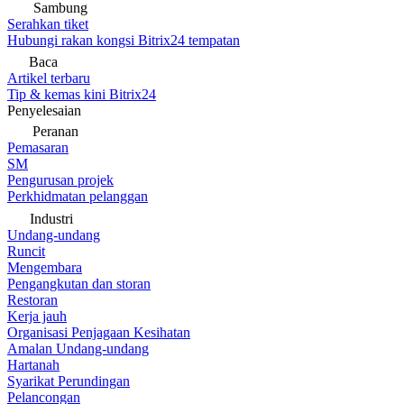
Sambung
Serahkan tiket
Hubungi rakan kongsi Bitrix24 tempatan
Baca
Artikel terbaru
Tip & kemas kini Bitrix24
Penyelesaian
Peranan
Pemasaran
SM
Pengurusan projek
Perkhidmatan pelanggan
Industri
Undang-undang
Runcit
Mengembara
Pengangkutan dan storan
Restoran
Kerja jauh
Organisasi Penjagaan Kesihatan
Amalan Undang-undang
Hartanah
Syarikat Perundingan
Pelancongan