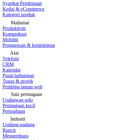
Syarikat Pembinaan
Kedai & eCommerce
Kategori produk
Matlamat
Produktiviti
Komunikasi
Mobiliti
Pengurusan & kepimpinan
Alat
Telefoni
CRM
Kalendar
Pusat hubungan
Tugas & projek
Pembina laman web
Saiz perniagaan
Usahawan solo
Perniagaan kecil
Perusahaan
Industri
Undang-undang
Runcit
Mengembara