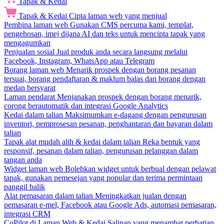
Tapak & Kedai
Tapak & Kedai
Cipta laman web yang menjual
Pembina laman web
Gunakan CMS percuma kami, templat,
pengehosan, imej dijana AI dan teks untuk mencipta tapak yang
mengagumkan
Penjualan sosial
Jual produk anda secara langsung melalui
Facebook, Instagram, WhatsApp atau Telegram
Borang laman web
Menarik prospek dengan borang pesanan
tersuai, borang pendaftaran & maklum balas dan borang dengan
medan bersyarat
Laman pendarat
Menjanakan prospek dengan borang menarik,
corong berautomatik dan integrasi Google Analytics
Kedai dalam talian
Maksimumkan e-dagang dengan pengurusan
inventori, pemprosesan pesanan, penghantaran dan bayaran dalam
talian
Tapak alat mudah alih & kedai dalam talian
Reka bentuk yang
responsif, pesanan dalam talian, pengurusan pelanggan dalam
tangan anda
Widget laman web
Bolehkan widget untuk berbual dengan pelawat
tapak, gunakan pemesejan yang popular dan terima permintaan
panggil balik
Alat pemasaran dalam talian
Meningkatkan jualan dengan
pemasaran e-mel, Facebook atau Google Ads, automasi pemasaran,
integrasi CRM
CoPilot di Laman Web & Kedai
Salinan yang menambat perhatian