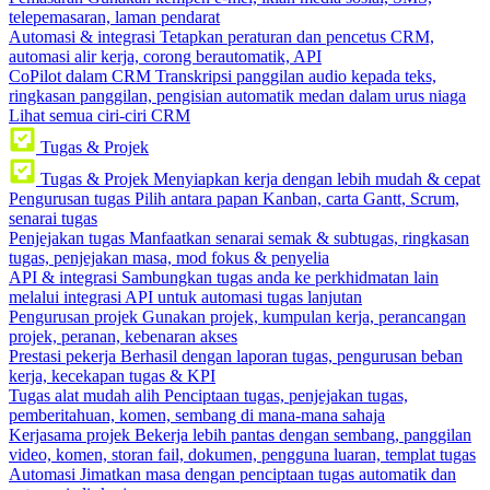
telepemasaran, laman pendarat
Automasi & integrasi
Tetapkan peraturan dan pencetus CRM,
automasi alir kerja, corong berautomatik, API
CoPilot dalam CRM
Transkripsi panggilan audio kepada teks,
ringkasan panggilan, pengisian automatik medan dalam urus niaga
Lihat semua ciri-ciri CRM
Tugas & Projek
Tugas & Projek
Menyiapkan kerja dengan lebih mudah & cepat
Pengurusan tugas
Pilih antara papan Kanban, carta Gantt, Scrum,
senarai tugas
Penjejakan tugas
Manfaatkan senarai semak & subtugas, ringkasan
tugas, penjejakan masa, mod fokus & penyelia
API & integrasi
Sambungkan tugas anda ke perkhidmatan lain
melalui integrasi API untuk automasi tugas lanjutan
Pengurusan projek
Gunakan projek, kumpulan kerja, perancangan
projek, peranan, kebenaran akses
Prestasi pekerja
Berhasil dengan laporan tugas, pengurusan beban
kerja, kecekapan tugas & KPI
Tugas alat mudah alih
Penciptaan tugas, penjejakan tugas,
pemberitahuan, komen, sembang di mana-mana sahaja
Kerjasama projek
Bekerja lebih pantas dengan sembang, panggilan
video, komen, storan fail, dokumen, pengguna luaran, templat tugas
Automasi
Jimatkan masa dengan penciptaan tugas automatik dan