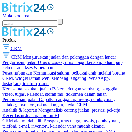
Mula percuma
Produk
CRM
CRM
Menguruskan jualan dan pelanggan dengan lancar
Pengurusan jualan
Urus prospek, urus niaga, kenalan, talian paip,
kebenaran akses & peranan
Pusat hubungan
Komunikasi saluran pelbagai arah melalui borang
CRM, widget laman web, sembang langsung, WhatsApp,
Instagram, telefoni, e-mel
Kerjasama pasukan jualan
Bekerja dengan sembang, panggilan
video, tugas, kalendar, storan fail, dokumen dalam talian
Pembolehan jualan
Dapatkan anggaran, invois, pembayaran,
katalog, inventori, e-tandatangan, kedai CRM
Analitik & laporan
Menganalisis corong jualan, prestasi pekerja,
Kecerdasan Jualan, laporan BI
CRM alat mudah alih
Prospek, urus niaga, invois, pembayaran,
telefoni, e-mel, inventori, kalendar yang mudah dicapai
Pemasaran
Gunakan kempen e-mel, iklan media sosial, SMS,