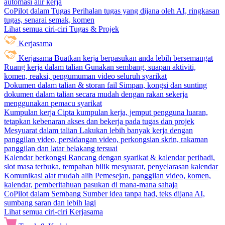
automasi alir kerja
CoPilot dalam Tugas
Perihalan tugas yang dijana oleh AI, ringkasan
tugas, senarai semak, komen
Lihat semua ciri-ciri Tugas & Projek
Kerjasama
Kerjasama
Buatkan kerja berpasukan anda lebih bersemangat
Ruang kerja dalam talian
Gunakan sembang, suapan aktiviti,
komen, reaksi, pengumuman video seluruh syarikat
Dokumen dalam talian & storan fail
Simpan, kongsi dan sunting
dokumen dalam talian secara mudah dengan rakan sekerja
menggunakan pemacu syarikat
Kumpulan kerja
Cipta kumpulan kerja, jemput pengguna luaran,
tetapkan kebenaran akses dan bekerja pada tugas dan projek
Mesyuarat dalam talian
Lakukan lebih banyak kerja dengan
panggilan video, persidangan video, perkongsian skrin, rakaman
panggilan dan latar belakang tersuai
Kalendar berkongsi
Rancang dengan syarikat & kalendar peribadi,
slot masa terbuka, tempahan bilik mesyuarat, penyelarasan kalendar
Komunikasi alat mudah alih
Pemesejan, panggilan video, komen,
kalendar, pemberitahuan pasukan di mana-mana sahaja
CoPilot dalam Sembang
Sumber idea tanpa had, teks dijana AI,
sumbang saran dan lebih lagi
Lihat semua ciri-ciri Kerjasama