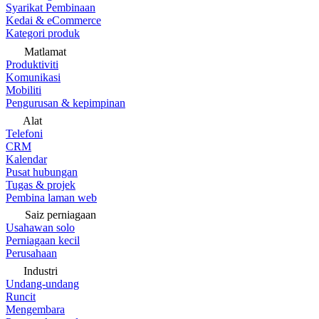
Syarikat Pembinaan
Kedai & eCommerce
Kategori produk
Matlamat
Produktiviti
Komunikasi
Mobiliti
Pengurusan & kepimpinan
Alat
Telefoni
CRM
Kalendar
Pusat hubungan
Tugas & projek
Pembina laman web
Saiz perniagaan
Usahawan solo
Perniagaan kecil
Perusahaan
Industri
Undang-undang
Runcit
Mengembara