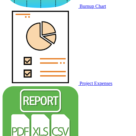
Burnup Chart
Project Expenses