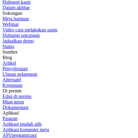
Hubungi kami
Dalam akhbar
Sokongan
Meja bantuan
Webinar
Video cara melakukan suatu
Hubungi sokongan
Jadualkan demo
Status
Sumber
Blog
Artikel
Penyelesaian
Ulasan pelanggan
Alternatif
Kegunaan
Di premis
Edisi di premis
Muat turun
Dokumentasi
Aplikasi
Pasaran
Aplikasi mudah alih
Aplikasi komputer meja
API/pengaturcara