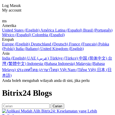
Log Masuk
My account
ms
Amerika
United States (English)
América Latina (Español)
Brasil (Português)
México (Español)
Colombia (Español)
Eropah
Europe (English)
Deutschland (Deutsch)
France (Français)
Polska
(Polski)
Italia (Italiano)
United Kingdom (English)
Asia
India (English)
UAE (عربي)
Türkiye (Türkçe)
中国 (简体中文)
台
灣 (繁體中文)
Indonesia (Bahasa Indonesia)
Malaysia (Bahasa
Melayu)
ประเทศไทย (ภาษาไทย)
Việt Nam (Tiếng Việt)
日本 (日
本語)
Anda boleh mengubah wilayah anda di sini, jika perlu
Bitrix24 Blogs