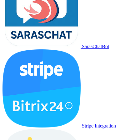
SarasChatBot
Stripe Integration