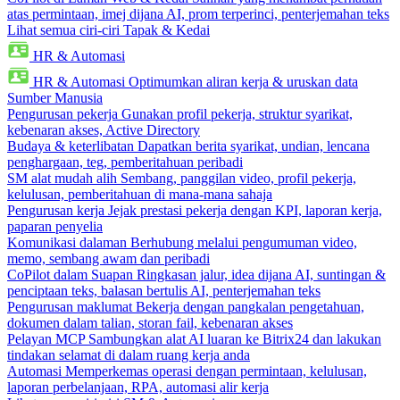
atas permintaan, imej dijana AI, prom terperinci, penterjemahan teks
Lihat semua ciri-ciri Tapak & Kedai
HR & Automasi
HR & Automasi
Optimumkan aliran kerja & uruskan data
Sumber Manusia
Pengurusan pekerja
Gunakan profil pekerja, struktur syarikat,
kebenaran akses, Active Directory
Budaya & keterlibatan
Dapatkan berita syarikat, undian, lencana
penghargaan, teg, pemberitahuan peribadi
SM alat mudah alih
Sembang, panggilan video, profil pekerja,
kelulusan, pemberitahuan di mana-mana sahaja
Pengurusan kerja
Jejak prestasi pekerja dengan KPI, laporan kerja,
paparan penyelia
Komunikasi dalaman
Berhubung melalui pengumuman video,
memo, sembang awam dan peribadi
CoPilot dalam Suapan
Ringkasan jalur, idea dijana AI, suntingan &
penciptaan teks, balasan bertulis AI, penterjemahan teks
Pengurusan maklumat
Bekerja dengan pangkalan pengetahuan,
dokumen dalam talian, storan fail, kebenaran akses
Pelayan MCP
Sambungkan alat AI luaran ke Bitrix24 dan lakukan
tindakan selamat di dalam ruang kerja anda
Automasi
Memperkemas operasi dengan permintaan, kelulusan,
laporan perbelanjaan, RPA, automasi alir kerja