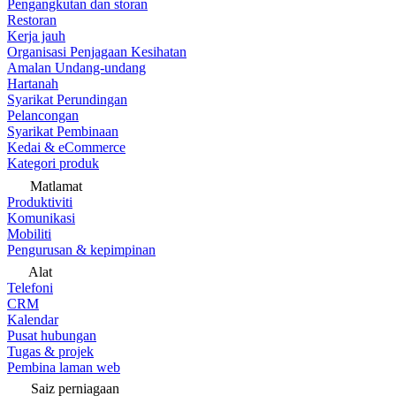
Pengangkutan dan storan
Restoran
Kerja jauh
Organisasi Penjagaan Kesihatan
Amalan Undang-undang
Hartanah
Syarikat Perundingan
Pelancongan
Syarikat Pembinaan
Kedai & eCommerce
Kategori produk
Matlamat
Produktiviti
Komunikasi
Mobiliti
Pengurusan & kepimpinan
Alat
Telefoni
CRM
Kalendar
Pusat hubungan
Tugas & projek
Pembina laman web
Saiz perniagaan