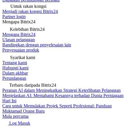
Untuk rakan kongsi
Menjadi rakan kongsi Bitrix24
Partner login
Mengapa Bitrix24
Kelebihan Bitrix24
Mengapa Bitrix24
Ulasan pelanggan
Bandingkan dengan penyelesaian lain
Penyesuaian produk
Syarikat kami
Tentang kami
Hubungi kami
Dalam akhbar
Perundangan
Terbaru daripada Bitrix24
Peranan AI dalam Meningkatkan Strategi Keterlibatan Pelanggan
Menjelaskan AI: Memahami Kesannya terhadap Dunia Perniagaan
Hari Ini
Cara untuk Memulakan Projek Seperti Profesional: Panduan
Muktamad Orang Baru
Mula percuma
Log Masuk