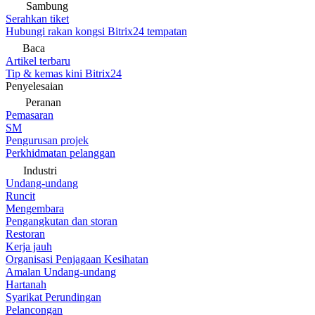
Sambung
Serahkan tiket
Hubungi rakan kongsi Bitrix24 tempatan
Baca
Artikel terbaru
Tip & kemas kini Bitrix24
Penyelesaian
Peranan
Pemasaran
SM
Pengurusan projek
Perkhidmatan pelanggan
Industri
Undang-undang
Runcit
Mengembara
Pengangkutan dan storan
Restoran
Kerja jauh
Organisasi Penjagaan Kesihatan
Amalan Undang-undang
Hartanah
Syarikat Perundingan
Pelancongan