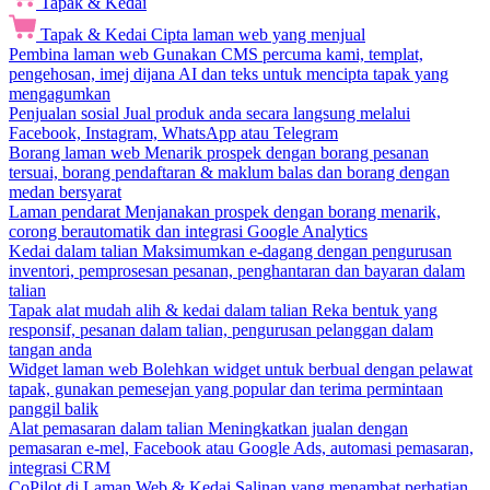
Tapak & Kedai
Tapak & Kedai
Cipta laman web yang menjual
Pembina laman web
Gunakan CMS percuma kami, templat,
pengehosan, imej dijana AI dan teks untuk mencipta tapak yang
mengagumkan
Penjualan sosial
Jual produk anda secara langsung melalui
Facebook, Instagram, WhatsApp atau Telegram
Borang laman web
Menarik prospek dengan borang pesanan
tersuai, borang pendaftaran & maklum balas dan borang dengan
medan bersyarat
Laman pendarat
Menjanakan prospek dengan borang menarik,
corong berautomatik dan integrasi Google Analytics
Kedai dalam talian
Maksimumkan e-dagang dengan pengurusan
inventori, pemprosesan pesanan, penghantaran dan bayaran dalam
talian
Tapak alat mudah alih & kedai dalam talian
Reka bentuk yang
responsif, pesanan dalam talian, pengurusan pelanggan dalam
tangan anda
Widget laman web
Bolehkan widget untuk berbual dengan pelawat
tapak, gunakan pemesejan yang popular dan terima permintaan
panggil balik
Alat pemasaran dalam talian
Meningkatkan jualan dengan
pemasaran e-mel, Facebook atau Google Ads, automasi pemasaran,
integrasi CRM
CoPilot di Laman Web & Kedai
Salinan yang menambat perhatian