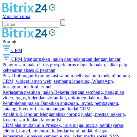
Mula percuma
Produk
CRM
CRM
Menguruskan jualan dan pelanggan dengan lancar
Pengurusan jualan
Urus prospek, urus niaga, kenalan, talian paip,
kebenaran akses & peranan
Pusat hubungan
Komunikasi saluran pelbagai arah melalui borang
CRM, widget laman web, sembang langsung, WhatsApp,
Instagram, telefoni, e-mel
Kerjasama pasukan jualan
Bekerja dengan sembang, panggilan
video, tugas, kalendar, storan fail, dokumen dalam talian
Pembolehan jualan
Dapatkan anggaran, invois, pembayaran,
katalog, inventori, e-tandatangan, kedai CRM
Analitik & laporan
Menganalisis corong jualan, prestasi pekerja,
Kecerdasan Jualan, laporan BI
CRM alat mudah alih
Prospek, urus niaga, invois, pembayaran,
telefoni, e-mel, inventori, kalendar yang mudah dicapai
Pemasaran
Gunakan kempen e-mel, iklan media sosial, SMS,