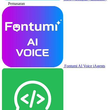
Pemasaran
Fontumi AI Voice iAgents