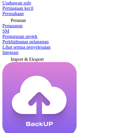
Usahawan solo
Perniagaan kecil
Perusahaan
Peranan
Pemasaran
SM
Pengurusan projek
Perkhidmatan pelanggan
Lihat semua penyelesaian
Integrasi
Import & Eksport