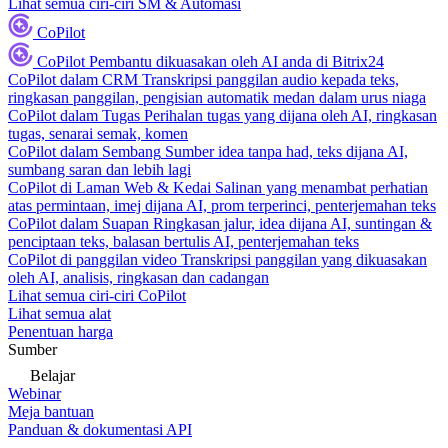
Lihat semua ciri-ciri SM & Automasi
CoPilot
CoPilot
Pembantu dikuasakan oleh AI anda di Bitrix24
CoPilot dalam CRM
Transkripsi panggilan audio kepada teks,
ringkasan panggilan, pengisian automatik medan dalam urus niaga
CoPilot dalam Tugas
Perihalan tugas yang dijana oleh AI, ringkasan
tugas, senarai semak, komen
CoPilot dalam Sembang
Sumber idea tanpa had, teks dijana AI,
sumbang saran dan lebih lagi
CoPilot di Laman Web & Kedai
Salinan yang menambat perhatian
atas permintaan, imej dijana AI, prom terperinci, penterjemahan teks
CoPilot dalam Suapan
Ringkasan jalur, idea dijana AI, suntingan &
penciptaan teks, balasan bertulis AI, penterjemahan teks
CoPilot di panggilan video
Transkripsi panggilan yang dikuasakan
oleh AI, analisis, ringkasan dan cadangan
Lihat semua ciri-ciri CoPilot
Lihat semua alat
Penentuan harga
Sumber
Belajar
Webinar
Meja bantuan
Panduan & dokumentasi API