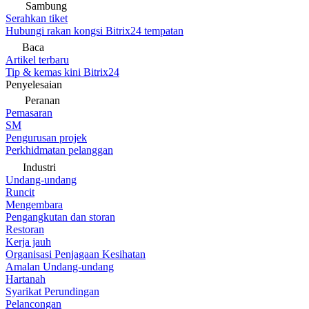
Sambung
Serahkan tiket
Hubungi rakan kongsi Bitrix24 tempatan
Baca
Artikel terbaru
Tip & kemas kini Bitrix24
Penyelesaian
Peranan
Pemasaran
SM
Pengurusan projek
Perkhidmatan pelanggan
Industri
Undang-undang
Runcit
Mengembara
Pengangkutan dan storan
Restoran
Kerja jauh
Organisasi Penjagaan Kesihatan
Amalan Undang-undang
Hartanah
Syarikat Perundingan
Pelancongan