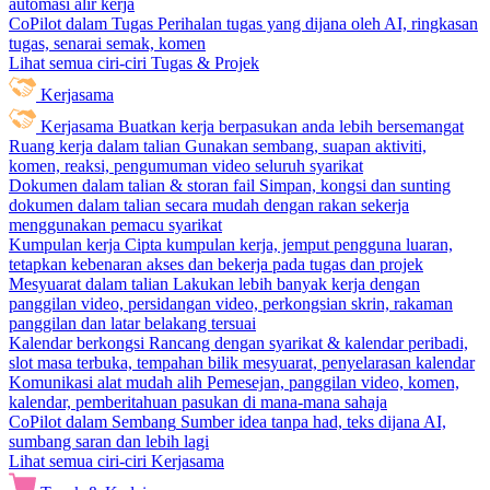
automasi alir kerja
CoPilot dalam Tugas
Perihalan tugas yang dijana oleh AI, ringkasan
tugas, senarai semak, komen
Lihat semua ciri-ciri Tugas & Projek
Kerjasama
Kerjasama
Buatkan kerja berpasukan anda lebih bersemangat
Ruang kerja dalam talian
Gunakan sembang, suapan aktiviti,
komen, reaksi, pengumuman video seluruh syarikat
Dokumen dalam talian & storan fail
Simpan, kongsi dan sunting
dokumen dalam talian secara mudah dengan rakan sekerja
menggunakan pemacu syarikat
Kumpulan kerja
Cipta kumpulan kerja, jemput pengguna luaran,
tetapkan kebenaran akses dan bekerja pada tugas dan projek
Mesyuarat dalam talian
Lakukan lebih banyak kerja dengan
panggilan video, persidangan video, perkongsian skrin, rakaman
panggilan dan latar belakang tersuai
Kalendar berkongsi
Rancang dengan syarikat & kalendar peribadi,
slot masa terbuka, tempahan bilik mesyuarat, penyelarasan kalendar
Komunikasi alat mudah alih
Pemesejan, panggilan video, komen,
kalendar, pemberitahuan pasukan di mana-mana sahaja
CoPilot dalam Sembang
Sumber idea tanpa had, teks dijana AI,
sumbang saran dan lebih lagi
Lihat semua ciri-ciri Kerjasama