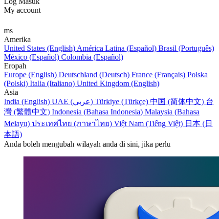
Log Masuk
My account
ms
Amerika
United States (English)
América Latina (Español)
Brasil (Português)
México (Español)
Colombia (Español)
Eropah
Europe (English)
Deutschland (Deutsch)
France (Français)
Polska
(Polski)
Italia (Italiano)
United Kingdom (English)
Asia
India (English)
UAE (عربي)
Türkiye (Türkçe)
中国 (简体中文)
台
灣 (繁體中文)
Indonesia (Bahasa Indonesia)
Malaysia (Bahasa
Melayu)
ประเทศไทย (ภาษาไทย)
Việt Nam (Tiếng Việt)
日本 (日
本語)
Anda boleh mengubah wilayah anda di sini, jika perlu