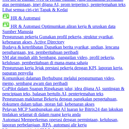
atas permintaan, imej dijana AI, prom terperinci, penterjemahan teks
Lihat semua ciri-ciri Tapak & Kedai
HR & Automasi
HR & Automasi
Optimumkan aliran kerja & uruskan data
Sumber Manusia
Pengurusan pekerja
Gunakan profil pekerja, struktur syarikat,
kebenaran akses, Active Directory
Budaya & keterlibatan
Dapatkan berita syarikat, undian, lencana
penghargaan, teg, pemberitahuan peribadi
SM alat mudah alih
Sembang, panggilan video, profil pekerja,
kelulusan, pemberitahuan di mana-mana sahaja
Pengurusan kerja
Jejak prestasi pekerja dengan KPI, laporan kerja,
paparan penyelia
Komunikasi dalaman
Berhubung melalui pengumuman video,
memo, sembang awam dan peribadi
CoPilot dalam Suapan
Ringkasan jalur, idea dijana AI, suntingan &
penciptaan teks, balasan bertulis AI, penterjemahan teks
Pengurusan maklumat
Bekerja dengan pangkalan pengetahuan,
dokumen dalam talian, storan fail, kebenaran akses
Pelayan MCP
Sambungkan alat AI luaran ke Bitrix24 dan lakukan
tindakan selamat di dalam ruang kerja anda
Automasi
Memperkemas operasi dengan permintaan, kelulusan,
laporan perbelanjaan, RPA, automasi alir kerja