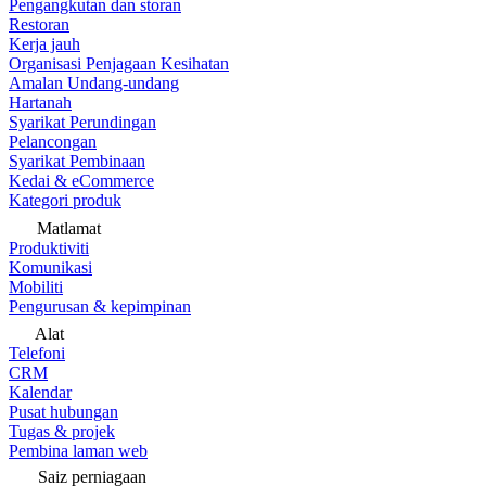
Pengangkutan dan storan
Restoran
Kerja jauh
Organisasi Penjagaan Kesihatan
Amalan Undang-undang
Hartanah
Syarikat Perundingan
Pelancongan
Syarikat Pembinaan
Kedai & eCommerce
Kategori produk
Matlamat
Produktiviti
Komunikasi
Mobiliti
Pengurusan & kepimpinan
Alat
Telefoni
CRM
Kalendar
Pusat hubungan
Tugas & projek
Pembina laman web
Saiz perniagaan