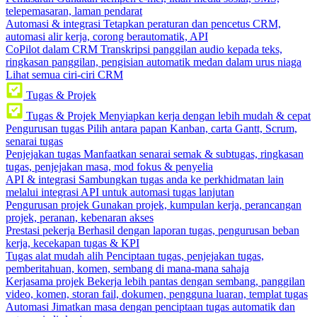
telepemasaran, laman pendarat
Automasi & integrasi
Tetapkan peraturan dan pencetus CRM,
automasi alir kerja, corong berautomatik, API
CoPilot dalam CRM
Transkripsi panggilan audio kepada teks,
ringkasan panggilan, pengisian automatik medan dalam urus niaga
Lihat semua ciri-ciri CRM
Tugas & Projek
Tugas & Projek
Menyiapkan kerja dengan lebih mudah & cepat
Pengurusan tugas
Pilih antara papan Kanban, carta Gantt, Scrum,
senarai tugas
Penjejakan tugas
Manfaatkan senarai semak & subtugas, ringkasan
tugas, penjejakan masa, mod fokus & penyelia
API & integrasi
Sambungkan tugas anda ke perkhidmatan lain
melalui integrasi API untuk automasi tugas lanjutan
Pengurusan projek
Gunakan projek, kumpulan kerja, perancangan
projek, peranan, kebenaran akses
Prestasi pekerja
Berhasil dengan laporan tugas, pengurusan beban
kerja, kecekapan tugas & KPI
Tugas alat mudah alih
Penciptaan tugas, penjejakan tugas,
pemberitahuan, komen, sembang di mana-mana sahaja
Kerjasama projek
Bekerja lebih pantas dengan sembang, panggilan
video, komen, storan fail, dokumen, pengguna luaran, templat tugas
Automasi
Jimatkan masa dengan penciptaan tugas automatik dan