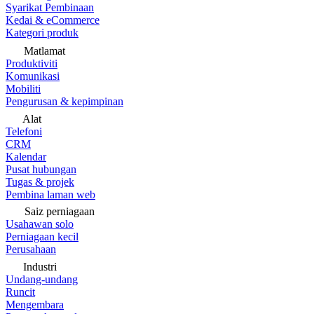
Syarikat Pembinaan
Kedai & eCommerce
Kategori produk
Matlamat
Produktiviti
Komunikasi
Mobiliti
Pengurusan & kepimpinan
Alat
Telefoni
CRM
Kalendar
Pusat hubungan
Tugas & projek
Pembina laman web
Saiz perniagaan
Usahawan solo
Perniagaan kecil
Perusahaan
Industri
Undang-undang
Runcit
Mengembara