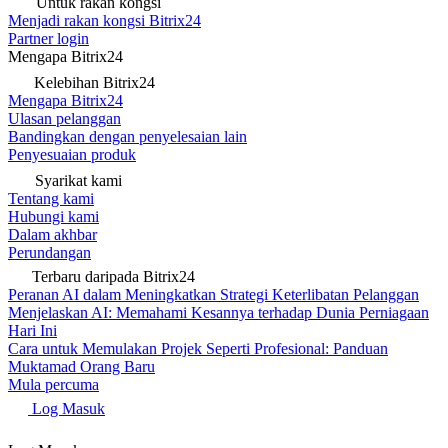
Untuk rakan kongsi
Menjadi rakan kongsi Bitrix24
Partner login
Mengapa Bitrix24
Kelebihan Bitrix24
Mengapa Bitrix24
Ulasan pelanggan
Bandingkan dengan penyelesaian lain
Penyesuaian produk
Syarikat kami
Tentang kami
Hubungi kami
Dalam akhbar
Perundangan
Terbaru daripada Bitrix24
Peranan AI dalam Meningkatkan Strategi Keterlibatan Pelanggan
Menjelaskan AI: Memahami Kesannya terhadap Dunia Perniagaan
Hari Ini
Cara untuk Memulakan Projek Seperti Profesional: Panduan
Muktamad Orang Baru
Mula percuma
Log Masuk