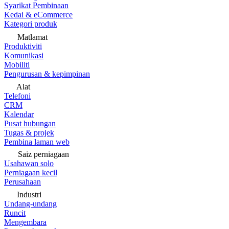
Syarikat Pembinaan
Kedai & eCommerce
Kategori produk
Matlamat
Produktiviti
Komunikasi
Mobiliti
Pengurusan & kepimpinan
Alat
Telefoni
CRM
Kalendar
Pusat hubungan
Tugas & projek
Pembina laman web
Saiz perniagaan
Usahawan solo
Perniagaan kecil
Perusahaan
Industri
Undang-undang
Runcit
Mengembara