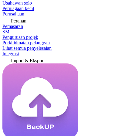
Usahawan solo
Perniagaan kecil
Perusahaan
Peranan
Pemasaran
SM
Pengurusan projek
Perkhidmatan pelanggan
Lihat semua penyelesaian
Integrasi
Import & Eksport