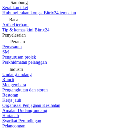
Sambung
Serahkan tiket
Hubungi rakan kongsi Bitrix24 tempatan
Baca
Artikel terbaru
Tip & kemas kini Bitrix24
Penyelesaian
Peranan
Pemasaran
SM
Pengurusan projek
Perkhidmatan pelanggan
Industri
Undang-undang
Runcit
Mengembara
Pengangkutan dan storan
Restoran
Kerja jauh
Organisasi Penjagaan Kesihatan
Amalan Undang-undang
Hartanah
Syarikat Perundingan
Pelancongan