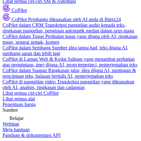
Lihat semua ciri-ciri SM & Automasi
CoPilot
CoPilot
Pembantu dikuasakan oleh AI anda di Bitrix24
CoPilot dalam CRM
Transkripsi panggilan audio kepada teks,
ringkasan panggilan, pengisian automatik medan dalam urus niaga
CoPilot dalam Tugas
Perihalan tugas yang dijana oleh AI, ringkasan
tugas, senarai semak, komen
CoPilot dalam Sembang
Sumber idea tanpa had, teks dijana AI,
sumbang saran dan lebih lagi
CoPilot di Laman Web & Kedai
Salinan yang menambat perhatian
atas permintaan, imej dijana AI, prom terperinci, penterjemahan teks
CoPilot dalam Suapan
Ringkasan jalur, idea dijana AI, suntingan &
penciptaan teks, balasan bertulis AI, penterjemahan teks
CoPilot di panggilan video
Transkripsi panggilan yang dikuasakan
oleh AI, analisis, ringkasan dan cadangan
Lihat semua ciri-ciri CoPilot
Lihat semua alat
Penentuan harga
Sumber
Belajar
Webinar
Meja bantuan
Panduan & dokumentasi API