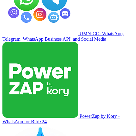
UMNICO: WhatsApp,
Telegram, WhatsApp Business API, and Social Media
PowerZap by Kory -
WhatsApp for Bitrix24