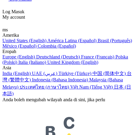
Log Masuk
My account
ms
Amerika
United States (English)
América Latina (Español)
Brasil (Português)
México (Español)
Colombia (Español)
Eropah
Europe (English)
Deutschland (Deutsch)
France (Français)
Polska
(Polski)
Italia (Italiano)
United Kingdom (English)
Asia
India (English)
UAE (عربي)
Türkiye (Türkçe)
中国 (简体中文)
台
灣 (繁體中文)
Indonesia (Bahasa Indonesia)
Malaysia (Bahasa
Melayu)
ประเทศไทย (ภาษาไทย)
Việt Nam (Tiếng Việt)
日本 (日
本語)
Anda boleh mengubah wilayah anda di sini, jika perlu