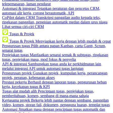
telepemasaran, laman pendarat
Automasi & integrasi
Tetapkan peraturan dan pencetus CRM,
automasi alir kerja, corong berautomatik, API
CoPilot dalam CRM
Transkripsi panggilan audio kepada teks,
ringkasan panggilan, pengisian automatik medan dalam urus niaga
Lihat semua ciri-ciri CRM
Tugas & Projek
Tugas & Projek
Menyiapkan kerja dengan lebih mudah & cepat
Pengurusan tugas
Pilih antara papan Kanban, carta Gantt, Scrum,
senarai tugas
Penjejakan tugas
Manfaatkan senarai semak & subtugas, ringkasan
tugas, penjejakan masa, mod fokus & penyelia
API & integrasi
Sambungkan tugas anda ke perkhidmatan lain
melalui integrasi API untuk automasi tugas lanjutan
Pengurusan projek
Gunakan projek, kumpulan kerja, perancangan
projek, peranan, kebenaran akses
Prestasi pekerja
Berhasil dengan laporan tugas, pengurusan beban
kerja, kecekapan tugas & KPI
Tugas alat mudah alih
Penciptaan tugas, penjejakan tugas,
pemberitahuan, komen, sembang di mana-mana sahaja
Kerjasama projek
Bekerja lebih pantas dengan sembang, panggilan
video, komen, storan fail, dokumen, pengguna luaran, templat tugas
Automasi
Jimatkan masa dengan penciptaan tugas automatik dan