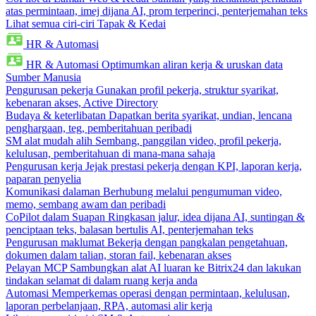
atas permintaan, imej dijana AI, prom terperinci, penterjemahan teks
Lihat semua ciri-ciri Tapak & Kedai
HR & Automasi
HR & Automasi
Optimumkan aliran kerja & uruskan data
Sumber Manusia
Pengurusan pekerja
Gunakan profil pekerja, struktur syarikat,
kebenaran akses, Active Directory
Budaya & keterlibatan
Dapatkan berita syarikat, undian, lencana
penghargaan, teg, pemberitahuan peribadi
SM alat mudah alih
Sembang, panggilan video, profil pekerja,
kelulusan, pemberitahuan di mana-mana sahaja
Pengurusan kerja
Jejak prestasi pekerja dengan KPI, laporan kerja,
paparan penyelia
Komunikasi dalaman
Berhubung melalui pengumuman video,
memo, sembang awam dan peribadi
CoPilot dalam Suapan
Ringkasan jalur, idea dijana AI, suntingan &
penciptaan teks, balasan bertulis AI, penterjemahan teks
Pengurusan maklumat
Bekerja dengan pangkalan pengetahuan,
dokumen dalam talian, storan fail, kebenaran akses
Pelayan MCP
Sambungkan alat AI luaran ke Bitrix24 dan lakukan
tindakan selamat di dalam ruang kerja anda
Automasi
Memperkemas operasi dengan permintaan, kelulusan,
laporan perbelanjaan, RPA, automasi alir kerja