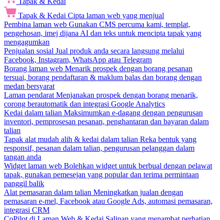
Tapak & Kedai
Tapak & Kedai
Cipta laman web yang menjual
Pembina laman web
Gunakan CMS percuma kami, templat,
pengehosan, imej dijana AI dan teks untuk mencipta tapak yang
mengagumkan
Penjualan sosial
Jual produk anda secara langsung melalui
Facebook, Instagram, WhatsApp atau Telegram
Borang laman web
Menarik prospek dengan borang pesanan
tersuai, borang pendaftaran & maklum balas dan borang dengan
medan bersyarat
Laman pendarat
Menjanakan prospek dengan borang menarik,
corong berautomatik dan integrasi Google Analytics
Kedai dalam talian
Maksimumkan e-dagang dengan pengurusan
inventori, pemprosesan pesanan, penghantaran dan bayaran dalam
talian
Tapak alat mudah alih & kedai dalam talian
Reka bentuk yang
responsif, pesanan dalam talian, pengurusan pelanggan dalam
tangan anda
Widget laman web
Bolehkan widget untuk berbual dengan pelawat
tapak, gunakan pemesejan yang popular dan terima permintaan
panggil balik
Alat pemasaran dalam talian
Meningkatkan jualan dengan
pemasaran e-mel, Facebook atau Google Ads, automasi pemasaran,
integrasi CRM
CoPilot di Laman Web & Kedai
Salinan yang menambat perhatian