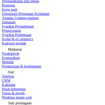
Pengangkutan dan storan
Restoran
Kerja jauh
Organisasi Penjagaan Kesihatan
Amalan Undang-undang
Hartanah
Syarikat Perundingan
Pelancongan
Syarikat Pembinaan
Kedai & eCommerce
Kategori produk
Matlamat
Produktiviti
Komunikasi
Mobiliti
Pengurusan & kepimpinan
Alat
Telefoni
CRM
Kalendar
Pusat hubungan
Tugas & projek
Pembina laman web
Saiz perniagaan