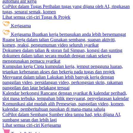
automasi alir kerja
CoPilot dalam Tugas
Perihalan tugas yang dijana oleh AI, ringkasan
tugas, senarai semak, komen
Lihat semua ciri-ciri Tugas & Projek
Kerjasama
Kerjasama
Buatkan kerja berpasukan anda lebih bersemangat
Ruang kerja dalam talian
Gunakan sembang, suapan aktiviti,
komen, reaksi, pengumuman video seluruh syarikat
Dokumen dalam talian & storan fail
Simpan, kongsi dan sunting
dokumen dalam talian secara mudah dengan rakan sekerja
menggunakan pemacu syarikat
Kumpulan kerja
Cipta kumpulan kerja, jemput pengguna luaran,
tetapkan kebenaran akses dan bekerja pada tugas dan projek
Mesyuarat dalam talian
Lakukan lebih banyak kerja dengan
panggilan video, persidangan video, perkongsian skrin, rakaman
panggilan dan latar belakang tersuai
Kalendar berkongsi
Rancang dengan syarikat & kalendar peribadi,
slot masa terbuka, tempahan bilik mesyuarat, penyelarasan kalendar
Komunikasi alat mudah alih
Pemesejan, panggilan video, komen,
kalendar, pemberitahuan pasukan di mana-mana sahaja
CoPilot dalam Sembang
Sumber idea tanpa had, teks dijana AI,
sumbang saran dan lebih lagi
Lihat semua ciri-ciri Kerjasama