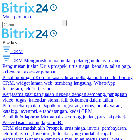
Mula percuma
Produk
CRM
CRM
Menguruskan jualan dan pelanggan dengan lancar
Pengurusan jualan
Urus prospek, urus niaga, kenalan, talian paip,
kebenaran akses & peranan
Pusat hubungan
Komunikasi saluran pelbagai arah melalui borang
CRM, widget laman web, sembang langsung, WhatsApp,
Instagram, telefoni, e-mel
Kerjasama pasukan jualan
Bekerja dengan sembang, panggilan
video, tugas, kalendar, storan fail, dokumen dalam talian
Pembolehan jualan
Dapatkan anggaran, invois, pembayaran,
katalog, inventori, e-tandatangan, kedai CRM
Analitik & laporan
Menganalisis corong jualan, prestasi pekerja,
Kecerdasan Jualan, laporan BI
CRM alat mudah alih
Prospek, urus niaga, invois, pembayaran,
telefoni, e-mel, inventori, kalendar yang mudah dicapai
Pemasaran
Gunakan kempen e-mel, iklan media sosial, SMS,