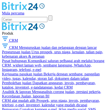
Mula percuma
Produk
CRM
CRM
Menguruskan jualan dan pelanggan dengan lancar
Pengurusan jualan
Urus prospek, urus niaga, kenalan, talian paip,
kebenaran akses & peranan
Pusat hubungan
Komunikasi saluran pelbagai arah melalui borang
CRM, widget laman web, sembang langsung, WhatsApp,
Instagram, telefoni, e-mel
Kerjasama pasukan jualan
Bekerja dengan sembang, panggilan
video, tugas, kalendar, storan fail, dokumen dalam talian
Pembolehan jualan
Dapatkan anggaran, invois, pembayaran,
katalog, inventori, e-tandatangan, kedai CRM
Analitik & laporan
Menganalisis corong jualan, prestasi pekerja,
Kecerdasan Jualan, laporan BI
CRM alat mudah alih
Prospek, urus niaga, invois, pembayaran,
telefoni, e-mel, inventori, kalendar yang mudah dicapai
Pemasaran
Gunakan kempen e-mel, iklan media sosial, SMS,