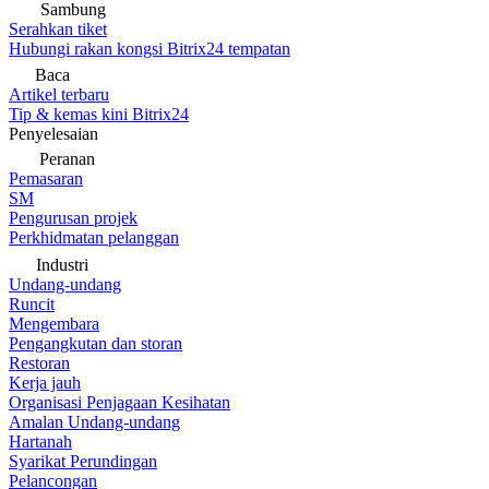
Sambung
Serahkan tiket
Hubungi rakan kongsi Bitrix24 tempatan
Baca
Artikel terbaru
Tip & kemas kini Bitrix24
Penyelesaian
Peranan
Pemasaran
SM
Pengurusan projek
Perkhidmatan pelanggan
Industri
Undang-undang
Runcit
Mengembara
Pengangkutan dan storan
Restoran
Kerja jauh
Organisasi Penjagaan Kesihatan
Amalan Undang-undang
Hartanah
Syarikat Perundingan
Pelancongan