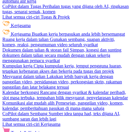
automasi alir kerja
CoPilot dalam Tugas
Perihalan tugas yang dijana oleh AI, ringkasan
tugas, senarai semak, komen
Lihat semua ciri-ciri Tugas & Projek
Kerjasama
Kerjasama
Buatkan kerja berpasukan anda lebih bersemangat
Ruang kerja dalam talian
Gunakan sembang, suapan aktiviti,
komen, reaksi, pengumuman video seluruh syarikat
Dokumen dalam talian & storan fail
Simpan, kongsi dan sunting
dokumen dalam talian secara mudah dengan rakan sekerja
menggunakan pemacu syarikat
Kumpulan kerja
Cipta kumpulan kerja, jemput pengguna luaran,
tetapkan kebenaran akses dan bekerja pada tugas dan projek
Mesyuarat dalam talian
Lakukan lebih banyak kerja dengan
panggilan video, persidangan video, perkongsian skrin, rakaman
panggilan dan latar belakang tersuai
Kalendar berkongsi
Rancang dengan syarikat & kalendar peribadi,
slot masa terbuka, tempahan bilik mesyuarat, penyelarasan kalendar
Komunikasi alat mudah alih
Pemesejan, panggilan video, komen,
kalendar, pemberitahuan pasukan di mana-mana sahaja
CoPilot dalam Sembang
Sumber idea tanpa had, teks dijana AI,
sumbang saran dan lebih lagi
Lihat semua ciri-ciri Kerjasama