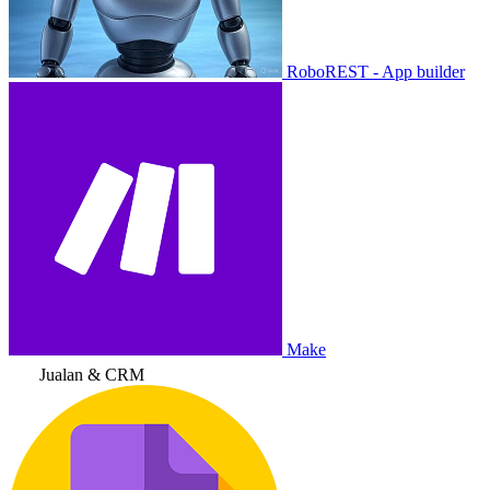
RoboREST - App builder
Make
Jualan & CRM