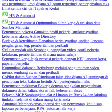
atas permintaan, imej dijana AI, prom terperinci, penterjemahan teks
Lihat semua ciri-ciri Tapak & Kedai
HR & Automasi
HR & Automasi
Optimumkan aliran kerja & uruskan data
Sumber Manusia
Pengurusan pekerja
Gunakan profil pekerja, struktur syarikat,
kebenaran akses, Active Directory
Budaya & keterlibatan
Dapatkan berita syarikat, undian, lencana
penghargaan, teg, pemberitahuan peribadi
SM alat mudah alih
Sembang, panggilan video, profil pekerja,
kelulusan, pemberitahuan di mana-mana sahaja
Pengurusan kerja
Jejak prestasi pekerja dengan KPI, laporan kerja,
paparan penyelia
Komunikasi dalaman
Berhubung melalui pengumuman video,
memo, sembang awam dan peribadi
CoPilot dalam Suapan
Ringkasan jalur, idea dijana AI, suntingan &
penciptaan teks, balasan bertulis AI, penterjemahan teks
Pengurusan maklumat
Bekerja dengan pangkalan pengetahuan,
dokumen dalam talian, storan fail, kebenaran akses
Pelayan MCP
Sambungkan alat AI luaran ke Bitrix24 dan lakukan
tindakan selamat di dalam ruang kerja anda
Automasi
Memperkemas operasi dengan permintaan, kelulusan,
laporan perbelanjaan, RPA, automasi alir kerja