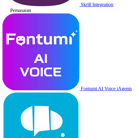
Skrill Integration
Pemasaran
Fontumi AI Voice iAgents