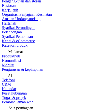
Pengangkutan dan storan
Restoran
Kerja jauh
Organisasi Penjagaan Kesihatan
Amalan Undang-undang
Hartanah
Syarikat Perundingan
Pelancongan
Syarikat Pembinaan
Kedai & eCommerce
Kategori produk
Matlamat
Produktiviti
Komunikasi
Mobiliti
Pengurusan & kepimpinan
Alat
Telefoni
CRM
Kalendar
Pusat hubungan
Tugas & projek
Pembina laman web
Saiz perniagaan