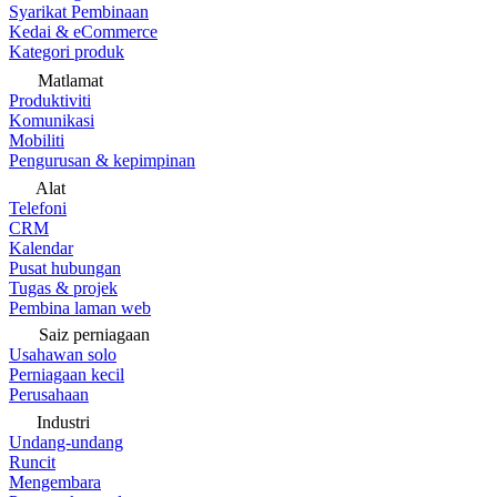
Syarikat Pembinaan
Kedai & eCommerce
Kategori produk
Matlamat
Produktiviti
Komunikasi
Mobiliti
Pengurusan & kepimpinan
Alat
Telefoni
CRM
Kalendar
Pusat hubungan
Tugas & projek
Pembina laman web
Saiz perniagaan
Usahawan solo
Perniagaan kecil
Perusahaan
Industri
Undang-undang
Runcit
Mengembara