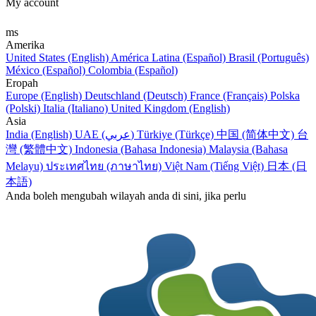
My account
ms
Amerika
United States (English)
América Latina (Español)
Brasil (Português)
México (Español)
Colombia (Español)
Eropah
Europe (English)
Deutschland (Deutsch)
France (Français)
Polska
(Polski)
Italia (Italiano)
United Kingdom (English)
Asia
India (English)
UAE (عربي)
Türkiye (Türkçe)
中国 (简体中文)
台
灣 (繁體中文)
Indonesia (Bahasa Indonesia)
Malaysia (Bahasa
Melayu)
ประเทศไทย (ภาษาไทย)
Việt Nam (Tiếng Việt)
日本 (日
本語)
Anda boleh mengubah wilayah anda di sini, jika perlu