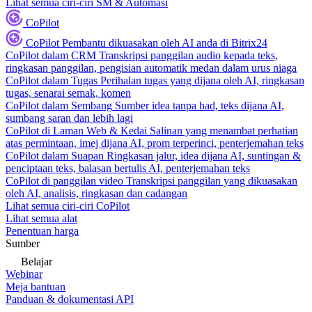
Lihat semua ciri-ciri SM & Automasi
CoPilot
CoPilot
Pembantu dikuasakan oleh AI anda di Bitrix24
CoPilot dalam CRM
Transkripsi panggilan audio kepada teks,
ringkasan panggilan, pengisian automatik medan dalam urus niaga
CoPilot dalam Tugas
Perihalan tugas yang dijana oleh AI, ringkasan
tugas, senarai semak, komen
CoPilot dalam Sembang
Sumber idea tanpa had, teks dijana AI,
sumbang saran dan lebih lagi
CoPilot di Laman Web & Kedai
Salinan yang menambat perhatian
atas permintaan, imej dijana AI, prom terperinci, penterjemahan teks
CoPilot dalam Suapan
Ringkasan jalur, idea dijana AI, suntingan &
penciptaan teks, balasan bertulis AI, penterjemahan teks
CoPilot di panggilan video
Transkripsi panggilan yang dikuasakan
oleh AI, analisis, ringkasan dan cadangan
Lihat semua ciri-ciri CoPilot
Lihat semua alat
Penentuan harga
Sumber
Belajar
Webinar
Meja bantuan
Panduan & dokumentasi API