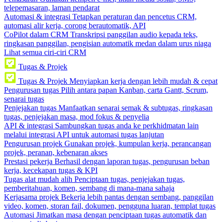
telepemasaran, laman pendarat
Automasi & integrasi
Tetapkan peraturan dan pencetus CRM,
automasi alir kerja, corong berautomatik, API
CoPilot dalam CRM
Transkripsi panggilan audio kepada teks,
ringkasan panggilan, pengisian automatik medan dalam urus niaga
Lihat semua ciri-ciri CRM
Tugas & Projek
Tugas & Projek
Menyiapkan kerja dengan lebih mudah & cepat
Pengurusan tugas
Pilih antara papan Kanban, carta Gantt, Scrum,
senarai tugas
Penjejakan tugas
Manfaatkan senarai semak & subtugas, ringkasan
tugas, penjejakan masa, mod fokus & penyelia
API & integrasi
Sambungkan tugas anda ke perkhidmatan lain
melalui integrasi API untuk automasi tugas lanjutan
Pengurusan projek
Gunakan projek, kumpulan kerja, perancangan
projek, peranan, kebenaran akses
Prestasi pekerja
Berhasil dengan laporan tugas, pengurusan beban
kerja, kecekapan tugas & KPI
Tugas alat mudah alih
Penciptaan tugas, penjejakan tugas,
pemberitahuan, komen, sembang di mana-mana sahaja
Kerjasama projek
Bekerja lebih pantas dengan sembang, panggilan
video, komen, storan fail, dokumen, pengguna luaran, templat tugas
Automasi
Jimatkan masa dengan penciptaan tugas automatik dan