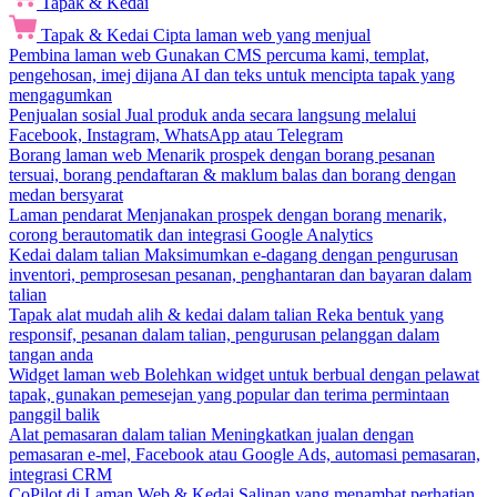
Tapak & Kedai
Tapak & Kedai
Cipta laman web yang menjual
Pembina laman web
Gunakan CMS percuma kami, templat,
pengehosan, imej dijana AI dan teks untuk mencipta tapak yang
mengagumkan
Penjualan sosial
Jual produk anda secara langsung melalui
Facebook, Instagram, WhatsApp atau Telegram
Borang laman web
Menarik prospek dengan borang pesanan
tersuai, borang pendaftaran & maklum balas dan borang dengan
medan bersyarat
Laman pendarat
Menjanakan prospek dengan borang menarik,
corong berautomatik dan integrasi Google Analytics
Kedai dalam talian
Maksimumkan e-dagang dengan pengurusan
inventori, pemprosesan pesanan, penghantaran dan bayaran dalam
talian
Tapak alat mudah alih & kedai dalam talian
Reka bentuk yang
responsif, pesanan dalam talian, pengurusan pelanggan dalam
tangan anda
Widget laman web
Bolehkan widget untuk berbual dengan pelawat
tapak, gunakan pemesejan yang popular dan terima permintaan
panggil balik
Alat pemasaran dalam talian
Meningkatkan jualan dengan
pemasaran e-mel, Facebook atau Google Ads, automasi pemasaran,
integrasi CRM
CoPilot di Laman Web & Kedai
Salinan yang menambat perhatian