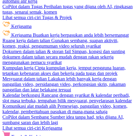
automasi alir kerja
CoPilot dalam Tugas
Perihalan tugas yang dijana oleh AI, ringkasan
tugas, senarai semak, komen
Lihat semua ciri-ciri Tugas & Projek
Kerjasama
Kerjasama
Buatkan kerja berpasukan anda lebih bersemangat
Ruang kerja dalam talian
Gunakan sembang, suapan aktiviti,
komen, reaksi, pengumuman video seluruh syarikat
Dokumen dalam talian & storan fail
Simpan, kongsi dan sunting
dokumen dalam talian secara mudah dengan rakan sekerja
menggunakan pemacu syarikat
Kumpulan kerja
Cipta kumpulan kerja, jemput pengguna luaran,
tetapkan kebenaran akses dan bekerja pada tugas dan projek
Mesyuarat dalam talian
Lakukan lebih banyak kerja dengan
panggilan video, persidangan video, perkongsian skrin, rakaman
panggilan dan latar belakang tersuai
Kalendar berkongsi
Rancang dengan syarikat & kalendar peribadi,
slot masa terbuka, tempahan bilik mesyuarat, penyelarasan kalendar
Komunikasi alat mudah alih
Pemesejan, panggilan video, komen,
kalendar, pemberitahuan pasukan di mana-mana sahaja
CoPilot dalam Sembang
Sumber idea tanpa had, teks dijana AI,
sumbang saran dan lebih lagi
Lihat semua ciri-ciri Kerjasama