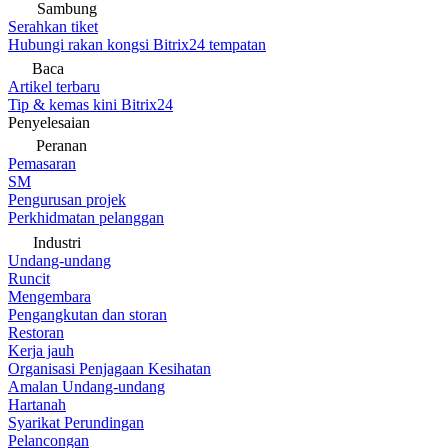
Sambung
Serahkan tiket
Hubungi rakan kongsi Bitrix24 tempatan
Baca
Artikel terbaru
Tip & kemas kini Bitrix24
Penyelesaian
Peranan
Pemasaran
SM
Pengurusan projek
Perkhidmatan pelanggan
Industri
Undang-undang
Runcit
Mengembara
Pengangkutan dan storan
Restoran
Kerja jauh
Organisasi Penjagaan Kesihatan
Amalan Undang-undang
Hartanah
Syarikat Perundingan
Pelancongan