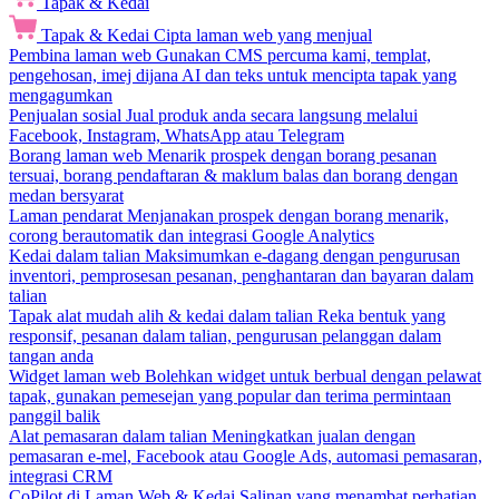
Tapak & Kedai
Tapak & Kedai
Cipta laman web yang menjual
Pembina laman web
Gunakan CMS percuma kami, templat,
pengehosan, imej dijana AI dan teks untuk mencipta tapak yang
mengagumkan
Penjualan sosial
Jual produk anda secara langsung melalui
Facebook, Instagram, WhatsApp atau Telegram
Borang laman web
Menarik prospek dengan borang pesanan
tersuai, borang pendaftaran & maklum balas dan borang dengan
medan bersyarat
Laman pendarat
Menjanakan prospek dengan borang menarik,
corong berautomatik dan integrasi Google Analytics
Kedai dalam talian
Maksimumkan e-dagang dengan pengurusan
inventori, pemprosesan pesanan, penghantaran dan bayaran dalam
talian
Tapak alat mudah alih & kedai dalam talian
Reka bentuk yang
responsif, pesanan dalam talian, pengurusan pelanggan dalam
tangan anda
Widget laman web
Bolehkan widget untuk berbual dengan pelawat
tapak, gunakan pemesejan yang popular dan terima permintaan
panggil balik
Alat pemasaran dalam talian
Meningkatkan jualan dengan
pemasaran e-mel, Facebook atau Google Ads, automasi pemasaran,
integrasi CRM
CoPilot di Laman Web & Kedai
Salinan yang menambat perhatian