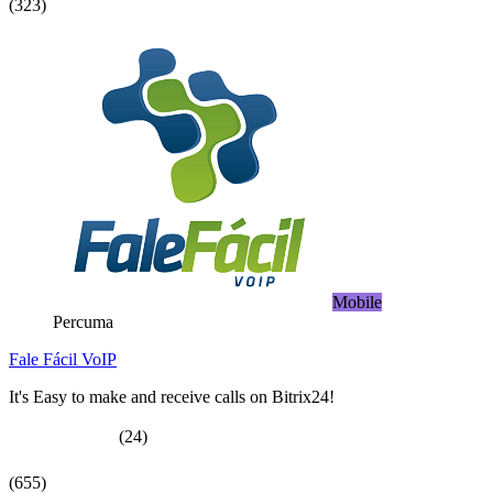
(323)
Mobile
Percuma
Fale Fácil VoIP
It's Easy to make and receive calls on Bitrix24!
(24)
(655)