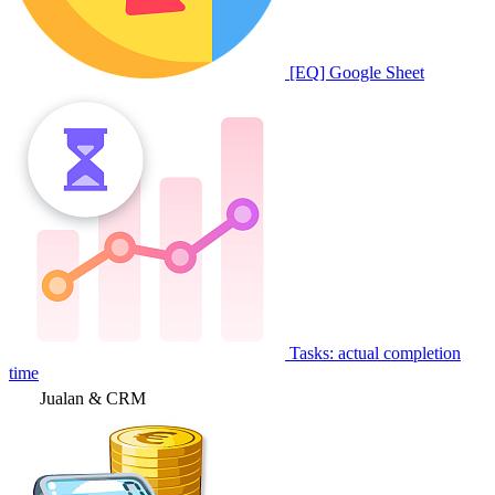
[EQ] Google Sheet
Tasks: actual completion
time
Jualan & CRM