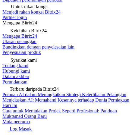
Untuk rakan kongsi
Menjadi rakan kongsi Bitrix24
Partner login
Mengapa Bitrix24
Kelebihan Bitrix24
Mengapa Bitrix24
Ulasan pelanggan
Bandingkan dengan penyelesaian lain
Penyesuaian produk
Syarikat kami
Tentang kami
Hubungi kami
Dalam akhbar
Perundangan
Terbaru daripada Bitrix24
Peranan AI dalam Meningkatkan Strategi Keterlibatan Pelanggan
Menjelaskan AI: Memahami Kesannya terhadap Dunia Perniagaan
Hari Ini
Cara untuk Memulakan Projek Seperti Profesional: Panduan
Muktamad Orang Baru
Mula percuma
Log Masuk