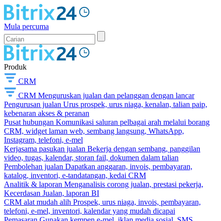
Mula percuma
Produk
CRM
CRM
Menguruskan jualan dan pelanggan dengan lancar
Pengurusan jualan
Urus prospek, urus niaga, kenalan, talian paip,
kebenaran akses & peranan
Pusat hubungan
Komunikasi saluran pelbagai arah melalui borang
CRM, widget laman web, sembang langsung, WhatsApp,
Instagram, telefoni, e-mel
Kerjasama pasukan jualan
Bekerja dengan sembang, panggilan
video, tugas, kalendar, storan fail, dokumen dalam talian
Pembolehan jualan
Dapatkan anggaran, invois, pembayaran,
katalog, inventori, e-tandatangan, kedai CRM
Analitik & laporan
Menganalisis corong jualan, prestasi pekerja,
Kecerdasan Jualan, laporan BI
CRM alat mudah alih
Prospek, urus niaga, invois, pembayaran,
telefoni, e-mel, inventori, kalendar yang mudah dicapai
Pemasaran
Gunakan kempen e-mel, iklan media sosial, SMS,