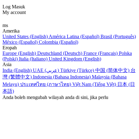
Log Masuk
My account
ms
Amerika
United States (English)
América Latina (Español)
Brasil (Português)
México (Español)
Colombia (Español)
Eropah
Europe (English)
Deutschland (Deutsch)
France (Français)
Polska
(Polski)
Italia (Italiano)
United Kingdom (English)
Asia
India (English)
UAE (عربي)
Türkiye (Türkçe)
中国 (简体中文)
台
灣 (繁體中文)
Indonesia (Bahasa Indonesia)
Malaysia (Bahasa
Melayu)
ประเทศไทย (ภาษาไทย)
Việt Nam (Tiếng Việt)
日本 (日
本語)
Anda boleh mengubah wilayah anda di sini, jika perlu