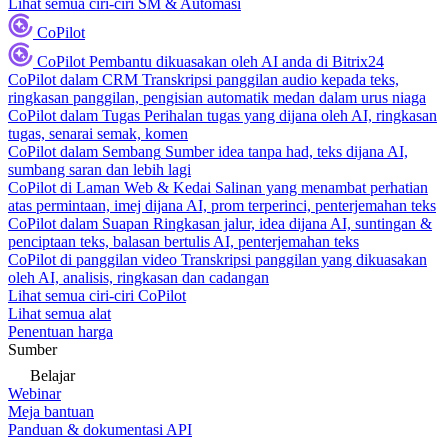
Lihat semua ciri-ciri SM & Automasi
CoPilot
CoPilot
Pembantu dikuasakan oleh AI anda di Bitrix24
CoPilot dalam CRM
Transkripsi panggilan audio kepada teks,
ringkasan panggilan, pengisian automatik medan dalam urus niaga
CoPilot dalam Tugas
Perihalan tugas yang dijana oleh AI, ringkasan
tugas, senarai semak, komen
CoPilot dalam Sembang
Sumber idea tanpa had, teks dijana AI,
sumbang saran dan lebih lagi
CoPilot di Laman Web & Kedai
Salinan yang menambat perhatian
atas permintaan, imej dijana AI, prom terperinci, penterjemahan teks
CoPilot dalam Suapan
Ringkasan jalur, idea dijana AI, suntingan &
penciptaan teks, balasan bertulis AI, penterjemahan teks
CoPilot di panggilan video
Transkripsi panggilan yang dikuasakan
oleh AI, analisis, ringkasan dan cadangan
Lihat semua ciri-ciri CoPilot
Lihat semua alat
Penentuan harga
Sumber
Belajar
Webinar
Meja bantuan
Panduan & dokumentasi API