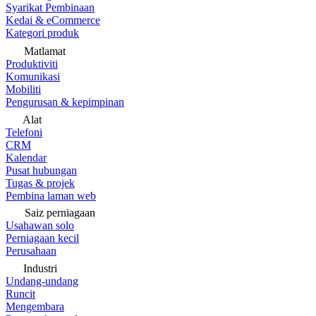
Syarikat Pembinaan
Kedai & eCommerce
Kategori produk
Matlamat
Produktiviti
Komunikasi
Mobiliti
Pengurusan & kepimpinan
Alat
Telefoni
CRM
Kalendar
Pusat hubungan
Tugas & projek
Pembina laman web
Saiz perniagaan
Usahawan solo
Perniagaan kecil
Perusahaan
Industri
Undang-undang
Runcit
Mengembara