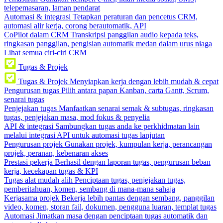
telepemasaran, laman pendarat
Automasi & integrasi
Tetapkan peraturan dan pencetus CRM,
automasi alir kerja, corong berautomatik, API
CoPilot dalam CRM
Transkripsi panggilan audio kepada teks,
ringkasan panggilan, pengisian automatik medan dalam urus niaga
Lihat semua ciri-ciri CRM
Tugas & Projek
Tugas & Projek
Menyiapkan kerja dengan lebih mudah & cepat
Pengurusan tugas
Pilih antara papan Kanban, carta Gantt, Scrum,
senarai tugas
Penjejakan tugas
Manfaatkan senarai semak & subtugas, ringkasan
tugas, penjejakan masa, mod fokus & penyelia
API & integrasi
Sambungkan tugas anda ke perkhidmatan lain
melalui integrasi API untuk automasi tugas lanjutan
Pengurusan projek
Gunakan projek, kumpulan kerja, perancangan
projek, peranan, kebenaran akses
Prestasi pekerja
Berhasil dengan laporan tugas, pengurusan beban
kerja, kecekapan tugas & KPI
Tugas alat mudah alih
Penciptaan tugas, penjejakan tugas,
pemberitahuan, komen, sembang di mana-mana sahaja
Kerjasama projek
Bekerja lebih pantas dengan sembang, panggilan
video, komen, storan fail, dokumen, pengguna luaran, templat tugas
Automasi
Jimatkan masa dengan penciptaan tugas automatik dan