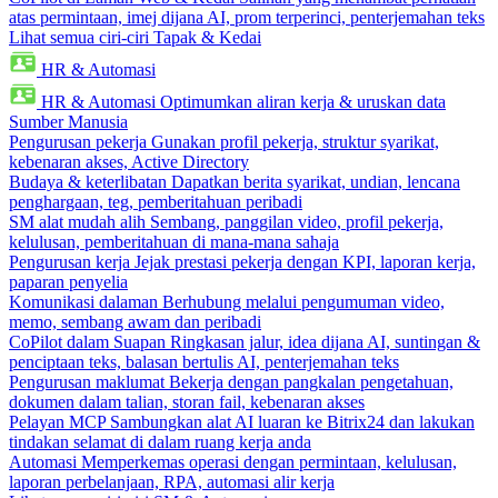
atas permintaan, imej dijana AI, prom terperinci, penterjemahan teks
Lihat semua ciri-ciri Tapak & Kedai
HR & Automasi
HR & Automasi
Optimumkan aliran kerja & uruskan data
Sumber Manusia
Pengurusan pekerja
Gunakan profil pekerja, struktur syarikat,
kebenaran akses, Active Directory
Budaya & keterlibatan
Dapatkan berita syarikat, undian, lencana
penghargaan, teg, pemberitahuan peribadi
SM alat mudah alih
Sembang, panggilan video, profil pekerja,
kelulusan, pemberitahuan di mana-mana sahaja
Pengurusan kerja
Jejak prestasi pekerja dengan KPI, laporan kerja,
paparan penyelia
Komunikasi dalaman
Berhubung melalui pengumuman video,
memo, sembang awam dan peribadi
CoPilot dalam Suapan
Ringkasan jalur, idea dijana AI, suntingan &
penciptaan teks, balasan bertulis AI, penterjemahan teks
Pengurusan maklumat
Bekerja dengan pangkalan pengetahuan,
dokumen dalam talian, storan fail, kebenaran akses
Pelayan MCP
Sambungkan alat AI luaran ke Bitrix24 dan lakukan
tindakan selamat di dalam ruang kerja anda
Automasi
Memperkemas operasi dengan permintaan, kelulusan,
laporan perbelanjaan, RPA, automasi alir kerja