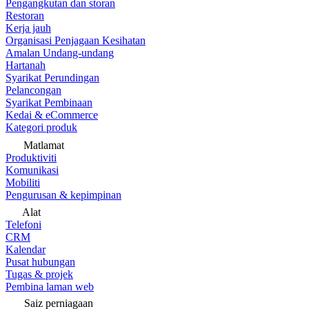
Pengangkutan dan storan
Restoran
Kerja jauh
Organisasi Penjagaan Kesihatan
Amalan Undang-undang
Hartanah
Syarikat Perundingan
Pelancongan
Syarikat Pembinaan
Kedai & eCommerce
Kategori produk
Matlamat
Produktiviti
Komunikasi
Mobiliti
Pengurusan & kepimpinan
Alat
Telefoni
CRM
Kalendar
Pusat hubungan
Tugas & projek
Pembina laman web
Saiz perniagaan