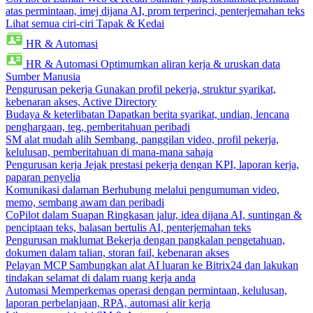
atas permintaan, imej dijana AI, prom terperinci, penterjemahan teks
Lihat semua ciri-ciri Tapak & Kedai
HR & Automasi
HR & Automasi
Optimumkan aliran kerja & uruskan data
Sumber Manusia
Pengurusan pekerja
Gunakan profil pekerja, struktur syarikat,
kebenaran akses, Active Directory
Budaya & keterlibatan
Dapatkan berita syarikat, undian, lencana
penghargaan, teg, pemberitahuan peribadi
SM alat mudah alih
Sembang, panggilan video, profil pekerja,
kelulusan, pemberitahuan di mana-mana sahaja
Pengurusan kerja
Jejak prestasi pekerja dengan KPI, laporan kerja,
paparan penyelia
Komunikasi dalaman
Berhubung melalui pengumuman video,
memo, sembang awam dan peribadi
CoPilot dalam Suapan
Ringkasan jalur, idea dijana AI, suntingan &
penciptaan teks, balasan bertulis AI, penterjemahan teks
Pengurusan maklumat
Bekerja dengan pangkalan pengetahuan,
dokumen dalam talian, storan fail, kebenaran akses
Pelayan MCP
Sambungkan alat AI luaran ke Bitrix24 dan lakukan
tindakan selamat di dalam ruang kerja anda
Automasi
Memperkemas operasi dengan permintaan, kelulusan,
laporan perbelanjaan, RPA, automasi alir kerja