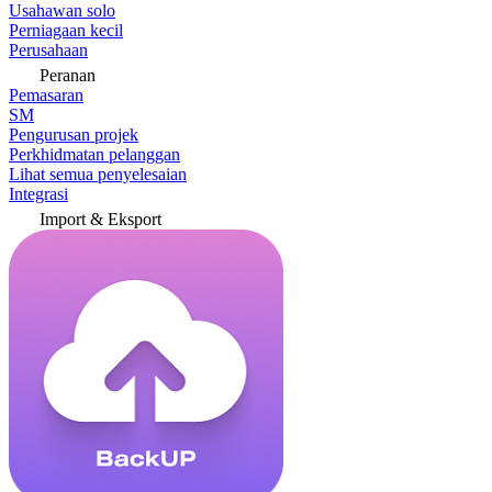
Usahawan solo
Perniagaan kecil
Perusahaan
Peranan
Pemasaran
SM
Pengurusan projek
Perkhidmatan pelanggan
Lihat semua penyelesaian
Integrasi
Import & Eksport