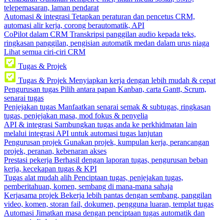
telepemasaran, laman pendarat
Automasi & integrasi
Tetapkan peraturan dan pencetus CRM,
automasi alir kerja, corong berautomatik, API
CoPilot dalam CRM
Transkripsi panggilan audio kepada teks,
ringkasan panggilan, pengisian automatik medan dalam urus niaga
Lihat semua ciri-ciri CRM
Tugas & Projek
Tugas & Projek
Menyiapkan kerja dengan lebih mudah & cepat
Pengurusan tugas
Pilih antara papan Kanban, carta Gantt, Scrum,
senarai tugas
Penjejakan tugas
Manfaatkan senarai semak & subtugas, ringkasan
tugas, penjejakan masa, mod fokus & penyelia
API & integrasi
Sambungkan tugas anda ke perkhidmatan lain
melalui integrasi API untuk automasi tugas lanjutan
Pengurusan projek
Gunakan projek, kumpulan kerja, perancangan
projek, peranan, kebenaran akses
Prestasi pekerja
Berhasil dengan laporan tugas, pengurusan beban
kerja, kecekapan tugas & KPI
Tugas alat mudah alih
Penciptaan tugas, penjejakan tugas,
pemberitahuan, komen, sembang di mana-mana sahaja
Kerjasama projek
Bekerja lebih pantas dengan sembang, panggilan
video, komen, storan fail, dokumen, pengguna luaran, templat tugas
Automasi
Jimatkan masa dengan penciptaan tugas automatik dan