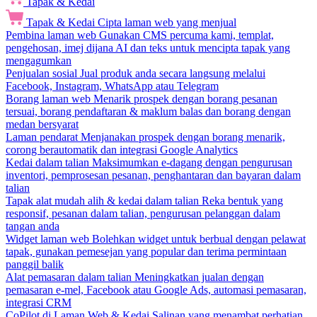
Tapak & Kedai
Tapak & Kedai
Cipta laman web yang menjual
Pembina laman web
Gunakan CMS percuma kami, templat,
pengehosan, imej dijana AI dan teks untuk mencipta tapak yang
mengagumkan
Penjualan sosial
Jual produk anda secara langsung melalui
Facebook, Instagram, WhatsApp atau Telegram
Borang laman web
Menarik prospek dengan borang pesanan
tersuai, borang pendaftaran & maklum balas dan borang dengan
medan bersyarat
Laman pendarat
Menjanakan prospek dengan borang menarik,
corong berautomatik dan integrasi Google Analytics
Kedai dalam talian
Maksimumkan e-dagang dengan pengurusan
inventori, pemprosesan pesanan, penghantaran dan bayaran dalam
talian
Tapak alat mudah alih & kedai dalam talian
Reka bentuk yang
responsif, pesanan dalam talian, pengurusan pelanggan dalam
tangan anda
Widget laman web
Bolehkan widget untuk berbual dengan pelawat
tapak, gunakan pemesejan yang popular dan terima permintaan
panggil balik
Alat pemasaran dalam talian
Meningkatkan jualan dengan
pemasaran e-mel, Facebook atau Google Ads, automasi pemasaran,
integrasi CRM
CoPilot di Laman Web & Kedai
Salinan yang menambat perhatian