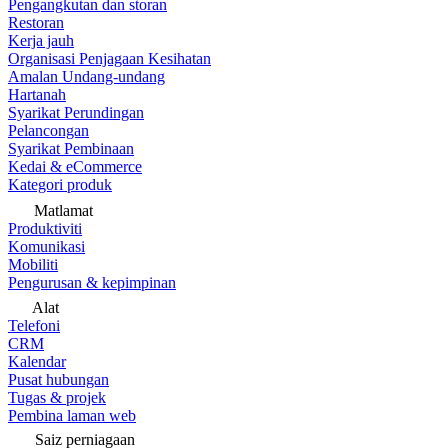
Pengangkutan dan storan
Restoran
Kerja jauh
Organisasi Penjagaan Kesihatan
Amalan Undang-undang
Hartanah
Syarikat Perundingan
Pelancongan
Syarikat Pembinaan
Kedai & eCommerce
Kategori produk
Matlamat
Produktiviti
Komunikasi
Mobiliti
Pengurusan & kepimpinan
Alat
Telefoni
CRM
Kalendar
Pusat hubungan
Tugas & projek
Pembina laman web
Saiz perniagaan