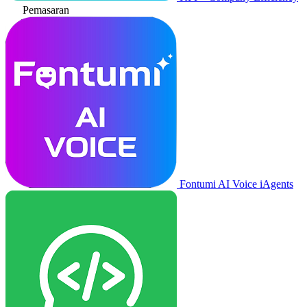
Pemasaran
Fontumi AI Voice iAgents