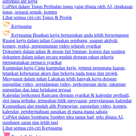
automasi alir kerja
CoPilot dalam Tugas
Perihalan tugas yang dijana oleh AI, ringkasan
tugas, senarai semak, komen
Lihat semua ciri-ciri Tugas & Projek
Kerjasama
Kerjasama
Buatkan kerja berpasukan anda lebih bersemangat
Ruang kerja dalam talian
Gunakan sembang, suapan aktiviti,
komen, reaksi, pengumuman video seluruh syarikat
Dokumen dalam talian & storan fail
Simpan, kongsi dan sunting
dokumen dalam talian secara mudah dengan rakan sekerja
menggunakan pemacu syarikat
Kumpulan kerja
Cipta kumpulan kerja, jemput pengguna luaran,
tetapkan kebenaran akses dan bekerja pada tugas dan projek
Mesyuarat dalam talian
Lakukan lebih banyak kerja dengan
panggilan video, persidangan video, perkongsian skrin, rakaman
panggilan dan latar belakang tersuai
Kalendar berkongsi
Rancang dengan syarikat & kalendar peribadi,
slot masa terbuka, tempahan bilik mesyuarat, penyelarasan kalendar
Komunikasi alat mudah alih
Pemesejan, panggilan video, komen,
kalendar, pemberitahuan pasukan di mana-mana sahaja
CoPilot dalam Sembang
Sumber idea tanpa had, teks dijana AI,
sumbang saran dan lebih lagi
Lihat semua ciri-ciri Kerjasama