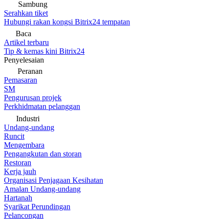
Sambung
Serahkan tiket
Hubungi rakan kongsi Bitrix24 tempatan
Baca
Artikel terbaru
Tip & kemas kini Bitrix24
Penyelesaian
Peranan
Pemasaran
SM
Pengurusan projek
Perkhidmatan pelanggan
Industri
Undang-undang
Runcit
Mengembara
Pengangkutan dan storan
Restoran
Kerja jauh
Organisasi Penjagaan Kesihatan
Amalan Undang-undang
Hartanah
Syarikat Perundingan
Pelancongan