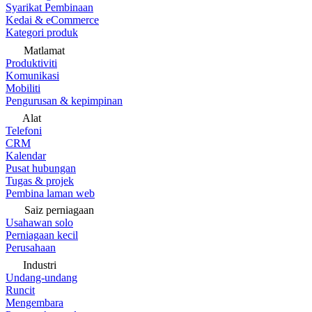
Syarikat Pembinaan
Kedai & eCommerce
Kategori produk
Matlamat
Produktiviti
Komunikasi
Mobiliti
Pengurusan & kepimpinan
Alat
Telefoni
CRM
Kalendar
Pusat hubungan
Tugas & projek
Pembina laman web
Saiz perniagaan
Usahawan solo
Perniagaan kecil
Perusahaan
Industri
Undang-undang
Runcit
Mengembara