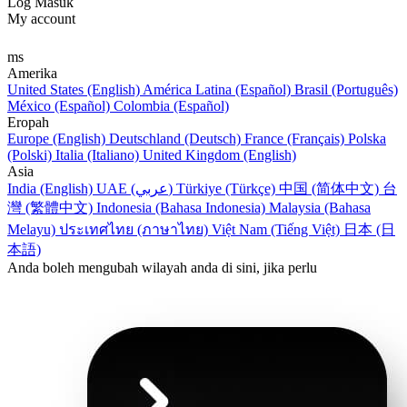
Log Masuk
My account
ms
Amerika
United States (English)
América Latina (Español)
Brasil (Português)
México (Español)
Colombia (Español)
Eropah
Europe (English)
Deutschland (Deutsch)
France (Français)
Polska
(Polski)
Italia (Italiano)
United Kingdom (English)
Asia
India (English)
UAE (عربي)
Türkiye (Türkçe)
中国 (简体中文)
台
灣 (繁體中文)
Indonesia (Bahasa Indonesia)
Malaysia (Bahasa
Melayu)
ประเทศไทย (ภาษาไทย)
Việt Nam (Tiếng Việt)
日本 (日
本語)
Anda boleh mengubah wilayah anda di sini, jika perlu