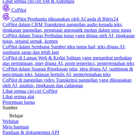
Lihat semua ciri-ciri SM & Automasi
CoPilot
CoPilot
Pembantu dikuasakan oleh AI anda di Bitrix24
CoPilot dalam CRM
Transkripsi panggilan audio kepada teks,
ringkasan panggilan, pengisian automatik medan dalam urus niaga
CoPilot dalam Tugas
Perihalan tugas yang dijana oleh AI, ringkasan
tugas, senarai semak, komen
CoPilot dalam Sembang
Sumber idea tanpa had, teks dijana AI,
sumbang saran dan lebih lagi
CoPilot di Laman Web & Kedai
Salinan yang menambat perhatian
atas permintaan, imej dijana AI, prom terperinci, penterjemahan teks
CoPilot dalam Suapan
Ringkasan jalur, idea dijana AI, suntingan &
penciptaan teks, balasan bertulis AI, penterjemahan teks
CoPilot di panggilan video
Transkripsi panggilan yang dikuasakan
oleh AI, analisis, ringkasan dan cadangan
Lihat semua ciri-ciri CoPilot
Lihat semua alat
Penentuan harga
Sumber
Belajar
Webinar
Meja bantuan
Panduan & dokumentasi API