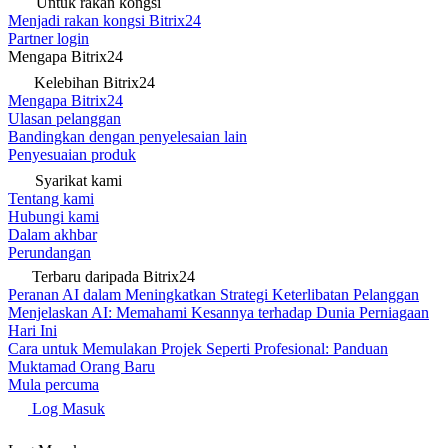
Untuk rakan kongsi
Menjadi rakan kongsi Bitrix24
Partner login
Mengapa Bitrix24
Kelebihan Bitrix24
Mengapa Bitrix24
Ulasan pelanggan
Bandingkan dengan penyelesaian lain
Penyesuaian produk
Syarikat kami
Tentang kami
Hubungi kami
Dalam akhbar
Perundangan
Terbaru daripada Bitrix24
Peranan AI dalam Meningkatkan Strategi Keterlibatan Pelanggan
Menjelaskan AI: Memahami Kesannya terhadap Dunia Perniagaan
Hari Ini
Cara untuk Memulakan Projek Seperti Profesional: Panduan
Muktamad Orang Baru
Mula percuma
Log Masuk