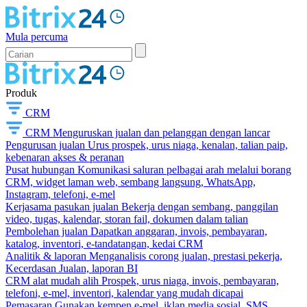
Mula percuma
Produk
CRM
CRM
Menguruskan jualan dan pelanggan dengan lancar
Pengurusan jualan
Urus prospek, urus niaga, kenalan, talian paip,
kebenaran akses & peranan
Pusat hubungan
Komunikasi saluran pelbagai arah melalui borang
CRM, widget laman web, sembang langsung, WhatsApp,
Instagram, telefoni, e-mel
Kerjasama pasukan jualan
Bekerja dengan sembang, panggilan
video, tugas, kalendar, storan fail, dokumen dalam talian
Pembolehan jualan
Dapatkan anggaran, invois, pembayaran,
katalog, inventori, e-tandatangan, kedai CRM
Analitik & laporan
Menganalisis corong jualan, prestasi pekerja,
Kecerdasan Jualan, laporan BI
CRM alat mudah alih
Prospek, urus niaga, invois, pembayaran,
telefoni, e-mel, inventori, kalendar yang mudah dicapai
Pemasaran
Gunakan kempen e-mel, iklan media sosial, SMS,