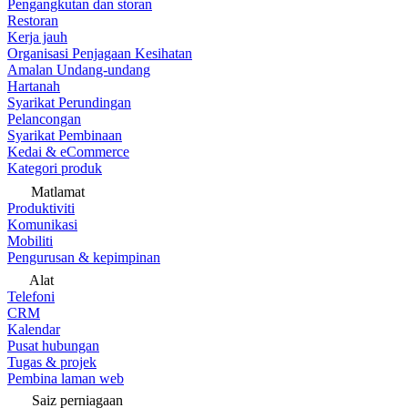
Pengangkutan dan storan
Restoran
Kerja jauh
Organisasi Penjagaan Kesihatan
Amalan Undang-undang
Hartanah
Syarikat Perundingan
Pelancongan
Syarikat Pembinaan
Kedai & eCommerce
Kategori produk
Matlamat
Produktiviti
Komunikasi
Mobiliti
Pengurusan & kepimpinan
Alat
Telefoni
CRM
Kalendar
Pusat hubungan
Tugas & projek
Pembina laman web
Saiz perniagaan