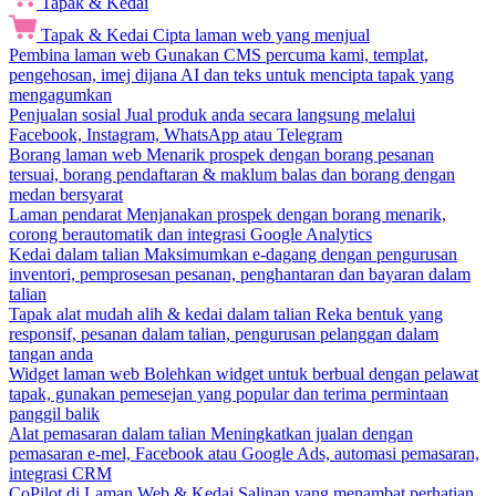
Tapak & Kedai
Tapak & Kedai
Cipta laman web yang menjual
Pembina laman web
Gunakan CMS percuma kami, templat,
pengehosan, imej dijana AI dan teks untuk mencipta tapak yang
mengagumkan
Penjualan sosial
Jual produk anda secara langsung melalui
Facebook, Instagram, WhatsApp atau Telegram
Borang laman web
Menarik prospek dengan borang pesanan
tersuai, borang pendaftaran & maklum balas dan borang dengan
medan bersyarat
Laman pendarat
Menjanakan prospek dengan borang menarik,
corong berautomatik dan integrasi Google Analytics
Kedai dalam talian
Maksimumkan e-dagang dengan pengurusan
inventori, pemprosesan pesanan, penghantaran dan bayaran dalam
talian
Tapak alat mudah alih & kedai dalam talian
Reka bentuk yang
responsif, pesanan dalam talian, pengurusan pelanggan dalam
tangan anda
Widget laman web
Bolehkan widget untuk berbual dengan pelawat
tapak, gunakan pemesejan yang popular dan terima permintaan
panggil balik
Alat pemasaran dalam talian
Meningkatkan jualan dengan
pemasaran e-mel, Facebook atau Google Ads, automasi pemasaran,
integrasi CRM
CoPilot di Laman Web & Kedai
Salinan yang menambat perhatian