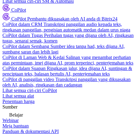
Lihat semua ciri-ciri SM & Automasi
CoPilot
CoPilot
Pembantu dikuasakan oleh AI anda di Bitrix24
CoPilot dalam CRM
Transkripsi panggilan audio kepada teks,
ringkasan panggilan, pengisian automatik medan dalam urus niaga
CoPilot dalam Tugas
Perihalan tugas yang dijana oleh AI, ringkasan
tugas, senarai semak, komen
CoPilot dalam Sembang
Sumber idea tanpa had, teks dijana AI,
sumbang saran dan lebih lagi
CoPilot di Laman Web & Kedai
Salinan yang menambat perhatian
atas permintaan, imej dijana AI, prom terperinci, penterjemahan teks
CoPilot dalam Suapan
Ringkasan jalur, idea dijana AI, suntingan &
penciptaan teks, balasan bertulis AI, penterjemahan teks
CoPilot di panggilan video
Transkripsi panggilan yang dikuasakan
oleh AI, analisis, ringkasan dan cadangan
Lihat semua ciri-ciri CoPilot
Lihat semua alat
Penentuan harga
Sumber
Belajar
Webinar
Meja bantuan
Panduan & dokumentasi API