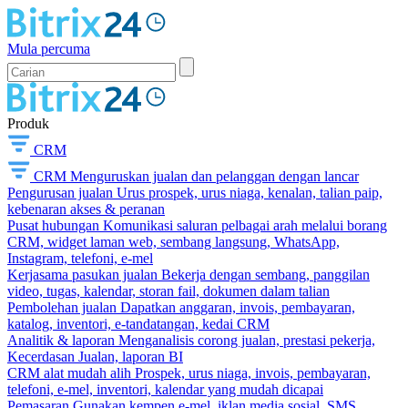
Mula percuma
Produk
CRM
CRM
Menguruskan jualan dan pelanggan dengan lancar
Pengurusan jualan
Urus prospek, urus niaga, kenalan, talian paip,
kebenaran akses & peranan
Pusat hubungan
Komunikasi saluran pelbagai arah melalui borang
CRM, widget laman web, sembang langsung, WhatsApp,
Instagram, telefoni, e-mel
Kerjasama pasukan jualan
Bekerja dengan sembang, panggilan
video, tugas, kalendar, storan fail, dokumen dalam talian
Pembolehan jualan
Dapatkan anggaran, invois, pembayaran,
katalog, inventori, e-tandatangan, kedai CRM
Analitik & laporan
Menganalisis corong jualan, prestasi pekerja,
Kecerdasan Jualan, laporan BI
CRM alat mudah alih
Prospek, urus niaga, invois, pembayaran,
telefoni, e-mel, inventori, kalendar yang mudah dicapai
Pemasaran
Gunakan kempen e-mel, iklan media sosial, SMS,