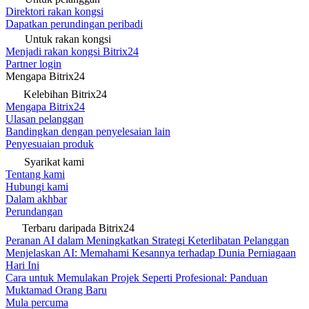
Direktori rakan kongsi
Dapatkan perundingan peribadi
Untuk rakan kongsi
Menjadi rakan kongsi Bitrix24
Partner login
Mengapa Bitrix24
Kelebihan Bitrix24
Mengapa Bitrix24
Ulasan pelanggan
Bandingkan dengan penyelesaian lain
Penyesuaian produk
Syarikat kami
Tentang kami
Hubungi kami
Dalam akhbar
Perundangan
Terbaru daripada Bitrix24
Peranan AI dalam Meningkatkan Strategi Keterlibatan Pelanggan
Menjelaskan AI: Memahami Kesannya terhadap Dunia Perniagaan
Hari Ini
Cara untuk Memulakan Projek Seperti Profesional: Panduan
Muktamad Orang Baru
Mula percuma