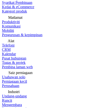
Syarikat Pembinaan
Kedai & eCommerce
Kategori produk
Matlamat
Produktiviti
Komunikasi
Mobiliti
Pengurusan & kepimpinan
Alat
Telefoni
CRM
Kalendar
Pusat hubungan
Tugas & projek
Pembina laman web
Saiz perniagaan
Usahawan solo
Perniagaan kecil
Perusahaan
Industri
Undang-undang
Runcit
Mengembara