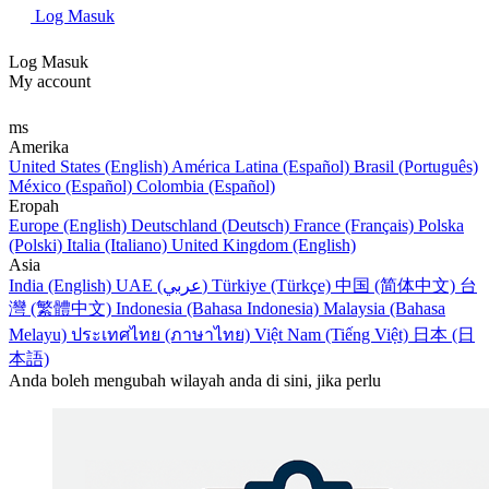
Log Masuk
Log Masuk
My account
ms
Amerika
United States (English)
América Latina (Español)
Brasil (Português)
México (Español)
Colombia (Español)
Eropah
Europe (English)
Deutschland (Deutsch)
France (Français)
Polska
(Polski)
Italia (Italiano)
United Kingdom (English)
Asia
India (English)
UAE (عربي)
Türkiye (Türkçe)
中国 (简体中文)
台
灣 (繁體中文)
Indonesia (Bahasa Indonesia)
Malaysia (Bahasa
Melayu)
ประเทศไทย (ภาษาไทย)
Việt Nam (Tiếng Việt)
日本 (日
本語)
Anda boleh mengubah wilayah anda di sini, jika perlu