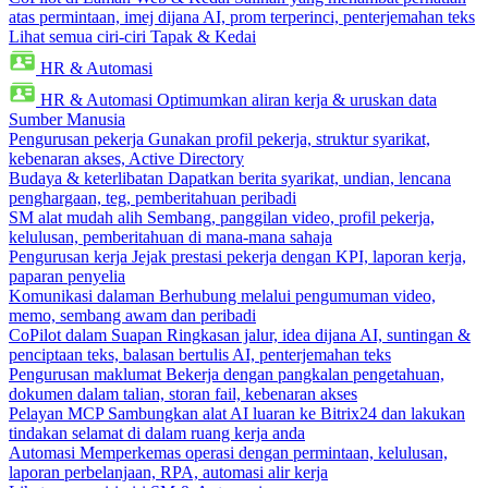
atas permintaan, imej dijana AI, prom terperinci, penterjemahan teks
Lihat semua ciri-ciri Tapak & Kedai
HR & Automasi
HR & Automasi
Optimumkan aliran kerja & uruskan data
Sumber Manusia
Pengurusan pekerja
Gunakan profil pekerja, struktur syarikat,
kebenaran akses, Active Directory
Budaya & keterlibatan
Dapatkan berita syarikat, undian, lencana
penghargaan, teg, pemberitahuan peribadi
SM alat mudah alih
Sembang, panggilan video, profil pekerja,
kelulusan, pemberitahuan di mana-mana sahaja
Pengurusan kerja
Jejak prestasi pekerja dengan KPI, laporan kerja,
paparan penyelia
Komunikasi dalaman
Berhubung melalui pengumuman video,
memo, sembang awam dan peribadi
CoPilot dalam Suapan
Ringkasan jalur, idea dijana AI, suntingan &
penciptaan teks, balasan bertulis AI, penterjemahan teks
Pengurusan maklumat
Bekerja dengan pangkalan pengetahuan,
dokumen dalam talian, storan fail, kebenaran akses
Pelayan MCP
Sambungkan alat AI luaran ke Bitrix24 dan lakukan
tindakan selamat di dalam ruang kerja anda
Automasi
Memperkemas operasi dengan permintaan, kelulusan,
laporan perbelanjaan, RPA, automasi alir kerja