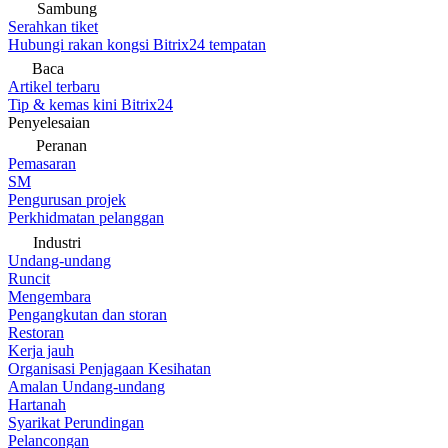
Sambung
Serahkan tiket
Hubungi rakan kongsi Bitrix24 tempatan
Baca
Artikel terbaru
Tip & kemas kini Bitrix24
Penyelesaian
Peranan
Pemasaran
SM
Pengurusan projek
Perkhidmatan pelanggan
Industri
Undang-undang
Runcit
Mengembara
Pengangkutan dan storan
Restoran
Kerja jauh
Organisasi Penjagaan Kesihatan
Amalan Undang-undang
Hartanah
Syarikat Perundingan
Pelancongan