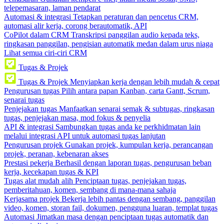
telepemasaran, laman pendarat
Automasi & integrasi
Tetapkan peraturan dan pencetus CRM,
automasi alir kerja, corong berautomatik, API
CoPilot dalam CRM
Transkripsi panggilan audio kepada teks,
ringkasan panggilan, pengisian automatik medan dalam urus niaga
Lihat semua ciri-ciri CRM
Tugas & Projek
Tugas & Projek
Menyiapkan kerja dengan lebih mudah & cepat
Pengurusan tugas
Pilih antara papan Kanban, carta Gantt, Scrum,
senarai tugas
Penjejakan tugas
Manfaatkan senarai semak & subtugas, ringkasan
tugas, penjejakan masa, mod fokus & penyelia
API & integrasi
Sambungkan tugas anda ke perkhidmatan lain
melalui integrasi API untuk automasi tugas lanjutan
Pengurusan projek
Gunakan projek, kumpulan kerja, perancangan
projek, peranan, kebenaran akses
Prestasi pekerja
Berhasil dengan laporan tugas, pengurusan beban
kerja, kecekapan tugas & KPI
Tugas alat mudah alih
Penciptaan tugas, penjejakan tugas,
pemberitahuan, komen, sembang di mana-mana sahaja
Kerjasama projek
Bekerja lebih pantas dengan sembang, panggilan
video, komen, storan fail, dokumen, pengguna luaran, templat tugas
Automasi
Jimatkan masa dengan penciptaan tugas automatik dan