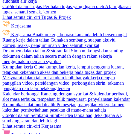
automasi alir kerja
CoPilot dalam Tugas
Perihalan tugas yang dijana oleh AI, ringkasan
tugas, senarai semak, komen
Lihat semua ciri-ciri Tugas & Projek
Kerjasama
Kerjasama
Buatkan kerja berpasukan anda lebih bersemangat
Ruang kerja dalam talian
Gunakan sembang, suapan aktiviti,
komen, reaksi, pengumuman video seluruh syarikat
Dokumen dalam talian & storan fail
Simpan, kongsi dan sunting
dokumen dalam talian secara mudah dengan rakan sekerja
menggunakan pemacu syarikat
Kumpulan kerja
Cipta kumpulan kerja, jemput pengguna luaran,
tetapkan kebenaran akses dan bekerja pada tugas dan projek
Mesyuarat dalam talian
Lakukan lebih banyak kerja dengan
panggilan video, persidangan video, perkongsian skrin, rakaman
panggilan dan latar belakang tersuai
Kalendar berkongsi
Rancang dengan syarikat & kalendar peribadi,
slot masa terbuka, tempahan bilik mesyuarat, penyelarasan kalendar
Komunikasi alat mudah alih
Pemesejan, panggilan video, komen,
kalendar, pemberitahuan pasukan di mana-mana sahaja
CoPilot dalam Sembang
Sumber idea tanpa had, teks dijana AI,
sumbang saran dan lebih lagi
Lihat semua ciri-ciri Kerjasama