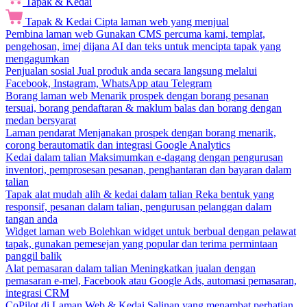
Tapak & Kedai
Tapak & Kedai
Cipta laman web yang menjual
Pembina laman web
Gunakan CMS percuma kami, templat,
pengehosan, imej dijana AI dan teks untuk mencipta tapak yang
mengagumkan
Penjualan sosial
Jual produk anda secara langsung melalui
Facebook, Instagram, WhatsApp atau Telegram
Borang laman web
Menarik prospek dengan borang pesanan
tersuai, borang pendaftaran & maklum balas dan borang dengan
medan bersyarat
Laman pendarat
Menjanakan prospek dengan borang menarik,
corong berautomatik dan integrasi Google Analytics
Kedai dalam talian
Maksimumkan e-dagang dengan pengurusan
inventori, pemprosesan pesanan, penghantaran dan bayaran dalam
talian
Tapak alat mudah alih & kedai dalam talian
Reka bentuk yang
responsif, pesanan dalam talian, pengurusan pelanggan dalam
tangan anda
Widget laman web
Bolehkan widget untuk berbual dengan pelawat
tapak, gunakan pemesejan yang popular dan terima permintaan
panggil balik
Alat pemasaran dalam talian
Meningkatkan jualan dengan
pemasaran e-mel, Facebook atau Google Ads, automasi pemasaran,
integrasi CRM
CoPilot di Laman Web & Kedai
Salinan yang menambat perhatian