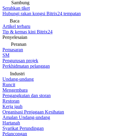
Sambung
Serahkan tiket
Hubungi rakan kongsi Bitrix24 tempatan
Baca
Artikel terbaru
Tip & kemas kini Bitrix24
Penyelesaian
Peranan
Pemasaran
SM
Pengurusan projek
Perkhidmatan pelanggan
Industri
Undang-undang
Runcit
Mengembara
Pengangkutan dan storan
Restoran
Kerja jauh
Organisasi Penjagaan Kesihatan
Amalan Undang-undang
Hartanah
Syarikat Perundingan
Pelancongan