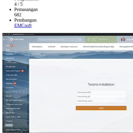
4
/
5
Pemasangan
682
Pembangun
EMCsoft