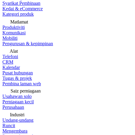
Syarikat Pembinaan
Kedai & eCommerce
Kategori produk
Matlamat
Produktiviti
Komunikasi
Mobiliti
Pengurusan & kepimpinan
Alat
Telefoni
CRM
Kalendar
Pusat hubungan
Tugas & projek
Pembina laman web
Saiz perniagaan
Usahawan solo
Perniagaan kecil
Perusahaan
Industri
Undang-undang
Runcit
Mengembara