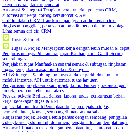
telepemasaran, laman pendarat
Automasi & integrasi
Tetapkan peraturan dan pencetus CRM,
automasi alir kerja, corong berautomatik, API
CoPilot dalam CRM
Transkripsi panggilan audio kepada teks,
ringkasan panggilan, pengisian automatik medan dalam urus niaga
Lihat semua ciri-ciri CRM
Tugas & Projek
Tugas & Projek
Menyiapkan kerja dengan lebih mudah & cepat
Pengurusan tugas
Pilih antara papan Kanban, carta Gantt, Scrum,
senarai tugas
Penjejakan tugas
Manfaatkan senarai semak & subtugas, ringkasan
tugas, penjejakan masa, mod fokus & penyelia
API & integrasi
Sambungkan tugas anda ke perkhidmatan lain
melalui integrasi API untuk automasi tugas lanjutan
Pengurusan projek
Gunakan projek, kumpulan kerja, perancangan
projek, peranan, kebenaran akses
Prestasi pekerja
Berhasil dengan laporan tugas, pengurusan beban
kerja, kecekapan tugas & KPI
Tugas alat mudah alih
Penciptaan tugas, penjejakan tugas,
pemberitahuan, komen, sembang di mana-mana sahaja
Kerjasama projek
Bekerja lebih pantas dengan sembang, panggilan
video, komen, storan fail, dokumen, pengguna luaran, templat tugas
Automasi
Jimatkan masa dengan penciptaan tugas automatik dan