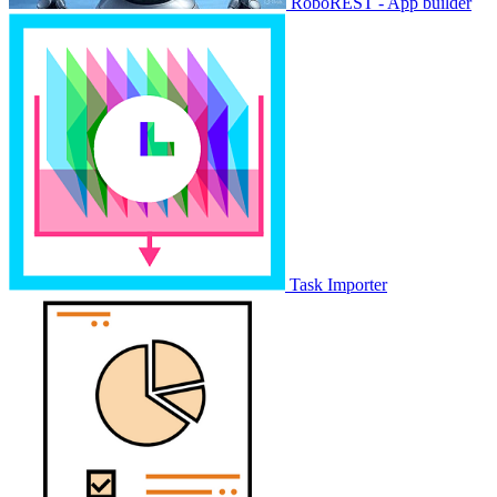
RoboREST - App builder
Task Importer