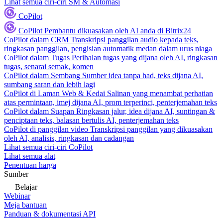
Lihat semua ciri-ciri SM & Automasi
CoPilot
CoPilot
Pembantu dikuasakan oleh AI anda di Bitrix24
CoPilot dalam CRM
Transkripsi panggilan audio kepada teks,
ringkasan panggilan, pengisian automatik medan dalam urus niaga
CoPilot dalam Tugas
Perihalan tugas yang dijana oleh AI, ringkasan
tugas, senarai semak, komen
CoPilot dalam Sembang
Sumber idea tanpa had, teks dijana AI,
sumbang saran dan lebih lagi
CoPilot di Laman Web & Kedai
Salinan yang menambat perhatian
atas permintaan, imej dijana AI, prom terperinci, penterjemahan teks
CoPilot dalam Suapan
Ringkasan jalur, idea dijana AI, suntingan &
penciptaan teks, balasan bertulis AI, penterjemahan teks
CoPilot di panggilan video
Transkripsi panggilan yang dikuasakan
oleh AI, analisis, ringkasan dan cadangan
Lihat semua ciri-ciri CoPilot
Lihat semua alat
Penentuan harga
Sumber
Belajar
Webinar
Meja bantuan
Panduan & dokumentasi API