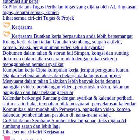
automasi alir kerja
CoPilot dalam Tugas
Perihalan tugas yang dijana oleh AI, ringkasan
tugas, senarai semak, komen
Lihat semua ciri-ciri Tugas & Projek
Kerjasama
Kerjasama
Buatkan kerja berpasukan anda lebih bersemangat
Ruang kerja dalam talian
Gunakan sembang, suapan aktiviti,
komen, reaksi, pengumuman video seluruh syarikat
Dokumen dalam talian & storan fail
Simpan, kongsi dan sunting
dokumen dalam talian secara mudah dengan rakan sekerja
menggunakan pemacu syarikat
Kumpulan kerja
Cipta kumpulan kerja, jemput pengguna luaran,
tetapkan kebenaran akses dan bekerja pada tugas dan projek
Mesyuarat dalam talian
Lakukan lebih banyak kerja dengan
panggilan video, persidangan video, perkongsian skrin, rakaman
panggilan dan latar belakang tersuai
Kalendar berkongsi
Rancang dengan syarikat & kalendar peribadi,
slot masa terbuka, tempahan bilik mesyuarat, penyelarasan kalendar
Komunikasi alat mudah alih
Pemesejan, panggilan video, komen,
kalendar, pemberitahuan pasukan di mana-mana sahaja
CoPilot dalam Sembang
Sumber idea tanpa had, teks dijana AI,
sumbang saran dan lebih lagi
Lihat semua ciri-ciri Kerjasama