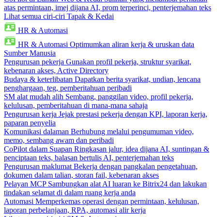
atas permintaan, imej dijana AI, prom terperinci, penterjemahan teks
Lihat semua ciri-ciri Tapak & Kedai
HR & Automasi
HR & Automasi
Optimumkan aliran kerja & uruskan data
Sumber Manusia
Pengurusan pekerja
Gunakan profil pekerja, struktur syarikat,
kebenaran akses, Active Directory
Budaya & keterlibatan
Dapatkan berita syarikat, undian, lencana
penghargaan, teg, pemberitahuan peribadi
SM alat mudah alih
Sembang, panggilan video, profil pekerja,
kelulusan, pemberitahuan di mana-mana sahaja
Pengurusan kerja
Jejak prestasi pekerja dengan KPI, laporan kerja,
paparan penyelia
Komunikasi dalaman
Berhubung melalui pengumuman video,
memo, sembang awam dan peribadi
CoPilot dalam Suapan
Ringkasan jalur, idea dijana AI, suntingan &
penciptaan teks, balasan bertulis AI, penterjemahan teks
Pengurusan maklumat
Bekerja dengan pangkalan pengetahuan,
dokumen dalam talian, storan fail, kebenaran akses
Pelayan MCP
Sambungkan alat AI luaran ke Bitrix24 dan lakukan
tindakan selamat di dalam ruang kerja anda
Automasi
Memperkemas operasi dengan permintaan, kelulusan,
laporan perbelanjaan, RPA, automasi alir kerja