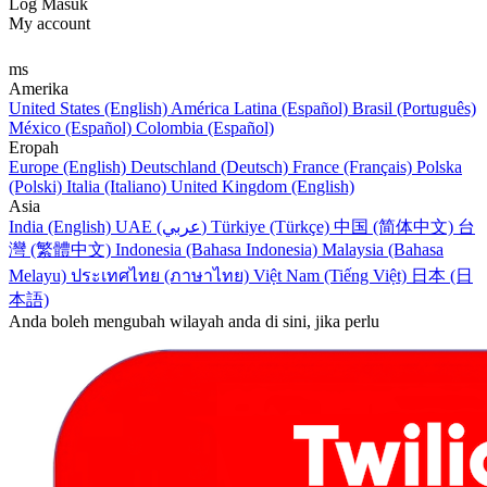
Log Masuk
My account
ms
Amerika
United States (English)
América Latina (Español)
Brasil (Português)
México (Español)
Colombia (Español)
Eropah
Europe (English)
Deutschland (Deutsch)
France (Français)
Polska
(Polski)
Italia (Italiano)
United Kingdom (English)
Asia
India (English)
UAE (عربي)
Türkiye (Türkçe)
中国 (简体中文)
台
灣 (繁體中文)
Indonesia (Bahasa Indonesia)
Malaysia (Bahasa
Melayu)
ประเทศไทย (ภาษาไทย)
Việt Nam (Tiếng Việt)
日本 (日
本語)
Anda boleh mengubah wilayah anda di sini, jika perlu