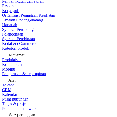
Pengangkutan dan storan
Restoran
Kerja jauh
Organisasi Penjagaan Kesihatan
Amalan Undang-undang
Hartanah
Syarikat Perundingan
Pelancongan
Syarikat Pembinaan
Kedai & eCommerce
Kategori produk
Matlamat
Produktiviti
Komunikasi
Mobiliti
Pengurusan & kepimpinan
Alat
Telefoni
CRM
Kalendar
Pusat hubungan
Tugas & projek
Pembina laman web
Saiz perniagaan