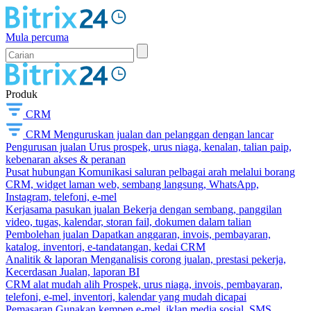
Mula percuma
Produk
CRM
CRM
Menguruskan jualan dan pelanggan dengan lancar
Pengurusan jualan
Urus prospek, urus niaga, kenalan, talian paip,
kebenaran akses & peranan
Pusat hubungan
Komunikasi saluran pelbagai arah melalui borang
CRM, widget laman web, sembang langsung, WhatsApp,
Instagram, telefoni, e-mel
Kerjasama pasukan jualan
Bekerja dengan sembang, panggilan
video, tugas, kalendar, storan fail, dokumen dalam talian
Pembolehan jualan
Dapatkan anggaran, invois, pembayaran,
katalog, inventori, e-tandatangan, kedai CRM
Analitik & laporan
Menganalisis corong jualan, prestasi pekerja,
Kecerdasan Jualan, laporan BI
CRM alat mudah alih
Prospek, urus niaga, invois, pembayaran,
telefoni, e-mel, inventori, kalendar yang mudah dicapai
Pemasaran
Gunakan kempen e-mel, iklan media sosial, SMS,