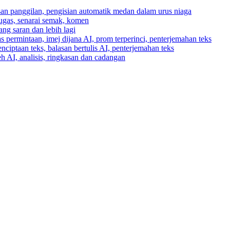
asan panggilan, pengisian automatik medan dalam urus niaga
tugas, senarai semak, komen
ng saran dan lebih lagi
 permintaan, imej dijana AI, prom terperinci, penterjemahan teks
enciptaan teks, balasan bertulis AI, penterjemahan teks
h AI, analisis, ringkasan dan cadangan