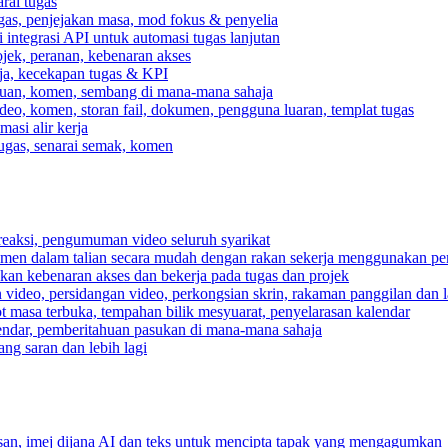
rai tugas
gas, penjejakan masa, mod fokus & penyelia
integrasi API untuk automasi tugas lanjutan
jek, peranan, kebenaran akses
rja, kecekapan tugas & KPI
ahuan, komen, sembang di mana-mana sahaja
deo, komen, storan fail, dokumen, pengguna luaran, templat tugas
asi alir kerja
tugas, senarai semak, komen
reaksi, pengumuman video seluruh syarikat
umen dalam talian secara mudah dengan rakan sekerja menggunakan pe
pkan kebenaran akses dan bekerja pada tugas dan projek
video, persidangan video, perkongsian skrin, rakaman panggilan dan la
ot masa terbuka, tempahan bilik mesyuarat, penyelarasan kalendar
endar, pemberitahuan pasukan di mana-mana sahaja
ng saran dan lebih lagi
n, imej dijana AI dan teks untuk mencipta tapak yang mengagumkan