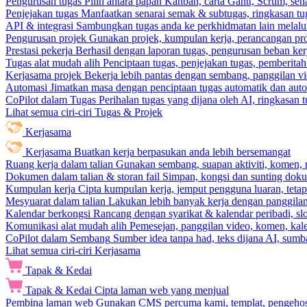
Pengurusan tugas
Pilih antara papan Kanban, carta Gantt, Scrum, sena
Penjejakan tugas
Manfaatkan senarai semak & subtugas, ringkasan tu
API & integrasi
Sambungkan tugas anda ke perkhidmatan lain melalui 
Pengurusan projek
Gunakan projek, kumpulan kerja, perancangan pro
Prestasi pekerja
Berhasil dengan laporan tugas, pengurusan beban ke
Tugas alat mudah alih
Penciptaan tugas, penjejakan tugas, pemberit
Kerjasama projek
Bekerja lebih pantas dengan sembang, panggilan vi
Automasi
Jimatkan masa dengan penciptaan tugas automatik dan autom
CoPilot dalam Tugas
Perihalan tugas yang dijana oleh AI, ringkasan 
Lihat semua ciri-ciri Tugas & Projek
Kerjasama
Kerjasama
Buatkan kerja berpasukan anda lebih bersemangat
Ruang kerja dalam talian
Gunakan sembang, suapan aktiviti, komen, 
Dokumen dalam talian & storan fail
Simpan, kongsi dan sunting dok
Kumpulan kerja
Cipta kumpulan kerja, jemput pengguna luaran, teta
Mesyuarat dalam talian
Lakukan lebih banyak kerja dengan panggilan 
Kalendar berkongsi
Rancang dengan syarikat & kalendar peribadi, sl
Komunikasi alat mudah alih
Pemesejan, panggilan video, komen, kal
CoPilot dalam Sembang
Sumber idea tanpa had, teks dijana AI, sumba
Lihat semua ciri-ciri Kerjasama
Tapak & Kedai
Tapak & Kedai
Cipta laman web yang menjual
Pembina laman web
Gunakan CMS percuma kami, templat, pengehosa