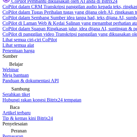
CoPilot
Pembantu dikuasakan oleh AI anda di Bitrix24
CoPilot dalam CRM
Transkripsi panggilan audio kepada teks, ringk
CoPilot dalam Tugas
Perihalan tugas yang dijana oleh AI, ringkasan 
CoPilot dalam Sembang
Sumber idea tanpa had, teks dijana AI, sumba
CoPilot di Laman Web & Kedai
Salinan yang menambat perhatian atas
CoPilot dalam Suapan
Ringkasan jalur, idea dijana AI, suntingan & p
CoPilot di panggilan video
Transkripsi panggilan yang dikuasakan ole
Lihat semua ciri-ciri CoPilot
Lihat semua alat
Penentuan harga
Sumber
Belajar
Webinar
Meja bantuan
Panduan & dokumentasi API
Sambung
Serahkan tiket
Hubungi rakan kongsi Bitrix24 tempatan
Baca
Artikel terbaru
Tip & kemas kini Bitrix24
Penyelesaian
Peranan
Pemasaran