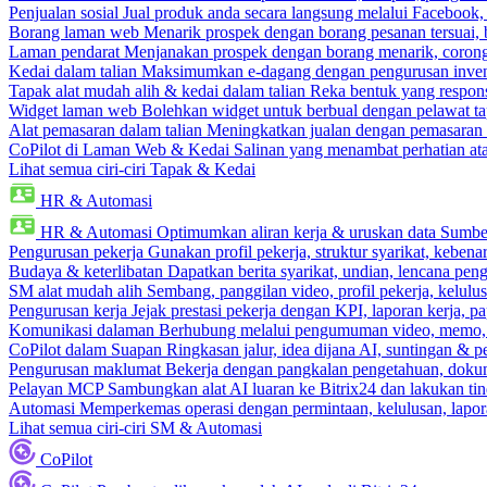
Penjualan sosial
Jual produk anda secara langsung melalui Facebook
Borang laman web
Menarik prospek dengan borang pesanan tersuai,
Laman pendarat
Menjanakan prospek dengan borang menarik, corong 
Kedai dalam talian
Maksimumkan e-dagang dengan pengurusan invento
Tapak alat mudah alih & kedai dalam talian
Reka bentuk yang respons
Widget laman web
Bolehkan widget untuk berbual dengan pelawat ta
Alat pemasaran dalam talian
Meningkatkan jualan dengan pemasaran 
CoPilot di Laman Web & Kedai
Salinan yang menambat perhatian atas
Lihat semua ciri-ciri Tapak & Kedai
HR & Automasi
HR & Automasi
Optimumkan aliran kerja & uruskan data Sumb
Pengurusan pekerja
Gunakan profil pekerja, struktur syarikat, kebena
Budaya & keterlibatan
Dapatkan berita syarikat, undian, lencana pen
SM alat mudah alih
Sembang, panggilan video, profil pekerja, kelul
Pengurusan kerja
Jejak prestasi pekerja dengan KPI, laporan kerja, p
Komunikasi dalaman
Berhubung melalui pengumuman video, memo,
CoPilot dalam Suapan
Ringkasan jalur, idea dijana AI, suntingan & p
Pengurusan maklumat
Bekerja dengan pangkalan pengetahuan, dokume
Pelayan MCP
Sambungkan alat AI luaran ke Bitrix24 dan lakukan tin
Automasi
Memperkemas operasi dengan permintaan, kelulusan, lapora
Lihat semua ciri-ciri SM & Automasi
CoPilot