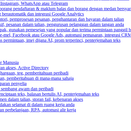
, Instagram, WhatsApp atau Telegram
 borang pendaftaran & maklum balas dan borang dengan medan bersyar
berautomatik dan integrasi Google Analytics
ri, pemprosesan pesanan, penghantaran dan bayaran dalam talian
if, pesanan dalam talian, pengurusan pelanggan dalam tangan anda
pak, gunakan pemesejan yang popular dan terima permintaan panggil b
e-mel, Facebook atau Google Ads, automasi pemasaran, integrasi CR
 permintaan, imej dijana AI, prom terperinci, penterjemahan teks
er Manusia
ran akses, Active Directory
ghargaan, teg, pemberitahuan peribadi
usan, pemberitahuan di mana-mana sahaja
aparan penyelia
 sembang awam dan peribadi
enciptaan teks, balasan bertulis AI, penterjemahan teks
n dalam talian, storan fail, kebenaran akses
dakan selamat di dalam ruang kerja anda
n perbelanjaan, RPA, automasi alir kerja