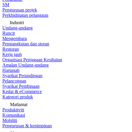
SM
Pengurusan projek
Perkhidmatan pelanggan
Industri
Undang-undang
Runcit
Mengembara
Pengangkutan dan storan
Restoran
Kerja jauh
Organisasi Penjagaan Kesihatan
Amalan Undang-undang
Hartanah
Syarikat Perundingan
Pelancongan
Syarikat Pembinaan
Kedai & eCommerce
Kategori produk
Matlamat
Produktiviti
Komunikasi
Mobiliti
Pengurusan & kepimpinan