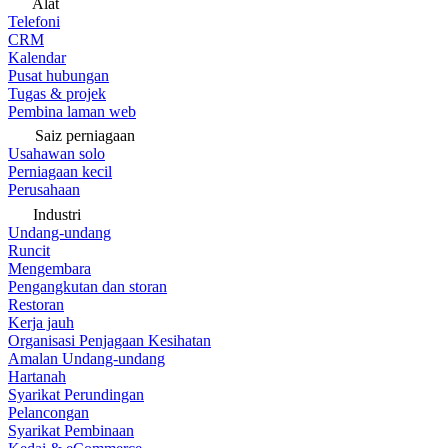
Alat
Telefoni
CRM
Kalendar
Pusat hubungan
Tugas & projek
Pembina laman web
Saiz perniagaan
Usahawan solo
Perniagaan kecil
Perusahaan
Industri
Undang-undang
Runcit
Mengembara
Pengangkutan dan storan
Restoran
Kerja jauh
Organisasi Penjagaan Kesihatan
Amalan Undang-undang
Hartanah
Syarikat Perundingan
Pelancongan
Syarikat Pembinaan