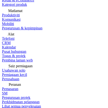
Kedai & eCommerce
Kategori produk
Matlamat
Produktiviti
Komunikasi
Mobiliti
Pengurusan & kepimpinan
Alat
Telefoni
CRM
Kalendar
Pusat hubungan
Tugas & projek
Pembina laman web
Saiz perniagaan
Usahawan solo
Perniagaan kecil
Perusahaan
Peranan
Pemasaran
SM
Pengurusan projek
Perkhidmatan pelanggan
Lihat semua penyelesaian