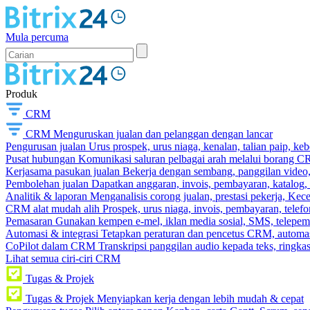
Mula percuma
Produk
CRM
CRM
Menguruskan jualan dan pelanggan dengan lancar
Pengurusan jualan
Urus prospek, urus niaga, kenalan, talian paip, k
Pusat hubungan
Komunikasi saluran pelbagai arah melalui borang C
Kerjasama pasukan jualan
Bekerja dengan sembang, panggilan video, t
Pembolehan jualan
Dapatkan anggaran, invois, pembayaran, katalog,
Analitik & laporan
Menganalisis corong jualan, prestasi pekerja, Kec
CRM alat mudah alih
Prospek, urus niaga, invois, pembayaran, telefo
Pemasaran
Gunakan kempen e-mel, iklan media sosial, SMS, telepem
Automasi & integrasi
Tetapkan peraturan dan pencetus CRM, automasi
CoPilot dalam CRM
Transkripsi panggilan audio kepada teks, ringk
Lihat semua ciri-ciri CRM
Tugas & Projek
Tugas & Projek
Menyiapkan kerja dengan lebih mudah & cepat