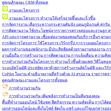
ดูคุณลักษณะ CRM ทั้งหมด
งานและโครงการ
งานและโครงการ
ทำงานให้เสร็จง่ายขึ้นและเร็วขึ้น
การจัดการงาน
เลือกระหว่างกระดานคัมบัง แผนภูมิแกนต์ สกรั
การติดตามงาน
ใช้ประโยชน์จากรายการตรวจสอบและงานลูก สร
API และการผสานรวม
เชื่อมต่องานของคุณกับบริการอื่นๆ ผ่าน
การจัดการโครงการ
ใช้โครงการ เวิร์กกรุ๊ป การวางแผนโครงการ
ผลการทำงานของพนักงาน
มีประสิทธิผลด้วยรายงานของงาน กา
งานมือถือ
การสร้างงาน การติดตามงาน การแจ้งเตือน ความคิดเ
การทำงานร่วมกันในโครงการ
ทํางานเร็วขึ้นด้วยแชท วิดีโอคอ
ระบบอัตโนมัติ
ประหยัดเวลาด้วยการสร้างงานอัตโนมัติ และเวิร์ก
CoPilot ในงาน
คำอธิบายงานที่สร้างด้วย AI สรุปงาน รายการต
ดูคุณลักษณะงานและโครงการทั้งหมด
การทำงานร่วมกัน
การทำงานร่วมกัน
เพิ่มพลังการทำงานเป็นทีมของคุณ
พื้นที่ทำงานออนไลน์
ใช้แชท ฟีดกิจกรรม ความคิดเห็น การโต้ตอบ 
เอกสารออนไลน์และที่เก็บไฟล์
จัดเก็บ แชร์ และแก้ไขเอกสารออน