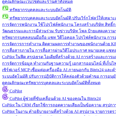
ดูคุณลักษณะเว็บไซต์และร้านค้าทั้งหมด
ทรัพยากรบุคคลและระบบอัตโนมัติ
ทรัพยากรบุคคลและระบบอัตโนมัติ
ปรับเวิร์กโฟลว์ให้เหมา
การจัดการพนักงาน
ใช้โปรไฟล์พนักงาน โครงสร้างบริษัท สิทธิ์กา
วัฒนธรรมและการมีส่วนร่วม
รับข่าวบริษัท โพล ป้ายแสดงความ
ทรัพยากรบุคคลบนมือถือ
แชท วิดีโอคอล โปรไฟล์พนักงาน การอน
การจัดการการทำงาน
ติดตามผลการทำงานของพนักงานด้วย KPI
การสื่อสารภายใน
การสื่อสารผ่านวิดีโอประกาศ หมายเหตุ แ
CoPilot ในฟีด
สรุปเธรด ไอเดียที่สร้างด้วย AI การสร้างและการ
การจัดการข้อมูล
ทำงานกับฐานความรู้ เอกสารออนไลน์ ที่เก็บไฟล์
เซิร์ฟเวอร์ MCP
เชื่อมต่อเครื่องมือ AI ภายนอกกับ Bitrix24 แล
ระบบอัตโนมัติ
ปรับการปฏิบัติการให้คล่องตัวด้วยคำขอ การอนุมัต
ดูคุณลักษณะทรัพยากรบุคคลและระบบอัตโนมัติทั้งหมด
CoPilot
CoPilot
ผู้ช่วยที่ขับเคลื่อนด้วย AI ของคุณใน Bitrix24
CoPilot ใน CRM
เรียกใช้การถอดความเสียงเป็นข้อความ สรุปการ
CoPilot ในงาน
คำอธิบายงานที่สร้างด้วย AI สรุปงาน รายการต