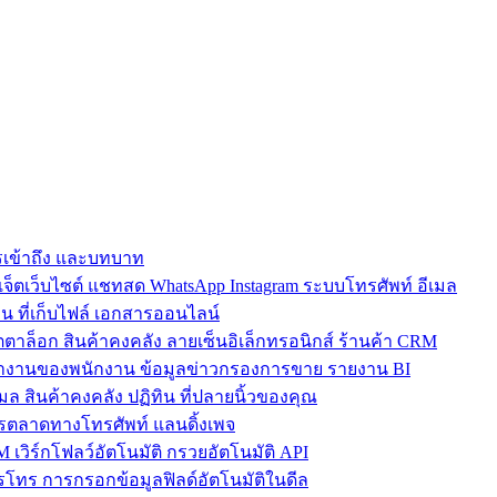
การเข้าถึง และบทบาท
ตเว็บไซต์ แชทสด WhatsApp Instagram ระบบโทรศัพท์ อีเมล
น ที่เก็บไฟล์ เอกสารออนไลน์
ตาล็อก สินค้าคงคลัง ลายเซ็นอิเล็กทรอนิกส์ ร้านค้า CRM
ำงานของพนักงาน ข้อมูลข่าวกรองการขาย รายงาน BI
เมล สินค้าคงคลัง ปฏิทิน ที่ปลายนิ้วของคุณ
ตลาดทางโทรศัพท์ แลนดิ้งเพจ
 เวิร์กโฟลว์อัตโนมัติ กรวยอัตโนมัติ API
โทร การกรอกข้อมูลฟิลด์อัตโนมัติในดีล