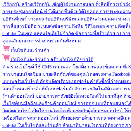
เวิร์กกรุ๊ป
สร้างเวิร์กกรุ๊ป เชิญผู้ใช้งานภายนอก ตั้งสิทธิ์การเ
การประชุมออนไลน์
ทำได้มากขึ้นด้วยวิดีโอคอล การประชุมผ่าน
ปฏิทินที่แชร์
วางแผนกับปฏิทินบริษัทและปฏิทินส่วนบุคคล ช่วงเ
การสื่อสารมือถือ
ระบบส่งข้อความถึงทีม วิดีโอคอล ความคิดเห็น ป
CoPilot ในแชท
แหล่งไอเดียไม่จำกัด ข้อความที่สร้างด้วย AI ก
ดูคุณลักษณะการทำงานร่วมกันทั้งหมด
เว็บไซต์และร้านค้า
เว็บไซต์และร้านค้า
สร้างเว็บไซต์ที่ขายได้
ตัวสร้างเว็บไซต์
ใช้ CMS เทมเพลต โฮสติ้ง ภาพและข้อความที่สร้า
การขายบนโซเชียล
ขายผลิตภัณฑ์ของคุณโดยตรงทาง Facebook, I
แบบฟอร์มเว็บไซต์
ดักจับลีดพร้อมแบบฟอร์มคำสั่งซื้อที่กำหนดเ
แลนดิ้งเพจ
สร้างลีดที่มีแบบฟอร์มดักจับ กรวยอัตโนมัติ และการผ
ร้านค้าออนไลน์
ขยายการพาณิชย์อิเล็กทรอนิกส์ให้มากที่สุด ด
เว็บไซต์บนมือถือและร้านค้าออนไลน์
การออกแบบที่ตอบสนองได้ด
วิดเจ็ตเว็บไซต์
เปิดใช้งานวิดเจ็ตเพื่อแชทกับผู้เยี่ยมชมเว็บไซ
เครื่องมือการตลาดออนไลน์
เพิ่มยอดขายด้วยการตลาดทางอีเมล
CoPilot ในเว็บไซต์และร้านค้า
สำเนาที่น่าสนใจตามที่ต้องการ ภ