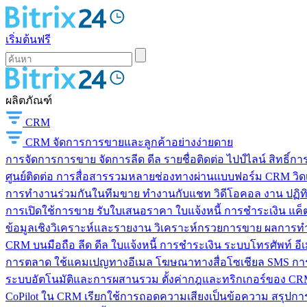
เริ่มต้นฟรี
ผลิตภัณฑ์
CRM
CRM
จัดการการขายและลูกค้าอย่างง่ายดาย
การจัดการการขาย
จัดการลีด ดีล รายชื่อติดต่อ ไปป์ไลน์ สิทธิ์
ศูนย์ติดต่อ
การสื่อสารรวมหลายช่องทางผ่านแบบฟอร์ม CRM วิดเจ็
การทำงานร่วมกันในทีมขาย
ทำงานกับแชท วิดีโอคอล งาน ปฏิทิ
การเปิดใช้การขาย
รับใบเสนอราคา ใบแจ้งหนี้ การชำระเงิน แค็ต
ข้อมูลเชิงวิเคราะห์และรายงาน
วิเคราะห์กรวยการขาย ผลการท
CRM บนมือถือ
ลีด ดีล ใบแจ้งหนี้ การชำระเงิน ระบบโทรศัพท์ อี
การตลาด
ใช้แคมเปญทางอีเมล โฆษณาทางสื่อโซเชียล SMS การ
ระบบอัตโนมัติและการผสานรวม
ตั้งค่ากฎและทริกเกอร์ของ CRM
CoPilot ใน CRM
เรียกใช้การถอดความเสียงเป็นข้อความ สรุปการ