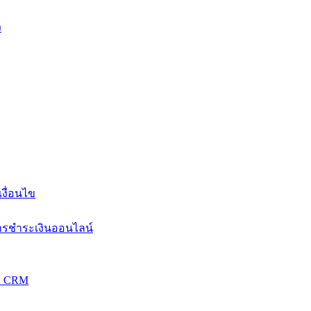
ง
งื่อนไข
การชำระเงินออนไลน์
วม CRM