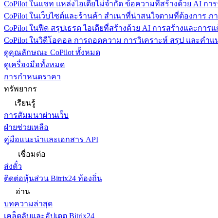
CoPilot ในแชท
แหล่งไอเดียไม่จำกัด ข้อความที่สร้างด้วย AI ก
CoPilot ในเว็บไซต์และร้านค้า
สำเนาที่น่าสนใจตามที่ต้องการ ภ
CoPilot ในฟีด
สรุปเธรด ไอเดียที่สร้างด้วย AI การสร้างและการ
CoPilot ในวิดีโอคอล
การถอดความ การวิเคราะห์ สรุป และคำแนะ
ดูคุณลักษณะ CoPilot ทั้งหมด
ดูเครื่องมือทั้งหมด
การกำหนดราคา
ทรัพยากร
เรียนรู้
การสัมมนาผ่านเว็บ
ฝ่ายช่วยเหลือ
คู่มือแนะนำและเอกสาร API
เชื่อมต่อ
ส่งตั๋ว
ติดต่อหุ้นส่วน Bitrix24 ท้องถิ่น
อ่าน
บทความล่าสุด
เคล็ดลับและอัปเดต Bitrix24