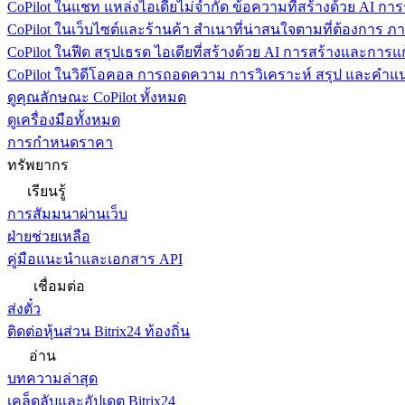
CoPilot ในแชท
แหล่งไอเดียไม่จำกัด ข้อความที่สร้างด้วย AI ก
CoPilot ในเว็บไซต์และร้านค้า
สำเนาที่น่าสนใจตามที่ต้องการ ภ
CoPilot ในฟีด
สรุปเธรด ไอเดียที่สร้างด้วย AI การสร้างและการ
CoPilot ในวิดีโอคอล
การถอดความ การวิเคราะห์ สรุป และคำแนะ
ดูคุณลักษณะ CoPilot ทั้งหมด
ดูเครื่องมือทั้งหมด
การกำหนดราคา
ทรัพยากร
เรียนรู้
การสัมมนาผ่านเว็บ
ฝ่ายช่วยเหลือ
คู่มือแนะนำและเอกสาร API
เชื่อมต่อ
ส่งตั๋ว
ติดต่อหุ้นส่วน Bitrix24 ท้องถิ่น
อ่าน
บทความล่าสุด
เคล็ดลับและอัปเดต Bitrix24