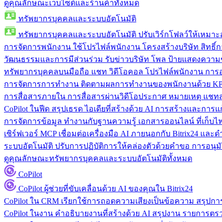
ดูคุณลักษณะเว็บไซต์และร้านค้าทั้งหมด
ทรัพยากรบุคคลและระบบอัตโนมัติ
ทรัพยากรบุคคลและระบบอัตโนมัติ
ปรับเวิร์กโฟลว์ให้เหมา
การจัดการพนักงาน
ใช้โปรไฟล์พนักงาน โครงสร้างบริษัท สิทธิ์กา
วัฒนธรรมและการมีส่วนร่วม
รับข่าวบริษัท โพล ป้ายแสดงความ
ทรัพยากรบุคคลบนมือถือ
แชท วิดีโอคอล โปรไฟล์พนักงาน การอน
การจัดการการทำงาน
ติดตามผลการทำงานของพนักงานด้วย KPI
การสื่อสารภายใน
การสื่อสารผ่านวิดีโอประกาศ หมายเหตุ แ
CoPilot ในฟีด
สรุปเธรด ไอเดียที่สร้างด้วย AI การสร้างและการ
การจัดการข้อมูล
ทำงานกับฐานความรู้ เอกสารออนไลน์ ที่เก็บไฟล์
เซิร์ฟเวอร์ MCP
เชื่อมต่อเครื่องมือ AI ภายนอกกับ Bitrix24 แล
ระบบอัตโนมัติ
ปรับการปฏิบัติการให้คล่องตัวด้วยคำขอ การอนุมัต
ดูคุณลักษณะทรัพยากรบุคคลและระบบอัตโนมัติทั้งหมด
CoPilot
CoPilot
ผู้ช่วยที่ขับเคลื่อนด้วย AI ของคุณใน Bitrix24
CoPilot ใน CRM
เรียกใช้การถอดความเสียงเป็นข้อความ สรุปการ
CoPilot ในงาน
คำอธิบายงานที่สร้างด้วย AI สรุปงาน รายการต