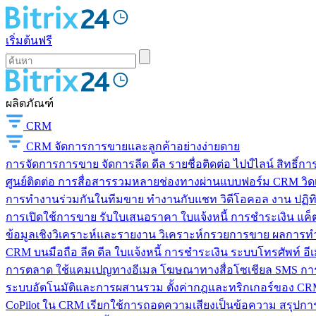
เริ่มต้นฟรี
ผลิตภัณฑ์
CRM
CRM
จัดการการขายและลูกค้าอย่างง่ายดาย
การจัดการการขาย
จัดการลีด ดีล รายชื่อติดต่อ ไปป์ไลน์ สิทธิ์
ศูนย์ติดต่อ
การสื่อสารรวมหลายช่องทางผ่านแบบฟอร์ม CRM วิดเจ็
การทำงานร่วมกันในทีมขาย
ทำงานกับแชท วิดีโอคอล งาน ปฏิทิ
การเปิดใช้การขาย
รับใบเสนอราคา ใบแจ้งหนี้ การชำระเงิน แค็ต
ข้อมูลเชิงวิเคราะห์และรายงาน
วิเคราะห์กรวยการขาย ผลการท
CRM บนมือถือ
ลีด ดีล ใบแจ้งหนี้ การชำระเงิน ระบบโทรศัพท์ อี
การตลาด
ใช้แคมเปญทางอีเมล โฆษณาทางสื่อโซเชียล SMS การ
ระบบอัตโนมัติและการผสานรวม
ตั้งค่ากฎและทริกเกอร์ของ CRM
CoPilot ใน CRM
เรียกใช้การถอดความเสียงเป็นข้อความ สรุปการ