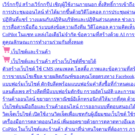
เวิร์กกรุ๊ป
สร้างเวิร์กกรุ๊ป เชิญผู้ใช้งานภายนอก ตั้งสิทธิ์การเ
การประชุมออนไลน์
ทำได้มากขึ้นด้วยวิดีโอคอล การประชุมผ่าน
ปฏิทินที่แชร์
วางแผนกับปฏิทินบริษัทและปฏิทินส่วนบุคคล ช่วงเ
การสื่อสารมือถือ
ระบบส่งข้อความถึงทีม วิดีโอคอล ความคิดเห็น ป
CoPilot ในแชท
แหล่งไอเดียไม่จำกัด ข้อความที่สร้างด้วย AI ก
ดูคุณลักษณะการทำงานร่วมกันทั้งหมด
เว็บไซต์และร้านค้า
เว็บไซต์และร้านค้า
สร้างเว็บไซต์ที่ขายได้
ตัวสร้างเว็บไซต์
ใช้ CMS เทมเพลต โฮสติ้ง ภาพและข้อความที่สร้า
การขายบนโซเชียล
ขายผลิตภัณฑ์ของคุณโดยตรงทาง Facebook, I
แบบฟอร์มเว็บไซต์
ดักจับลีดพร้อมแบบฟอร์มคำสั่งซื้อที่กำหนดเ
แลนดิ้งเพจ
สร้างลีดที่มีแบบฟอร์มดักจับ กรวยอัตโนมัติ และการผ
ร้านค้าออนไลน์
ขยายการพาณิชย์อิเล็กทรอนิกส์ให้มากที่สุด ด
เว็บไซต์บนมือถือและร้านค้าออนไลน์
การออกแบบที่ตอบสนองได้ด
วิดเจ็ตเว็บไซต์
เปิดใช้งานวิดเจ็ตเพื่อแชทกับผู้เยี่ยมชมเว็บไซ
เครื่องมือการตลาดออนไลน์
เพิ่มยอดขายด้วยการตลาดทางอีเมล
CoPilot ในเว็บไซต์และร้านค้า
สำเนาที่น่าสนใจตามที่ต้องการ ภ