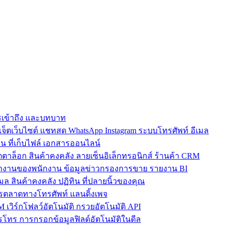
การเข้าถึง และบทบาท
ตเว็บไซต์ แชทสด WhatsApp Instagram ระบบโทรศัพท์ อีเมล
น ที่เก็บไฟล์ เอกสารออนไลน์
ตาล็อก สินค้าคงคลัง ลายเซ็นอิเล็กทรอนิกส์ ร้านค้า CRM
ำงานของพนักงาน ข้อมูลข่าวกรองการขาย รายงาน BI
เมล สินค้าคงคลัง ปฏิทิน ที่ปลายนิ้วของคุณ
ตลาดทางโทรศัพท์ แลนดิ้งเพจ
 เวิร์กโฟลว์อัตโนมัติ กรวยอัตโนมัติ API
โทร การกรอกข้อมูลฟิลด์อัตโนมัติในดีล