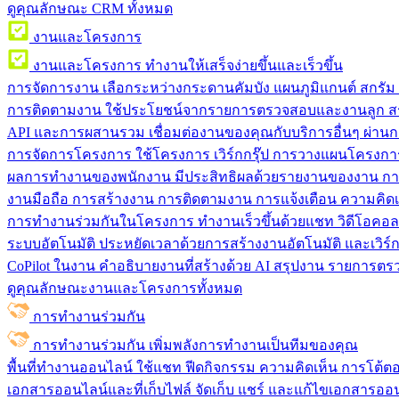
ดูคุณลักษณะ CRM ทั้งหมด
งานและโครงการ
งานและโครงการ
ทำงานให้เสร็จง่ายขึ้นและเร็วขึ้น
การจัดการงาน
เลือกระหว่างกระดานคัมบัง แผนภูมิแกนต์ สกรั
การติดตามงาน
ใช้ประโยชน์จากรายการตรวจสอบและงานลูก สร
API และการผสานรวม
เชื่อมต่องานของคุณกับบริการอื่นๆ ผ่าน
การจัดการโครงการ
ใช้โครงการ เวิร์กกรุ๊ป การวางแผนโครงการ
ผลการทำงานของพนักงาน
มีประสิทธิผลด้วยรายงานของงาน กา
งานมือถือ
การสร้างงาน การติดตามงาน การแจ้งเตือน ความคิดเ
การทำงานร่วมกันในโครงการ
ทํางานเร็วขึ้นด้วยแชท วิดีโอคอ
ระบบอัตโนมัติ
ประหยัดเวลาด้วยการสร้างงานอัตโนมัติ และเวิร์ก
CoPilot ในงาน
คำอธิบายงานที่สร้างด้วย AI สรุปงาน รายการต
ดูคุณลักษณะงานและโครงการทั้งหมด
การทำงานร่วมกัน
การทำงานร่วมกัน
เพิ่มพลังการทำงานเป็นทีมของคุณ
พื้นที่ทำงานออนไลน์
ใช้แชท ฟีดกิจกรรม ความคิดเห็น การโต้ตอบ 
เอกสารออนไลน์และที่เก็บไฟล์
จัดเก็บ แชร์ และแก้ไขเอกสารออน