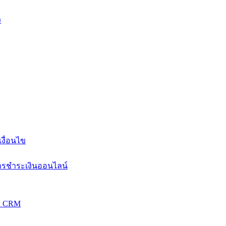
ง
งื่อนไข
การชำระเงินออนไลน์
วม CRM