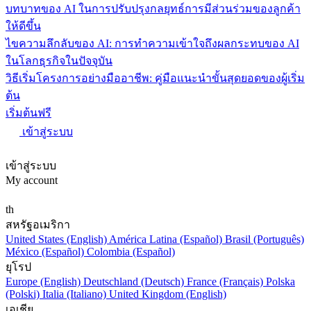
บทบาทของ AI ในการปรับปรุงกลยุทธ์การมีส่วนร่วมของลูกค้า
ให้ดีขึ้น
ไขความลึกลับของ AI: การทำความเข้าใจถึงผลกระทบของ AI
ในโลกธุรกิจในปัจจุบัน
วิธีเริ่มโครงการอย่างมืออาชีพ: คู่มือแนะนำขั้นสุดยอดของผู้เริ่ม
ต้น
เริ่มต้นฟรี
เข้าสู่ระบบ
เข้าสู่ระบบ
My account
th
สหรัฐอเมริกา
United States (English)
América Latina (Español)
Brasil (Português)
México (Español)
Colombia (Español)
ยุโรป
Europe (English)
Deutschland (Deutsch)
France (Français)
Polska
(Polski)
Italia (Italiano)
United Kingdom (English)
เอเชีย