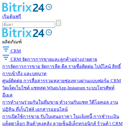
เริ่มต้นฟรี
ผลิตภัณฑ์
CRM
CRM
จัดการการขายและลูกค้าอย่างง่ายดาย
การจัดการการขาย
จัดการลีด ดีล รายชื่อติดต่อ ไปป์ไลน์ สิทธิ์
การเข้าถึง และบทบาท
ศูนย์ติดต่อ
การสื่อสารรวมหลายช่องทางผ่านแบบฟอร์ม CRM
วิดเจ็ตเว็บไซต์ แชทสด WhatsApp Instagram ระบบโทรศัพท์
อีเมล
การทำงานร่วมกันในทีมขาย
ทำงานกับแชท วิดีโอคอล งาน
ปฏิทิน ที่เก็บไฟล์ เอกสารออนไลน์
การเปิดใช้การขาย
รับใบเสนอราคา ใบแจ้งหนี้ การชำระเงิน
แค็ตตาล็อก สินค้าคงคลัง ลายเซ็นอิเล็กทรอนิกส์ ร้านค้า CRM