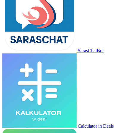
SarasChatBot
Calculator in Deals