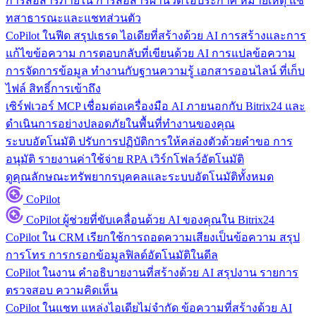
การสื่อสารภายใน
การสื่อสารผ่านวิดีโอประกาศ หมายเหตุ แช
ทสาธารณะและแชทส่วนตัว
CoPilot ในฟีด
สรุปเธรด ไอเดียที่สร้างด้วย AI การสร้างและการ
แก้ไขข้อความ การตอบกลับที่เขียนด้วย AI การแปลข้อความ
การจัดการข้อมูล
ทำงานกับฐานความรู้ เอกสารออนไลน์ ที่เก็บ
ไฟล์ สิทธิ์การเข้าถึง
เซิร์ฟเวอร์ MCP
เชื่อมต่อเครื่องมือ AI ภายนอกกับ Bitrix24 และ
ดำเนินการอย่างปลอดภัยในพื้นที่ทำงานของคุณ
ระบบอัตโนมัติ
ปรับการปฏิบัติการให้คล่องตัวด้วยคำขอ การ
อนุมัติ รายงานค่าใช้จ่าย RPA เวิร์กโฟลว์อัตโนมัติ
ดูคุณลักษณะทรัพยากรบุคคลและระบบอัตโนมัติทั้งหมด
CoPilot
CoPilot
ผู้ช่วยที่ขับเคลื่อนด้วย AI ของคุณใน Bitrix24
CoPilot ใน CRM
เรียกใช้การถอดความเสียงเป็นข้อความ สรุป
การโทร การกรอกข้อมูลฟิลด์อัตโนมัติในดีล
CoPilot ในงาน
คำอธิบายงานที่สร้างด้วย AI สรุปงาน รายการ
ตรวจสอบ ความคิดเห็น
CoPilot ในแชท
แหล่งไอเดียไม่จำกัด ข้อความที่สร้างด้วย AI