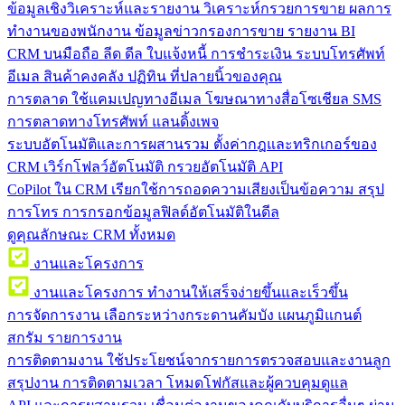
ข้อมูลเชิงวิเคราะห์และรายงาน
วิเคราะห์กรวยการขาย ผลการ
ทำงานของพนักงาน ข้อมูลข่าวกรองการขาย รายงาน BI
CRM บนมือถือ
ลีด ดีล ใบแจ้งหนี้ การชำระเงิน ระบบโทรศัพท์
อีเมล สินค้าคงคลัง ปฏิทิน ที่ปลายนิ้วของคุณ
การตลาด
ใช้แคมเปญทางอีเมล โฆษณาทางสื่อโซเชียล SMS
การตลาดทางโทรศัพท์ แลนดิ้งเพจ
ระบบอัตโนมัติและการผสานรวม
ตั้งค่ากฎและทริกเกอร์ของ
CRM เวิร์กโฟลว์อัตโนมัติ กรวยอัตโนมัติ API
CoPilot ใน CRM
เรียกใช้การถอดความเสียงเป็นข้อความ สรุป
การโทร การกรอกข้อมูลฟิลด์อัตโนมัติในดีล
ดูคุณลักษณะ CRM ทั้งหมด
งานและโครงการ
งานและโครงการ
ทำงานให้เสร็จง่ายขึ้นและเร็วขึ้น
การจัดการงาน
เลือกระหว่างกระดานคัมบัง แผนภูมิแกนต์
สกรัม รายการงาน
การติดตามงาน
ใช้ประโยชน์จากรายการตรวจสอบและงานลูก
สรุปงาน การติดตามเวลา โหมดโฟกัสและผู้ควบคุมดูแล