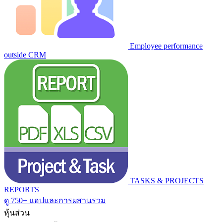
Employee performance
outside CRM
TASKS & PROJECTS
REPORTS
ดู 750+ แอปและการผสานรวม
หุ้นส่วน