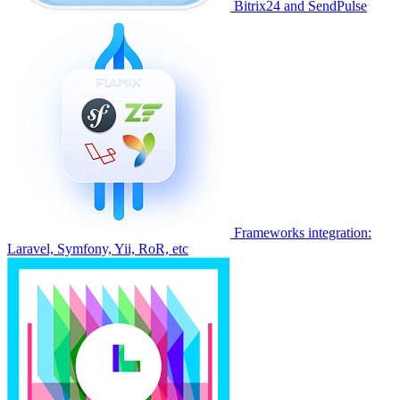
Bitrix24 and SendPulse
Frameworks integration:
Laravel, Symfony, Yii, RoR, etc