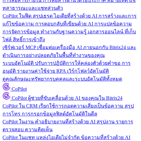
การสื่อสารภายใน
การสื่อสารผ่านวิดีโอประกาศ หมายเหตุ แช
ทสาธารณะและแชทส่วนตัว
CoPilot ในฟีด
สรุปเธรด ไอเดียที่สร้างด้วย AI การสร้างและการ
แก้ไขข้อความ การตอบกลับที่เขียนด้วย AI การแปลข้อความ
การจัดการข้อมูล
ทำงานกับฐานความรู้ เอกสารออนไลน์ ที่เก็บ
ไฟล์ สิทธิ์การเข้าถึง
เซิร์ฟเวอร์ MCP
เชื่อมต่อเครื่องมือ AI ภายนอกกับ Bitrix24 และ
ดำเนินการอย่างปลอดภัยในพื้นที่ทำงานของคุณ
ระบบอัตโนมัติ
ปรับการปฏิบัติการให้คล่องตัวด้วยคำขอ การ
อนุมัติ รายงานค่าใช้จ่าย RPA เวิร์กโฟลว์อัตโนมัติ
ดูคุณลักษณะทรัพยากรบุคคลและระบบอัตโนมัติทั้งหมด
CoPilot
CoPilot
ผู้ช่วยที่ขับเคลื่อนด้วย AI ของคุณใน Bitrix24
CoPilot ใน CRM
เรียกใช้การถอดความเสียงเป็นข้อความ สรุป
การโทร การกรอกข้อมูลฟิลด์อัตโนมัติในดีล
CoPilot ในงาน
คำอธิบายงานที่สร้างด้วย AI สรุปงาน รายการ
ตรวจสอบ ความคิดเห็น
CoPilot ในแชท
แหล่งไอเดียไม่จำกัด ข้อความที่สร้างด้วย AI