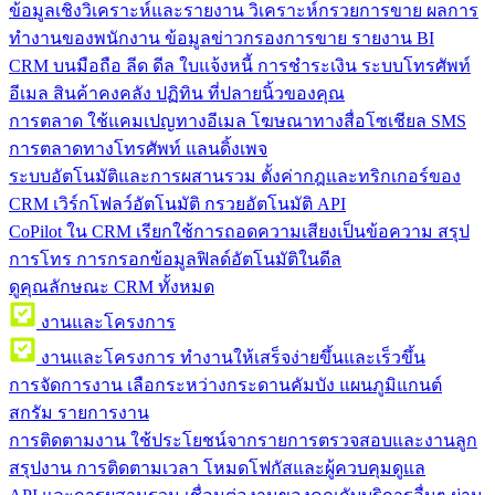
ข้อมูลเชิงวิเคราะห์และรายงาน
วิเคราะห์กรวยการขาย ผลการ
ทำงานของพนักงาน ข้อมูลข่าวกรองการขาย รายงาน BI
CRM บนมือถือ
ลีด ดีล ใบแจ้งหนี้ การชำระเงิน ระบบโทรศัพท์
อีเมล สินค้าคงคลัง ปฏิทิน ที่ปลายนิ้วของคุณ
การตลาด
ใช้แคมเปญทางอีเมล โฆษณาทางสื่อโซเชียล SMS
การตลาดทางโทรศัพท์ แลนดิ้งเพจ
ระบบอัตโนมัติและการผสานรวม
ตั้งค่ากฎและทริกเกอร์ของ
CRM เวิร์กโฟลว์อัตโนมัติ กรวยอัตโนมัติ API
CoPilot ใน CRM
เรียกใช้การถอดความเสียงเป็นข้อความ สรุป
การโทร การกรอกข้อมูลฟิลด์อัตโนมัติในดีล
ดูคุณลักษณะ CRM ทั้งหมด
งานและโครงการ
งานและโครงการ
ทำงานให้เสร็จง่ายขึ้นและเร็วขึ้น
การจัดการงาน
เลือกระหว่างกระดานคัมบัง แผนภูมิแกนต์
สกรัม รายการงาน
การติดตามงาน
ใช้ประโยชน์จากรายการตรวจสอบและงานลูก
สรุปงาน การติดตามเวลา โหมดโฟกัสและผู้ควบคุมดูแล