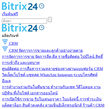
เริ่มต้นฟรี
ผลิตภัณฑ์
CRM
CRM
จัดการการขายและลูกค้าอย่างง่ายดาย
การจัดการการขาย
จัดการลีด ดีล รายชื่อติดต่อ ไปป์ไลน์ สิทธิ์
การเข้าถึง และบทบาท
ศูนย์ติดต่อ
การสื่อสารรวมหลายช่องทางผ่านแบบฟอร์ม CRM
วิดเจ็ตเว็บไซต์ แชทสด WhatsApp Instagram ระบบโทรศัพท์
อีเมล
การทำงานร่วมกันในทีมขาย
ทำงานกับแชท วิดีโอคอล งาน
ปฏิทิน ที่เก็บไฟล์ เอกสารออนไลน์
การเปิดใช้การขาย
รับใบเสนอราคา ใบแจ้งหนี้ การชำระเงิน
แค็ตตาล็อก สินค้าคงคลัง ลายเซ็นอิเล็กทรอนิกส์ ร้านค้า CRM