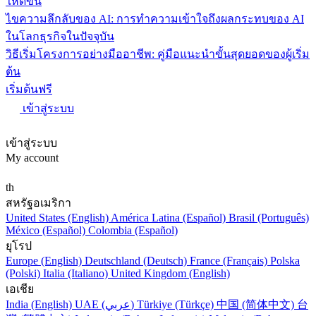
ให้ดีขึ้น
ไขความลึกลับของ AI: การทำความเข้าใจถึงผลกระทบของ AI
ในโลกธุรกิจในปัจจุบัน
วิธีเริ่มโครงการอย่างมืออาชีพ: คู่มือแนะนำขั้นสุดยอดของผู้เริ่ม
ต้น
เริ่มต้นฟรี
เข้าสู่ระบบ
เข้าสู่ระบบ
My account
th
สหรัฐอเมริกา
United States (English)
América Latina (Español)
Brasil (Português)
México (Español)
Colombia (Español)
ยุโรป
Europe (English)
Deutschland (Deutsch)
France (Français)
Polska
(Polski)
Italia (Italiano)
United Kingdom (English)
เอเชีย
India (English)
UAE (عربي)
Türkiye (Türkçe)
中国 (简体中文)
台