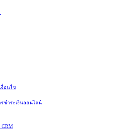
ง
งื่อนไข
การชำระเงินออนไลน์
วม CRM