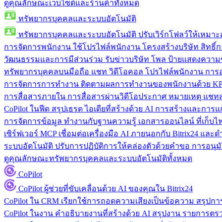
ดูคุณลักษณะเว็บไซต์และร้านค้าทั้งหมด
ทรัพยากรบุคคลและระบบอัตโนมัติ
ทรัพยากรบุคคลและระบบอัตโนมัติ
ปรับเวิร์กโฟลว์ให้เหมา
การจัดการพนักงาน
ใช้โปรไฟล์พนักงาน โครงสร้างบริษัท สิทธิ์กา
วัฒนธรรมและการมีส่วนร่วม
รับข่าวบริษัท โพล ป้ายแสดงความ
ทรัพยากรบุคคลบนมือถือ
แชท วิดีโอคอล โปรไฟล์พนักงาน การอน
การจัดการการทำงาน
ติดตามผลการทำงานของพนักงานด้วย KPI
การสื่อสารภายใน
การสื่อสารผ่านวิดีโอประกาศ หมายเหตุ แ
CoPilot ในฟีด
สรุปเธรด ไอเดียที่สร้างด้วย AI การสร้างและการ
การจัดการข้อมูล
ทำงานกับฐานความรู้ เอกสารออนไลน์ ที่เก็บไฟล์
เซิร์ฟเวอร์ MCP
เชื่อมต่อเครื่องมือ AI ภายนอกกับ Bitrix24 แล
ระบบอัตโนมัติ
ปรับการปฏิบัติการให้คล่องตัวด้วยคำขอ การอนุมัต
ดูคุณลักษณะทรัพยากรบุคคลและระบบอัตโนมัติทั้งหมด
CoPilot
CoPilot
ผู้ช่วยที่ขับเคลื่อนด้วย AI ของคุณใน Bitrix24
CoPilot ใน CRM
เรียกใช้การถอดความเสียงเป็นข้อความ สรุปการ
CoPilot ในงาน
คำอธิบายงานที่สร้างด้วย AI สรุปงาน รายการต