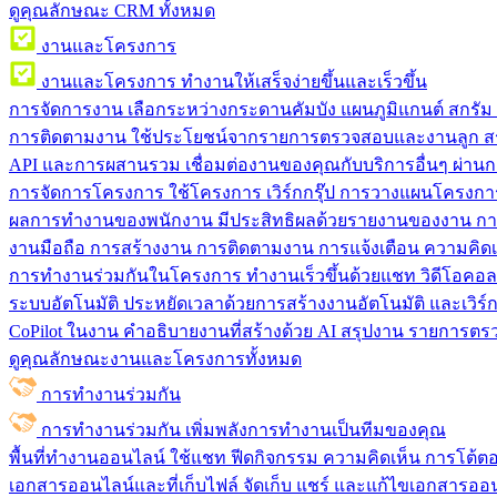
ดูคุณลักษณะ CRM ทั้งหมด
งานและโครงการ
งานและโครงการ
ทำงานให้เสร็จง่ายขึ้นและเร็วขึ้น
การจัดการงาน
เลือกระหว่างกระดานคัมบัง แผนภูมิแกนต์ สกรั
การติดตามงาน
ใช้ประโยชน์จากรายการตรวจสอบและงานลูก สร
API และการผสานรวม
เชื่อมต่องานของคุณกับบริการอื่นๆ ผ่าน
การจัดการโครงการ
ใช้โครงการ เวิร์กกรุ๊ป การวางแผนโครงการ
ผลการทำงานของพนักงาน
มีประสิทธิผลด้วยรายงานของงาน กา
งานมือถือ
การสร้างงาน การติดตามงาน การแจ้งเตือน ความคิดเ
การทำงานร่วมกันในโครงการ
ทํางานเร็วขึ้นด้วยแชท วิดีโอคอ
ระบบอัตโนมัติ
ประหยัดเวลาด้วยการสร้างงานอัตโนมัติ และเวิร์ก
CoPilot ในงาน
คำอธิบายงานที่สร้างด้วย AI สรุปงาน รายการต
ดูคุณลักษณะงานและโครงการทั้งหมด
การทำงานร่วมกัน
การทำงานร่วมกัน
เพิ่มพลังการทำงานเป็นทีมของคุณ
พื้นที่ทำงานออนไลน์
ใช้แชท ฟีดกิจกรรม ความคิดเห็น การโต้ตอบ 
เอกสารออนไลน์และที่เก็บไฟล์
จัดเก็บ แชร์ และแก้ไขเอกสารออน