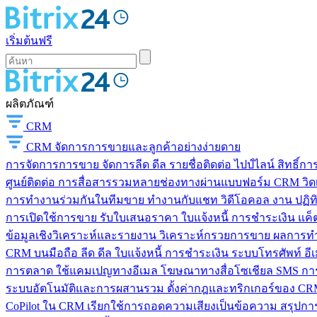
เริ่มต้นฟรี
ผลิตภัณฑ์
CRM
CRM
จัดการการขายและลูกค้าอย่างง่ายดาย
การจัดการการขาย
จัดการลีด ดีล รายชื่อติดต่อ ไปป์ไลน์ สิทธิ์
ศูนย์ติดต่อ
การสื่อสารรวมหลายช่องทางผ่านแบบฟอร์ม CRM วิดเจ็
การทำงานร่วมกันในทีมขาย
ทำงานกับแชท วิดีโอคอล งาน ปฏิทิ
การเปิดใช้การขาย
รับใบเสนอราคา ใบแจ้งหนี้ การชำระเงิน แค็ต
ข้อมูลเชิงวิเคราะห์และรายงาน
วิเคราะห์กรวยการขาย ผลการท
CRM บนมือถือ
ลีด ดีล ใบแจ้งหนี้ การชำระเงิน ระบบโทรศัพท์ อี
การตลาด
ใช้แคมเปญทางอีเมล โฆษณาทางสื่อโซเชียล SMS การ
ระบบอัตโนมัติและการผสานรวม
ตั้งค่ากฎและทริกเกอร์ของ CRM
CoPilot ใน CRM
เรียกใช้การถอดความเสียงเป็นข้อความ สรุปการ