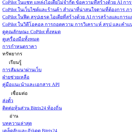
CoPilot ในแชท
แหล่งไอเดียไม่จำกัด ข้อความที่สร้างด้วย AI ก
CoPilot ในเว็บไซต์และร้านค้า
สำเนาที่น่าสนใจตามที่ต้องการ ภ
CoPilot ในฟีด
สรุปเธรด ไอเดียที่สร้างด้วย AI การสร้างและการ
CoPilot ในวิดีโอคอล
การถอดความ การวิเคราะห์ สรุป และคำแนะ
ดูคุณลักษณะ CoPilot ทั้งหมด
ดูเครื่องมือทั้งหมด
การกำหนดราคา
ทรัพยากร
เรียนรู้
การสัมมนาผ่านเว็บ
ฝ่ายช่วยเหลือ
คู่มือแนะนำและเอกสาร API
เชื่อมต่อ
ส่งตั๋ว
ติดต่อหุ้นส่วน Bitrix24 ท้องถิ่น
อ่าน
บทความล่าสุด
เคล็ดลับและอัปเดต Bitrix24