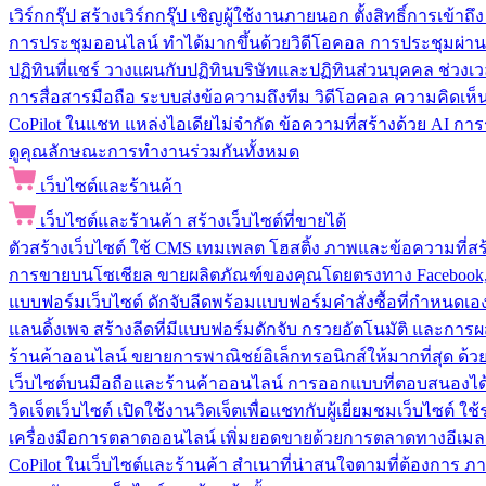
เวิร์กกรุ๊ป
สร้างเวิร์กกรุ๊ป เชิญผู้ใช้งานภายนอก ตั้งสิทธิ์การเ
การประชุมออนไลน์
ทำได้มากขึ้นด้วยวิดีโอคอล การประชุมผ่าน
ปฏิทินที่แชร์
วางแผนกับปฏิทินบริษัทและปฏิทินส่วนบุคคล ช่วงเ
การสื่อสารมือถือ
ระบบส่งข้อความถึงทีม วิดีโอคอล ความคิดเห็น ป
CoPilot ในแชท
แหล่งไอเดียไม่จำกัด ข้อความที่สร้างด้วย AI ก
ดูคุณลักษณะการทำงานร่วมกันทั้งหมด
เว็บไซต์และร้านค้า
เว็บไซต์และร้านค้า
สร้างเว็บไซต์ที่ขายได้
ตัวสร้างเว็บไซต์
ใช้ CMS เทมเพลต โฮสติ้ง ภาพและข้อความที่สร้า
การขายบนโซเชียล
ขายผลิตภัณฑ์ของคุณโดยตรงทาง Facebook, I
แบบฟอร์มเว็บไซต์
ดักจับลีดพร้อมแบบฟอร์มคำสั่งซื้อที่กำหนดเ
แลนดิ้งเพจ
สร้างลีดที่มีแบบฟอร์มดักจับ กรวยอัตโนมัติ และการผ
ร้านค้าออนไลน์
ขยายการพาณิชย์อิเล็กทรอนิกส์ให้มากที่สุด ด
เว็บไซต์บนมือถือและร้านค้าออนไลน์
การออกแบบที่ตอบสนองได้ด
วิดเจ็ตเว็บไซต์
เปิดใช้งานวิดเจ็ตเพื่อแชทกับผู้เยี่ยมชมเว็บไซ
เครื่องมือการตลาดออนไลน์
เพิ่มยอดขายด้วยการตลาดทางอีเมล
CoPilot ในเว็บไซต์และร้านค้า
สำเนาที่น่าสนใจตามที่ต้องการ ภ