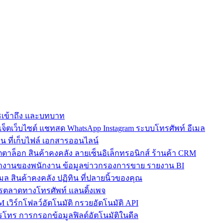
การเข้าถึง และบทบาท
ตเว็บไซต์ แชทสด WhatsApp Instagram ระบบโทรศัพท์ อีเมล
น ที่เก็บไฟล์ เอกสารออนไลน์
ตาล็อก สินค้าคงคลัง ลายเซ็นอิเล็กทรอนิกส์ ร้านค้า CRM
ำงานของพนักงาน ข้อมูลข่าวกรองการขาย รายงาน BI
เมล สินค้าคงคลัง ปฏิทิน ที่ปลายนิ้วของคุณ
ตลาดทางโทรศัพท์ แลนดิ้งเพจ
 เวิร์กโฟลว์อัตโนมัติ กรวยอัตโนมัติ API
โทร การกรอกข้อมูลฟิลด์อัตโนมัติในดีล