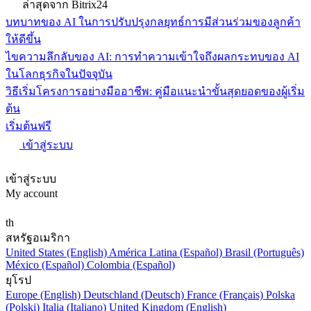
ล่าสุดจาก Bitrix24
บทบาทของ AI ในการปรับปรุงกลยุทธ์การมีส่วนร่วมของลูกค้า
ให้ดีขึ้น
ไขความลึกลับของ AI: การทำความเข้าใจถึงผลกระทบของ AI
ในโลกธุรกิจในปัจจุบัน
วิธีเริ่มโครงการอย่างมืออาชีพ: คู่มือแนะนำขั้นสุดยอดของผู้เริ่ม
ต้น
เริ่มต้นฟรี
เข้าสู่ระบบ
เข้าสู่ระบบ
My account
th
สหรัฐอเมริกา
United States (English)
América Latina (Español)
Brasil (Português)
México (Español)
Colombia (Español)
ยุโรป
Europe (English)
Deutschland (Deutsch)
France (Français)
Polska
(Polski)
Italia (Italiano)
United Kingdom (English)