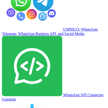
UMNICO: WhatsApp,
Telegram, WhatsApp Business API, and Social Media
WhatsApp API Connector
Gupshup