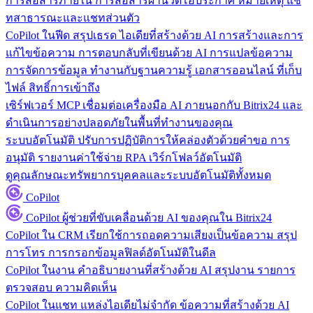
การสื่อสารภายใน
การสื่อสารผ่านวิดีโอประกาศ หมายเหตุ แช
ทสาธารณะและแชทส่วนตัว
CoPilot ในฟีด
สรุปเธรด ไอเดียที่สร้างด้วย AI การสร้างและการ
แก้ไขข้อความ การตอบกลับที่เขียนด้วย AI การแปลข้อความ
การจัดการข้อมูล
ทำงานกับฐานความรู้ เอกสารออนไลน์ ที่เก็บ
ไฟล์ สิทธิ์การเข้าถึง
เซิร์ฟเวอร์ MCP
เชื่อมต่อเครื่องมือ AI ภายนอกกับ Bitrix24 และ
ดำเนินการอย่างปลอดภัยในพื้นที่ทำงานของคุณ
ระบบอัตโนมัติ
ปรับการปฏิบัติการให้คล่องตัวด้วยคำขอ การ
อนุมัติ รายงานค่าใช้จ่าย RPA เวิร์กโฟลว์อัตโนมัติ
ดูคุณลักษณะทรัพยากรบุคคลและระบบอัตโนมัติทั้งหมด
CoPilot
CoPilot
ผู้ช่วยที่ขับเคลื่อนด้วย AI ของคุณใน Bitrix24
CoPilot ใน CRM
เรียกใช้การถอดความเสียงเป็นข้อความ สรุป
การโทร การกรอกข้อมูลฟิลด์อัตโนมัติในดีล
CoPilot ในงาน
คำอธิบายงานที่สร้างด้วย AI สรุปงาน รายการ
ตรวจสอบ ความคิดเห็น
CoPilot ในแชท
แหล่งไอเดียไม่จำกัด ข้อความที่สร้างด้วย AI