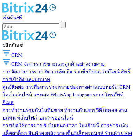
เริ่มต้นฟรี
ผลิตภัณฑ์
CRM
CRM
จัดการการขายและลูกค้าอย่างง่ายดาย
การจัดการการขาย
จัดการลีด ดีล รายชื่อติดต่อ ไปป์ไลน์ สิทธิ์
การเข้าถึง และบทบาท
ศูนย์ติดต่อ
การสื่อสารรวมหลายช่องทางผ่านแบบฟอร์ม CRM
วิดเจ็ตเว็บไซต์ แชทสด WhatsApp Instagram ระบบโทรศัพท์
อีเมล
การทำงานร่วมกันในทีมขาย
ทำงานกับแชท วิดีโอคอล งาน
ปฏิทิน ที่เก็บไฟล์ เอกสารออนไลน์
การเปิดใช้การขาย
รับใบเสนอราคา ใบแจ้งหนี้ การชำระเงิน
แค็ตตาล็อก สินค้าคงคลัง ลายเซ็นอิเล็กทรอนิกส์ ร้านค้า CRM