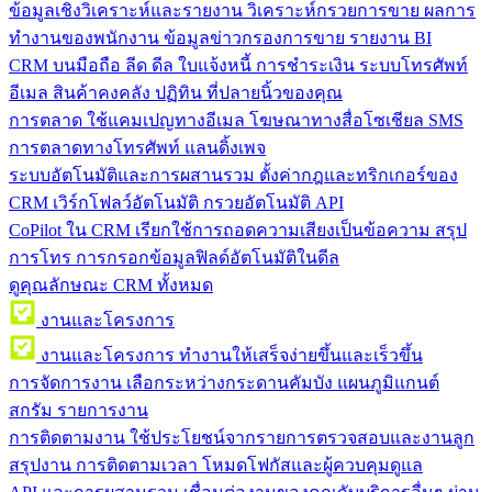
ข้อมูลเชิงวิเคราะห์และรายงาน
วิเคราะห์กรวยการขาย ผลการ
ทำงานของพนักงาน ข้อมูลข่าวกรองการขาย รายงาน BI
CRM บนมือถือ
ลีด ดีล ใบแจ้งหนี้ การชำระเงิน ระบบโทรศัพท์
อีเมล สินค้าคงคลัง ปฏิทิน ที่ปลายนิ้วของคุณ
การตลาด
ใช้แคมเปญทางอีเมล โฆษณาทางสื่อโซเชียล SMS
การตลาดทางโทรศัพท์ แลนดิ้งเพจ
ระบบอัตโนมัติและการผสานรวม
ตั้งค่ากฎและทริกเกอร์ของ
CRM เวิร์กโฟลว์อัตโนมัติ กรวยอัตโนมัติ API
CoPilot ใน CRM
เรียกใช้การถอดความเสียงเป็นข้อความ สรุป
การโทร การกรอกข้อมูลฟิลด์อัตโนมัติในดีล
ดูคุณลักษณะ CRM ทั้งหมด
งานและโครงการ
งานและโครงการ
ทำงานให้เสร็จง่ายขึ้นและเร็วขึ้น
การจัดการงาน
เลือกระหว่างกระดานคัมบัง แผนภูมิแกนต์
สกรัม รายการงาน
การติดตามงาน
ใช้ประโยชน์จากรายการตรวจสอบและงานลูก
สรุปงาน การติดตามเวลา โหมดโฟกัสและผู้ควบคุมดูแล