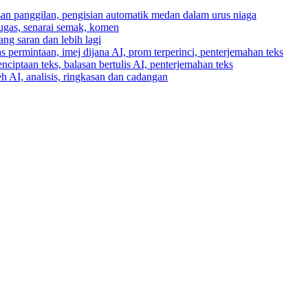
asan panggilan, pengisian automatik medan dalam urus niaga
tugas, senarai semak, komen
ng saran dan lebih lagi
 permintaan, imej dijana AI, prom terperinci, penterjemahan teks
enciptaan teks, balasan bertulis AI, penterjemahan teks
h AI, analisis, ringkasan dan cadangan