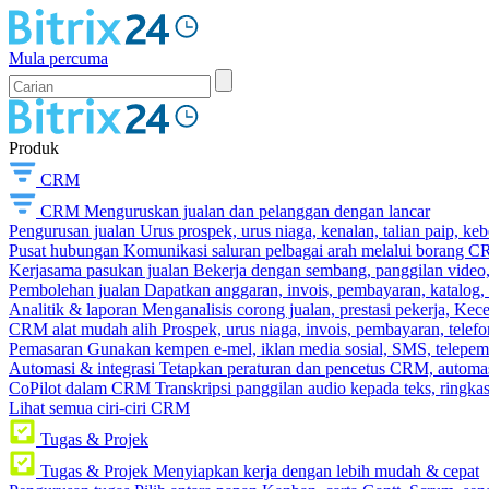
Mula percuma
Produk
CRM
CRM
Menguruskan jualan dan pelanggan dengan lancar
Pengurusan jualan
Urus prospek, urus niaga, kenalan, talian paip, k
Pusat hubungan
Komunikasi saluran pelbagai arah melalui borang C
Kerjasama pasukan jualan
Bekerja dengan sembang, panggilan video, t
Pembolehan jualan
Dapatkan anggaran, invois, pembayaran, katalog,
Analitik & laporan
Menganalisis corong jualan, prestasi pekerja, Kec
CRM alat mudah alih
Prospek, urus niaga, invois, pembayaran, telefo
Pemasaran
Gunakan kempen e-mel, iklan media sosial, SMS, telepem
Automasi & integrasi
Tetapkan peraturan dan pencetus CRM, automasi
CoPilot dalam CRM
Transkripsi panggilan audio kepada teks, ringk
Lihat semua ciri-ciri CRM
Tugas & Projek
Tugas & Projek
Menyiapkan kerja dengan lebih mudah & cepat