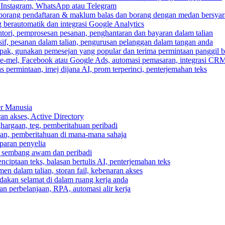
, Instagram, WhatsApp atau Telegram
 borang pendaftaran & maklum balas dan borang dengan medan bersyar
berautomatik dan integrasi Google Analytics
ri, pemprosesan pesanan, penghantaran dan bayaran dalam talian
if, pesanan dalam talian, pengurusan pelanggan dalam tangan anda
pak, gunakan pemesejan yang popular dan terima permintaan panggil b
e-mel, Facebook atau Google Ads, automasi pemasaran, integrasi CR
 permintaan, imej dijana AI, prom terperinci, penterjemahan teks
er Manusia
ran akses, Active Directory
ghargaan, teg, pemberitahuan peribadi
usan, pemberitahuan di mana-mana sahaja
aparan penyelia
 sembang awam dan peribadi
enciptaan teks, balasan bertulis AI, penterjemahan teks
n dalam talian, storan fail, kebenaran akses
dakan selamat di dalam ruang kerja anda
n perbelanjaan, RPA, automasi alir kerja