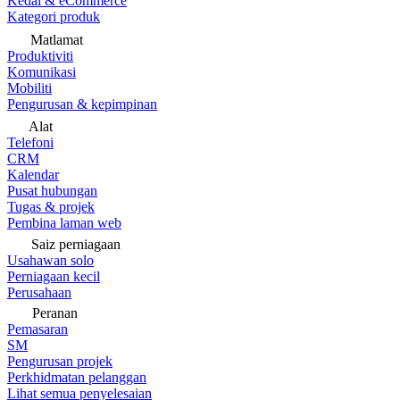
Kedai & eCommerce
Kategori produk
Matlamat
Produktiviti
Komunikasi
Mobiliti
Pengurusan & kepimpinan
Alat
Telefoni
CRM
Kalendar
Pusat hubungan
Tugas & projek
Pembina laman web
Saiz perniagaan
Usahawan solo
Perniagaan kecil
Perusahaan
Peranan
Pemasaran
SM
Pengurusan projek
Perkhidmatan pelanggan
Lihat semua penyelesaian