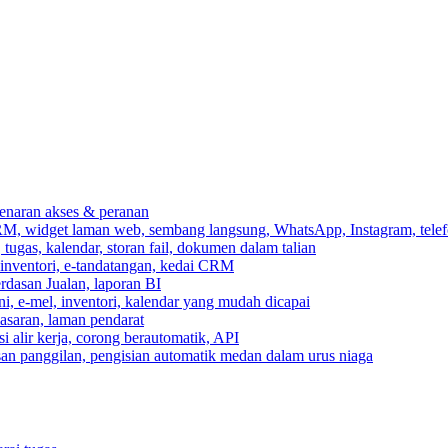
ebenaran akses & peranan
RM, widget laman web, sembang langsung, WhatsApp, Instagram, telef
ugas, kalendar, storan fail, dokumen dalam talian
 inventori, e-tandatangan, kedai CRM
erdasan Jualan, laporan BI
ni, e-mel, inventori, kalendar yang mudah dicapai
asaran, laman pendarat
 alir kerja, corong berautomatik, API
asan panggilan, pengisian automatik medan dalam urus niaga