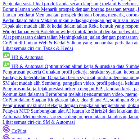
Penjualan sosial
Jual produk anda secara langsung melalui Facebook
Borang laman web
Menarik prospek dengan borang pesanan tersuai,
Laman pendarat
Menjanakan prospek dengan borang menarik, corong 
Kedai dalam talian
Maksimumkan e-dagang dengan pengurusan invento
Tapak alat mudah alih & kedai dalam talian
Reka bentuk yang respons
Widget laman web
Bolehkan widget untuk berbual dengan pelawat ta
Alat pemasaran dalam talian
Meningkatkan jualan dengan pemasaran 
CoPilot di Laman Web & Kedai
Salinan yang menambat perhatian atas
Lihat semua ciri-ciri Tapak & Kedai
HR & Automasi
HR & Automasi
Optimumkan aliran kerja & uruskan data Sumb
Pengurusan pekerja
Gunakan profil pekerja, struktur syarikat, kebena
Budaya & keterlibatan
Dapatkan berita syarikat, undian, lencana pen
SM alat mudah alih
Sembang, panggilan video, profil pekerja, kelul
Pengurusan kerja
Jejak prestasi pekerja dengan KPI, laporan kerja, p
Komunikasi dalaman
Berhubung melalui pengumuman video, memo,
CoPilot dalam Suapan
Ringkasan jalur, idea dijana AI, suntingan & p
Pengurusan maklumat
Bekerja dengan pangkalan pengetahuan, dokume
Pelayan MCP
Sambungkan alat AI luaran ke Bitrix24 dan lakukan tin
Automasi
Memperkemas operasi dengan permintaan, kelulusan, lapora
Lihat semua ciri-ciri SM & Automasi
CoPilot