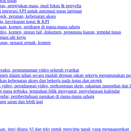
rai tugas
gas, penjejakan masa, mod fokus & penyelia
integrasi API untuk automasi tugas lanjutan
jek, peranan, kebenaran akses
rja, kecekapan tugas & KPI
ahuan, komen, sembang di mana-mana sahaja
deo, komen, storan fail, dokumen, pengguna luaran, templat tugas
asi alir kerja
tugas, senarai semak, komen
reaksi, pengumuman video seluruh syarikat
umen dalam talian secara mudah dengan rakan sekerja menggunakan pe
pkan kebenaran akses dan bekerja pada tugas dan projek
video, persidangan video, perkongsian skrin, rakaman panggilan dan la
ot masa terbuka, tempahan bilik mesyuarat, penyelarasan kalendar
endar, pemberitahuan pasukan di mana-mana sahaja
ng saran dan lebih lagi
n, imej dijana AI dan teks untuk mencipta tapak yang mengagumkan