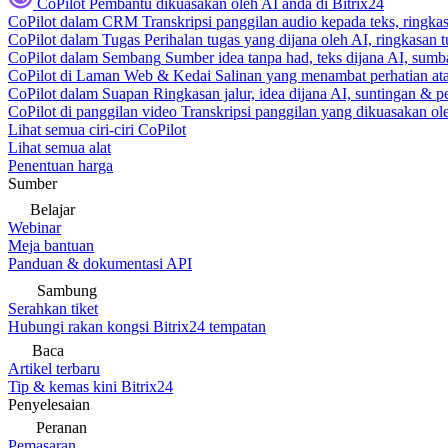
CoPilot
Pembantu dikuasakan oleh AI anda di Bitrix24
CoPilot dalam CRM
Transkripsi panggilan audio kepada teks, ringk
CoPilot dalam Tugas
Perihalan tugas yang dijana oleh AI, ringkasan 
CoPilot dalam Sembang
Sumber idea tanpa had, teks dijana AI, sumba
CoPilot di Laman Web & Kedai
Salinan yang menambat perhatian atas
CoPilot dalam Suapan
Ringkasan jalur, idea dijana AI, suntingan & p
CoPilot di panggilan video
Transkripsi panggilan yang dikuasakan ole
Lihat semua ciri-ciri CoPilot
Lihat semua alat
Penentuan harga
Sumber
Belajar
Webinar
Meja bantuan
Panduan & dokumentasi API
Sambung
Serahkan tiket
Hubungi rakan kongsi Bitrix24 tempatan
Baca
Artikel terbaru
Tip & kemas kini Bitrix24
Penyelesaian
Peranan
Pemasaran