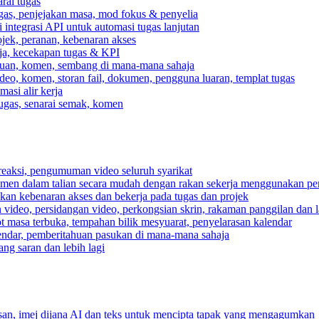
rai tugas
gas, penjejakan masa, mod fokus & penyelia
integrasi API untuk automasi tugas lanjutan
jek, peranan, kebenaran akses
rja, kecekapan tugas & KPI
ahuan, komen, sembang di mana-mana sahaja
deo, komen, storan fail, dokumen, pengguna luaran, templat tugas
asi alir kerja
tugas, senarai semak, komen
reaksi, pengumuman video seluruh syarikat
umen dalam talian secara mudah dengan rakan sekerja menggunakan pe
pkan kebenaran akses dan bekerja pada tugas dan projek
video, persidangan video, perkongsian skrin, rakaman panggilan dan la
ot masa terbuka, tempahan bilik mesyuarat, penyelarasan kalendar
endar, pemberitahuan pasukan di mana-mana sahaja
ng saran dan lebih lagi
n, imej dijana AI dan teks untuk mencipta tapak yang mengagumkan