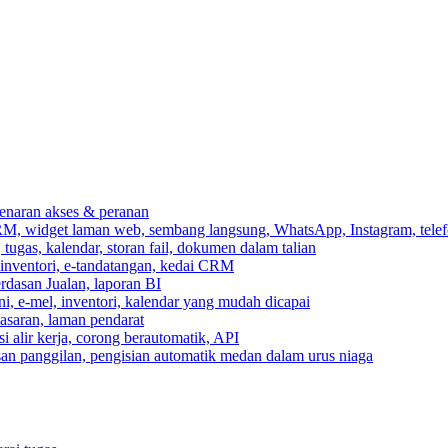
ebenaran akses & peranan
RM, widget laman web, sembang langsung, WhatsApp, Instagram, telef
ugas, kalendar, storan fail, dokumen dalam talian
 inventori, e-tandatangan, kedai CRM
erdasan Jualan, laporan BI
ni, e-mel, inventori, kalendar yang mudah dicapai
asaran, laman pendarat
 alir kerja, corong berautomatik, API
asan panggilan, pengisian automatik medan dalam urus niaga