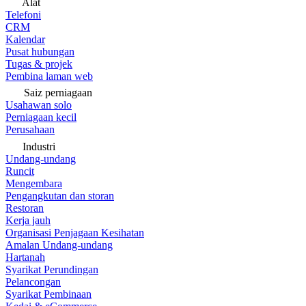
Alat
Telefoni
CRM
Kalendar
Pusat hubungan
Tugas & projek
Pembina laman web
Saiz perniagaan
Usahawan solo
Perniagaan kecil
Perusahaan
Industri
Undang-undang
Runcit
Mengembara
Pengangkutan dan storan
Restoran
Kerja jauh
Organisasi Penjagaan Kesihatan
Amalan Undang-undang
Hartanah
Syarikat Perundingan
Pelancongan
Syarikat Pembinaan