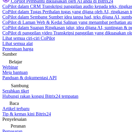
CoPilot
Pembantu dikuasakan oleh AI anda di Bitrix24
CoPilot dalam CRM
Transkripsi panggilan audio kepada teks, ringk
CoPilot dalam Tugas
Perihalan tugas yang dijana oleh AI, ringkasan 
CoPilot dalam Sembang
Sumber idea tanpa had, teks dijana AI, sumba
CoPilot di Laman Web & Kedai
Salinan yang menambat perhatian atas
CoPilot dalam Suapan
Ringkasan jalur, idea dijana AI, suntingan & p
CoPilot di panggilan video
Transkripsi panggilan yang dikuasakan ole
Lihat semua ciri-ciri CoPilot
Lihat semua alat
Penentuan harga
Sumber
Belajar
Webinar
Meja bantuan
Panduan & dokumentasi API
Sambung
Serahkan tiket
Hubungi rakan kongsi Bitrix24 tempatan
Baca
Artikel terbaru
Tip & kemas kini Bitrix24
Penyelesaian
Peranan
Pemasaran