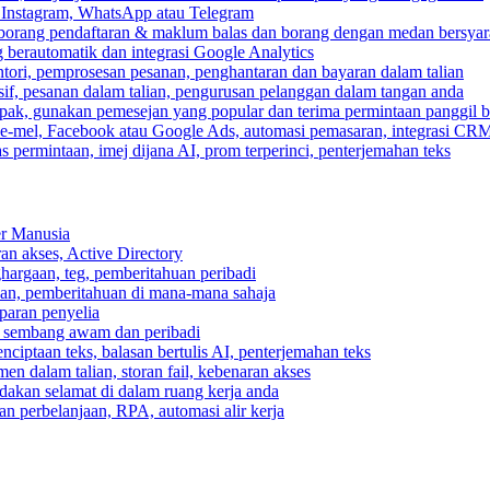
, Instagram, WhatsApp atau Telegram
 borang pendaftaran & maklum balas dan borang dengan medan bersyar
berautomatik dan integrasi Google Analytics
ri, pemprosesan pesanan, penghantaran dan bayaran dalam talian
if, pesanan dalam talian, pengurusan pelanggan dalam tangan anda
pak, gunakan pemesejan yang popular dan terima permintaan panggil b
e-mel, Facebook atau Google Ads, automasi pemasaran, integrasi CR
 permintaan, imej dijana AI, prom terperinci, penterjemahan teks
er Manusia
ran akses, Active Directory
ghargaan, teg, pemberitahuan peribadi
usan, pemberitahuan di mana-mana sahaja
aparan penyelia
 sembang awam dan peribadi
enciptaan teks, balasan bertulis AI, penterjemahan teks
n dalam talian, storan fail, kebenaran akses
dakan selamat di dalam ruang kerja anda
n perbelanjaan, RPA, automasi alir kerja