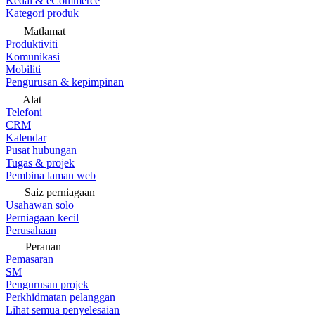
Kedai & eCommerce
Kategori produk
Matlamat
Produktiviti
Komunikasi
Mobiliti
Pengurusan & kepimpinan
Alat
Telefoni
CRM
Kalendar
Pusat hubungan
Tugas & projek
Pembina laman web
Saiz perniagaan
Usahawan solo
Perniagaan kecil
Perusahaan
Peranan
Pemasaran
SM
Pengurusan projek
Perkhidmatan pelanggan
Lihat semua penyelesaian