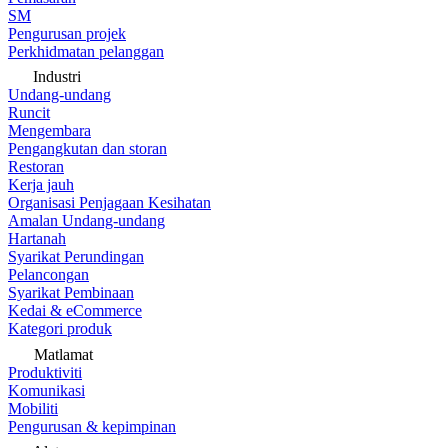
SM
Pengurusan projek
Perkhidmatan pelanggan
Industri
Undang-undang
Runcit
Mengembara
Pengangkutan dan storan
Restoran
Kerja jauh
Organisasi Penjagaan Kesihatan
Amalan Undang-undang
Hartanah
Syarikat Perundingan
Pelancongan
Syarikat Pembinaan
Kedai & eCommerce
Kategori produk
Matlamat
Produktiviti
Komunikasi
Mobiliti
Pengurusan & kepimpinan