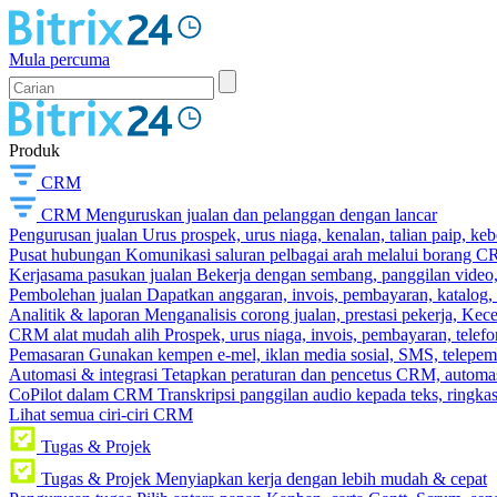
Mula percuma
Produk
CRM
CRM
Menguruskan jualan dan pelanggan dengan lancar
Pengurusan jualan
Urus prospek, urus niaga, kenalan, talian paip, k
Pusat hubungan
Komunikasi saluran pelbagai arah melalui borang C
Kerjasama pasukan jualan
Bekerja dengan sembang, panggilan video, t
Pembolehan jualan
Dapatkan anggaran, invois, pembayaran, katalog,
Analitik & laporan
Menganalisis corong jualan, prestasi pekerja, Kec
CRM alat mudah alih
Prospek, urus niaga, invois, pembayaran, telefo
Pemasaran
Gunakan kempen e-mel, iklan media sosial, SMS, telepem
Automasi & integrasi
Tetapkan peraturan dan pencetus CRM, automasi
CoPilot dalam CRM
Transkripsi panggilan audio kepada teks, ringk
Lihat semua ciri-ciri CRM
Tugas & Projek
Tugas & Projek
Menyiapkan kerja dengan lebih mudah & cepat