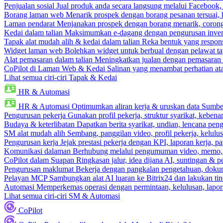
Penjualan sosial
Jual produk anda secara langsung melalui Facebook
Borang laman web
Menarik prospek dengan borang pesanan tersuai,
Laman pendarat
Menjanakan prospek dengan borang menarik, corong 
Kedai dalam talian
Maksimumkan e-dagang dengan pengurusan invento
Tapak alat mudah alih & kedai dalam talian
Reka bentuk yang respons
Widget laman web
Bolehkan widget untuk berbual dengan pelawat ta
Alat pemasaran dalam talian
Meningkatkan jualan dengan pemasaran 
CoPilot di Laman Web & Kedai
Salinan yang menambat perhatian atas
Lihat semua ciri-ciri Tapak & Kedai
HR & Automasi
HR & Automasi
Optimumkan aliran kerja & uruskan data Sumb
Pengurusan pekerja
Gunakan profil pekerja, struktur syarikat, kebena
Budaya & keterlibatan
Dapatkan berita syarikat, undian, lencana pen
SM alat mudah alih
Sembang, panggilan video, profil pekerja, kelul
Pengurusan kerja
Jejak prestasi pekerja dengan KPI, laporan kerja, p
Komunikasi dalaman
Berhubung melalui pengumuman video, memo,
CoPilot dalam Suapan
Ringkasan jalur, idea dijana AI, suntingan & p
Pengurusan maklumat
Bekerja dengan pangkalan pengetahuan, dokume
Pelayan MCP
Sambungkan alat AI luaran ke Bitrix24 dan lakukan tin
Automasi
Memperkemas operasi dengan permintaan, kelulusan, lapora
Lihat semua ciri-ciri SM & Automasi
CoPilot