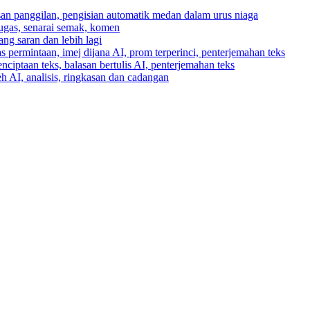
asan panggilan, pengisian automatik medan dalam urus niaga
tugas, senarai semak, komen
ng saran dan lebih lagi
 permintaan, imej dijana AI, prom terperinci, penterjemahan teks
enciptaan teks, balasan bertulis AI, penterjemahan teks
h AI, analisis, ringkasan dan cadangan