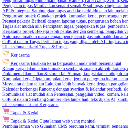
Pengurusan tugas
Pilih antara papan Kanban, carta Gantt, Scrum, sena
Penjejakan tugas
Manfaatkan senarai semak & subtugas, ringkasan tu
API & integrasi
Sambungkan tugas anda ke perkhidmatan lain melalui 
Pengurusan projek
Gunakan projek, kumpulan kerja, perancangan pro
Prestasi pekerja
Berhasil dengan laporan tugas, pengurusan beban ke
Tugas alat mudah alih
Penciptaan tugas, penjejakan tugas, pemberit
Kerjasama projek
Bekerja lebih pantas dengan sembang, panggilan vi
Automasi
Jimatkan masa dengan penciptaan tugas automatik dan autom
CoPilot dalam Tugas
Perihalan tugas yang dijana oleh AI, ringkasan 
Lihat semua ciri-ciri Tugas & Projek
Kerjasama
Kerjasama
Buatkan kerja berpasukan anda lebih bersemangat
Ruang kerja dalam talian
Gunakan sembang, suapan aktiviti, komen, 
Dokumen dalam talian & storan fail
Simpan, kongsi dan sunting dok
Kumpulan kerja
Cipta kumpulan kerja, jemput pengguna luaran, teta
Mesyuarat dalam talian
Lakukan lebih banyak kerja dengan panggilan 
Kalendar berkongsi
Rancang dengan syarikat & kalendar peribadi, sl
Komunikasi alat mudah alih
Pemesejan, panggilan video, komen, kal
CoPilot dalam Sembang
Sumber idea tanpa had, teks dijana AI, sumba
Lihat semua ciri-ciri Kerjasama
Tapak & Kedai
Tapak & Kedai
Cipta laman web yang menjual
Pembina laman web
Gunakan CMS percuma kami, templat, pengehosa