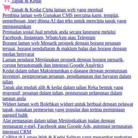
Tapak & Kedai
Tapak & Kedai
Cipta laman web yang menjual
Pembina laman web
Gunakan CMS percuma kami, templat,
pengehosan, imej dijana AI dan teks untuk mencipta tapak yang
mengagumkan
Penjualan sosial
Jual produk anda secara langsung melalui
Facebook, Instagram, WhatsApp atau Telegram
Borang laman web
Menarik prospek dengan borang pesanan
tersuai, borang pendaftaran & maklum balas dan borang dengan
medan bersyarat
Laman pendarat
Menjanakan prospek dengan borang menarik,
corong berautomatik dan integrasi Google Analytics
Kedai dalam talian
Maksimumkan e-dagang dengan pengurusan
inventori, pemprosesan pesanan, penghantaran dan bayaran dalam
talian
Tapak alat mudah alih & kedai dalam talian
Reka bentuk yang
responsif, pesanan dalam talian, pengurusan pelanggan dalam
tangan anda
Widget laman web
Bolehkan widget untuk berbual dengan pelawat
tapak, gunakan pemesejan yang popular dan terima permintaan
panggil balik
Alat pemasaran dalam talian
Meningkatkan jualan dengan
pemasaran e-mel, Facebook atau Google Ads, automasi pemasaran,
integrasi CRM
CoPilot di Laman Web & Kedai
Salinan yang menambat perhatian