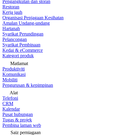
Pengangkutan dan storan
Restoran
Kerja jauh
Organisasi Penjagaan Kesihatan
Amalan Undang-undang
Hartanah
Syarikat Perundingan
Pelancongan
Syarikat Pembinaan
Kedai & eCommerce
Kategori produk
Matlamat
Produktiviti
Komunikasi
Mobiliti
Pengurusan & kepimpinan
Alat
Telefoni
CRM
Kalendar
Pusat hubungan
Tugas & projek
Pembina laman web
Saiz perniagaan