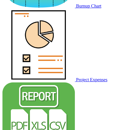
Burnup Chart
Project Expenses