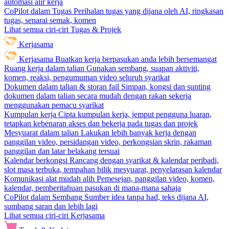
automasi alir kerja
CoPilot dalam Tugas
Perihalan tugas yang dijana oleh AI, ringkasan
tugas, senarai semak, komen
Lihat semua ciri-ciri Tugas & Projek
Kerjasama
Kerjasama
Buatkan kerja berpasukan anda lebih bersemangat
Ruang kerja dalam talian
Gunakan sembang, suapan aktiviti,
komen, reaksi, pengumuman video seluruh syarikat
Dokumen dalam talian & storan fail
Simpan, kongsi dan sunting
dokumen dalam talian secara mudah dengan rakan sekerja
menggunakan pemacu syarikat
Kumpulan kerja
Cipta kumpulan kerja, jemput pengguna luaran,
tetapkan kebenaran akses dan bekerja pada tugas dan projek
Mesyuarat dalam talian
Lakukan lebih banyak kerja dengan
panggilan video, persidangan video, perkongsian skrin, rakaman
panggilan dan latar belakang tersuai
Kalendar berkongsi
Rancang dengan syarikat & kalendar peribadi,
slot masa terbuka, tempahan bilik mesyuarat, penyelarasan kalendar
Komunikasi alat mudah alih
Pemesejan, panggilan video, komen,
kalendar, pemberitahuan pasukan di mana-mana sahaja
CoPilot dalam Sembang
Sumber idea tanpa had, teks dijana AI,
sumbang saran dan lebih lagi
Lihat semua ciri-ciri Kerjasama