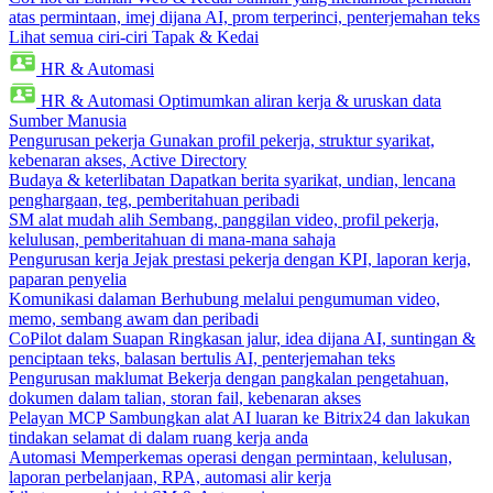
atas permintaan, imej dijana AI, prom terperinci, penterjemahan teks
Lihat semua ciri-ciri Tapak & Kedai
HR & Automasi
HR & Automasi
Optimumkan aliran kerja & uruskan data
Sumber Manusia
Pengurusan pekerja
Gunakan profil pekerja, struktur syarikat,
kebenaran akses, Active Directory
Budaya & keterlibatan
Dapatkan berita syarikat, undian, lencana
penghargaan, teg, pemberitahuan peribadi
SM alat mudah alih
Sembang, panggilan video, profil pekerja,
kelulusan, pemberitahuan di mana-mana sahaja
Pengurusan kerja
Jejak prestasi pekerja dengan KPI, laporan kerja,
paparan penyelia
Komunikasi dalaman
Berhubung melalui pengumuman video,
memo, sembang awam dan peribadi
CoPilot dalam Suapan
Ringkasan jalur, idea dijana AI, suntingan &
penciptaan teks, balasan bertulis AI, penterjemahan teks
Pengurusan maklumat
Bekerja dengan pangkalan pengetahuan,
dokumen dalam talian, storan fail, kebenaran akses
Pelayan MCP
Sambungkan alat AI luaran ke Bitrix24 dan lakukan
tindakan selamat di dalam ruang kerja anda
Automasi
Memperkemas operasi dengan permintaan, kelulusan,
laporan perbelanjaan, RPA, automasi alir kerja