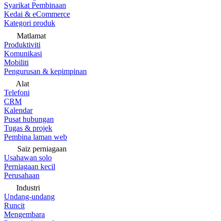
Syarikat Pembinaan
Kedai & eCommerce
Kategori produk
Matlamat
Produktiviti
Komunikasi
Mobiliti
Pengurusan & kepimpinan
Alat
Telefoni
CRM
Kalendar
Pusat hubungan
Tugas & projek
Pembina laman web
Saiz perniagaan
Usahawan solo
Perniagaan kecil
Perusahaan
Industri
Undang-undang
Runcit
Mengembara