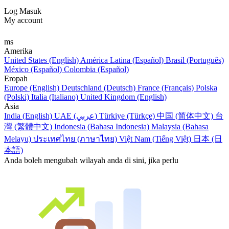
Log Masuk
My account
ms
Amerika
United States (English)
América Latina (Español)
Brasil (Português)
México (Español)
Colombia (Español)
Eropah
Europe (English)
Deutschland (Deutsch)
France (Français)
Polska
(Polski)
Italia (Italiano)
United Kingdom (English)
Asia
India (English)
UAE (عربي)
Türkiye (Türkçe)
中国 (简体中文)
台
灣 (繁體中文)
Indonesia (Bahasa Indonesia)
Malaysia (Bahasa
Melayu)
ประเทศไทย (ภาษาไทย)
Việt Nam (Tiếng Việt)
日本 (日
本語)
Anda boleh mengubah wilayah anda di sini, jika perlu