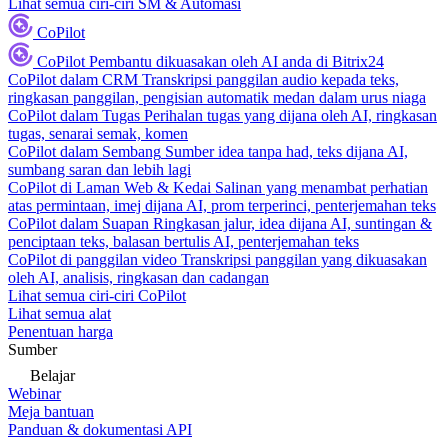
Lihat semua ciri-ciri SM & Automasi
CoPilot
CoPilot
Pembantu dikuasakan oleh AI anda di Bitrix24
CoPilot dalam CRM
Transkripsi panggilan audio kepada teks,
ringkasan panggilan, pengisian automatik medan dalam urus niaga
CoPilot dalam Tugas
Perihalan tugas yang dijana oleh AI, ringkasan
tugas, senarai semak, komen
CoPilot dalam Sembang
Sumber idea tanpa had, teks dijana AI,
sumbang saran dan lebih lagi
CoPilot di Laman Web & Kedai
Salinan yang menambat perhatian
atas permintaan, imej dijana AI, prom terperinci, penterjemahan teks
CoPilot dalam Suapan
Ringkasan jalur, idea dijana AI, suntingan &
penciptaan teks, balasan bertulis AI, penterjemahan teks
CoPilot di panggilan video
Transkripsi panggilan yang dikuasakan
oleh AI, analisis, ringkasan dan cadangan
Lihat semua ciri-ciri CoPilot
Lihat semua alat
Penentuan harga
Sumber
Belajar
Webinar
Meja bantuan
Panduan & dokumentasi API