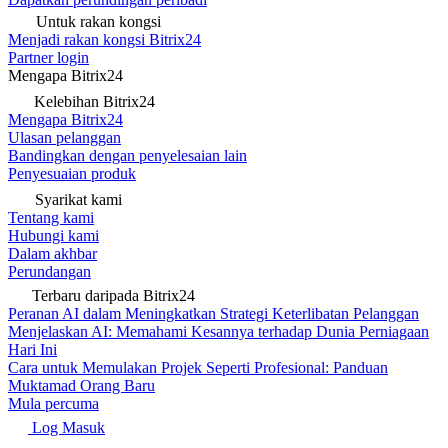
Untuk rakan kongsi
Menjadi rakan kongsi Bitrix24
Partner login
Mengapa Bitrix24
Kelebihan Bitrix24
Mengapa Bitrix24
Ulasan pelanggan
Bandingkan dengan penyelesaian lain
Penyesuaian produk
Syarikat kami
Tentang kami
Hubungi kami
Dalam akhbar
Perundangan
Terbaru daripada Bitrix24
Peranan AI dalam Meningkatkan Strategi Keterlibatan Pelanggan
Menjelaskan AI: Memahami Kesannya terhadap Dunia Perniagaan
Hari Ini
Cara untuk Memulakan Projek Seperti Profesional: Panduan
Muktamad Orang Baru
Mula percuma
Log Masuk