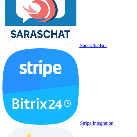
SarasChatBot
Stripe Integration