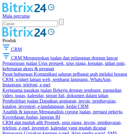
Mula percuma
Produk
CRM
CRM
Menguruskan jualan dan pelanggan dengan lancar
Pengurusan jualan
Urus prospek, urus niaga, kenalan, talian paip,
kebenaran akses & peranan
Pusat hubungan
Komunikasi saluran pelbagai arah melalui borang
CRM, widget laman web, sembang langsung, WhatsApp,
Instagram, telefoni, e-mel
Kerjasama pasukan jualan
Bekerja dengan sembang, panggilan
video, tugas, kalendar, storan fail, dokumen dalam talian
Pembolehan jualan
Dapatkan anggaran, invois, pembayaran,
katalog, inventori, e-tandatangan, kedai CRM
Analitik & laporan
Menganalisis corong jualan, prestasi pekerja,
Kecerdasan Jualan, laporan BI
CRM alat mudah alih
Prospek, urus niaga, invois, pembayaran,
telefoni, e-mel, inventori, kalendar yang mudah dicapai
Pemasaran
Gunakan kempen e-mel, iklan media sosial, SMS,