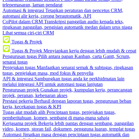
telepemasaran, laman pendarat
Automasi & integrasi
Tetapkan peraturan dan pencetus CRM,
automasi alir kerja, corong berautomatik, API
CoPilot dalam CRM
Transkripsi panggilan audio kepada teks,
ringkasan panggilan, pengisian automatik medan dalam urus niaga
Lihat semua ciri-ciri CRM
Tugas & Projek
Tugas & Projek
Menyiapkan kerja dengan lebih mudah & cepat
Pengurusan tugas
Pilih antara papan Kanban, carta Gantt, Scrum,
senarai tugas
Penjejakan tugas
Manfaatkan senarai semak & subtugas, ringkasan
tugas, penjejakan masa, mod fokus & penyelia
API & integrasi
Sambungkan tugas anda ke perkhidmatan lain
melalui integrasi API untuk automasi tugas lanjutan
Pengurusan projek
Gunakan projek, kumpulan kerja, perancangan
projek, peranan, kebenaran akses
Prestasi pekerja
Berhasil dengan laporan tugas, pengurusan beban
kerja, kecekapan tugas & KPI
Tugas alat mudah alih
Penciptaan tugas, penjejakan tugas,
pemberitahuan, komen, sembang di mana-mana sahaja
Kerjasama projek
Bekerja lebih pantas dengan sembang, panggilan
video, komen, storan fail, dokumen, pengguna luaran, templat tugas
Automasi
Jimatkan masa dengan penciptaan tugas automatik dan