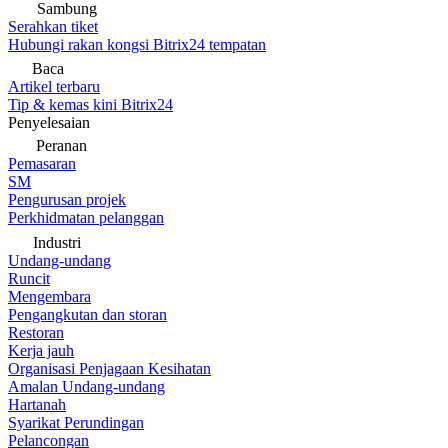
Sambung
Serahkan tiket
Hubungi rakan kongsi Bitrix24 tempatan
Baca
Artikel terbaru
Tip & kemas kini Bitrix24
Penyelesaian
Peranan
Pemasaran
SM
Pengurusan projek
Perkhidmatan pelanggan
Industri
Undang-undang
Runcit
Mengembara
Pengangkutan dan storan
Restoran
Kerja jauh
Organisasi Penjagaan Kesihatan
Amalan Undang-undang
Hartanah
Syarikat Perundingan
Pelancongan