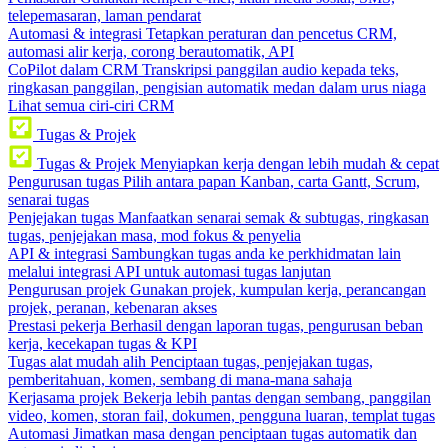
telepemasaran, laman pendarat
Automasi & integrasi
Tetapkan peraturan dan pencetus CRM,
automasi alir kerja, corong berautomatik, API
CoPilot dalam CRM
Transkripsi panggilan audio kepada teks,
ringkasan panggilan, pengisian automatik medan dalam urus niaga
Lihat semua ciri-ciri CRM
Tugas & Projek
Tugas & Projek
Menyiapkan kerja dengan lebih mudah & cepat
Pengurusan tugas
Pilih antara papan Kanban, carta Gantt, Scrum,
senarai tugas
Penjejakan tugas
Manfaatkan senarai semak & subtugas, ringkasan
tugas, penjejakan masa, mod fokus & penyelia
API & integrasi
Sambungkan tugas anda ke perkhidmatan lain
melalui integrasi API untuk automasi tugas lanjutan
Pengurusan projek
Gunakan projek, kumpulan kerja, perancangan
projek, peranan, kebenaran akses
Prestasi pekerja
Berhasil dengan laporan tugas, pengurusan beban
kerja, kecekapan tugas & KPI
Tugas alat mudah alih
Penciptaan tugas, penjejakan tugas,
pemberitahuan, komen, sembang di mana-mana sahaja
Kerjasama projek
Bekerja lebih pantas dengan sembang, panggilan
video, komen, storan fail, dokumen, pengguna luaran, templat tugas
Automasi
Jimatkan masa dengan penciptaan tugas automatik dan