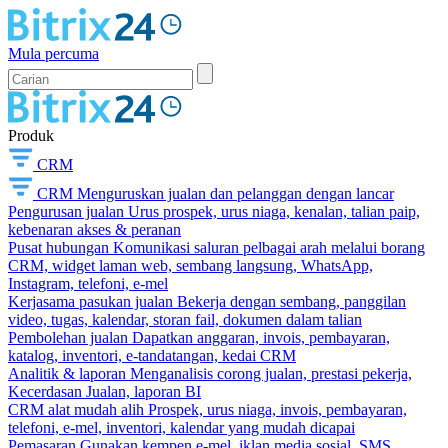
Mula percuma
Produk
CRM
CRM
Menguruskan jualan dan pelanggan dengan lancar
Pengurusan jualan
Urus prospek, urus niaga, kenalan, talian paip,
kebenaran akses & peranan
Pusat hubungan
Komunikasi saluran pelbagai arah melalui borang
CRM, widget laman web, sembang langsung, WhatsApp,
Instagram, telefoni, e-mel
Kerjasama pasukan jualan
Bekerja dengan sembang, panggilan
video, tugas, kalendar, storan fail, dokumen dalam talian
Pembolehan jualan
Dapatkan anggaran, invois, pembayaran,
katalog, inventori, e-tandatangan, kedai CRM
Analitik & laporan
Menganalisis corong jualan, prestasi pekerja,
Kecerdasan Jualan, laporan BI
CRM alat mudah alih
Prospek, urus niaga, invois, pembayaran,
telefoni, e-mel, inventori, kalendar yang mudah dicapai
Pemasaran
Gunakan kempen e-mel, iklan media sosial, SMS,