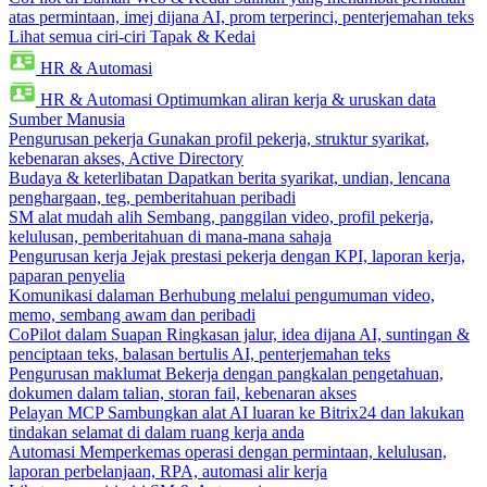
atas permintaan, imej dijana AI, prom terperinci, penterjemahan teks
Lihat semua ciri-ciri Tapak & Kedai
HR & Automasi
HR & Automasi
Optimumkan aliran kerja & uruskan data
Sumber Manusia
Pengurusan pekerja
Gunakan profil pekerja, struktur syarikat,
kebenaran akses, Active Directory
Budaya & keterlibatan
Dapatkan berita syarikat, undian, lencana
penghargaan, teg, pemberitahuan peribadi
SM alat mudah alih
Sembang, panggilan video, profil pekerja,
kelulusan, pemberitahuan di mana-mana sahaja
Pengurusan kerja
Jejak prestasi pekerja dengan KPI, laporan kerja,
paparan penyelia
Komunikasi dalaman
Berhubung melalui pengumuman video,
memo, sembang awam dan peribadi
CoPilot dalam Suapan
Ringkasan jalur, idea dijana AI, suntingan &
penciptaan teks, balasan bertulis AI, penterjemahan teks
Pengurusan maklumat
Bekerja dengan pangkalan pengetahuan,
dokumen dalam talian, storan fail, kebenaran akses
Pelayan MCP
Sambungkan alat AI luaran ke Bitrix24 dan lakukan
tindakan selamat di dalam ruang kerja anda
Automasi
Memperkemas operasi dengan permintaan, kelulusan,
laporan perbelanjaan, RPA, automasi alir kerja