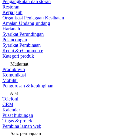
Pengangkutan dan storan
Restoran
Kerja jauh
Organisasi Penjagaan Kesihatan
Amalan Undang-undang
Hartanah
Syarikat Perundingan
Pelancongan
Syarikat Pembinaan
Kedai & eCommerce
Kategori produk
Matlamat
Produktiviti
Komunikasi
Mobiliti
Pengurusan & kepimpinan
Alat
Telefoni
CRM
Kalendar
Pusat hubungan
Tugas & projek
Pembina laman web
Saiz perniagaan