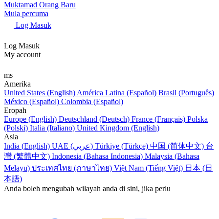
Muktamad Orang Baru
Mula percuma
Log Masuk
Log Masuk
My account
ms
Amerika
United States (English)
América Latina (Español)
Brasil (Português)
México (Español)
Colombia (Español)
Eropah
Europe (English)
Deutschland (Deutsch)
France (Français)
Polska
(Polski)
Italia (Italiano)
United Kingdom (English)
Asia
India (English)
UAE (عربي)
Türkiye (Türkçe)
中国 (简体中文)
台
灣 (繁體中文)
Indonesia (Bahasa Indonesia)
Malaysia (Bahasa
Melayu)
ประเทศไทย (ภาษาไทย)
Việt Nam (Tiếng Việt)
日本 (日
本語)
Anda boleh mengubah wilayah anda di sini, jika perlu