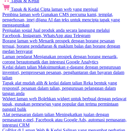
Tapak & Kedai
Tapak & Kedai
Cipta laman web yang menjual
Pembina laman web
Gunakan CMS percuma kami, templat,
pengehosan, imej dijana AI dan teks untuk mencipta tapak yang
mengagumkan
Penjualan sosial
Jual produk anda secara langsung melalui
Facebook, Instagram, WhatsApp atau Telegram
Borang laman web
Menarik prospek dengan borang pesanan
tersuai, borang pendaftaran & maklum balas dan borang dengan
medan bersyarat
Laman pendarat
Menjanakan prospek dengan borang menarik,
corong berautomatik dan integrasi Google Analytics
Kedai dalam talian
Maksimumkan e-dagang dengan pengurusan
inventori, pemprosesan pesanan, penghantaran dan bayaran dalam
talian
Tapak alat mudah alih & kedai dalam talian
Reka bentuk yang
responsif, pesanan dalam talian, pengurusan pelanggan dalam
tangan anda
Widget laman web
Bolehkan widget untuk berbual dengan pelawat
tapak, gunakan pemesejan yang popular dan terima permintaan
panggil balik
Alat pemasaran dalam talian
Meningkatkan jualan dengan
pemasaran e-mel, Facebook atau Google Ads, automasi pemasaran,
integrasi CRM
CoPilot di Laman Web & Kedai
Salinan yang menambat perhatian