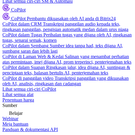
Lihat semua ciri-ciri SM & Automasi
CoPilot
CoPilot
Pembantu dikuasakan oleh AI anda di Bitrix24
CoPilot dalam CRM
Transkripsi panggilan audio kepada teks,
ringkasan panggilan, pengisian automatik medan dalam urus niaga
CoPilot dalam Tugas
Perihalan tugas yang dijana oleh AI, ringkasan
tugas, senarai semak, komen
CoPilot dalam Sembang
Sumber idea tanpa had, teks dijana AI,
sumbang saran dan lebih lagi
CoPilot di Laman Web & Kedai
Salinan yang menambat perhatian
atas permintaan, imej dijana AI, prom terperinci, penterjemahan teks
CoPilot dalam Suapan
Ringkasan jalur, idea dijana AI, suntingan &
penciptaan teks, balasan bertulis AI, penterjemahan teks
CoPilot di panggilan video
Transkripsi panggilan yang dikuasakan
oleh AI, analisis, ringkasan dan cadangan
Lihat semua ciri-ciri CoPilot
Lihat semua alat
Penentuan harga
Sumber
Belajar
Webinar
Meja bantuan
Panduan & dokumentasi API