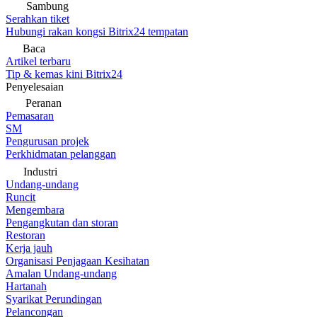
Sambung
Serahkan tiket
Hubungi rakan kongsi Bitrix24 tempatan
Baca
Artikel terbaru
Tip & kemas kini Bitrix24
Penyelesaian
Peranan
Pemasaran
SM
Pengurusan projek
Perkhidmatan pelanggan
Industri
Undang-undang
Runcit
Mengembara
Pengangkutan dan storan
Restoran
Kerja jauh
Organisasi Penjagaan Kesihatan
Amalan Undang-undang
Hartanah
Syarikat Perundingan
Pelancongan