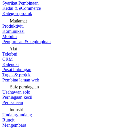
Syarikat Pembinaan
Kedai & eCommerce
Kategori produk
Matlamat
Produktiviti
Komunikasi
Mobiliti
Pengurusan & kepimpinan
Alat
Telefoni
CRM
Kalendar
Pusat hubungan
Tugas & projek
Pembina laman web
Saiz perniagaan
Usahawan solo
Perniagaan kecil
Perusahaan
Industri
Undang-undang
Runcit
Mengembara