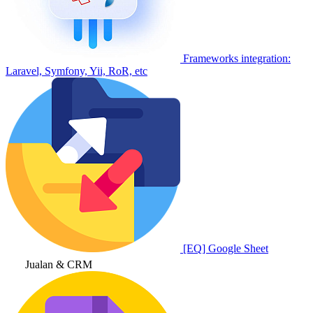
Frameworks integration:
Laravel, Symfony, Yii, RoR, etc
[EQ] Google Sheet
Jualan & CRM