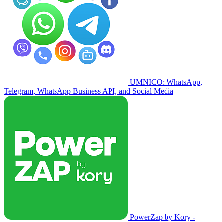
UMNICO: WhatsApp,
Telegram, WhatsApp Business API, and Social Media
PowerZap by Kory -