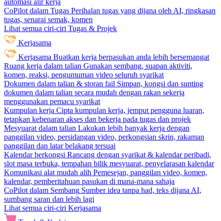
automasi alir kerja
CoPilot dalam Tugas
Perihalan tugas yang dijana oleh AI, ringkasan
tugas, senarai semak, komen
Lihat semua ciri-ciri Tugas & Projek
Kerjasama
Kerjasama
Buatkan kerja berpasukan anda lebih bersemangat
Ruang kerja dalam talian
Gunakan sembang, suapan aktiviti,
komen, reaksi, pengumuman video seluruh syarikat
Dokumen dalam talian & storan fail
Simpan, kongsi dan sunting
dokumen dalam talian secara mudah dengan rakan sekerja
menggunakan pemacu syarikat
Kumpulan kerja
Cipta kumpulan kerja, jemput pengguna luaran,
tetapkan kebenaran akses dan bekerja pada tugas dan projek
Mesyuarat dalam talian
Lakukan lebih banyak kerja dengan
panggilan video, persidangan video, perkongsian skrin, rakaman
panggilan dan latar belakang tersuai
Kalendar berkongsi
Rancang dengan syarikat & kalendar peribadi,
slot masa terbuka, tempahan bilik mesyuarat, penyelarasan kalendar
Komunikasi alat mudah alih
Pemesejan, panggilan video, komen,
kalendar, pemberitahuan pasukan di mana-mana sahaja
CoPilot dalam Sembang
Sumber idea tanpa had, teks dijana AI,
sumbang saran dan lebih lagi
Lihat semua ciri-ciri Kerjasama