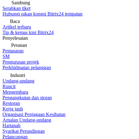
Sambung
Serahkan tiket
Hubungi rakan kongsi Bitrix24 tempatan
Baca
Artikel terbaru
Tip & kemas kini Bitrix24
Penyelesaian
Peranan
Pemasaran
SM
Pengurusan projek
Perkhidmatan pelanggan
Industri
Undang-undang
Runcit
Mengembara
Pengangkutan dan storan
Restoran
Kerja jauh
Organisasi Penjagaan Kesihatan
Amalan Undang-undang
Hartanah
Syarikat Perundingan
Pelancongan