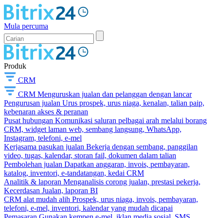
Mula percuma
Produk
CRM
CRM
Menguruskan jualan dan pelanggan dengan lancar
Pengurusan jualan
Urus prospek, urus niaga, kenalan, talian paip,
kebenaran akses & peranan
Pusat hubungan
Komunikasi saluran pelbagai arah melalui borang
CRM, widget laman web, sembang langsung, WhatsApp,
Instagram, telefoni, e-mel
Kerjasama pasukan jualan
Bekerja dengan sembang, panggilan
video, tugas, kalendar, storan fail, dokumen dalam talian
Pembolehan jualan
Dapatkan anggaran, invois, pembayaran,
katalog, inventori, e-tandatangan, kedai CRM
Analitik & laporan
Menganalisis corong jualan, prestasi pekerja,
Kecerdasan Jualan, laporan BI
CRM alat mudah alih
Prospek, urus niaga, invois, pembayaran,
telefoni, e-mel, inventori, kalendar yang mudah dicapai
Pemasaran
Gunakan kempen e-mel, iklan media sosial, SMS,