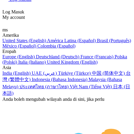
Log Masuk
My account
ms
Amerika
United States (English)
América Latina (Español)
Brasil (Português)
México (Español)
Colombia (Español)
Eropah
Europe (English)
Deutschland (Deutsch)
France (Français)
Polska
(Polski)
Italia (Italiano)
United Kingdom (English)
Asia
India (English)
UAE (عربي)
Türkiye (Türkçe)
中国 (简体中文)
台
灣 (繁體中文)
Indonesia (Bahasa Indonesia)
Malaysia (Bahasa
Melayu)
ประเทศไทย (ภาษาไทย)
Việt Nam (Tiếng Việt)
日本 (日
本語)
Anda boleh mengubah wilayah anda di sini, jika perlu