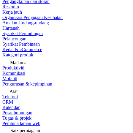
Pengangkutan dan storan
Restoran
Kerja jauh
Organisasi Penjagaan Kesihatan
Amalan Undang-undang
Hartanah
Syarikat Perundingan
Pelancongan
Syarikat Pembinaan
Kedai & eCommerce
Kategori produk
Matlamat
Produktiviti
Komunikasi
Mobiliti
Pengurusan & kepimpinan
Alat
Telefoni
CRM
Kalendar
Pusat hubungan
Tugas & projek
Pembina laman web
Saiz perniagaan