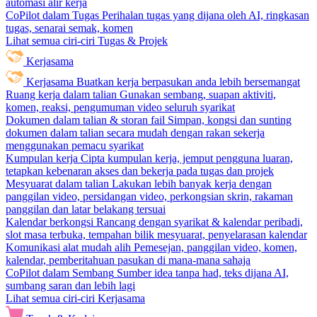
automasi alir kerja
CoPilot dalam Tugas
Perihalan tugas yang dijana oleh AI, ringkasan
tugas, senarai semak, komen
Lihat semua ciri-ciri Tugas & Projek
Kerjasama
Kerjasama
Buatkan kerja berpasukan anda lebih bersemangat
Ruang kerja dalam talian
Gunakan sembang, suapan aktiviti,
komen, reaksi, pengumuman video seluruh syarikat
Dokumen dalam talian & storan fail
Simpan, kongsi dan sunting
dokumen dalam talian secara mudah dengan rakan sekerja
menggunakan pemacu syarikat
Kumpulan kerja
Cipta kumpulan kerja, jemput pengguna luaran,
tetapkan kebenaran akses dan bekerja pada tugas dan projek
Mesyuarat dalam talian
Lakukan lebih banyak kerja dengan
panggilan video, persidangan video, perkongsian skrin, rakaman
panggilan dan latar belakang tersuai
Kalendar berkongsi
Rancang dengan syarikat & kalendar peribadi,
slot masa terbuka, tempahan bilik mesyuarat, penyelarasan kalendar
Komunikasi alat mudah alih
Pemesejan, panggilan video, komen,
kalendar, pemberitahuan pasukan di mana-mana sahaja
CoPilot dalam Sembang
Sumber idea tanpa had, teks dijana AI,
sumbang saran dan lebih lagi
Lihat semua ciri-ciri Kerjasama