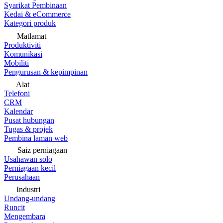
Syarikat Pembinaan
Kedai & eCommerce
Kategori produk
Matlamat
Produktiviti
Komunikasi
Mobiliti
Pengurusan & kepimpinan
Alat
Telefoni
CRM
Kalendar
Pusat hubungan
Tugas & projek
Pembina laman web
Saiz perniagaan
Usahawan solo
Perniagaan kecil
Perusahaan
Industri
Undang-undang
Runcit
Mengembara