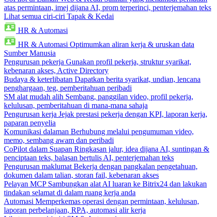
atas permintaan, imej dijana AI, prom terperinci, penterjemahan teks
Lihat semua ciri-ciri Tapak & Kedai
HR & Automasi
HR & Automasi
Optimumkan aliran kerja & uruskan data
Sumber Manusia
Pengurusan pekerja
Gunakan profil pekerja, struktur syarikat,
kebenaran akses, Active Directory
Budaya & keterlibatan
Dapatkan berita syarikat, undian, lencana
penghargaan, teg, pemberitahuan peribadi
SM alat mudah alih
Sembang, panggilan video, profil pekerja,
kelulusan, pemberitahuan di mana-mana sahaja
Pengurusan kerja
Jejak prestasi pekerja dengan KPI, laporan kerja,
paparan penyelia
Komunikasi dalaman
Berhubung melalui pengumuman video,
memo, sembang awam dan peribadi
CoPilot dalam Suapan
Ringkasan jalur, idea dijana AI, suntingan &
penciptaan teks, balasan bertulis AI, penterjemahan teks
Pengurusan maklumat
Bekerja dengan pangkalan pengetahuan,
dokumen dalam talian, storan fail, kebenaran akses
Pelayan MCP
Sambungkan alat AI luaran ke Bitrix24 dan lakukan
tindakan selamat di dalam ruang kerja anda
Automasi
Memperkemas operasi dengan permintaan, kelulusan,
laporan perbelanjaan, RPA, automasi alir kerja