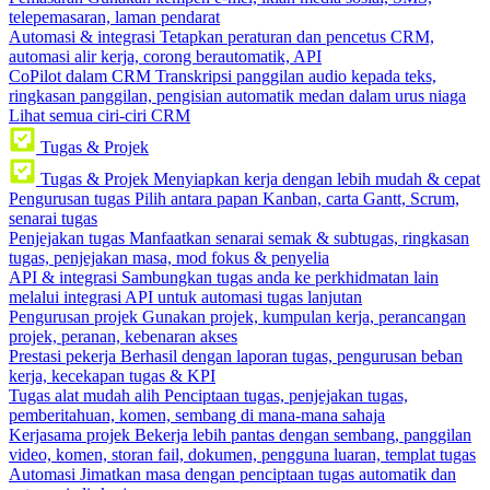
telepemasaran, laman pendarat
Automasi & integrasi
Tetapkan peraturan dan pencetus CRM,
automasi alir kerja, corong berautomatik, API
CoPilot dalam CRM
Transkripsi panggilan audio kepada teks,
ringkasan panggilan, pengisian automatik medan dalam urus niaga
Lihat semua ciri-ciri CRM
Tugas & Projek
Tugas & Projek
Menyiapkan kerja dengan lebih mudah & cepat
Pengurusan tugas
Pilih antara papan Kanban, carta Gantt, Scrum,
senarai tugas
Penjejakan tugas
Manfaatkan senarai semak & subtugas, ringkasan
tugas, penjejakan masa, mod fokus & penyelia
API & integrasi
Sambungkan tugas anda ke perkhidmatan lain
melalui integrasi API untuk automasi tugas lanjutan
Pengurusan projek
Gunakan projek, kumpulan kerja, perancangan
projek, peranan, kebenaran akses
Prestasi pekerja
Berhasil dengan laporan tugas, pengurusan beban
kerja, kecekapan tugas & KPI
Tugas alat mudah alih
Penciptaan tugas, penjejakan tugas,
pemberitahuan, komen, sembang di mana-mana sahaja
Kerjasama projek
Bekerja lebih pantas dengan sembang, panggilan
video, komen, storan fail, dokumen, pengguna luaran, templat tugas
Automasi
Jimatkan masa dengan penciptaan tugas automatik dan