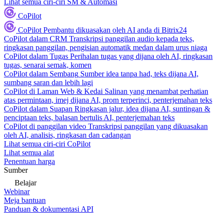
Lihat semua ciri-ciri SM & Automasi
CoPilot
CoPilot
Pembantu dikuasakan oleh AI anda di Bitrix24
CoPilot dalam CRM
Transkripsi panggilan audio kepada teks,
ringkasan panggilan, pengisian automatik medan dalam urus niaga
CoPilot dalam Tugas
Perihalan tugas yang dijana oleh AI, ringkasan
tugas, senarai semak, komen
CoPilot dalam Sembang
Sumber idea tanpa had, teks dijana AI,
sumbang saran dan lebih lagi
CoPilot di Laman Web & Kedai
Salinan yang menambat perhatian
atas permintaan, imej dijana AI, prom terperinci, penterjemahan teks
CoPilot dalam Suapan
Ringkasan jalur, idea dijana AI, suntingan &
penciptaan teks, balasan bertulis AI, penterjemahan teks
CoPilot di panggilan video
Transkripsi panggilan yang dikuasakan
oleh AI, analisis, ringkasan dan cadangan
Lihat semua ciri-ciri CoPilot
Lihat semua alat
Penentuan harga
Sumber
Belajar
Webinar
Meja bantuan
Panduan & dokumentasi API