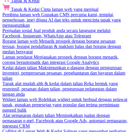
Tapak & Kedai
Tapak & Kedai
Cipta laman web yang menjual
Pembina laman web
Gunakan CMS percuma kami, templat,
pengehosan, imej dijana AI dan teks untuk mencipta tapak yang
mengagumkan
Penjualan sosial
Jual produk anda secara langsung melalui
Facebook, Instagram, WhatsApp atau Telegram
Borang laman web
Menarik prospek dengan borang pesanan
tersuai, borang pendaftaran & maklum balas dan borang dengan
medan bersyarat
Laman pendarat
Menjanakan prospek dengan borang menarik,
corong berautomatik dan integrasi Google Analytics
Kedai dalam talian
Maksimumkan e-dagang dengan pengurusan
inventori, pemprosesan pesanan, penghantaran dan bayaran dalam
talian
Tapak alat mudah alih & kedai dalam talian
Reka bentuk yang
responsif, pesanan dalam talian, pengurusan pelanggan dalam
tangan anda
Widget laman web
Bolehkan widget untuk berbual dengan pelawat
tapak, gunakan pemesejan yang popular dan terima permintaan
panggil balik
Alat pemasaran dalam talian
Meningkatkan jualan dengan
pemasaran e-mel, Facebook atau Google Ads, automasi pemasaran,
integrasi CRM
CoPilot di Laman Web & Kedai
Salinan yang menambat perhatian